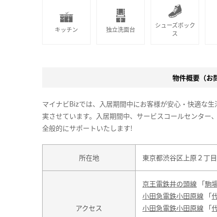
シューズボック
キッチン
独立洗面台
ス
物件概要（お問合
マイナビBizでは、入居期間中にお客様が安心・快適な
実させています。入居期間中、サービスコールセンター
全般的にサポートいたします!
所在地
東京都渋谷区上原２丁目4
京王電鉄井の頭線
「
駒
小田急電鉄小田原線
「
アクセス
小田急電鉄小田原線
「