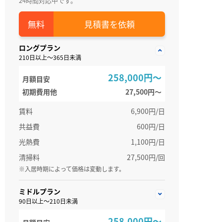
24時間対応中です。
見積書を依頼
ロングプラン
210日以上～365日未満
258,000円～
月額目安
初期費用他
27,500円〜
賃料
6,900円/日
共益費
600円/日
光熱費
1,100円/日
清掃料
27,500円/回
※入居時期によって価格は変動します。
ミドルプラン
90日以上～210日未満
258,000円～