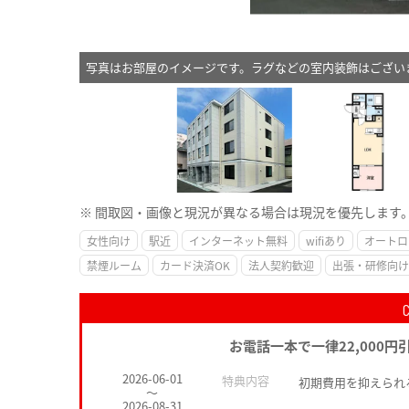
写真はお部屋のイメージです。ラグなどの室内装飾はござい
※ 間取図・画像と現況が異なる場合は現況を優先します
女性向け
駅近
インターネット無料
wifiあり
オートロ
禁煙ルーム
カード決済OK
法人契約歓迎
出張・研修向け
お電話一本で一律22,000円
2026-06-01
特典内容
初期費用を抑えられ
～
2026-08-31