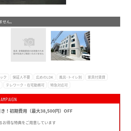
ません。
。
ック
保証人不要
広めのLDK
風呂･トイレ別
家具付賃貸
テレワーク・在宅勤務可
特急対応可
CAMPAIGN
引き！初期費用（最大38,500円）OFF
るお得な特典をご用意しています