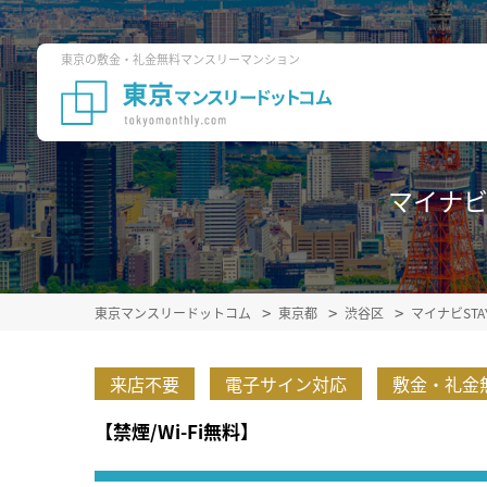
東京の敷金・礼金無料マンスリーマンション
マイナビS
東京マンスリードットコム
東京都
渋谷区
マイナビST
来店不要
電子サイン対応
敷金・礼金
【禁煙/Wi-Fi無料】