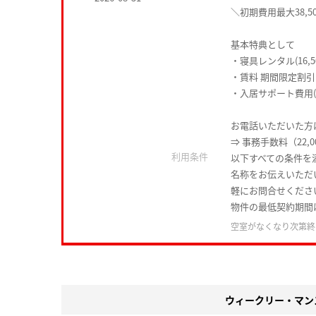
＼初期費用最大38,5
基本特典として
・寝具レンタル(16,5
・賃料 期間限定割引
・入居サポート費用(1
お電話いただいた方は
⇒ 事務手数料（22,
利用条件
以下すべての条件を
名称をお伝えいただ
軽にお問合せくださ
物件の最低契約期間
空室がなくなり次第終
ウィークリー・マン