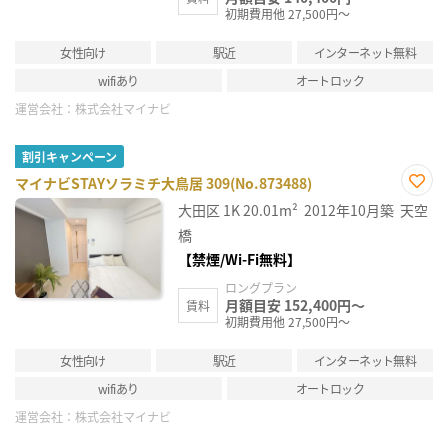
初期費用他 27,500円～
女性向け
駅近
インターネット無料
wifiあり
オートロック
運営会社：
株式会社マイナビ
割引キャンペーン
マイナビSTAYソラミチ大鳥居 309(No.873488)
お気
大田区
1K
20.01m²
2012年10月築
天空
に入
り登
橋
録
【禁煙/Wi-Fi無料】
ロングプラン
月額目安 152,400円～
賃料
初期費用他 27,500円～
女性向け
駅近
インターネット無料
wifiあり
オートロック
運営会社：
株式会社マイナビ