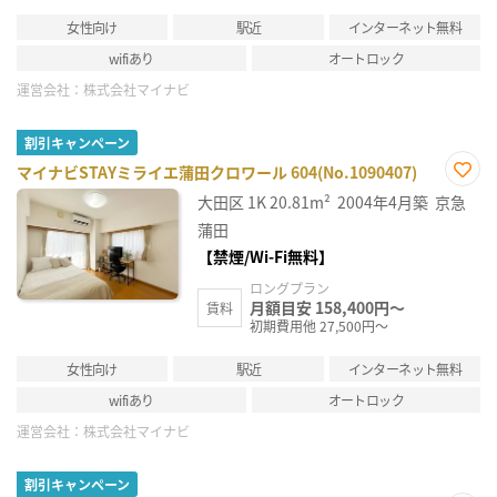
女性向け
駅近
インターネット無料
wifiあり
オートロック
運営会社：
株式会社マイナビ
割引キャンペーン
マイナビSTAYミライエ蒲田クロワール 604(No.1090407)
お気
大田区
1K
20.81m²
2004年4月築
京急
に入
り登
蒲田
録
【禁煙/Wi-Fi無料】
ロングプラン
月額目安 158,400円～
賃料
初期費用他 27,500円～
女性向け
駅近
インターネット無料
wifiあり
オートロック
運営会社：
株式会社マイナビ
割引キャンペーン