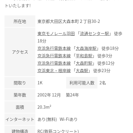
トいたします!
所在地
東京都大田区大森本町２丁目30-2
東京モノレール羽田
「
流通センター駅
」 徒歩
18分
京浜急行電鉄本線
「
大森海岸駅
」 徒歩18分
アクセス
京浜急行電鉄本線
「
平和島駅
」 徒歩3分
京浜急行電鉄本線
「
大森町駅
」 徒歩12分
京浜東北・根岸線
「
大森駅
」 徒歩23分
間取り
1K
利用可能人数
2名
築年数
2002年 12月 築24年
面積
20.3m²
インターネット
あり(無料) Wi-Fiあり
建物構造
RC(鉄筋コンクリート)