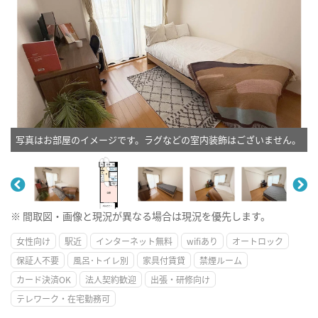
写真はお部屋のイメージです。ラグなどの室内装飾はございません。
※ 間取図・画像と現況が異なる場合は現況を優先します。
女性向け
駅近
インターネット無料
wifiあり
オートロック
保証人不要
風呂･トイレ別
家具付賃貸
禁煙ルーム
カード決済OK
法人契約歓迎
出張・研修向け
テレワーク・在宅勤務可