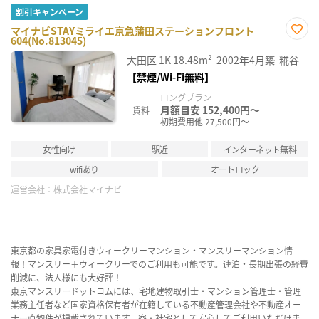
割引キャンペーン
マイナビSTAYミライエ京急蒲田ステーションフロント
604(No.813045)
お気
に入
大田区
1K
18.48m²
2002年4月築
糀谷
り登
録
【禁煙/Wi-Fi無料】
ロングプラン
月額目安 152,400円～
賃料
初期費用他 27,500円～
女性向け
駅近
インターネット無料
wifiあり
オートロック
運営会社：
株式会社マイナビ
東京都の家具家電付きウィークリーマンション・マンスリーマンション情
報！マンスリー＋ウィークリーでのご利用も可能です。連泊・長期出張の経費
削減に、法人様にも大好評！
東京マンスリードットコムには、宅地建物取引士・マンション管理士・管理
業務主任者など国家資格保有者が在籍している不動産管理会社や不動産オー
ナー直物件が掲載されています。寮・社宅として安心してご利用いただけま