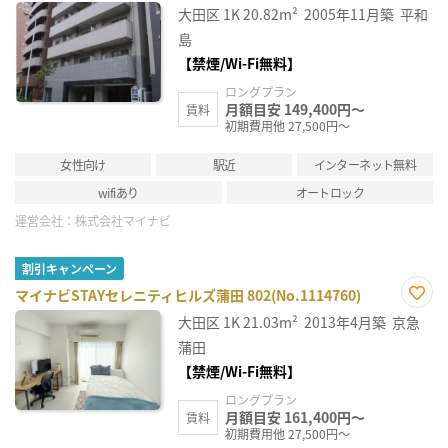
お気
大田区
1K
20.82m²
2005年11月築
平和
に入
り登
島
録
【禁煙/Wi-Fi無料】
ロングプラン
月額目安 149,400円～
賃料
初期費用他 27,500円～
女性向け
駅近
インターネット無料
wifiあり
オートロック
運営会社：
株式会社マイナビ
割引キャンペーン
マイナビSTAYセレニティヒルズ蒲田 802(No.1114760)
お気
大田区
1K
21.03m²
2013年4月築
京急
に入
り登
蒲田
録
【禁煙/Wi-Fi無料】
ロングプラン
月額目安 161,400円～
賃料
初期費用他 27,500円～