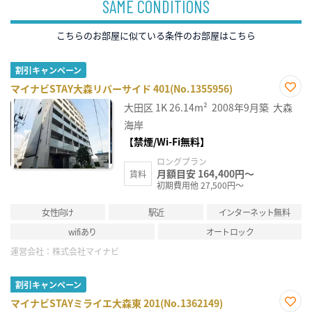
SAME CONDITIONS
こちらのお部屋に似ている条件のお部屋はこちら
割引キャンペーン
マイナビSTAY大森リバーサイド 401(No.1355956)
お気
大田区
1K
26.14m²
2008年9月築
大森
に入
り登
海岸
録
【禁煙/Wi-Fi無料】
ロングプラン
月額目安 164,400円～
賃料
初期費用他 27,500円～
女性向け
駅近
インターネット無料
wifiあり
オートロック
運営会社：
株式会社マイナビ
割引キャンペーン
マイナビSTAYミライエ大森東 201(No.1362149)