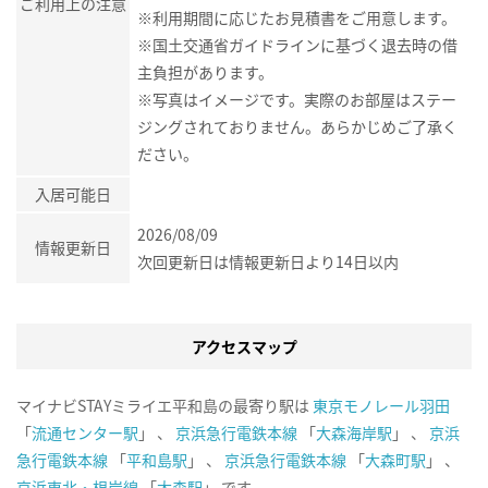
ご利用上の注意
※利用期間に応じたお見積書をご用意します。
※国土交通省ガイドラインに基づく退去時の借
主負担があります。
※写真はイメージです。実際のお部屋はステー
ジングされておりません。あらかじめご了承く
ださい。
入居可能日
2026/08/09
情報更新日
次回更新日は情報更新日より14日以内
アクセスマップ
マイナビSTAYミライエ平和島の最寄り駅は
東京モノレール羽田
「
流通センター駅
」 、
京浜急行電鉄本線
「
大森海岸駅
」 、
京浜
急行電鉄本線
「
平和島駅
」 、
京浜急行電鉄本線
「
大森町駅
」 、
京浜東北・根岸線
「
大森駅
」 です。