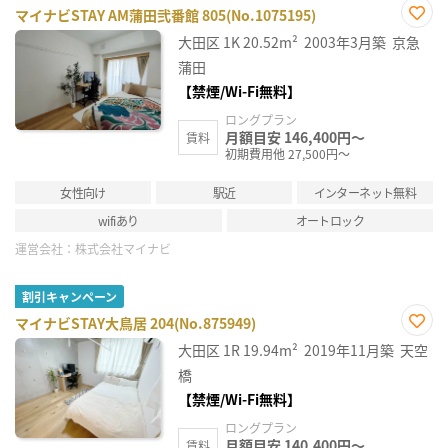
マイナビSTAY AM蒲田弐番館 805(No.1075195)
お気
大田区
1K
20.52m²
2003年3月築
京急
に入
り登
蒲田
録
【禁煙/Wi-Fi無料】
ロングプラン
月額目安 146,400円～
賃料
初期費用他 27,500円～
女性向け
駅近
インターネット無料
wifiあり
オートロック
運営会社：
株式会社マイナビ
割引キャンペーン
マイナビSTAY大鳥居 204(No.875949)
お気
大田区
1R
19.94m²
2019年11月築
天空
に入
り登
橋
録
【禁煙/Wi-Fi無料】
ロングプラン
月額目安 140,400円～
賃料