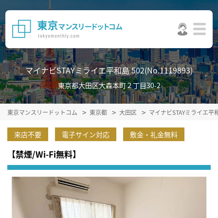
マイナビSTAYミライエ平和島 502(No.1119893)
東京都大田区大森本町２丁目30-2
東京マンスリードットコム
東京都
大田区
マイナビSTAYミライエ平
来店不要
電子サイン対応
敷金・礼金無料
【禁煙/Wi-Fi無料】