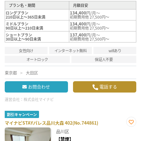
プラン名・期間
月額目安
134,400
円/月～
ロングプラン
210日以上～365日未満
初期費用他 27,500円～
134,400
円/月～
ミドルプラン
90日以上～210日未満
初期費用他 27,500円～
137,400
円/月～
ショートプラン
30日以上～90日未満
初期費用他 27,500円～
女性向け
インターネット無料
wifiあり
オートロック
保証人不要
東京都
大田区
お問合わせ
電話する
運営会社：
株式会社マイナビ
割引キャンペーン
マイナビSTAYパレス品川大森 402(No.744861)
お気
品川区
に入
り登
【禁煙】