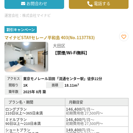
お問合わせ
電話する
運営会社：
株式会社マイナビ
割引キャンペーン
マイナビSTAYセレーノ平和島 403(No.1137783)
お気
大田区
に入
り登
【禁煙/Wi-Fi無料】
録
アクセス
東京モノレール羽田「流通センター駅」徒歩22分
間取り
1K
面積
18.11m²
築年数
2025年 8月 築
プラン名・期間
月額目安
146,400
円/月～
ロングプラン
210日以上～365日未満
初期費用他 27,500円～
146,400
円/月～
ミドルプラン
90日以上～210日未満
初期費用他 27,500円～
149,400
円/月～
ショートプラン