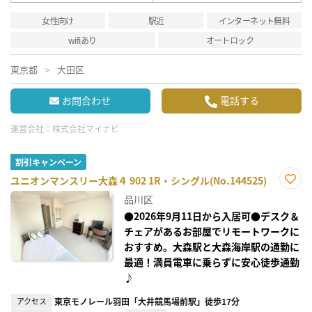
女性向け
駅近
インターネット無料
wifiあり
オートロック
東京都
大田区
お問合わせ
電話する
運営会社：
株式会社マイナビ
割引キャンペーン
ユニオンマンスリー大森４ 902 1R・シングル(No.144525)
お気
品川区
に入
り登
●2026年9月11日から入居可●デスク＆
録
チェアがあるお部屋でリモートワークに
おすすめ。大森駅と大森海岸駅の通勤に
最適！満員電車に乗らずに安心徒歩通勤
♪
アクセス
東京モノレール羽田「大井競馬場前駅」徒歩17分