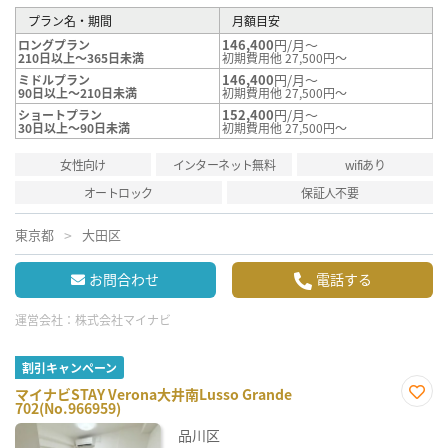
プラン名・期間
月額目安
146,400
円/月～
ロングプラン
210日以上～365日未満
初期費用他 27,500円～
146,400
円/月～
ミドルプラン
90日以上～210日未満
初期費用他 27,500円～
152,400
円/月～
ショートプラン
30日以上～90日未満
初期費用他 27,500円～
女性向け
インターネット無料
wifiあり
オートロック
保証人不要
東京都
大田区
お問合わせ
電話する
運営会社：
株式会社マイナビ
割引キャンペーン
マイナビSTAY Verona大井南Lusso Grande
702(No.966959)
お気
に入
品川区
り登