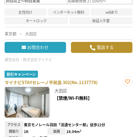
30日以上～90日未満
初期費用他 27,500円～
女性向け
インターネット無料
wifiあり
オートロック
保証人不要
東京都
大田区
お問合わせ
電話する
運営会社：
株式会社マイナビ
割引キャンペーン
マイナビSTAYセレーノ平和島 302(No.1137778)
お気
大田区
に入
り登
【禁煙/Wi-Fi無料】
録
アクセス
東京モノレール羽田「流通センター駅」徒歩22分
間取り
1K
面積
18.04m²