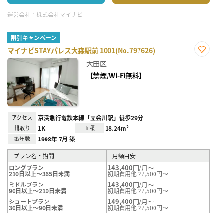
運営会社：
株式会社マイナビ
割引キャンペーン
マイナビSTAYパレス大森駅前 1001(No.797626)
お気
大田区
に入
り登
【禁煙/Wi-Fi無料】
録
アクセス
京浜急行電鉄本線「立会川駅」徒歩29分
間取り
1K
面積
18.24m²
築年数
1998年 7月 築
プラン名・期間
月額目安
143,400
円/月～
ロングプラン
210日以上～365日未満
初期費用他 27,500円～
143,400
円/月～
ミドルプラン
90日以上～210日未満
初期費用他 27,500円～
149,400
円/月～
ショートプラン
30日以上～90日未満
初期費用他 27,500円～