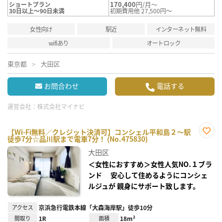
170,400
円/月～
ショートプラン
30日以上～90日未満
初期費用他 27,500円～
女性向け
駅近
インターネット無料
wifiあり
オートロック
東京都
大田区
お問合わせ
電話する
運営会社：
株式会社マイナビ
【Wi-Fi無料／クレジット決済可】コンシェル平和島２～駅
徒歩7分☆品川駅まで電車7分！ (No.475830)
お気
に入
大田区
り登
録
＜女性におすすめ＞女性人気NO.１ブラ
ンド 安心して住めるようにコンシェ
ルジュが 親身にサポート致します。
アクセス
京浜急行電鉄本線「大森海岸駅」徒歩10分
間取り
1R
面積
18m²