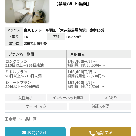
録
【禁煙/Wi-Fi無料】
アクセス
東京モノレール羽田「大井競馬場前駅」徒歩15分
間取り
1K
面積
18.85m²
築年数
2007年 9月 築
プラン名・期間
月額目安
146,400
円/月～
ロングプラン
210日以上～365日未満
初期費用他 27,500円～
146,400
円/月～
ミドルプラン
90日以上～210日未満
初期費用他 27,500円～
152,400
円/月～
ショートプラン
30日以上～90日未満
初期費用他 27,500円～
女性向け
インターネット無料
wifiあり
オートロック
保証人不要
東京都
品川区
お問合わせ
電話する