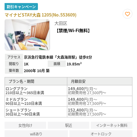
割引キャンペーン
マイナビSTAY大森 1205(No.553609)
お気
大田区
に入
り登
【禁煙/Wi-Fi無料】
録
アクセス
京浜急行電鉄本線「大森海岸駅」徒歩8分
間取り
1K
面積
19.85m²
築年数
2000年 10月 築
プラン名・期間
月額目安
149,400
円/月～
ロングプラン
210日以上～365日未満
初期費用他 27,500円～
149,400
円/月～
ミドルプラン
90日以上～210日未満
初期費用他 27,500円～
152,400
円/月～
ショートプラン
30日以上～90日未満
初期費用他 27,500円～
女性向け
駅近
インターネット無料
wifiあり
オートロック