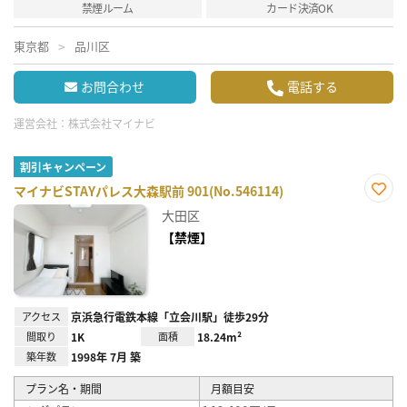
禁煙ルーム
カード決済OK
東京都
品川区
お問合わせ
電話する
運営会社：
株式会社マイナビ
割引キャンペーン
マイナビSTAYパレス大森駅前 901(No.546114)
お気
大田区
に入
り登
【禁煙】
録
アクセス
京浜急行電鉄本線「立会川駅」徒歩29分
間取り
1K
面積
18.24m²
築年数
1998年 7月 築
プラン名・期間
月額目安