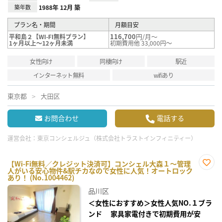
築年数
1988年 12月 築
プラン名・期間
月額目安
116,700
円/月～
平和島２【WI-FI無料プラン】
1ヶ月以上～12ヶ月未満
初期費用他 33,000円～
女性向け
同棲向け
駅近
インターネット無料
wifiあり
東京都
大田区
お問合わせ
電話する
運営会社：
東京コンシェルジュ（株式会社トラストインフィニティー）
【Wi-Fi無料／クレジット決済可】コンシェル大森１～管理
人がいる安心物件&駅チカなので女性に人気！オートロック
お気
あり！ (No.1004462)
に入
り登
品川区
録
＜女性におすすめ＞女性人気NO.１ブラ
ンド 家具家電付きで初期費用が安