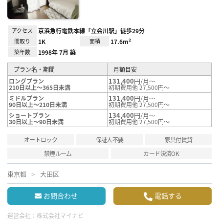
アクセス
京浜急行電鉄本線「立会川駅」徒歩29分
間取り
1K
面積
17.6m²
築年数
1998年 7月 築
プラン名・期間
月額目安
131,400
円/月～
ロングプラン
210日以上～365日未満
初期費用他 27,500円～
131,400
円/月～
ミドルプラン
90日以上～210日未満
初期費用他 27,500円～
134,400
円/月～
ショートプラン
30日以上～90日未満
初期費用他 27,500円～
オートロック
保証人不要
家具付賃貸
禁煙ルーム
カード決済OK
東京都
大田区
お問合わせ
電話する
運営会社：
株式会社マイナビ