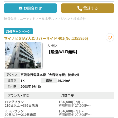
お問合わせ
電話する
運営会社：
ユーアンドアールホテルマネジメント株式会社
割引キャンペーン
マイナビSTAY大森リバーサイド 401(No.1355956)
お気
大田区
に入
り登
【禁煙/Wi-Fi無料】
録
アクセス
京浜急行電鉄本線「大森海岸駅」徒歩5分
間取り
1K
面積
26.14m²
築年数
2008年 9月 築
プラン名・期間
月額目安
164,400
円/月～
ロングプラン
210日以上～365日未満
初期費用他 27,500円～
164,400
円/月～
ミドルプラン
90日以上～210日未満
初期費用他 27,500円～