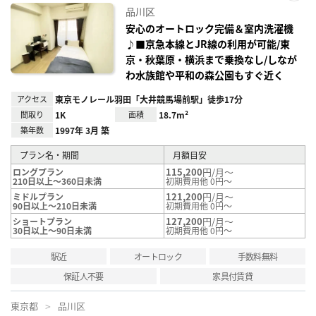
お気
品川区
に入
り登
安心のオートロック完備＆室内洗濯機
録
♪■京急本線とJR線の利用が可能/東
京・秋葉原・横浜まで乗換なし/しなが
わ水族館や平和の森公園もすぐ近く
アクセス
東京モノレール羽田「大井競馬場前駅」徒歩17分
間取り
1K
面積
18.7m²
築年数
1997年 3月 築
プラン名・期間
月額目安
115,200
円/月～
ロングプラン
210日以上～360日未満
初期費用他 0円～
121,200
円/月～
ミドルプラン
90日以上～210日未満
初期費用他 0円～
127,200
円/月～
ショートプラン
30日以上～90日未満
初期費用他 0円～
駅近
オートロック
手数料無料
保証人不要
家具付賃貸
東京都
品川区