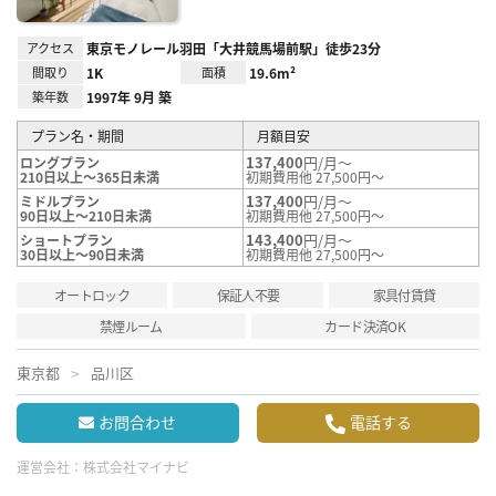
アクセス
東京モノレール羽田「大井競馬場前駅」徒歩23分
間取り
1K
面積
19.6m²
築年数
1997年 9月 築
プラン名・期間
月額目安
137,400
円/月～
ロングプラン
210日以上～365日未満
初期費用他 27,500円～
137,400
円/月～
ミドルプラン
90日以上～210日未満
初期費用他 27,500円～
143,400
円/月～
ショートプラン
30日以上～90日未満
初期費用他 27,500円～
オートロック
保証人不要
家具付賃貸
禁煙ルーム
カード決済OK
東京都
品川区
お問合わせ
電話する
運営会社：
株式会社マイナビ