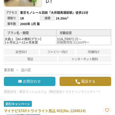
い！
アクセス
東京モノレール羽田「大井競馬場前駅」徒歩23分
間取り
1R
面積
19.26m²
築年数
2000年 1月 築
プラン名・期間
月額目安
116,700
円/月～
大森１【WI-FI無料プラン】
1ヶ月以上～12ヶ月未満
初期費用他 33,000円～
女性向け
ファミリー向け
同棲向け
駅近
インターネット無料
東京都
品川区
お問合わせ
電話する
運営会社：
東京コンシェルジュ（株式会社トラストインフィニティー）
割引キャンペーン
マイナビSTAYトワイライト馬込 402(No.1284614)