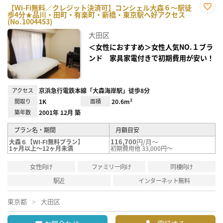
【Wi-Fi無料／クレジット決済可】コンシェル大森６～駅徒
歩4分★品川・田町・有楽町・新橋・東京駅へ好アクセス
お気
(No.1004453)
に入
り登
大田区
録
＜女性におすすめ＞女性人気NO.１ブラ
ンド 家具家電付きで初期費用が安い！
アクセス
京浜急行電鉄本線「大森海岸駅」徒歩8分
間取り
1K
面積
20.6m²
築年数
2001年 12月 築
プラン名・期間
月額目安
116,700
円/月～
大森６【WI-FI無料プラン】
1ヶ月以上～12ヶ月未満
初期費用他 33,000円～
女性向け
ファミリー向け
同棲向け
駅近
インターネット無料
東京都
大田区