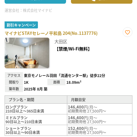
運営会社：
株式会社マイナビ
割引キャンペーン
マイナビSTAYセレーノ平和島 204(No.1137776)
お気
大田区
に入
り登
【禁煙/Wi-Fi無料】
録
アクセス
東京モノレール羽田「流通センター駅」徒歩22分
間取り
1K
面積
18.09m²
築年数
2025年 8月 築
プラン名・期間
月額目安
146,400
円/月～
ロングプラン
210日以上～365日未満
初期費用他 27,500円～
146,400
円/月～
ミドルプラン
90日以上～210日未満
初期費用他 27,500円～
152,400
円/月～
ショートプラン
30日以上～90日未満
初期費用他 27,500円～