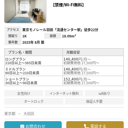
り登
【禁煙/Wi-Fi無料】
録
アクセス
東京モノレール羽田「流通センター駅」徒歩22分
間取り
1K
面積
18.09m²
築年数
2025年 8月 築
プラン名・期間
月額目安
146,400
円/月～
ロングプラン
210日以上～365日未満
初期費用他 27,500円～
146,400
円/月～
ミドルプラン
90日以上～210日未満
初期費用他 27,500円～
152,400
円/月～
ショートプラン
30日以上～90日未満
初期費用他 27,500円～
女性向け
インターネット無料
wifiあり
オートロック
保証人不要
東京都
大田区
お問合わせ
電話する