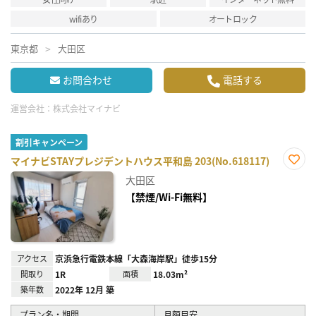
wifiあり
オートロック
東京都
大田区
お問合わせ
電話する
運営会社：
株式会社マイナビ
割引キャンペーン
マイナビSTAYプレジデントハウス平和島 203(No.618117)
お気
大田区
に入
り登
【禁煙/Wi-Fi無料】
録
アクセス
京浜急行電鉄本線「大森海岸駅」徒歩15分
間取り
1R
面積
18.03m²
築年数
2022年 12月 築
プラン名・期間
月額目安