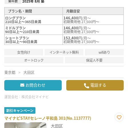
築年数
2025年 8月 築
プラン名・期間
月額目安
146,400
円/月～
ロングプラン
210日以上～365日未満
初期費用他 27,500円～
146,400
円/月～
ミドルプラン
90日以上～210日未満
初期費用他 27,500円～
152,400
円/月～
ショートプラン
30日以上～90日未満
初期費用他 27,500円～
女性向け
インターネット無料
wifiあり
オートロック
保証人不要
東京都
大田区
お問合わせ
電話する
運営会社：
株式会社マイナビ
割引キャンペーン
マイナビSTAYセレーノ平和島 301(No.1137777)
お気
大田区
に入