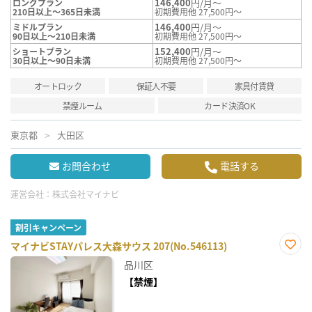
146,400
円/月～
ロングプラン
210日以上～365日未満
初期費用他 27,500円～
146,400
円/月～
ミドルプラン
90日以上～210日未満
初期費用他 27,500円～
152,400
円/月～
ショートプラン
30日以上～90日未満
初期費用他 27,500円～
オートロック
保証人不要
家具付賃貸
禁煙ルーム
カード決済OK
東京都
大田区
お問合わせ
電話する
運営会社：
株式会社マイナビ
割引キャンペーン
マイナビSTAYパレス大森サウス 207(No.546113)
お気
品川区
に入
り登
【禁煙】
録