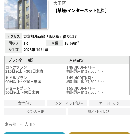
お気
大田区
に入
り登
【禁煙/インターネット無料】
録
アクセス
東京都浅草線「馬込駅」徒歩11分
間取り
1R
面積
18.69m²
築年数
2025年 10月 築
プラン名・期間
月額目安
149,400
円/月～
ロングプラン
210日以上～365日未満
初期費用他 27,500円～
149,400
円/月～
ミドルプラン
90日以上～210日未満
初期費用他 27,500円～
155,400
円/月～
ショートプラン
30日以上～90日未満
初期費用他 27,500円～
女性向け
インターネット無料
オートロック
保証人不要
風呂･トイレ別
東京都
大田区