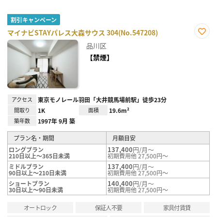
割引キャンペーン
マイナビSTAYパレス大森サウス 304(No.547208)
お気
品川区
に入
り登
【禁煙】
録
アクセス
東京モノレール羽田「大井競馬場前駅」徒歩23分
間取り
1K
面積
19.6m²
築年数
1997年 9月 築
プラン名・期間
月額目安
137,400
円/月～
ロングプラン
210日以上～365日未満
初期費用他 27,500円～
137,400
円/月～
ミドルプラン
90日以上～210日未満
初期費用他 27,500円～
140,400
円/月～
ショートプラン
30日以上～90日未満
初期費用他 27,500円～
オートロック
保証人不要
家具付賃貸