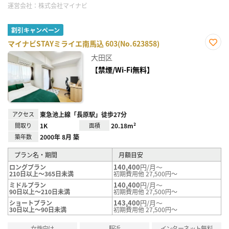
運営会社：
株式会社マイナビ
割引キャンペーン
マイナビSTAYミライエ南馬込 603(No.623858)
お気
大田区
に入
り登
【禁煙/Wi-Fi無料】
録
アクセス
東急池上線「長原駅」徒歩27分
間取り
1K
面積
20.18m²
築年数
2000年 8月 築
プラン名・期間
月額目安
140,400
円/月～
ロングプラン
210日以上～365日未満
初期費用他 27,500円～
140,400
円/月～
ミドルプラン
90日以上～210日未満
初期費用他 27,500円～
143,400
円/月～
ショートプラン
30日以上～90日未満
初期費用他 27,500円～
女性向け
駅近
インターネット無料