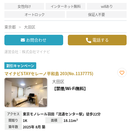
女性向け
インターネット無料
wifiあり
オートロック
保証人不要
東京都
大田区
お問合わせ
電話する
運営会社：
株式会社マイナビ
割引キャンペーン
マイナビSTAYセレーノ平和島 203(No.1137775)
お気
大田区
に入
り登
【禁煙/Wi-Fi無料】
録
アクセス
東京モノレール羽田「流通センター駅」徒歩22分
間取り
1K
面積
18.11m²
築年数
2025年 8月 築