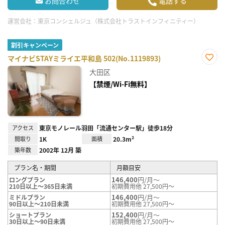
お問合わせ
電話する
運営会社：
東京コンシェルジュ（株式会社トラストインフィニティー）
割引キャンペーン
マイナビSTAYミライエ平和島 502(No.1119893)
お気
大田区
に入
り登
【禁煙/Wi-Fi無料】
録
アクセス
東京モノレール羽田「流通センター駅」徒歩18分
間取り
1K
面積
20.3m²
築年数
2002年 12月 築
プラン名・期間
月額目安
146,400
円/月～
ロングプラン
210日以上～365日未満
初期費用他 27,500円～
146,400
円/月～
ミドルプラン
90日以上～210日未満
初期費用他 27,500円～
152,400
円/月～
ショートプラン
30日以上～90日未満
初期費用他 27,500円～