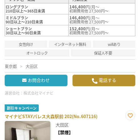
146,400
円/月～
ロングプラン
210日以上～365日未満
初期費用他 27,500円～
146,400
円/月～
ミドルプラン
90日以上～210日未満
初期費用他 27,500円～
152,400
円/月～
ショートプラン
30日以上～90日未満
初期費用他 27,500円～
女性向け
インターネット無料
wifiあり
オートロック
保証人不要
東京都
大田区
お問合わせ
電話する
運営会社：
株式会社マイナビ
割引キャンペーン
マイナビSTAYパレス大森駅前 202(No.607116)
お気
大田区
に入
り登
【禁煙】
録