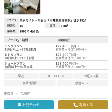
録
アクセス
東京モノレール羽田「大井競馬場前駅」徒歩18分
間取り
1R
面積
21m²
築年数
1992年 4月 築
プラン名・期間
月額目安
122,400
円/月～
ロングプラン
210日以上～365日未満
初期費用他 27,500円～
122,400
円/月～
ミドルプラン
90日以上～210日未満
初期費用他 27,500円～
128,400
円/月～
ショートプラン
30日以上～90日未満
初期費用他 27,500円～
駅近
オートロック
保証人不要
家具付賃貸
禁煙ルーム
東京都
品川区
お問合わせ
電話する