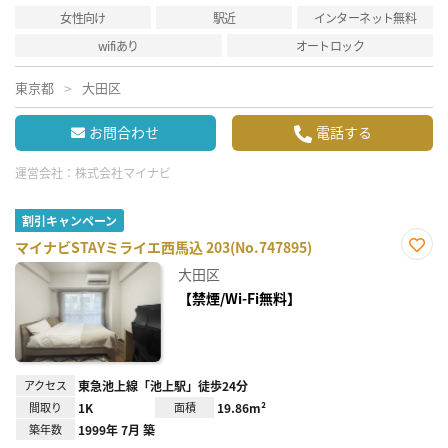
女性向け
駅近
インターネット無料
wifiあり
オートロック
東京都
大田区
お問合わせ
電話する
運営会社：
株式会社マイナビ
割引キャンペーン
マイナビSTAYミライエ西馬込 203(No.747895)
お気
大田区
に入
り登
【禁煙/Wi-Fi無料】
録
アクセス
東急池上線「池上駅」徒歩24分
間取り
1K
面積
19.86m²
築年数
1999年 7月 築