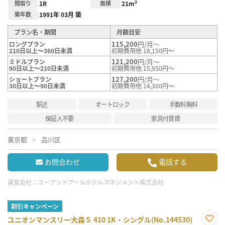
間取り
1R
面積
21m²
築年数
1991年 03月 築
プラン名・期間
月額目安
115,200
円/月～
ロングプラン
210日以上～360日未満
初期費用他 18,150円～
121,200
円/月～
ミドルプラン
90日以上～210日未満
初期費用他 15,950円～
127,200
円/月～
ショートプラン
30日以上～90日未満
初期費用他 14,300円～
駅近
オートロック
手数料無料
保証人不要
家具付賃貸
東京都
品川区
お問合わせ
電話する
運営会社：
ユーアンドアールホテルマネジメント株式会社
割引キャンペーン
ユニオンマンスリー大森５ 410 1K・シングル(No.144530)