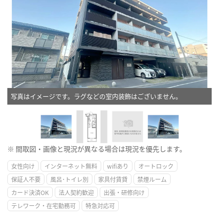
写真はイメージです。ラグなどの室内装飾はございません。
※ 間取図・画像と現況が異なる場合は現況を優先します。
女性向け
インターネット無料
wifiあり
オートロック
保証人不要
風呂･トイレ別
家具付賃貸
禁煙ルーム
カード決済OK
法人契約歓迎
出張・研修向け
テレワーク・在宅勤務可
特急対応可