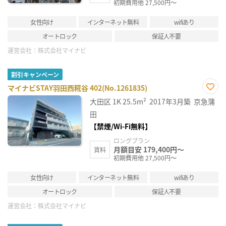
初期費用他 27,500円～
女性向け
インターネット無料
wifiあり
オートロック
保証人不要
運営会社：
株式会社マイナビ
割引キャンペーン
マイナビSTAY羽田西糀谷 402(No.1261835)
お気
大田区
1K
25.5m²
2017年3月築
京急蒲
に入
り登
田
録
【禁煙/Wi-Fi無料】
ロングプラン
月額目安 179,400円～
賃料
初期費用他 27,500円～
女性向け
インターネット無料
wifiあり
オートロック
保証人不要
運営会社：
株式会社マイナビ