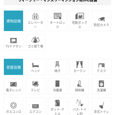
建物設備
エレベータ
オートロッ
宅配ボック
防犯カメラ
ー
ク
ス
TVドアホン
ゴミ捨て場
部屋設備
ベッド
椅子
カーテン
デスク
電子レンジ
テレビ
冷蔵庫
掃除機
洗濯機
ポット･ケ
バス･トイ
ガスコンロ
エアコン
洋式トイレ
トル
レ別