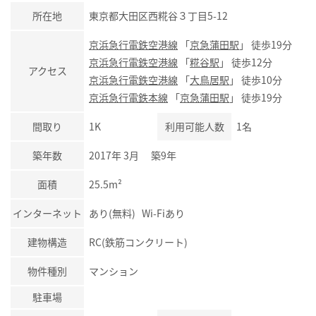
所在地
東京都大田区西糀谷３丁目5-12
京浜急行電鉄空港線
「
京急蒲田駅
」 徒歩19分
京浜急行電鉄空港線
「
糀谷駅
」 徒歩12分
アクセス
京浜急行電鉄空港線
「
大鳥居駅
」 徒歩10分
京浜急行電鉄本線
「
京急蒲田駅
」 徒歩19分
間取り
1K
利用可能人数
1名
築年数
2017年 3月 築9年
面積
25.5m²
インターネット
あり(無料) Wi-Fiあり
建物構造
RC(鉄筋コンクリート)
物件種別
マンション
駐車場