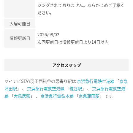
ジングされておりません。あらかじめご了承く
ださい。
入居可能日
2026/08/02
情報更新日
次回更新日は情報更新日より14日以内
アクセスマップ
マイナビSTAY羽田西糀谷の最寄り駅は
京浜急行電鉄空港線
「
京急
蒲田駅
」 、
京浜急行電鉄空港線
「
糀谷駅
」 、
京浜急行電鉄空港
線
「
大鳥居駅
」 、
京浜急行電鉄本線
「
京急蒲田駅
」 です。