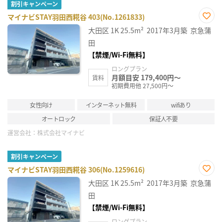
割引キャンペーン
マイナビSTAY羽田西糀谷 403(No.1261833)
お気
大田区
1K
25.5m²
2017年3月築
京急蒲
に入
り登
田
録
【禁煙/Wi-Fi無料】
ロングプラン
月額目安 179,400円～
賃料
初期費用他 27,500円～
女性向け
インターネット無料
wifiあり
オートロック
保証人不要
運営会社：
株式会社マイナビ
割引キャンペーン
マイナビSTAY羽田西糀谷 306(No.1259616)
お気
大田区
1K
25.5m²
2017年3月築
京急蒲
に入
り登
田
録
【禁煙/Wi-Fi無料】
ロングプラン