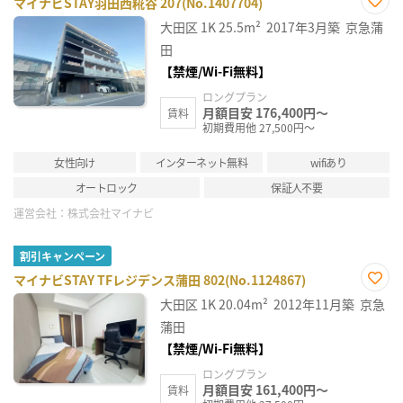
マイナビSTAY羽田西糀谷 207(No.1407704)
お気
大田区
1K
25.5m²
2017年3月築
京急蒲
に入
り登
田
録
【禁煙/Wi-Fi無料】
ロングプラン
月額目安 176,400円～
賃料
初期費用他 27,500円～
女性向け
インターネット無料
wifiあり
オートロック
保証人不要
運営会社：
株式会社マイナビ
割引キャンペーン
マイナビSTAY TFレジデンス蒲田 802(No.1124867)
お気
大田区
1K
20.04m²
2012年11月築
京急
に入
り登
蒲田
録
【禁煙/Wi-Fi無料】
ロングプラン
月額目安 161,400円～
賃料