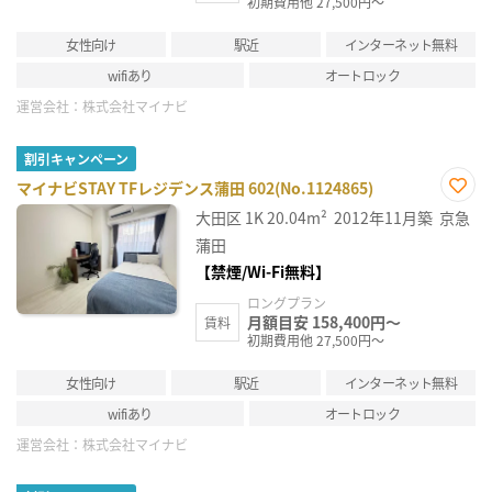
初期費用他 27,500円～
女性向け
駅近
インターネット無料
wifiあり
オートロック
運営会社：
株式会社マイナビ
割引キャンペーン
マイナビSTAY TFレジデンス蒲田 602(No.1124865)
お気
大田区
1K
20.04m²
2012年11月築
京急
に入
り登
蒲田
録
【禁煙/Wi-Fi無料】
ロングプラン
月額目安 158,400円～
賃料
初期費用他 27,500円～
女性向け
駅近
インターネット無料
wifiあり
オートロック
運営会社：
株式会社マイナビ