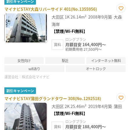
割引キャンペーン
マイナビSTAY大森リバーサイド 401(No.1355956)
お気
大田区
1K
26.14m²
2008年9月築
大森
に入
り登
海岸
録
【禁煙/Wi-Fi無料】
ロングプラン
月額目安 164,400円～
賃料
初期費用他 27,500円～
女性向け
駅近
インターネット無料
wifiあり
オートロック
運営会社：
株式会社マイナビ
割引キャンペーン
マイナビSTAY蒲田グランドタワー 308(No.1292518)
お気
大田区
2K
25.46m²
2019年4月築
蒲田
に入
り登
【禁煙/Wi-Fi無料】
録
ロングプラン
月額目安 188,400円～
賃料