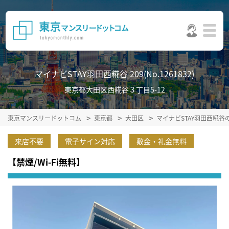
マイナビSTAY羽田西糀谷 209(No.1261832)
東京都大田区西糀谷３丁目5-12
東京マンスリードットコム
東京都
大田区
マイナビSTAY羽田西糀谷
来店不要
電子サイン対応
敷金・礼金無料
【禁煙/Wi-Fi無料】