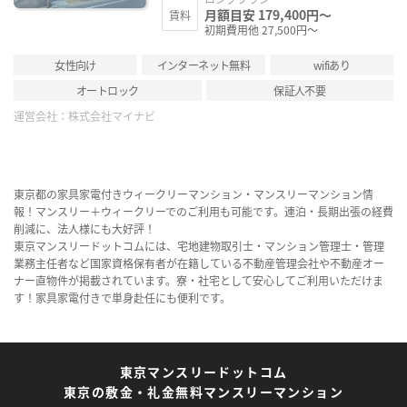
月額目安 179,400円～
賃料
初期費用他 27,500円～
女性向け
インターネット無料
wifiあり
オートロック
保証人不要
運営会社：
株式会社マイナビ
東京都の家具家電付きウィークリーマンション・マンスリーマンション情
報！マンスリー＋ウィークリーでのご利用も可能です。連泊・長期出張の経費
削減に、法人様にも大好評！
東京マンスリードットコムには、宅地建物取引士・マンション管理士・管理
業務主任者など国家資格保有者が在籍している不動産管理会社や不動産オー
ナー直物件が掲載されています。寮・社宅として安心してご利用いただけま
す！家具家電付きで単身赴任にも便利です。
東京マンスリードットコム
東京の敷金・礼金無料マンスリーマンション