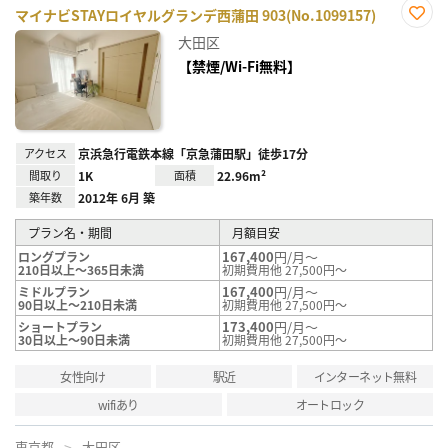
マイナビSTAYロイヤルグランデ西蒲田 903(No.1099157)
お気
大田区
に入
り登
【禁煙/Wi-Fi無料】
録
アクセス
京浜急行電鉄本線「京急蒲田駅」徒歩17分
間取り
1K
面積
22.96m²
築年数
2012年 6月 築
プラン名・期間
月額目安
167,400
円/月～
ロングプラン
210日以上～365日未満
初期費用他 27,500円～
167,400
円/月～
ミドルプラン
90日以上～210日未満
初期費用他 27,500円～
173,400
円/月～
ショートプラン
30日以上～90日未満
初期費用他 27,500円～
女性向け
駅近
インターネット無料
wifiあり
オートロック
東京都
大田区