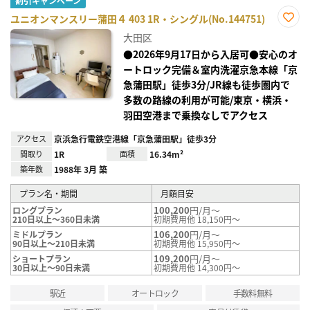
割引キャンペーン
ユニオンマンスリー蒲田４ 403 1R・シングル(No.144751)
お気
大田区
に入
り登
●2026年9月17日から入居可●安心のオ
録
ートロック完備＆室内洗濯京急本線「京
急蒲田駅」徒歩3分/JR線も徒歩圏内で
多数の路線の利用が可能/東京・横浜・
羽田空港まで乗換なしでアクセス
アクセス
京浜急行電鉄空港線「京急蒲田駅」徒歩3分
間取り
1R
面積
16.34m²
築年数
1988年 3月 築
プラン名・期間
月額目安
100,200
円/月～
ロングプラン
210日以上～360日未満
初期費用他 18,150円～
106,200
円/月～
ミドルプラン
90日以上～210日未満
初期費用他 15,950円～
109,200
円/月～
ショートプラン
30日以上～90日未満
初期費用他 14,300円～
駅近
オートロック
手数料無料