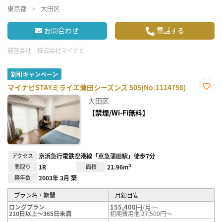
東京都
大田区
お問合わせ
電話する
運営会社：
株式会社マイナビ
割引キャンペーン
マイナビSTAYミライエ蒲田シーズンズ 505(No.1114758)
お気
大田区
に入
り登
【禁煙/Wi-Fi無料】
録
アクセス
京浜急行電鉄空港線「京急蒲田駅」徒歩7分
間取り
1R
面積
21.96m²
築年数
2003年 3月 築
プラン名・期間
月額目安
155,400
円/月～
ロングプラン
210日以上～365日未満
初期費用他 27,500円～