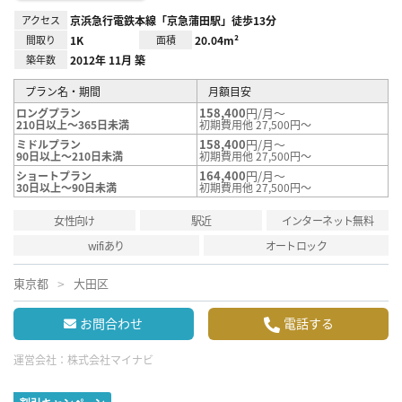
アクセス
京浜急行電鉄本線「京急蒲田駅」徒歩13分
間取り
1K
面積
20.04m²
築年数
2012年 11月 築
プラン名・期間
月額目安
158,400
円/月～
ロングプラン
210日以上～365日未満
初期費用他 27,500円～
158,400
円/月～
ミドルプラン
90日以上～210日未満
初期費用他 27,500円～
164,400
円/月～
ショートプラン
30日以上～90日未満
初期費用他 27,500円～
女性向け
駅近
インターネット無料
wifiあり
オートロック
東京都
大田区
お問合わせ
電話する
運営会社：
株式会社マイナビ