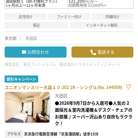
121,200
円/月～
蒲田駅前１【WI-FI無料プラン】
1ヶ月以上～12ヶ月未満
初期費用他 33,000円～
女性向け
ファミリー向け
同棲向け
駅近
インターネット無料
東京都
大田区
お問合わせ
電話する
運営会社：
東京コンシェルジュ（株式会社トラストインフィニティー）
割引キャンペーン
ユニオンマンスリー大森１０ 202 1R・シングル(No.144509)
お気
大田区
に入
り登
●2026年9月7日から入居可●人気の２
録
面採光＆室内洗濯機＆デスク・チェアの
お部屋♪スーパー沢山あり自炊もラクラ
ク！
アクセス
京浜急行電鉄空港線「京急蒲田駅」徒歩15分