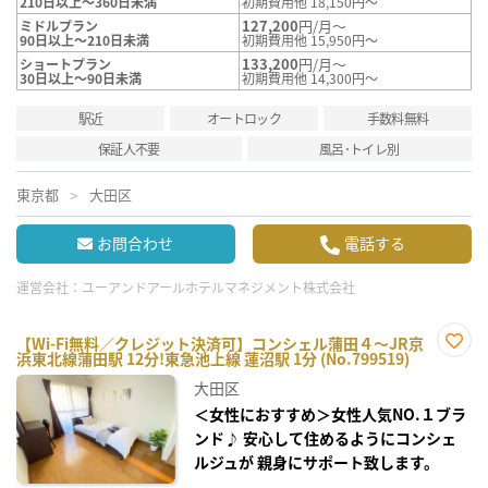
210日以上～360日未満
初期費用他 18,150円～
127,200
円/月～
ミドルプラン
90日以上～210日未満
初期費用他 15,950円～
133,200
円/月～
ショートプラン
30日以上～90日未満
初期費用他 14,300円～
駅近
オートロック
手数料無料
保証人不要
風呂･トイレ別
東京都
大田区
お問合わせ
電話する
運営会社：
ユーアンドアールホテルマネジメント株式会社
【Wi-Fi無料／クレジット決済可】コンシェル蒲田４～JR京
浜東北線蒲田駅 12分!東急池上線 蓮沼駅 1分 (No.799519)
お気
に入
大田区
り登
録
＜女性におすすめ＞女性人気NO.１ブラ
ンド♪ 安心して住めるようにコンシェ
ルジュが 親身にサポート致します。