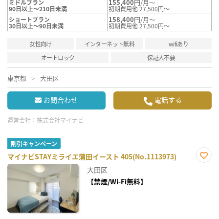
155,400
円/月～
ミドルプラン
90日以上～210日未満
初期費用他 27,500円～
158,400
円/月～
ショートプラン
30日以上～90日未満
初期費用他 27,500円～
女性向け
インターネット無料
wifiあり
オートロック
保証人不要
東京都
大田区
お問合わせ
電話する
運営会社：
株式会社マイナビ
割引キャンペーン
マイナビSTAYミライエ蒲田イースト 405(No.1113973)
お気
大田区
に入
り登
【禁煙/Wi-Fi無料】
録