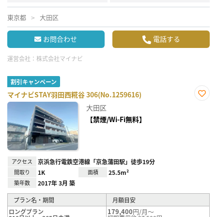
東京都
大田区
お問合わせ
電話する
運営会社：
株式会社マイナビ
割引キャンペーン
マイナビSTAY羽田西糀谷 306(No.1259616)
お気
大田区
に入
り登
【禁煙/Wi-Fi無料】
録
アクセス
京浜急行電鉄空港線「京急蒲田駅」徒歩19分
間取り
1K
面積
25.5m²
築年数
2017年 3月 築
プラン名・期間
月額目安
179,400
円/月～
ロングプラン