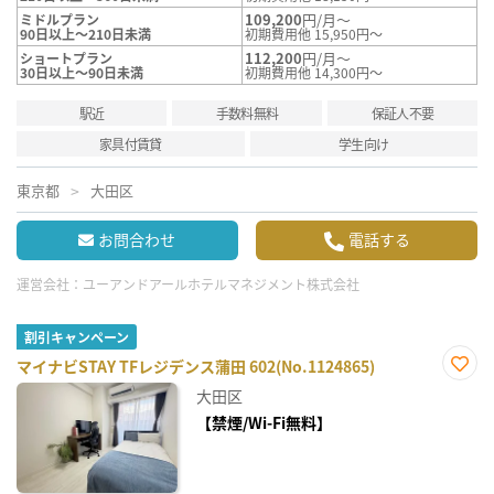
109,200
円/月～
ミドルプラン
90日以上～210日未満
初期費用他 15,950円～
112,200
円/月～
ショートプラン
30日以上～90日未満
初期費用他 14,300円～
駅近
手数料無料
保証人不要
家具付賃貸
学生向け
東京都
大田区
お問合わせ
電話する
運営会社：
ユーアンドアールホテルマネジメント株式会社
割引キャンペーン
マイナビSTAY TFレジデンス蒲田 602(No.1124865)
お気
大田区
に入
り登
【禁煙/Wi-Fi無料】
録