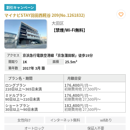
割引キャンペーン
マイナビSTAY羽田西糀谷 209(No.1261832)
お気
大田区
に入
り登
【禁煙/Wi-Fi無料】
録
アクセス
京浜急行電鉄空港線「京急蒲田駅」徒歩19分
間取り
1K
面積
25.5m²
築年数
2017年 3月 築
プラン名・期間
月額目安
176,400
円/月～
ロングプラン
210日以上～365日未満
初期費用他 27,500円～
176,400
円/月～
ミドルプラン
90日以上～210日未満
初期費用他 27,500円～
182,400
円/月～
ショートプラン
30日以上～90日未満
初期費用他 27,500円～
女性向け
インターネット無料
wifiあり
オートロック
保証人不要