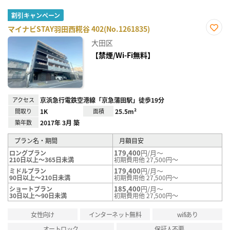
割引キャンペーン
マイナビSTAY羽田西糀谷 402(No.1261835)
お気
大田区
に入
り登
【禁煙/Wi-Fi無料】
録
アクセス
京浜急行電鉄空港線「京急蒲田駅」徒歩19分
間取り
1K
面積
25.5m²
築年数
2017年 3月 築
プラン名・期間
月額目安
179,400
円/月～
ロングプラン
210日以上～365日未満
初期費用他 27,500円～
179,400
円/月～
ミドルプラン
90日以上～210日未満
初期費用他 27,500円～
185,400
円/月～
ショートプラン
30日以上～90日未満
初期費用他 27,500円～
女性向け
インターネット無料
wifiあり
オートロック
保証人不要