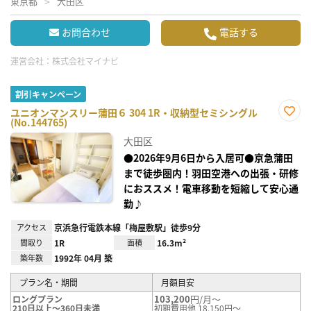
東京都
大田区
お問合わせ
電話する
運営会社：
株式会社マイナビ
割引キャンペーン
ユニオンマンスリー蒲田６ 304 1R・収納型セミシングル
(No.144765)
お気
に入
大田区
り登
録
●2026年9月6日から入居可●京急蒲田
まで徒歩圏内！羽田空港への出張・研修
におススメ！電車移動を短縮して安心通
勤♪
アクセス
京浜急行電鉄本線「梅屋敷駅」徒歩9分
間取り
1R
面積
16.3m²
築年数
1992年 04月 築
プラン名・期間
月額目安
103,200
円/月～
ロングプラン
210日以上～360日未満
初期費用他 18,150円～