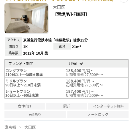
お気
大田区
に入
り登
【禁煙/Wi-Fi無料】
録
アクセス
京浜急行電鉄本線「梅屋敷駅」徒歩15分
間取り
1K
面積
21m²
築年数
2012年 10月 築
プラン名・期間
月額目安
188,400
円/月～
ロングプラン
210日以上～365日未満
初期費用他 27,500円～
188,400
円/月～
ミドルプラン
90日以上～210日未満
初期費用他 27,500円～
197,400
円/月～
ショートプラン
30日以上～90日未満
初期費用他 27,500円～
女性向け
駅近
インターネット無料
wifiあり
オートロック
東京都
大田区