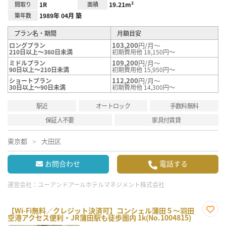
間取り
1R
面積
19.21m²
築年数
1989年 04月 築
プラン名・期間
月額目安
103,200
円/月～
ロングプラン
210日以上～360日未満
初期費用他 18,150円～
109,200
円/月～
ミドルプラン
90日以上～210日未満
初期費用他 15,950円～
112,200
円/月～
ショートプラン
30日以上～90日未満
初期費用他 14,300円～
駅近
オートロック
手数料無料
保証人不要
家具付賃貸
東京都
大田区
お問合わせ
電話する
運営会社：
ユーアンドアールホテルマネジメント株式会社
【Wi-Fi無料／クレジット決済可】コンシェル蒲田５～羽田
空港アクセス便利・JR蒲田駅も徒歩圏内 1k(No.1004815)
お気