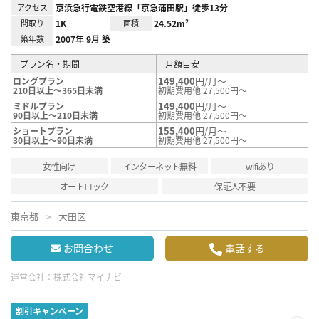
アクセス
京浜急行電鉄空港線「京急蒲田駅」徒歩13分
間取り
1K
面積
24.52m²
築年数
2007年 9月 築
プラン名・期間
月額目安
149,400
円/月～
ロングプラン
210日以上～365日未満
初期費用他 27,500円～
149,400
円/月～
ミドルプラン
90日以上～210日未満
初期費用他 27,500円～
155,400
円/月～
ショートプラン
30日以上～90日未満
初期費用他 27,500円～
女性向け
インターネット無料
wifiあり
オートロック
保証人不要
東京都
大田区
お問合わせ
電話する
運営会社：
株式会社マイナビ
割引キャンペーン