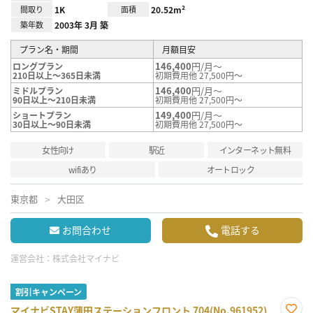
間取り
1K
面積
20.52m²
築年数
2003年 3月 築
プラン名・期間
月額目安
146,400
円/月～
ロングプラン
210日以上～365日未満
初期費用他 27,500円～
146,400
円/月～
ミドルプラン
90日以上～210日未満
初期費用他 27,500円～
149,400
円/月～
ショートプラン
30日以上～90日未満
初期費用他 27,500円～
女性向け
駅近
インターネット無料
wifiあり
オートロック
東京都
大田区
お問合わせ
電話する
運営会社：
株式会社マイナビ
割引キャンペーン
マイナビSTAY蒲田ステーションフロント 704(No.961952)