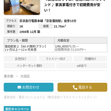
ンド♪ 家具家電付きで初期費用が安
い！
アクセス
京浜急行電鉄本線「京急蒲田駅」徒歩15分
間取り
1K
面積
21.76m²
築年数
1998年 12月 築
プラン名・期間
月額目安
146,400
円/月～
蒲田駅前２【WI-FI無料プラン】
1ヶ月以上～12ヶ月未満
初期費用他 33,000円～
女性向け
ファミリー向け
同棲向け
インターネット無料
wifiあり
東京都
大田区
お問合わせ
電話する
運営会社：
東京コンシェルジュ（株式会社トラストインフィニティー）
割引キャンペーン