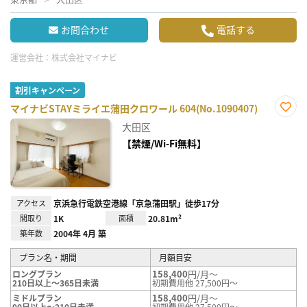
お問合わせ
電話する
運営会社：
株式会社マイナビ
割引キャンペーン
マイナビSTAYミライエ蒲田クロワール 604(No.1090407)
お気
大田区
に入
り登
【禁煙/Wi-Fi無料】
録
アクセス
京浜急行電鉄空港線「京急蒲田駅」徒歩17分
間取り
1K
面積
20.81m²
築年数
2004年 4月 築
プラン名・期間
月額目安
158,400
円/月～
ロングプラン
210日以上～365日未満
初期費用他 27,500円～
158,400
円/月～
ミドルプラン
90日以上～210日未満
初期費用他 27,500円～