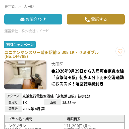
東京都
大田区
お問合わせ
電話する
運営会社：
株式会社マイナビ
割引キャンペーン
ユニオンマンスリー蒲田駅前５ 308 1K・セミダブル
(No.144788)
お気
に入
大田区
り登
録
●2026年9月29日から入居可●京急本線
「京急蒲田駅」徒歩１分♪羽田空港通勤
におススメ！浴室乾燥機付き
アクセス
京浜急行電鉄空港線「京急蒲田駅」徒歩1分
間取り
1K
面積
18.88m²
築年数
2002年 4月 築
プラン名・期間
月額目安
121,200
円/月～
ロングプラン