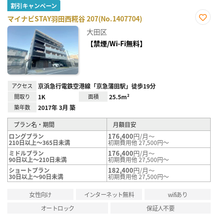
割引キャンペーン
マイナビSTAY羽田西糀谷 207(No.1407704)
お気
大田区
に入
り登
【禁煙/Wi-Fi無料】
録
アクセス
京浜急行電鉄空港線「京急蒲田駅」徒歩19分
間取り
1K
面積
25.5m²
築年数
2017年 3月 築
プラン名・期間
月額目安
176,400
円/月～
ロングプラン
210日以上～365日未満
初期費用他 27,500円～
176,400
円/月～
ミドルプラン
90日以上～210日未満
初期費用他 27,500円～
182,400
円/月～
ショートプラン
30日以上～90日未満
初期費用他 27,500円～
女性向け
インターネット無料
wifiあり
オートロック
保証人不要