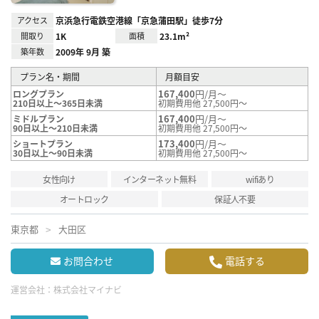
アクセス
京浜急行電鉄空港線「京急蒲田駅」徒歩7分
間取り
1K
面積
23.1m²
築年数
2009年 9月 築
プラン名・期間
月額目安
167,400
円/月～
ロングプラン
210日以上～365日未満
初期費用他 27,500円～
167,400
円/月～
ミドルプラン
90日以上～210日未満
初期費用他 27,500円～
173,400
円/月～
ショートプラン
30日以上～90日未満
初期費用他 27,500円～
女性向け
インターネット無料
wifiあり
オートロック
保証人不要
東京都
大田区
お問合わせ
電話する
運営会社：
株式会社マイナビ