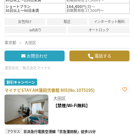
164,400
円/月～
ショートプラン
30日以上～90日未満
初期費用他 27,500円～
女性向け
駅近
インターネット無料
wifiあり
オートロック
東京都
大田区
お問合わせ
電話する
運営会社：
株式会社マイナビ
割引キャンペーン
マイナビSTAY AM蒲田弐番館 805(No.1075195)
お気
大田区
に入
り登
【禁煙/Wi-Fi無料】
録
アクセス
京浜急行電鉄空港線「京急蒲田駅」徒歩15分