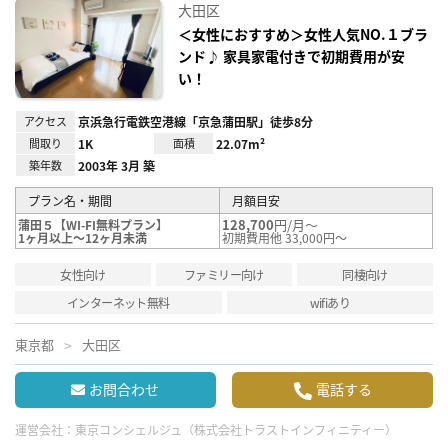
に入
大田区
り登
録
＜女性におすすめ＞女性人気NO.１ブラ
ンド♪ 家具家電付きで初期費用が安
い！
アクセス
京浜急行電鉄空港線「京急蒲田駅」徒歩8分
間取り
1K
面積
22.07m²
築年数
2003年 3月 築
プラン名・期間
月額目安
128,700
円/月～
蒲田５【WI-FI無料プラン】
1ヶ月以上～12ヶ月未満
初期費用他 33,000円～
女性向け
ファミリー向け
同棲向け
インターネット無料
wifiあり
東京都
大田区
お問合わせ
電話する
運営会社：
東京コンシェルジュ（株式会社トラストインフィニティー）