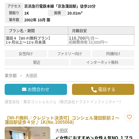
アクセス
京浜急行電鉄本線「京急蒲田駅」徒歩20分
間取り
1K
面積
20.01m²
築年数
2002年 10月 築
プラン名・期間
月額目安
110,700
円/月～
蒲田４【WI-FI無料プラン】
1ヶ月以上～12ヶ月未満
初期費用他 33,000円～
女性向け
ファミリー向け
同棲向け
駅近
インターネット無料
東京都
大田区
お問合わせ
電話する
運営会社：
東京コンシェルジュ（株式会社トラストインフィニティー）
【Wi-Fi無料／クレジット決済可】コンシェル蒲田駅前２～
蒲田駅徒歩４分♪ 1K(No.1005068)
お気
に入
大田区
り登
録
＜女性におすすめ＞女性人気NO.１ブラ