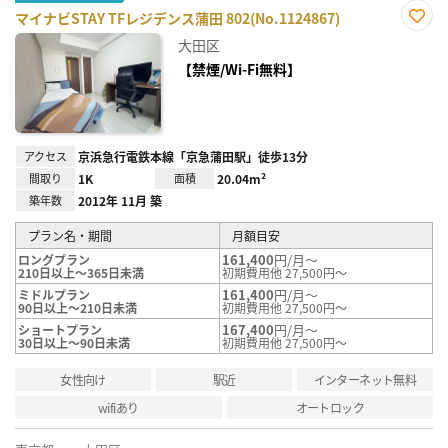
マイナビSTAY TFレジデンス蒲田 802(No.1124867)
お気
大田区
に入
り登
【禁煙/Wi-Fi無料】
録
アクセス
京浜急行電鉄本線「京急蒲田駅」徒歩13分
間取り
1K
面積
20.04m²
築年数
2012年 11月 築
プラン名・期間
月額目安
161,400
円/月～
ロングプラン
210日以上～365日未満
初期費用他 27,500円～
161,400
円/月～
ミドルプラン
90日以上～210日未満
初期費用他 27,500円～
167,400
円/月～
ショートプラン
30日以上～90日未満
初期費用他 27,500円～
女性向け
駅近
インターネット無料
wifiあり
オートロック