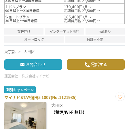
210日以上～365日未満
初期費用他 27,500円～
179,400
円/月～
ミドルプラン
90日以上～210日未満
初期費用他 27,500円～
185,400
円/月～
ショートプラン
30日以上～90日未満
初期費用他 27,500円～
女性向け
インターネット無料
wifiあり
オートロック
保証人不要
東京都
大田区
お問合わせ
電話する
運営会社：
株式会社マイナビ
割引キャンペーン
マイナビSTAY蒲田5 1007(No.1121935)
お気
大田区
に入
り登
【禁煙/Wi-Fi無料】
録