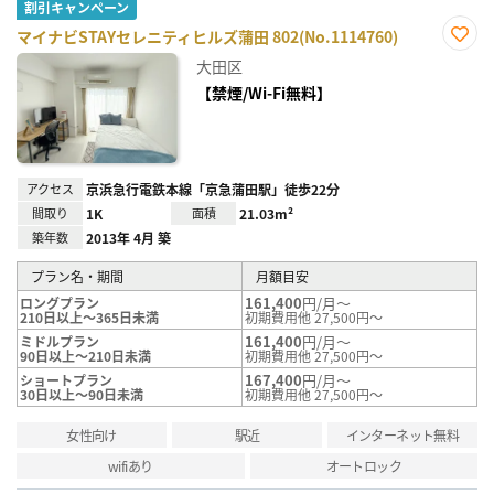
割引キャンペーン
マイナビSTAYセレニティヒルズ蒲田 802(No.1114760)
お気
大田区
に入
り登
【禁煙/Wi-Fi無料】
録
アクセス
京浜急行電鉄本線「京急蒲田駅」徒歩22分
間取り
1K
面積
21.03m²
築年数
2013年 4月 築
プラン名・期間
月額目安
161,400
円/月～
ロングプラン
210日以上～365日未満
初期費用他 27,500円～
161,400
円/月～
ミドルプラン
90日以上～210日未満
初期費用他 27,500円～
167,400
円/月～
ショートプラン
30日以上～90日未満
初期費用他 27,500円～
女性向け
駅近
インターネット無料
wifiあり
オートロック