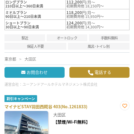
112,200
円/月～
ロングプラン
210日以上～360日未満
初期費用他 18,150円～
118,200
円/月～
ミドルプラン
90日以上～210日未満
初期費用他 15,950円～
124,200
円/月～
ショートプラン
30日以上～90日未満
初期費用他 14,300円～
駅近
オートロック
手数料無料
保証人不要
風呂･トイレ別
東京都
大田区
お問合わせ
電話する
運営会社：
ユーアンドアールホテルマネジメント株式会社
割引キャンペーン
マイナビSTAY羽田西糀谷 403(No.1261833)
お気
大田区
に入
り登
【禁煙/Wi-Fi無料】
録