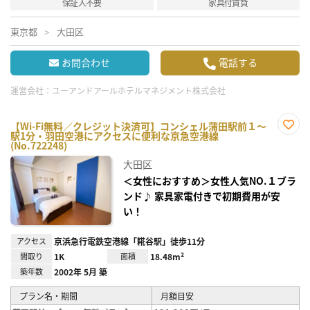
保証人不要
家具付賃貸
東京都
大田区
お問合わせ
電話する
運営会社：
ユーアンドアールホテルマネジメント株式会社
【Wi-Fi無料／クレジット決済可】コンシェル蒲田駅前１～
駅1分・羽田空港にアクセスに便利な京急空港線
お気
(No.722248)
に入
り登
大田区
録
＜女性におすすめ＞女性人気NO.１ブラ
ンド♪ 家具家電付きで初期費用が安
い！
アクセス
京浜急行電鉄空港線「糀谷駅」徒歩11分
間取り
1K
面積
18.48m²
築年数
2002年 5月 築
プラン名・期間
月額目安