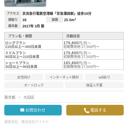
アクセス
京浜急行電鉄空港線「京急蒲田駅」徒歩19分
間取り
1K
面積
25.5m²
築年数
2017年 3月 築
プラン名・期間
月額目安
179,400
円/月～
ロングプラン
210日以上～365日未満
初期費用他 27,500円～
179,400
円/月～
ミドルプラン
90日以上～210日未満
初期費用他 27,500円～
185,400
円/月～
ショートプラン
30日以上～90日未満
初期費用他 27,500円～
女性向け
インターネット無料
wifiあり
オートロック
保証人不要
東京都
大田区
お問合わせ
電話する
運営会社：
株式会社マイナビ