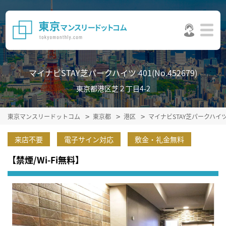
マイナビSTAY芝パークハイツ 401(No.452679)
東京都港区芝２丁目4-2
東京マンスリードットコム
東京都
港区
マイナビSTAY芝パークハイ
来店不要
電子サイン対応
敷金・礼金無料
【禁煙/Wi-Fi無料】