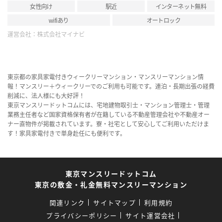
女性向け
駅近
インターネット無料
wifiあり
オートロック
運営会社：
株式会社マイナビ
東京都の家具家電付きウィークリーマンション・マンスリーマンション情
報！マンスリー＋ウィークリーでのご利用も可能です。連泊・長期出張の経費
削減に、法人様にも大好評！
東京マンスリードットコムには、宅地建物取引士・マンション管理士・管理
業務主任者など国家資格保有者が在籍している不動産管理会社や不動産オー
ナー直物件が掲載されています。寮・社宅として安心してご利用いただけま
す！家具家電付きで単身赴任にも便利です。
東京マンスリードットコム
東京の敷金・礼金無料マンスリーマンション
関連リンク
サイトマップ
利用規約
プライバシーポリシー
サイト運営会社