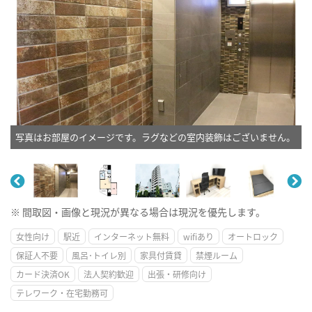
写真はお部屋のイメージです。ラグなどの室内装飾はございません。
※ 間取図・画像と現況が異なる場合は現況を優先します。
女性向け
駅近
インターネット無料
wifiあり
オートロック
保証人不要
風呂･トイレ別
家具付賃貸
禁煙ルーム
カード決済OK
法人契約歓迎
出張・研修向け
テレワーク・在宅勤務可