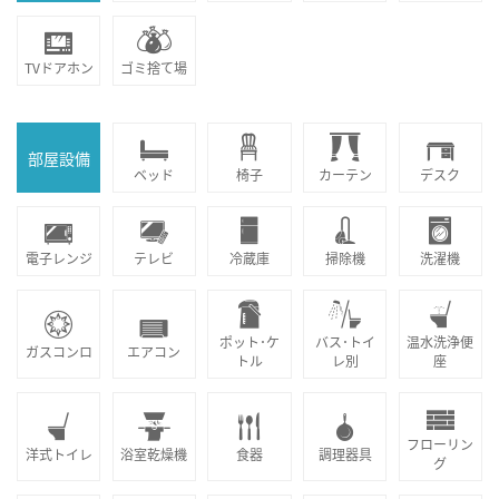
TVドアホン
ゴミ捨て場
部屋設備
ベッド
椅子
カーテン
デスク
電子レンジ
テレビ
冷蔵庫
掃除機
洗濯機
ポット･ケ
バス･トイ
温水洗浄便
ガスコンロ
エアコン
トル
レ別
座
フローリン
洋式トイレ
浴室乾燥機
食器
調理器具
グ