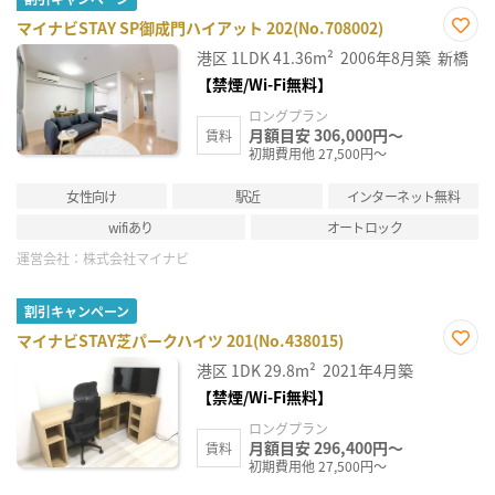
マイナビSTAY SP御成門ハイアット 202(No.708002)
お気
港区
1LDK
41.36m²
2006年8月築
新橋
に入
り登
【禁煙/Wi-Fi無料】
録
ロングプラン
月額目安 306,000円～
賃料
初期費用他 27,500円～
女性向け
駅近
インターネット無料
wifiあり
オートロック
運営会社：
株式会社マイナビ
割引キャンペーン
マイナビSTAY芝パークハイツ 201(No.438015)
お気
港区
1DK
29.8m²
2021年4月築
に入
り登
【禁煙/Wi-Fi無料】
録
ロングプラン
月額目安 296,400円～
賃料
初期費用他 27,500円～