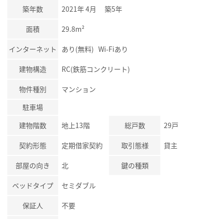
築年数
2021年 4月 築5年
面積
29.8m²
インターネット
あり(無料) Wi-Fiあり
建物構造
RC(鉄筋コンクリート)
物件種別
マンション
駐車場
建物階数
地上13階
総戸数
29戸
契約形態
定期借家契約
取引態様
貸主
部屋の向き
北
鍵の種類
ベッドタイプ
セミダブル
保証人
不要