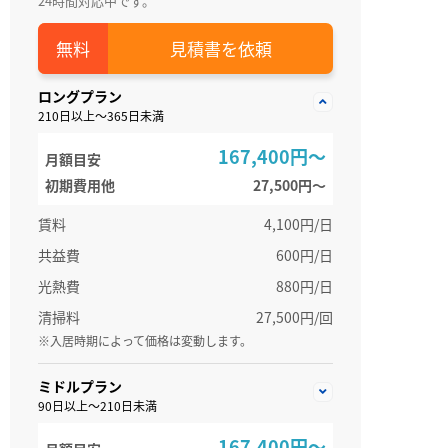
24時間対応中です。
見積書を依頼
ロングプラン
210日以上～365日未満
167,400円～
月額目安
初期費用他
27,500円〜
賃料
4,100円/日
共益費
600円/日
光熱費
880円/日
清掃料
27,500円/回
※入居時期によって価格は変動します。
ミドルプラン
90日以上～210日未満
167,400円～