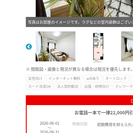
写真はお部屋のイメージです。ラグなどの室内装飾はござい
※ 間取図・画像と現況が異なる場合は現況を優先します
女性向け
インターネット無料
wifiあり
オートロック
カード決済OK
法人契約歓迎
出張・研修向け
テレワーク
お電話一本で一律22,000円
2026-06-01
特典内容
初期費用を抑えられ
～
2026-08-31