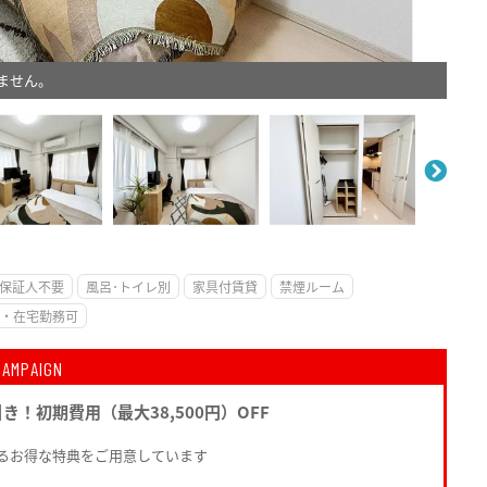
ません。
。
保証人不要
風呂･トイレ別
家具付賃貸
禁煙ルーム
・在宅勤務可
CAMPAIGN
引き！初期費用（最大38,500円）OFF
るお得な特典をご用意しています