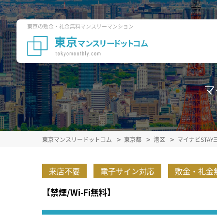
東京の敷金・礼金無料マンスリーマンション
マ
東京マンスリードットコム
東京都
港区
マイナビSTA
来店不要
電子サイン対応
敷金・礼金
【禁煙/Wi-Fi無料】