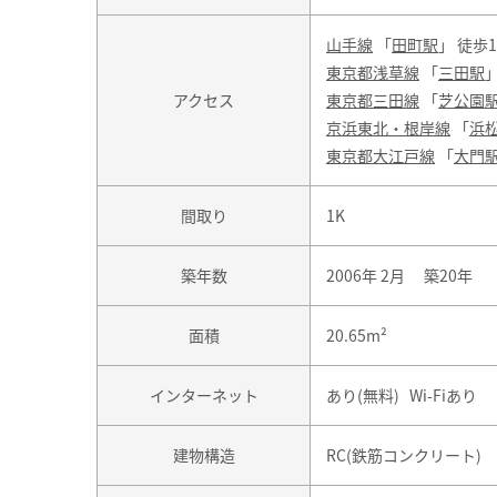
山手線
「
田町駅
」 徒歩
東京都浅草線
「
三田駅
アクセス
東京都三田線
「
芝公園
京浜東北・根岸線
「
浜
東京都大江戸線
「
大門
間取り
1K
築年数
2006年 2月 築20年
面積
20.65m²
インターネット
あり(無料) Wi-Fiあり
建物構造
RC(鉄筋コンクリート)