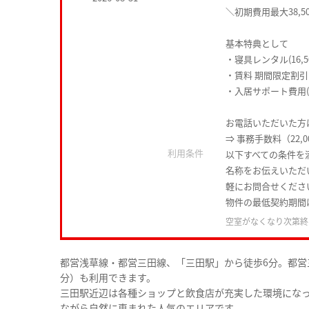
＼初期費用最大38,5
基本特典として
・寝具レンタル(16,5
・賃料 期間限定割引
・入居サポート費用(1
お電話いただいた方は
⇒ 事務手数料（22,
利用条件
以下すべての条件を
名称をお伝えいただ
軽にお問合せくださ
物件の最低契約期間
空室がなくなり次第終
都営浅草線・都営三田線、「三田駅」から徒歩6分。都営
分）も利用できます。
三田駅近辺は各種ショップと飲食店が充実した環境にな
ながら自然に恵まれた人気のエリアです。