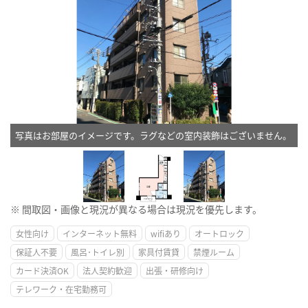
写真はお部屋のイメージです。ラグなどの室内装飾はございません。
※ 間取図・画像と現況が異なる場合は現況を優先します。
女性向け
インターネット無料
wifiあり
オートロック
保証人不要
風呂･トイレ別
家具付賃貸
禁煙ルーム
カード決済OK
法人契約歓迎
出張・研修向け
テレワーク・在宅勤務可