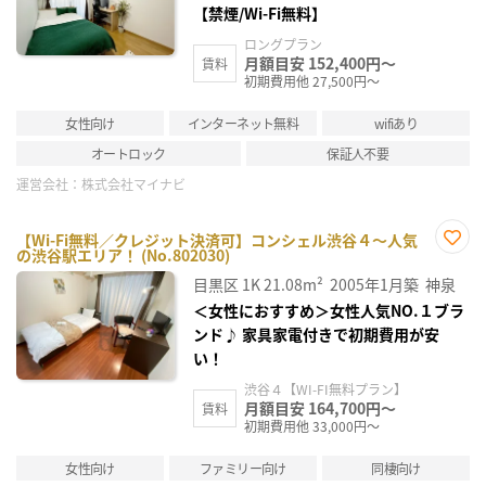
【禁煙/Wi-Fi無料】
ロングプラン
月額目安 152,400円～
賃料
初期費用他 27,500円～
女性向け
インターネット無料
wifiあり
オートロック
保証人不要
運営会社：
株式会社マイナビ
【Wi-Fi無料／クレジット決済可】コンシェル渋谷４～人気
の渋谷駅エリア！ (No.802030)
お気
に入
目黒区
1K
21.08m²
2005年1月築
神泉
り登
録
＜女性におすすめ＞女性人気NO.１ブラ
ンド♪ 家具家電付きで初期費用が安
い！
渋谷４【WI-FI無料プラン】
月額目安 164,700円～
賃料
初期費用他 33,000円～
女性向け
ファミリー向け
同棲向け