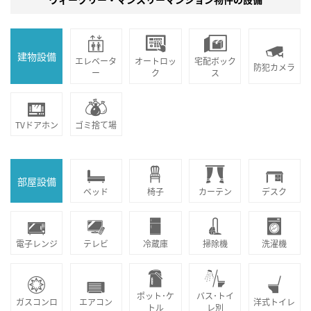
建物設備
エレベータ
オートロッ
宅配ボック
防犯カメラ
ー
ク
ス
TVドアホン
ゴミ捨て場
部屋設備
ベッド
椅子
カーテン
デスク
電子レンジ
テレビ
冷蔵庫
掃除機
洗濯機
ポット･ケ
バス･トイ
ガスコンロ
エアコン
洋式トイレ
トル
レ別