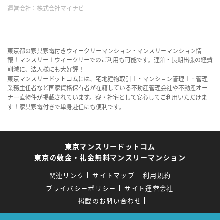
運営会社：
株式会社マイナビ
東京都の家具家電付きウィークリーマンション・マンスリーマンション情
報！マンスリー＋ウィークリーでのご利用も可能です。連泊・長期出張の経費
削減に、法人様にも大好評！
東京マンスリードットコムには、宅地建物取引士・マンション管理士・管理
業務主任者など国家資格保有者が在籍している不動産管理会社や不動産オー
ナー直物件が掲載されています。寮・社宅として安心してご利用いただけま
す！家具家電付きで単身赴任にも便利です。
東京マンスリードットコム
東京の敷金・礼金無料マンスリーマンション
関連リンク
サイトマップ
利用規約
プライバシーポリシー
サイト運営会社
掲載のお問い合わせ