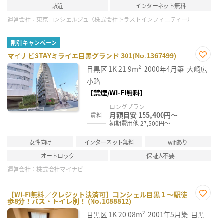
駅近
インターネット無料
運営会社：
東京コンシェルジュ（株式会社トラストインフィニティー）
割引キャンペーン
マイナビSTAYミライエ目黒グランド 301(No.1367499)
お気
目黒区
1K
21.9m²
2000年4月築
大崎広
に入
り登
小路
録
【禁煙/Wi-Fi無料】
ロングプラン
月額目安 155,400円～
賃料
初期費用他 27,500円～
女性向け
インターネット無料
wifiあり
オートロック
保証人不要
運営会社：
株式会社マイナビ
【Wi-Fi無料／クレジット決済可】コンシェル目黒１～駅徒
歩8分！バス・トイレ別！ (No.1088812)
お気
に入
目黒区
1K
20.08m²
2001年5月築
目黒