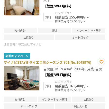
大学
【禁煙/Wi-Fi無料】
ロングプラン
月額目安 155,400円～
賃料
初期費用他 27,500円～
女性向け
駅近
インターネット無料
wifiあり
オートロック
運営会社：
株式会社マイナビ
割引キャンペーン
マイナビSTAYミライエ目黒シーズンズ 701(No.1048976)
お気
目黒区
1K
19.49m²
2006年1月築
目黒
に入
り登
【禁煙/Wi-Fi無料】
録
ロングプラン
月額目安 161,400円～
賃料
初期費用他 27,500円～
女性向け
インターネット無料
wifiあり
オートロック
保証人不要