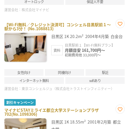
オートロック
保証人不要
運営会社：
株式会社マイナビ
【Wi-Fi無料／クレジット決済可】コンシェル目黒駅前１～
駅から3分！ (No.1088813)
お気
に入
目黒区
1K
20.2m²
2004年4月築
白金台
り登
録
目黒駅前１【WI-FI無料プラン】
月額目安 161,700円～
賃料
初期費用他 33,000円～
女性向け
同棲向け
駅近
インターネット無料
wifiあり
運営会社：
東京コンシェルジュ（株式会社トラストインフィニティー）
割引キャンペーン
マイナビSTAYミライエ都立大学ステーションプラザ
702(No.1098306)
お気
に入
目黒区
1K
18.55m²
2001年2月築
都立
り登
録