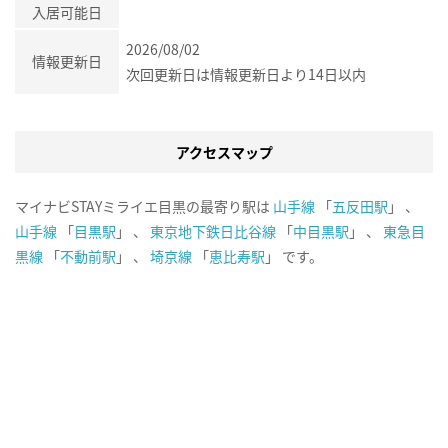
入居可能日
2026/08/02
情報更新日
次回更新日は情報更新日より14日以内
アクセスマップ
マイナビSTAYミライエ目黒の最寄り駅は
山手線
「
五反田駅
」 、
山手線
「
目黒駅
」 、
東京地下鉄日比谷線
「
中目黒駅
」 、
東急目
黒線
「
不動前駅
」 、
埼京線
「
恵比寿駅
」 です。