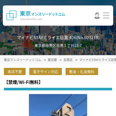
マイナビSTAYミライエ目黒 406(No.607118)
東京都目黒区目黒１丁目23-7
東京マンスリードットコム
東京都
目黒区
マイナビSTAYミライエ目
来店不要
電子サイン対応
敷金・礼金無料
【禁煙/Wi-Fi無料】