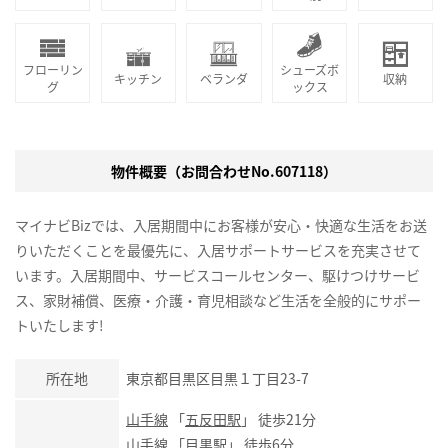
フローリン
シューズボ
キッチン
ベランダ
収納
グ
ックス
物件概要（お問合わせNo.607118）
マイナビBizでは、入居期間中にお客様が安心・快適な生活をお送
りいただくことを最優先に、入居サポートサービスを充実させて
います。入居期間中、サービスコールセンター、駆けつけサービ
ス、家財補償、医療・介護・育児相談など生活を全般的にサポー
トいたします!
所在地
東京都目黒区目黒１丁目23-7
山手線
「
五反田駅
」 徒歩21分
山手線
「
目黒駅
」 徒歩6分