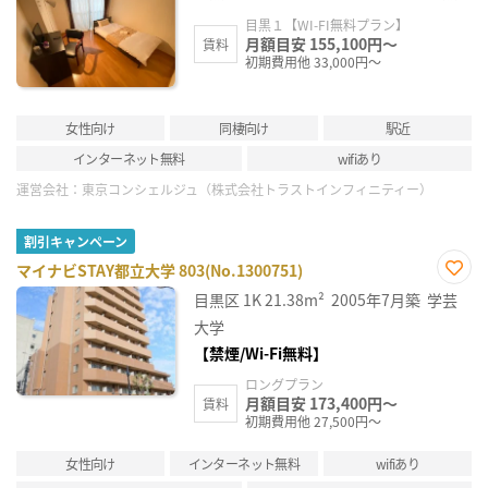
り登
録
目黒１【WI-FI無料プラン】
月額目安 155,100円～
賃料
初期費用他 33,000円～
女性向け
同棲向け
駅近
インターネット無料
wifiあり
運営会社：
東京コンシェルジュ（株式会社トラストインフィニティー）
割引キャンペーン
マイナビSTAY都立大学 803(No.1300751)
お気
目黒区
1K
21.38m²
2005年7月築
学芸
に入
り登
大学
録
【禁煙/Wi-Fi無料】
ロングプラン
月額目安 173,400円～
賃料
初期費用他 27,500円～
女性向け
インターネット無料
wifiあり