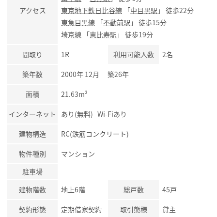
アクセス
東京地下鉄日比谷線
「
中目黒駅
」 徒歩22分
東急目黒線
「
不動前駅
」 徒歩15分
埼京線
「
恵比寿駅
」 徒歩19分
間取り
1R
利用可能人数
2名
築年数
2000年 12月 築26年
面積
21.63m²
インターネット
あり(無料) Wi-Fiあり
建物構造
RC(鉄筋コンクリート)
物件種別
マンション
駐車場
建物階数
地上6階
総戸数
45戸
契約形態
定期借家契約
取引態様
貸主