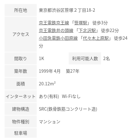
所在地
東京都渋谷区笹塚２丁目18-2
京王電鉄京王線
「
笹塚駅
」 徒歩3分
京王電鉄井の頭線
「
下北沢駅
」 徒歩22分
アクセス
小田急電鉄小田原線
「
代々木上原駅
」 徒歩24
分
間取り
1K
利用可能人数
2名
築年数
1999年 4月 築27年
面積
20.12m²
インターネット
あり(有料) Wi-Fiなし
建物構造
SRC(鉄骨鉄筋コンクリート造)
物件種別
マンション
駐車場