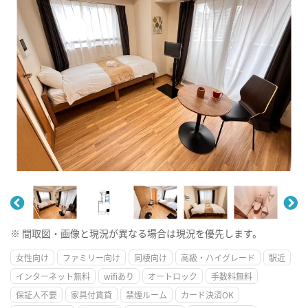
※ 間取図・画像と現況が異なる場合は現況を優先します。
女性向け
ファミリー向け
同棲向け
高級・ハイグレード
駅近
インターネット無料
wifiあり
オートロック
手数料無料
保証人不要
家具付賃貸
禁煙ルーム
カード決済OK