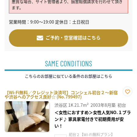
悪質な場合、サイト管理者より、損害賠償請求を行わせて頂き
ます。
営業時間：9:00～19:00 定休日：土日祝日
ご予約・空室確認はこちら
SAME CONDITIONS
こちらのお部屋に似ている条件のお部屋はこちら
【Wi-Fi無料／クレジット決済可】コンシェル初台２～新宿
や渋谷へのアクセス良好☆ (No.799497)
お気
に入
渋谷区
1K
21.7m²
2003年8月築
初台
り登
録
＜女性におすすめ＞女性人気NO.１ブラ
ンド♪ 家具家電付きで初期費用が安
い！
初台２【WI-FI無料プラン】