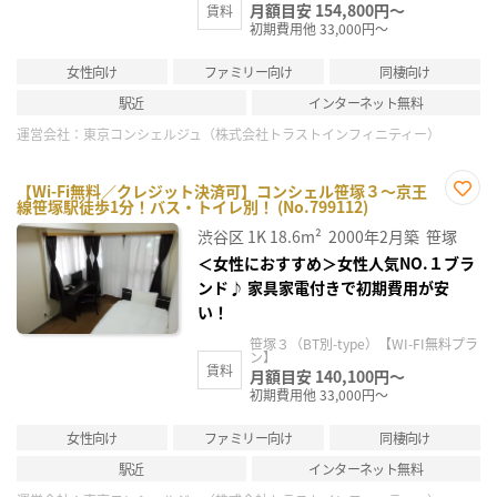
月額目安 154,800円～
賃料
初期費用他 33,000円～
女性向け
ファミリー向け
同棲向け
駅近
インターネット無料
運営会社：
東京コンシェルジュ（株式会社トラストインフィニティー）
【Wi-Fi無料／クレジット決済可】コンシェル笹塚３～京王
線笹塚駅徒歩1分！バス・トイレ別！ (No.799112)
お気
に入
渋谷区
1K
18.6m²
2000年2月築
笹塚
り登
録
＜女性におすすめ＞女性人気NO.１ブラ
ンド♪ 家具家電付きで初期費用が安
い！
笹塚３（BT別-type）【WI-FI無料プラ
ン】
賃料
月額目安 140,100円～
初期費用他 33,000円～
女性向け
ファミリー向け
同棲向け
駅近
インターネット無料