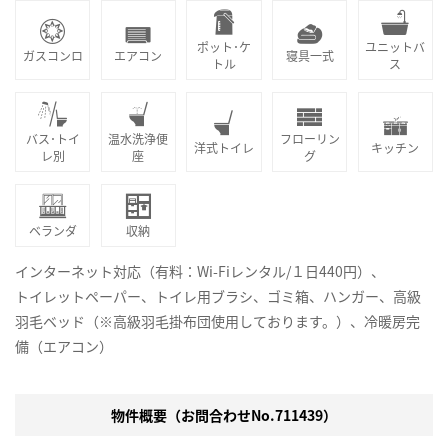
ポット･ケ
ユニットバ
ガスコンロ
エアコン
寝具一式
トル
ス
バス･トイ
温水洗浄便
フローリン
洋式トイレ
キッチン
レ別
座
グ
ベランダ
収納
インターネット対応（有料：Wi-Fiレンタル/１日440円）、
トイレットペーパー、トイレ用ブラシ、ゴミ箱、ハンガー、高級
羽毛ベッド（※高級羽毛掛布団使用しております。）、冷暖房完
備（エアコン）
物件概要（お問合わせNo.711439）