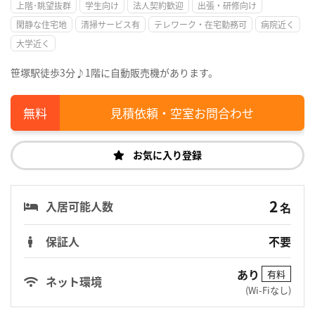
上階･眺望抜群
学生向け
法人契約歓迎
出張・研修向け
閑静な住宅地
清掃サービス有
テレワーク・在宅勤務可
病院近く
大学近く
笹塚駅徒歩3分♪1階に自動販売機があります。
見積依頼・空室お問合わせ
お気に入り登録
2
入居可能人数
名
保証人
不要
あり
有料
ネット環境
(Wi-Fiなし)