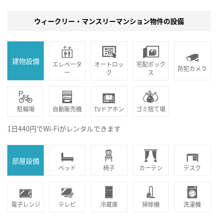
ウィークリー・マンスリーマンション物件の設備
建物設備
エレベータ
オートロッ
宅配ボック
防犯カメラ
ー
ク
ス
駐輪場
自動販売機
TVドアホン
ゴミ捨て場
1日440円でWi-Fiがレンタルできます
部屋設備
ベッド
椅子
カーテン
デスク
電子レンジ
テレビ
冷蔵庫
掃除機
洗濯機