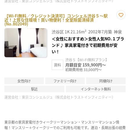
運営会社：
東京コンシェルジュ（株式会社トラストインフィニティー）
【Wi-Fi無料／クレジット決済可】コンシェル渋谷５～駅
近！上質な住環境！買い物便利！全室除菌清掃済
お気
(No.802049)
に入
り登
渋谷区
1K
21.16m²
2002年7月築
神泉
録
＜女性におすすめ＞女性人気NO.１ブラ
ンド♪ 家具家電付きで初期費用が安
い！
渋谷５【WI-FI無料プラン】
月額目安 159,900円～
賃料
初期費用他 33,000円～
女性向け
ファミリー向け
同棲向け
駅近
インターネット無料
運営会社：
東京コンシェルジュ（株式会社トラストインフィニティー）
東京都の家具家電付きウィークリーマンション・マンスリーマンション情
報！マンスリー＋ウィークリーでのご利用も可能です。連泊・長期出張の経費