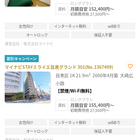
ロングプラン
月額目安 152,400円～
賃料
初期費用他 27,500円～
女性向け
インターネット無料
wifiあり
オートロック
保証人不要
運営会社：
株式会社マイナビ
割引キャンペーン
マイナビSTAYミライエ目黒グランド 301(No.1367499)
お気
目黒区
1K
21.9m²
2000年4月築
大崎広
に入
り登
小路
録
【禁煙/Wi-Fi無料】
ロングプラン
月額目安 155,400円～
賃料
初期費用他 27,500円～
女性向け
インターネット無料
wifiあり
オートロック
保証人不要
運営会社：
株式会社マイナビ