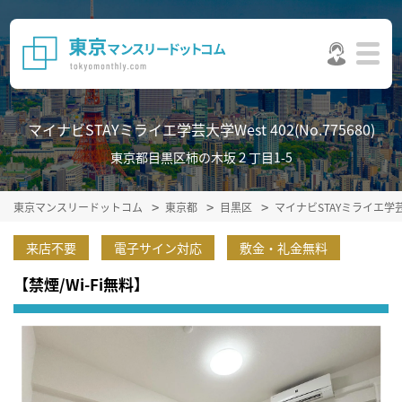
マイナビSTAYミライエ学芸大学West 402(No.775680)
東京都目黒区柿の木坂２丁目1-5
東京マンスリードットコム
東京都
目黒区
マイナビSTAYミライエ学
来店不要
電子サイン対応
敷金・礼金無料
【禁煙/Wi-Fi無料】