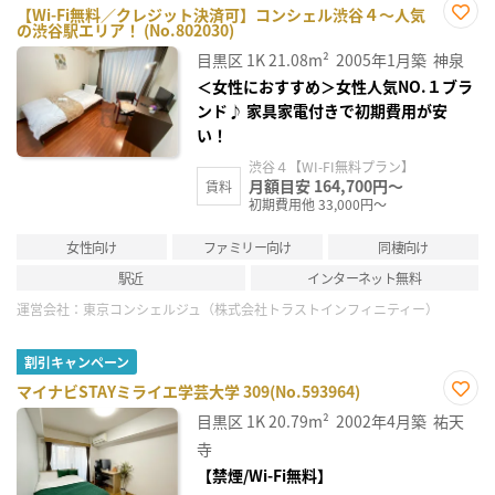
【Wi-Fi無料／クレジット決済可】コンシェル渋谷４～人気
の渋谷駅エリア！ (No.802030)
お気
に入
目黒区
1K
21.08m²
2005年1月築
神泉
り登
録
＜女性におすすめ＞女性人気NO.１ブラ
ンド♪ 家具家電付きで初期費用が安
い！
渋谷４【WI-FI無料プラン】
月額目安 164,700円～
賃料
初期費用他 33,000円～
女性向け
ファミリー向け
同棲向け
駅近
インターネット無料
運営会社：
東京コンシェルジュ（株式会社トラストインフィニティー）
割引キャンペーン
マイナビSTAYミライエ学芸大学 309(No.593964)
お気
目黒区
1K
20.79m²
2002年4月築
祐天
に入
り登
寺
録
【禁煙/Wi-Fi無料】