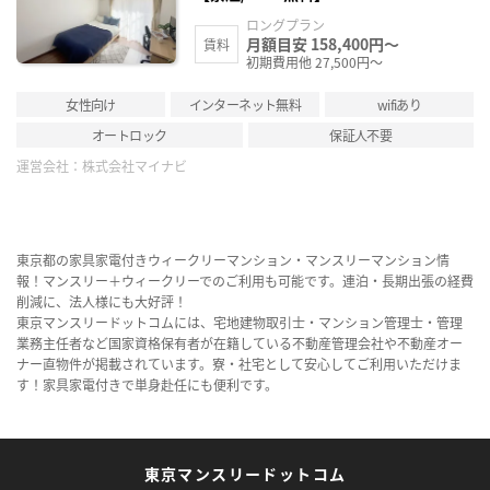
録
ロングプラン
月額目安 158,400円～
賃料
初期費用他 27,500円～
女性向け
インターネット無料
wifiあり
オートロック
保証人不要
運営会社：
株式会社マイナビ
東京都の家具家電付きウィークリーマンション・マンスリーマンション情
報！マンスリー＋ウィークリーでのご利用も可能です。連泊・長期出張の経費
削減に、法人様にも大好評！
東京マンスリードットコムには、宅地建物取引士・マンション管理士・管理
業務主任者など国家資格保有者が在籍している不動産管理会社や不動産オー
ナー直物件が掲載されています。寮・社宅として安心してご利用いただけま
す！家具家電付きで単身赴任にも便利です。
東京マンスリードットコム