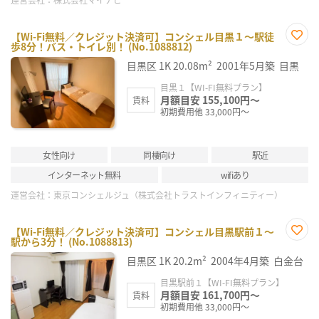
【Wi-Fi無料／クレジット決済可】コンシェル目黒１～駅徒
歩8分！バス・トイレ別！ (No.1088812)
お気
に入
目黒区
1K
20.08m²
2001年5月築
目黒
り登
録
目黒１【WI-FI無料プラン】
月額目安 155,100円～
賃料
初期費用他 33,000円～
女性向け
同棲向け
駅近
インターネット無料
wifiあり
運営会社：
東京コンシェルジュ（株式会社トラストインフィニティー）
【Wi-Fi無料／クレジット決済可】コンシェル目黒駅前１～
駅から3分！ (No.1088813)
お気
に入
目黒区
1K
20.2m²
2004年4月築
白金台
り登
録
目黒駅前１【WI-FI無料プラン】
月額目安 161,700円～
賃料
初期費用他 33,000円～