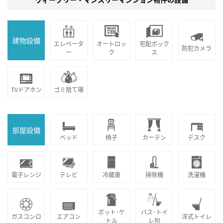
建物設備
エレベータ
オートロッ
宅配ボック
防犯カメラ
ー
ク
ス
TVドアホン
ゴミ捨て場
部屋設備
ベッド
椅子
カーテン
デスク
電子レンジ
テレビ
冷蔵庫
掃除機
洗濯機
ポット･ケ
バス･トイ
ガスコンロ
エアコン
洋式トイレ
トル
レ別