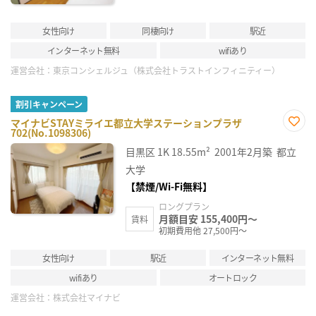
女性向け
同棲向け
駅近
インターネット無料
wifiあり
運営会社：
東京コンシェルジュ（株式会社トラストインフィニティー）
割引キャンペーン
マイナビSTAYミライエ都立大学ステーションプラザ
702(No.1098306)
お気
に入
目黒区
1K
18.55m²
2001年2月築
都立
り登
録
大学
【禁煙/Wi-Fi無料】
ロングプラン
月額目安 155,400円～
賃料
初期費用他 27,500円～
女性向け
駅近
インターネット無料
wifiあり
オートロック
運営会社：
株式会社マイナビ