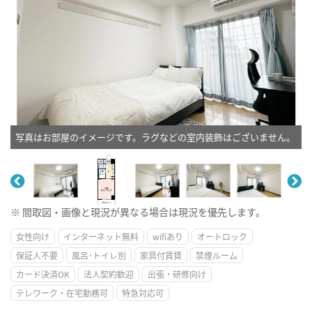
写真はお部屋のイメージです。ラグなどの室内装飾はございません。
※ 間取図・画像と現況が異なる場合は現況を優先します。
女性向け
インターネット無料
wifiあり
オートロック
保証人不要
風呂･トイレ別
家具付賃貸
禁煙ルーム
カード決済OK
法人契約歓迎
出張・研修向け
テレワーク・在宅勤務可
特急対応可