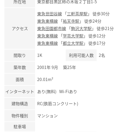
所在地
東京都目黒区柿の木坂２丁目1-5
東急世田谷線
「
三軒茶屋駅
」 徒歩30分
東急東横線
「
祐天寺駅
」 徒歩24分
アクセス
東急田園都市線
「
駒沢大学駅
」 徒歩21分
東急東横線
「
学芸大学駅
」 徒歩12分
東急東横線
「
都立大学駅
」 徒歩17分
間取り
1K
利用可能人数
2名
築年数
2001年 9月 築25年
面積
20.01m²
インターネット
あり(無料) Wi-Fiあり
建物構造
RC(鉄筋コンクリート)
物件種別
マンション
駐車場