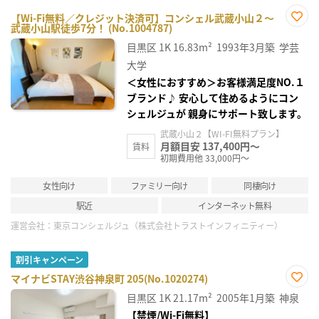
【Wi-Fi無料／クレジット決済可】コンシェル武蔵小山２～
武蔵小山駅徒歩7分！ (No.1004787)
お気
に入
目黒区
1K
16.83m²
1993年3月築
学芸
り登
録
大学
＜女性におすすめ＞お客様満足度NO.１
ブランド♪ 安心して住めるようにコン
シェルジュが 親身にサポート致します。
武蔵小山２【WI-FI無料プラン】
月額目安 137,400円～
賃料
初期費用他 33,000円～
女性向け
ファミリー向け
同棲向け
駅近
インターネット無料
運営会社：
東京コンシェルジュ（株式会社トラストインフィニティー）
割引キャンペーン
マイナビSTAY渋谷神泉町 205(No.1020274)
お気
目黒区
1K
21.17m²
2005年1月築
神泉
に入
り登
【禁煙/Wi-Fi無料】