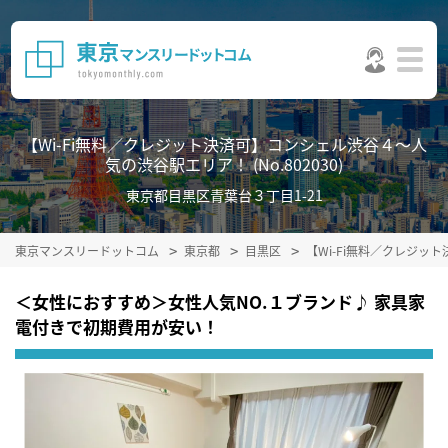
【Wi-Fi無料／クレジット決済可】コンシェル渋谷４～人
気の渋谷駅エリア！ (No.802030)
東京都目黒区青葉台３丁目1-21
東京マンスリードットコム
東京都
目黒区
【Wi-Fi無料／クレジ
＜女性におすすめ＞女性人気NO.１ブランド♪ 家具家
電付きで初期費用が安い！