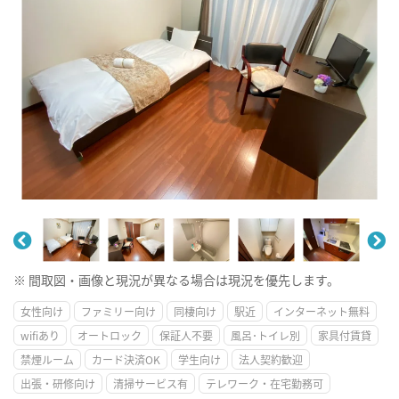
※ 間取図・画像と現況が異なる場合は現況を優先します。
女性向け
ファミリー向け
同棲向け
駅近
インターネット無料
wifiあり
オートロック
保証人不要
風呂･トイレ別
家具付賃貸
禁煙ルーム
カード決済OK
学生向け
法人契約歓迎
出張・研修向け
清掃サービス有
テレワーク・在宅勤務可