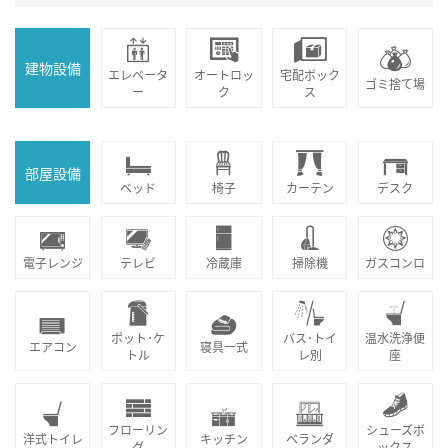
建物設備
エレベータ
オートロッ
宅配ボック
ゴミ捨て場
ー
ク
ス
部屋設備
ベッド
椅子
カーテン
デスク
電子レンジ
テレビ
冷蔵庫
掃除機
ガスコンロ
ポット･ケ
バス･トイ
温水洗浄便
エアコン
寝具一式
トル
レ別
座
フローリン
シューズボ
洋式トイレ
キッチン
ベランダ
グ
ックス