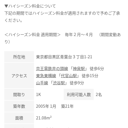
▼ハイシーズン料金について
下記の期間ではハイシーズン料金が適用されますので予めご了承
ください。
＜ハイシーズン料金 適用期間＞ 毎年２月～４月 （期間変動あ
り）
所在地
東京都目黒区青葉台３丁目1-21
京王電鉄井の頭線
「
神泉駅
」 徒歩6分
アクセス
東急東横線
「
代官山駅
」 徒歩15分
山手線
「
渋谷駅
」 徒歩9分
間取り
1K
利用可能人数
2名
築年数
2005年 1月 築21年
面積
21.08m²