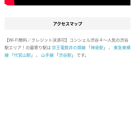
アクセスマップ
【Wi-Fi無料／クレジット決済可】コンシェル渋谷４～人気の渋谷
駅エリア！の最寄り駅は
京王電鉄井の頭線
「
神泉駅
」 、
東急東横
線
「
代官山駅
」 、
山手線
「
渋谷駅
」 です。