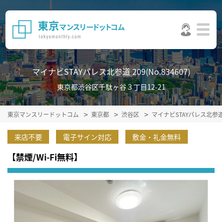
マイナビSTAYパレス北参道 209(No.834607)
東京都渋谷区千駄ヶ谷３丁目12-21
東京マンスリードットコム
東京都
渋谷区
マイナビSTAYパレス北参
来店不要
電子サイン対応
敷金・礼金無料
【禁煙/Wi-Fi無料】