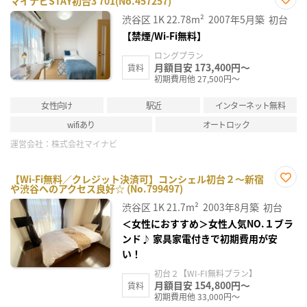
マイナビSTAY初台3 701(No.457257)
お気
渋谷区
1K
22.78m²
2007年5月築
初台
に入
り登
【禁煙/Wi-Fi無料】
録
ロングプラン
月額目安 173,400円～
賃料
初期費用他 27,500円～
女性向け
駅近
インターネット無料
wifiあり
オートロック
運営会社：
株式会社マイナビ
【Wi-Fi無料／クレジット決済可】コンシェル初台２～新宿
や渋谷へのアクセス良好☆ (No.799497)
お気
に入
渋谷区
1K
21.7m²
2003年8月築
初台
り登
録
＜女性におすすめ＞女性人気NO.１ブラ
ンド♪ 家具家電付きで初期費用が安
い！
初台２【WI-FI無料プラン】
月額目安 154,800円～
賃料
初期費用他 33,000円～