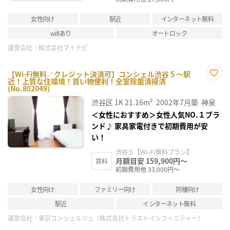
女性向け
駅近
インターネット無料
wifiあり
オートロック
運営会社：
株式会社マイナビ
【Wi-Fi無料／クレジット決済可】コンシェル渋谷５～駅
近！上質な住環境！買い物便利！全室除菌清掃済
お気
(No.802049)
に入
り登
渋谷区
1K
21.16m²
2002年7月築
神泉
録
＜女性におすすめ＞女性人気NO.１ブラ
ンド♪ 家具家電付きで初期費用が安
い！
渋谷５【WI-FI無料プラン】
月額目安 159,900円～
賃料
初期費用他 33,000円～
女性向け
ファミリー向け
同棲向け
駅近
インターネット無料
運営会社：
東京コンシェルジュ（株式会社トラストインフィニティー）