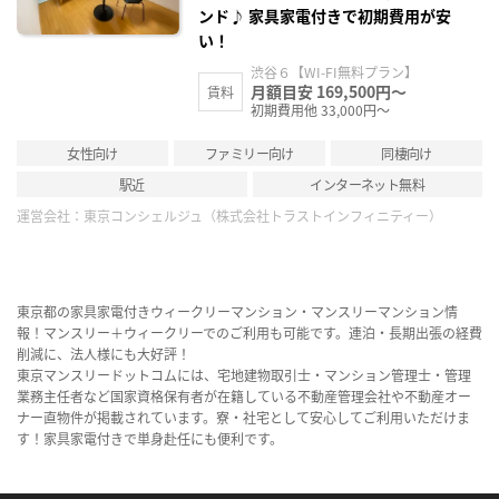
ンド♪ 家具家電付きで初期費用が安
い！
渋谷６【WI-FI無料プラン】
月額目安 169,500円～
賃料
初期費用他 33,000円～
女性向け
ファミリー向け
同棲向け
駅近
インターネット無料
運営会社：
東京コンシェルジュ（株式会社トラストインフィニティー）
東京都の家具家電付きウィークリーマンション・マンスリーマンション情
報！マンスリー＋ウィークリーでのご利用も可能です。連泊・長期出張の経費
削減に、法人様にも大好評！
東京マンスリードットコムには、宅地建物取引士・マンション管理士・管理
業務主任者など国家資格保有者が在籍している不動産管理会社や不動産オー
ナー直物件が掲載されています。寮・社宅として安心してご利用いただけま
す！家具家電付きで単身赴任にも便利です。