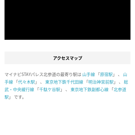
アクセスマップ
マイナビSTAYパレス北参道の最寄り駅は
山手線
「
原宿駅
」 、
山
手線
「
代々木駅
」 、
東京地下鉄千代田線
「
明治神宮前駅
」 、
総
武・中央緩行線
「
千駄ケ谷駅
」 、
東京地下鉄副都心線
「
北参道
駅
」 です。