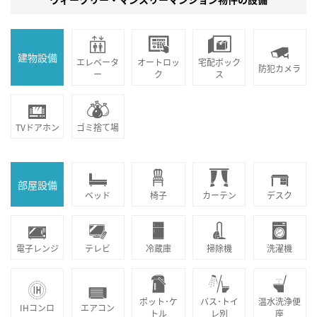
建物設備
エレベータ
オートロッ
宅配ボック
防犯カメラ
ー
ク
ス
TVドアホン
ゴミ捨て場
部屋設備
ベッド
椅子
カーテン
デスク
電子レンジ
テレビ
冷蔵庫
掃除機
洗濯機
ポット･ケ
バス･トイ
温水洗浄便
IHコンロ
エアコン
トル
レ別
座