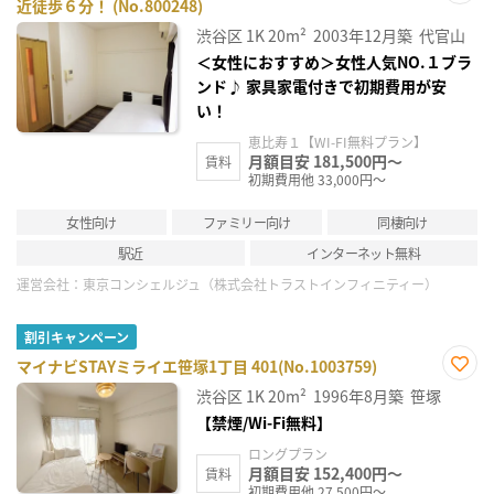
近徒歩６分！ (No.800248)
お気
に入
渋谷区
1K
20m²
2003年12月築
代官山
り登
録
＜女性におすすめ＞女性人気NO.１ブラ
ンド♪ 家具家電付きで初期費用が安
い！
恵比寿１【WI-FI無料プラン】
月額目安 181,500円～
賃料
初期費用他 33,000円～
女性向け
ファミリー向け
同棲向け
駅近
インターネット無料
運営会社：
東京コンシェルジュ（株式会社トラストインフィニティー）
割引キャンペーン
マイナビSTAYミライエ笹塚1丁目 401(No.1003759)
お気
渋谷区
1K
20m²
1996年8月築
笹塚
に入
り登
【禁煙/Wi-Fi無料】
録
ロングプラン
月額目安 152,400円～
賃料
初期費用他 27,500円～