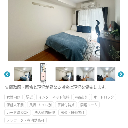
※ 間取図・画像と現況が異なる場合は現況を優先します。
女性向け
駅近
インターネット無料
wifiあり
オートロック
保証人不要
風呂･トイレ別
家具付賃貸
禁煙ルーム
カード決済OK
法人契約歓迎
出張・研修向け
テレワーク・在宅勤務可