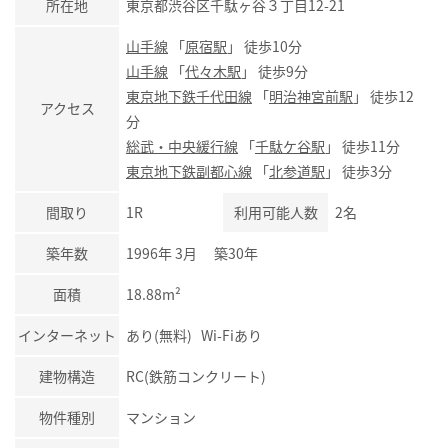
所在地
東京都渋谷区千駄ヶ谷３丁目12-21
山手線
「
原宿駅
」 徒歩10分
山手線
「
代々木駅
」 徒歩9分
東京地下鉄千代田線
「
明治神宮前駅
」 徒歩12
アクセス
分
総武・中央緩行線
「
千駄ケ谷駅
」 徒歩11分
東京地下鉄副都心線
「
北参道駅
」 徒歩3分
間取り
1R
利用可能人数
2名
築年数
1996年 3月 築30年
面積
18.88m²
インターネット
あり(無料) Wi-Fiあり
建物構造
RC(鉄筋コンクリート)
物件種別
マンション