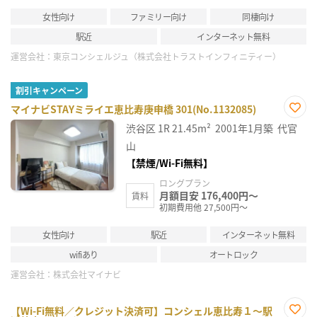
女性向け
ファミリー向け
同棲向け
駅近
インターネット無料
運営会社：
東京コンシェルジュ（株式会社トラストインフィニティー）
割引キャンペーン
マイナビSTAYミライエ恵比寿庚申橋 301(No.1132085)
お気
渋谷区
1R
21.45m²
2001年1月築
代官
に入
り登
山
録
【禁煙/Wi-Fi無料】
ロングプラン
月額目安 176,400円～
賃料
初期費用他 27,500円～
女性向け
駅近
インターネット無料
wifiあり
オートロック
運営会社：
株式会社マイナビ
【Wi-Fi無料／クレジット決済可】コンシェル恵比寿１～駅