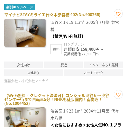
割引キャンペーン
マイナビSTAYミライエ代々木参宮橋 402(No.900266)
お気
渋谷区
1K
19.11m²
2005年7月築
参宮
に入
り登
橋
録
【禁煙/Wi-Fi無料】
ロングプラン
月額目安 158,400円～
賃料
初期費用他 27,500円～
女性向け
駅近
インターネット無料
wifiあり
オートロック
運営会社：
株式会社マイナビ
【Wi-Fi無料／クレジット決済可】コンシェル渋谷６～渋谷
センター街まで自転車5分！NHKも徒歩圏内！南向き！
お気
(No.1004452)
に入
り登
渋谷区
1K
23.1m²
2004年11月築
代々
録
木八幡
＜女性におすすめ＞女性人気NO.１ブラ