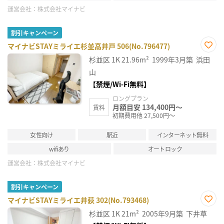
運営会社：
株式会社マイナビ
割引キャンペーン
マイナビSTAYミライエ杉並高井戸 506(No.796477)
お気
杉並区
1K
21.96m²
1999年3月築
浜田
に入
り登
山
録
【禁煙/Wi-Fi無料】
ロングプラン
月額目安 134,400円～
賃料
初期費用他 27,500円～
女性向け
駅近
インターネット無料
wifiあり
オートロック
運営会社：
株式会社マイナビ
割引キャンペーン
マイナビSTAYミライエ井荻 302(No.793468)
お気
杉並区
1K
21m²
2005年9月築
下井草
に入