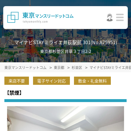
マイナビSTAYミライエ井荻駅前 301(No.875951)
東京都杉並区井草３丁目2-2
東京マンスリードットコム
東京都
杉並区
マイナビSTAYミライエ
来店不要
電子サイン対応
敷金・礼金無料
【禁煙】