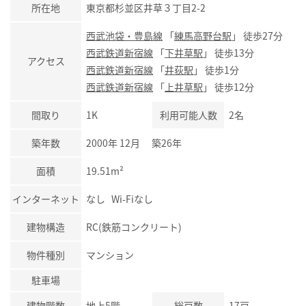
所在地
東京都杉並区井草３丁目2-2
西武池袋・豊島線
「
練馬高野台駅
」 徒歩27分
西武鉄道新宿線
「
下井草駅
」 徒歩13分
アクセス
西武鉄道新宿線
「
井荻駅
」 徒歩1分
西武鉄道新宿線
「
上井草駅
」 徒歩12分
間取り
1K
利用可能人数
2名
築年数
2000年 12月 築26年
面積
19.51m²
インターネット
なし Wi-Fiなし
建物構造
RC(鉄筋コンクリート)
物件種別
マンション
駐車場
建物階数
地上5階
総戸数
17戸