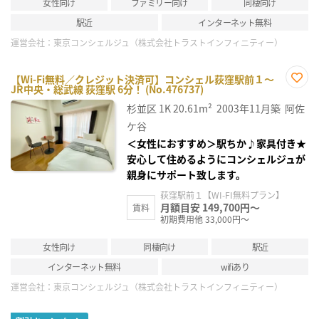
女性向け
ファミリー向け
同棲向け
駅近
インターネット無料
運営会社：
東京コンシェルジュ（株式会社トラストインフィニティー）
【Wi-Fi無料／クレジット決済可】コンシェル荻窪駅前１～
JR中央・総武線 荻窪駅 6分！ (No.476737)
お気
に入
杉並区
1K
20.61m²
2003年11月築
阿佐
り登
録
ケ谷
＜女性におすすめ＞駅ちか♪家具付き★
安心して住めるようにコンシェルジュが
親身にサポート致します。
荻窪駅前１【WI-FI無料プラン】
月額目安 149,700円～
賃料
初期費用他 33,000円～
女性向け
同棲向け
駅近
インターネット無料
wifiあり
運営会社：
東京コンシェルジュ（株式会社トラストインフィニティー）