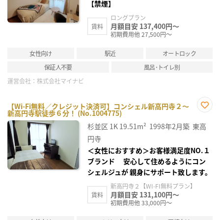
【禁煙】
ロングプラン
月額目安 137,400円～
賃料
初期費用他 27,500円～
女性向け
駅近
オートロック
保証人不要
風呂･トイレ別
運営会社：
株式会社マイナビ
【Wi-Fi無料／クレジット決済可】コンシェル新高円寺２～
新高円寺駅徒歩６分！ (No.1004775)
お気
に入
杉並区
1K
19.51m²
1998年2月築
東高
り登
録
円寺
＜女性におすすめ＞お客様満足度NO.１
ブランド 安心して住めるようにコン
シェルジュが 親身にサポート致します。
新高円寺２【WI-FI無料プラン】
月額目安 131,100円～
賃料
初期費用他 33,000円～