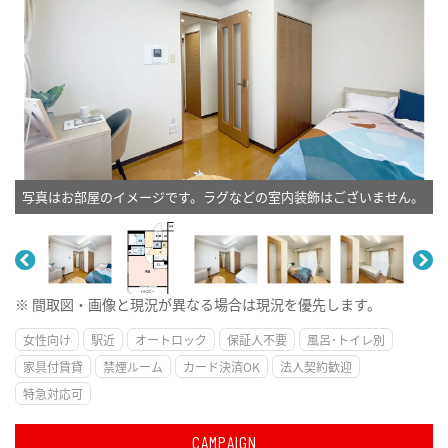
写真はお部屋のイメージです。ラグなどの室内装飾はございません。
※ 間取図・画像と現況が異なる場合は現況を優先します。
女性向け
駅近
オートロック
保証人不要
風呂･トイレ別
家具付賃貸
禁煙ルーム
カード決済OK
法人契約歓迎
特急対応可
CAMPAIGN