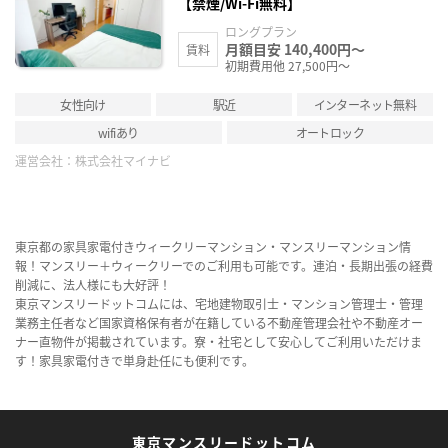
り登
【禁煙/Wi-Fi無料】
録
ロングプラン
月額目安 140,400円～
賃料
初期費用他 27,500円～
女性向け
駅近
インターネット無料
wifiあり
オートロック
運営会社：
株式会社マイナビ
東京都の家具家電付きウィークリーマンション・マンスリーマンション情
報！マンスリー＋ウィークリーでのご利用も可能です。連泊・長期出張の経費
削減に、法人様にも大好評！
東京マンスリードットコムには、宅地建物取引士・マンション管理士・管理
業務主任者など国家資格保有者が在籍している不動産管理会社や不動産オー
ナー直物件が掲載されています。寮・社宅として安心してご利用いただけま
す！家具家電付きで単身赴任にも便利です。
東京マンスリードットコム