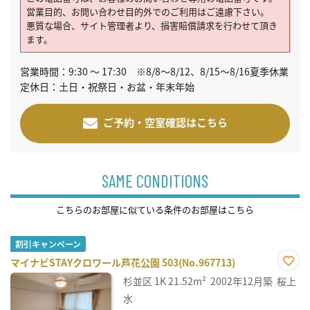
営業目的、お問い合わせ目的外でのご利用はご遠慮下さい。
悪質な場合、サイト管理者より、損害賠償請求を行わせて頂き
ます。
営業時間：9:30 ～ 17:30 ※8/8～8/12、8/15～8/16夏季休業
定休日：土日・祝祭日・お盆・年末年始
ご予約・空室確認はこちら
SAME CONDITIONS
こちらのお部屋に似ている条件のお部屋はこちら
割引キャンペーン
マイナビSTAYクロワール芦花公園 503(No.967713)
お気
杉並区
1K
21.52m²
2002年12月築
桜上
に入
り登
水
録