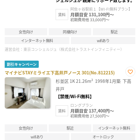
シェルジュが 親身にサポート致します。
阿佐ヶ谷駅前１【WI-FI無料プラン】
月額目安 131,100円～
賃料
初期費用他 33,000円～
女性向け
同棲向け
駅近
インターネット無料
wifiあり
運営会社：
東京コンシェルジュ（株式会社トラストインフィニティー）
割引キャンペーン
マイナビSTAYミライエ下高井戸ノース 301(No.812215)
お気
杉並区
1K
21.26m²
1998年1月築
下高
に入
り登
井戸
録
【禁煙/Wi-Fi無料】
ロングプラン
月額目安 137,400円～
賃料
初期費用他 27,500円～
女性向け
駅近
インターネット無料
wifiあり
オートロック