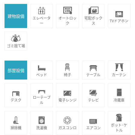
建物設備
エレベータ
オートロッ
宅配ボック
TVドアホン
ー
ク
ス
ゴミ捨て場
部屋設備
ベッド
椅子
テーブル
カーテン
ローテーブ
デスク
電子レンジ
テレビ
冷蔵庫
ル
ポット･ケ
掃除機
洗濯機
ガスコンロ
エアコン
トル