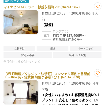
割引キャンペーン
マイナビSTAYミライエ杉並永福町 205(No.937362)
お気
杉並区
1K
20.88m²
2001年8月築
明大
に入
り登
前
録
【禁煙】
ロングプラン
月額目安 137,400円～
賃料
初期費用他 27,500円～
女性向け
駅近
オートロック
保証人不要
風呂･トイレ別
運営会社：
株式会社マイナビ
【Wi-Fi無料／クレジット決済可】コンシェル阿佐ヶ谷駅前
１～JR中央・総武線 阿佐ケ谷駅 1分！ (No.475828)
お気
に入
杉並区
1K
19.04m²
1995年6月築
阿佐
り登
録
ケ谷
＜女性におすすめ＞お客様満足度NO.１
ブランド♪ 安心して住めるようにコン