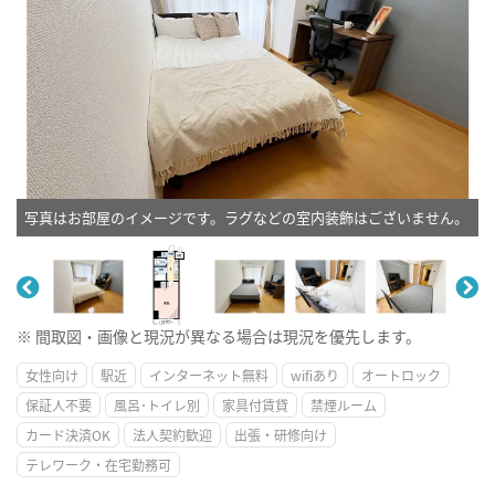
写真はお部屋のイメージです。ラグなどの室内装飾はございません。
※ 間取図・画像と現況が異なる場合は現況を優先します。
女性向け
駅近
インターネット無料
wifiあり
オートロック
保証人不要
風呂･トイレ別
家具付賃貸
禁煙ルーム
カード決済OK
法人契約歓迎
出張・研修向け
テレワーク・在宅勤務可