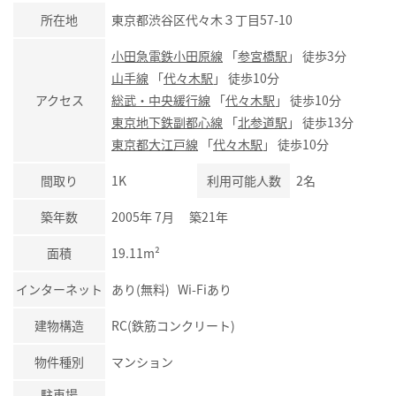
所在地
東京都渋谷区代々木３丁目57-10
小田急電鉄小田原線
「
参宮橋駅
」 徒歩3分
山手線
「
代々木駅
」 徒歩10分
アクセス
総武・中央緩行線
「
代々木駅
」 徒歩10分
東京地下鉄副都心線
「
北参道駅
」 徒歩13分
東京都大江戸線
「
代々木駅
」 徒歩10分
間取り
1K
利用可能人数
2名
築年数
2005年 7月 築21年
面積
19.11m²
インターネット
あり(無料) Wi-Fiあり
建物構造
RC(鉄筋コンクリート)
物件種別
マンション
駐車場