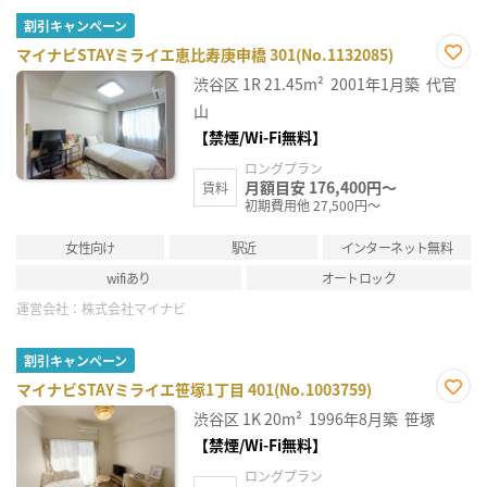
割引キャンペーン
マイナビSTAYミライエ恵比寿庚申橋 301(No.1132085)
お気
渋谷区
1R
21.45m²
2001年1月築
代官
に入
り登
山
録
【禁煙/Wi-Fi無料】
ロングプラン
月額目安 176,400円～
賃料
初期費用他 27,500円～
女性向け
駅近
インターネット無料
wifiあり
オートロック
運営会社：
株式会社マイナビ
割引キャンペーン
マイナビSTAYミライエ笹塚1丁目 401(No.1003759)
お気
渋谷区
1K
20m²
1996年8月築
笹塚
に入
り登
【禁煙/Wi-Fi無料】
録
ロングプラン