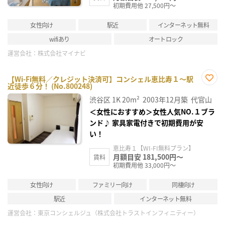
初期費用他 27,500円～
女性向け
駅近
インターネット無料
wifiあり
オートロック
運営会社：
株式会社マイナビ
【Wi-Fi無料／クレジット決済可】コンシェル恵比寿１～駅
近徒歩６分！ (No.800248)
お気
に入
渋谷区
1K
20m²
2003年12月築
代官山
り登
録
＜女性におすすめ＞女性人気NO.１ブラ
ンド♪ 家具家電付きで初期費用が安
い！
恵比寿１【WI-FI無料プラン】
月額目安 181,500円～
賃料
初期費用他 33,000円～
女性向け
ファミリー向け
同棲向け
駅近
インターネット無料
運営会社：
東京コンシェルジュ（株式会社トラストインフィニティー）