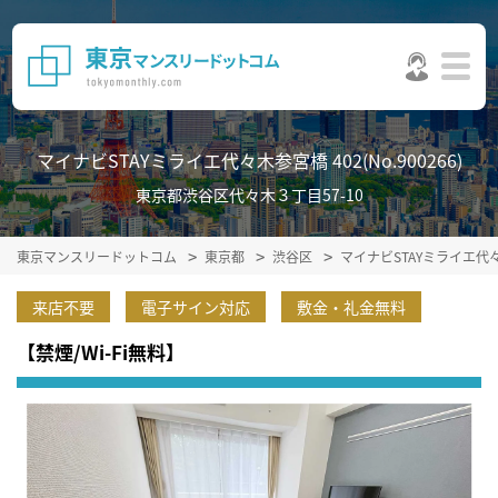
マイナビSTAYミライエ代々木参宮橋 402(No.900266)
東京都渋谷区代々木３丁目57-10
東京マンスリードットコム
東京都
渋谷区
マイナビSTAYミライエ
来店不要
電子サイン対応
敷金・礼金無料
【禁煙/Wi-Fi無料】