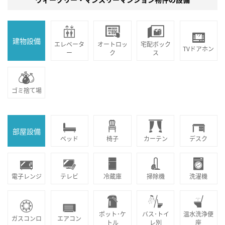
建物設備
エレベータ
オートロッ
宅配ボック
TVドアホン
ー
ク
ス
ゴミ捨て場
部屋設備
ベッド
椅子
カーテン
デスク
電子レンジ
テレビ
冷蔵庫
掃除機
洗濯機
ポット･ケ
バス･トイ
温水洗浄便
ガスコンロ
エアコン
トル
レ別
座