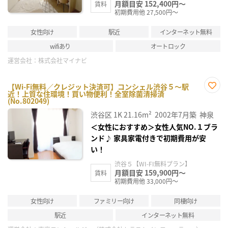
月額目安 152,400円～
賃料
初期費用他 27,500円～
女性向け
駅近
インターネット無料
wifiあり
オートロック
運営会社：
株式会社マイナビ
【Wi-Fi無料／クレジット決済可】コンシェル渋谷５～駅
近！上質な住環境！買い物便利！全室除菌清掃済
お気
(No.802049)
に入
り登
渋谷区
1K
21.16m²
2002年7月築
神泉
録
＜女性におすすめ＞女性人気NO.１ブラ
ンド♪ 家具家電付きで初期費用が安
い！
渋谷５【WI-FI無料プラン】
月額目安 159,900円～
賃料
初期費用他 33,000円～
女性向け
ファミリー向け
同棲向け
駅近
インターネット無料