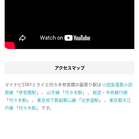
アクセスマップ
マイナビSTAYミライエ代々木参宮橋の最寄り駅は
小田急電鉄小田
原線
「
参宮橋駅
」 、
山手線
「
代々木駅
」 、
総武・中央緩行線
「
代々木駅
」 、
東京地下鉄副都心線
「
北参道駅
」 、
東京都大江
戸線
「
代々木駅
」 です。