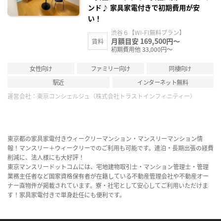
ンド♪ 家具家電付きで初期費用が安
い！
渋谷６【WI-FI無料プラン】
月額目安 169,500円～
賃料
初期費用他 33,000円～
女性向け
ファミリー向け
同棲向け
駅近
インターネット無料
運営会社：
東京コンシェルジュ（株式会社トラストインフィニティー）
東京都の家具家電付きウィークリーマンション・マンスリーマンション情
報！マンスリー＋ウィークリーでのご利用も可能です。連泊・長期出張の経費
削減に、法人様にも大好評！
東京マンスリードットコムには、宅地建物取引士・マンション管理士・管理
業務主任者など国家資格保有者が在籍している不動産管理会社や不動産オー
ナー直物件が掲載されています。寮・社宅として安心してご利用いただけま
す！家具家電付きで単身赴任にも便利です。