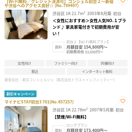
【Wi-Fi無料／クレジット決済可】コンシェル初台２～新宿
や渋谷へのアクセス良好☆ (No.799497)
お気
に入
渋谷区
1K
21.7m²
2003年8月築
初台
り登
録
＜女性におすすめ＞女性人気NO.１ブラ
ンド♪ 家具家電付きで初期費用が安
い！
初台２【WI-FI無料プラン】
月額目安 154,800円～
賃料
初期費用他 33,000円～
女性向け
ファミリー向け
同棲向け
駅近
インターネット無料
運営会社：
東京コンシェルジュ（株式会社トラストインフィニティー）
割引キャンペーン
マイナビSTAY初台3 701(No.457257)
お気
渋谷区
1K
22.78m²
2007年5月築
初台
に入
り登
【禁煙/Wi-Fi無料】
録
ロングプラン
月額目安 173,400円～
賃料