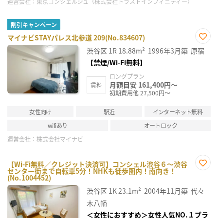
運営会社：
東京コンシェルジュ（株式会社トラストインフィニティー）
割引キャンペーン
マイナビSTAYパレス北参道 209(No.834607)
お気
渋谷区
1R
18.88m²
1996年3月築
原宿
に入
り登
【禁煙/Wi-Fi無料】
録
ロングプラン
月額目安 161,400円～
賃料
初期費用他 27,500円～
女性向け
駅近
インターネット無料
wifiあり
オートロック
運営会社：
株式会社マイナビ
【Wi-Fi無料／クレジット決済可】コンシェル渋谷６～渋谷
センター街まで自転車5分！NHKも徒歩圏内！南向き！
お気
(No.1004452)
に入
り登
渋谷区
1K
23.1m²
2004年11月築
代々
録
木八幡
＜女性におすすめ＞女性人気NO.１ブラ