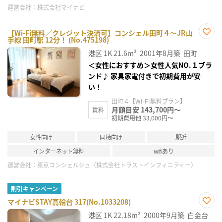
運営会社：
株式会社マイナビ
【Wi-Fi無料／クレジット決済可】コンシェル田町４～JR山
手線 田町駅 12分！ (No.475198)
お気
に入
港区
1K
21.6m²
2001年8月築
田町
り登
録
＜女性におすすめ＞女性人気NO.１ブラ
ンド♪ 家具家電付きで初期費用が安
い！
田町４【WI-FI無料プラン】
月額目安 143,700円～
賃料
初期費用他 33,000円～
女性向け
同棲向け
駅近
インターネット無料
wifiあり
運営会社：
東京コンシェルジュ（株式会社トラストインフィニティー）
割引キャンペーン
マイナビSTAY高輪台 317(No.1033208)
お気
港区
1K
22.18m²
2000年9月築
白金台
に入