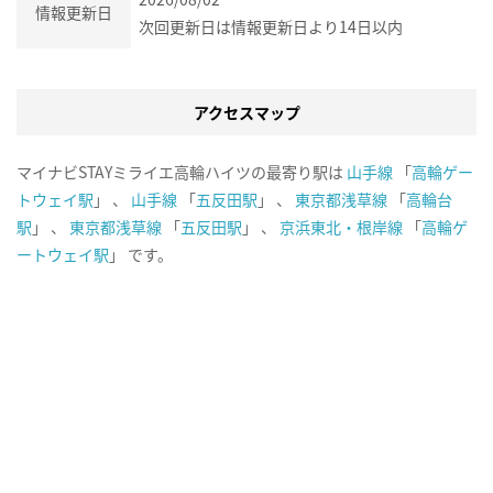
情報更新日
次回更新日は情報更新日より14日以内
アクセスマップ
マイナビSTAYミライエ高輪ハイツの最寄り駅は
山手線
「
高輪ゲー
トウェイ駅
」 、
山手線
「
五反田駅
」 、
東京都浅草線
「
高輪台
駅
」 、
東京都浅草線
「
五反田駅
」 、
京浜東北・根岸線
「
高輪ゲ
ートウェイ駅
」 です。