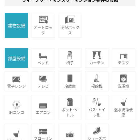
建物設備
オートロッ
宅配ボック
ク
ス
部屋設備
ベッド
椅子
カーテン
デスク
電子レンジ
テレビ
冷蔵庫
掃除機
洗濯機
ポット･ケ
バス･トイ
温水洗浄便
IHコンロ
エアコン
トル
レ別
座
フローリン
シューズボ