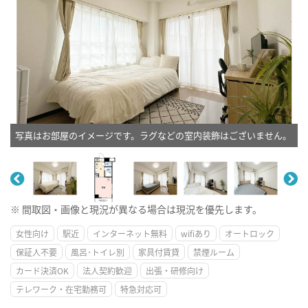
写真はお部屋のイメージです。ラグなどの室内装飾はございません。
※ 間取図・画像と現況が異なる場合は現況を優先します。
女性向け
駅近
インターネット無料
wifiあり
オートロック
保証人不要
風呂･トイレ別
家具付賃貸
禁煙ルーム
カード決済OK
法人契約歓迎
出張・研修向け
テレワーク・在宅勤務可
特急対応可