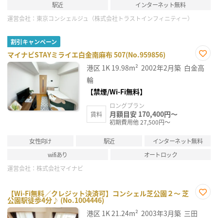
駅近
インターネット無料
運営会社：
東京コンシェルジュ（株式会社トラストインフィニティー）
割引キャンペーン
マイナビSTAYミライエ白金南麻布 507(No.959856)
お気
港区
1K
19.98m²
2002年2月築
白金高
に入
り登
輪
録
【禁煙/Wi-Fi無料】
ロングプラン
月額目安 170,400円～
賃料
初期費用他 27,500円～
女性向け
駅近
インターネット無料
wifiあり
オートロック
運営会社：
株式会社マイナビ
【Wi-Fi無料／クレジット決済可】コンシェル芝公園２～ 芝
公園駅徒歩4分♪ (No.1004446)
お気
に入
港区
1K
21.24m²
2003年3月築
三田
り登