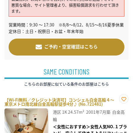
悪質な場合、サイト管理者より、損害賠償請求を行わせて頂き
ます。
営業時間：9:30 ～ 17:30 ※8/8～8/12、8/15～8/16夏季休業
定休日：土日・祝祭日・お盆・年末年始
ご予約・空室確認はこちら
SAME CONDITIONS
こちらのお部屋に似ている条件のお部屋はこちら
【Wi-Fi無料／クレジット決済可】コンシェル白金高輪４～
東京メトロ南北線白金高輪駅徒歩4分♪ (No.721481)
お気
に入
港区
1K
24.57m²
2001年7月築
白金高
り登
録
輪
＜女性におすすめ＞女性人気NO.１ブラ