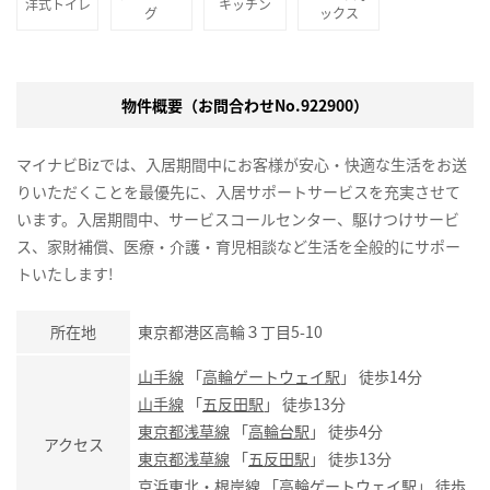
洋式トイレ
キッチン
グ
ックス
物件概要（お問合わせNo.922900）
マイナビBizでは、入居期間中にお客様が安心・快適な生活をお送
りいただくことを最優先に、入居サポートサービスを充実させて
います。入居期間中、サービスコールセンター、駆けつけサービ
ス、家財補償、医療・介護・育児相談など生活を全般的にサポー
トいたします!
所在地
東京都港区高輪３丁目5-10
山手線
「
高輪ゲートウェイ駅
」 徒歩14分
山手線
「
五反田駅
」 徒歩13分
東京都浅草線
「
高輪台駅
」 徒歩4分
アクセス
東京都浅草線
「
五反田駅
」 徒歩13分
京浜東北・根岸線
「
高輪ゲートウェイ駅
」 徒歩