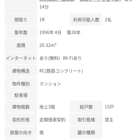
14分
間取り
1R
利用可能人数
2名
築年数
1996年 4月 築30年
面積
20.32m²
インターネット
あり(無料) Wi-Fiあり
建物構造
RC(鉄筋コンクリート)
物件種別
マンション
駐車場
建物階数
地上3階
総戸数
15戸
契約形態
定期借家契約
取引態様
貸主
部屋の向き
南
鍵の種類