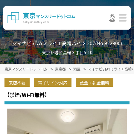
マイナビSTAYミライエ高輪ハイツ 207(No.922900)
東京都港区高輪３丁目5-10
東京マンスリードットコム
東京都
港区
マイナビSTAYミライエ高輪
来店不要
電子サイン対応
敷金・礼金無料
【禁煙/Wi-Fi無料】