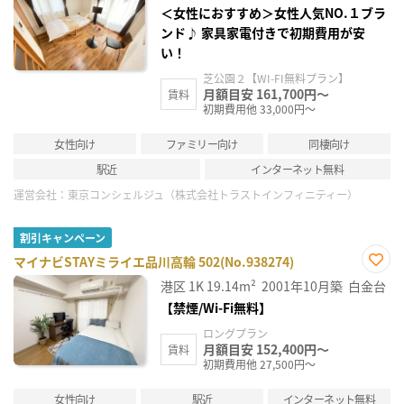
録
＜女性におすすめ＞女性人気NO.１ブラ
ンド♪ 家具家電付きで初期費用が安
い！
芝公園２【WI-FI無料プラン】
月額目安 161,700円～
賃料
初期費用他 33,000円～
女性向け
ファミリー向け
同棲向け
駅近
インターネット無料
運営会社：
東京コンシェルジュ（株式会社トラストインフィニティー）
割引キャンペーン
マイナビSTAYミライエ品川高輪 502(No.938274)
お気
港区
1K
19.14m²
2001年10月築
白金台
に入
り登
【禁煙/Wi-Fi無料】
録
ロングプラン
月額目安 152,400円～
賃料
初期費用他 27,500円～
女性向け
駅近
インターネット無料