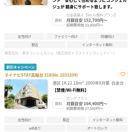
ンド 安心して住めるようにコンシェル
ジュが 親身にサポート致します。
白金高輪４【WI-FI無料プラン】
月額目安 152,700円～
賃料
初期費用他 33,000円～
女性向け
ファミリー向け
同棲向け
駅近
インターネット無料
運営会社：
東京コンシェルジュ（株式会社トラストインフィニティー）
割引キャンペーン
マイナビSTAY高輪台 318(No.1033209)
お気
港区
1K
22.18m²
2000年9月築
白金台
に入
り登
【禁煙/Wi-Fi無料】
録
ロングプラン
月額目安 164,400円～
賃料
初期費用他 27,500円～
女性向け
駅近
インターネット無料
wifiあり
オートロック