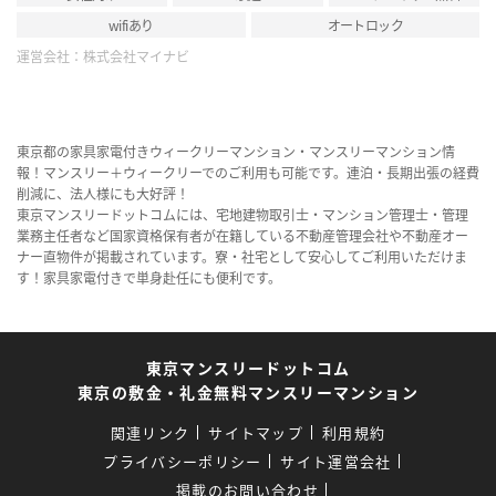
wifiあり
オートロック
運営会社：
株式会社マイナビ
東京都の家具家電付きウィークリーマンション・マンスリーマンション情
報！マンスリー＋ウィークリーでのご利用も可能です。連泊・長期出張の経費
削減に、法人様にも大好評！
東京マンスリードットコムには、宅地建物取引士・マンション管理士・管理
業務主任者など国家資格保有者が在籍している不動産管理会社や不動産オー
ナー直物件が掲載されています。寮・社宅として安心してご利用いただけま
す！家具家電付きで単身赴任にも便利です。
東京マンスリードットコム
東京の敷金・礼金無料マンスリーマンション
関連リンク
サイトマップ
利用規約
プライバシーポリシー
サイト運営会社
掲載のお問い合わせ