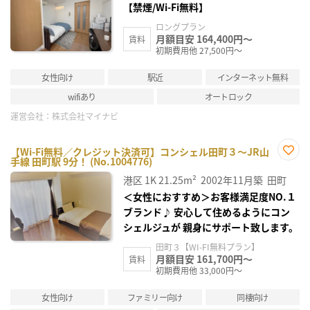
り登
【禁煙/Wi-Fi無料】
録
ロングプラン
月額目安 164,400円～
賃料
初期費用他 27,500円～
女性向け
駅近
インターネット無料
wifiあり
オートロック
運営会社：
株式会社マイナビ
【Wi-Fi無料／クレジット決済可】コンシェル田町３～JR山
手線 田町駅 9分！ (No.1004776)
お気
に入
港区
1K
21.25m²
2002年11月築
田町
り登
録
＜女性におすすめ＞お客様満足度NO.１
ブランド♪ 安心して住めるようにコン
シェルジュが 親身にサポート致します。
田町３【WI-FI無料プラン】
月額目安 161,700円～
賃料
初期費用他 33,000円～
女性向け
ファミリー向け
同棲向け