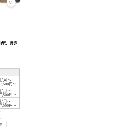
お気
に入
り登
録
山駅」徒歩
²
円/月～
7,500円～
円/月～
7,500円～
円/月～
7,500円～
要