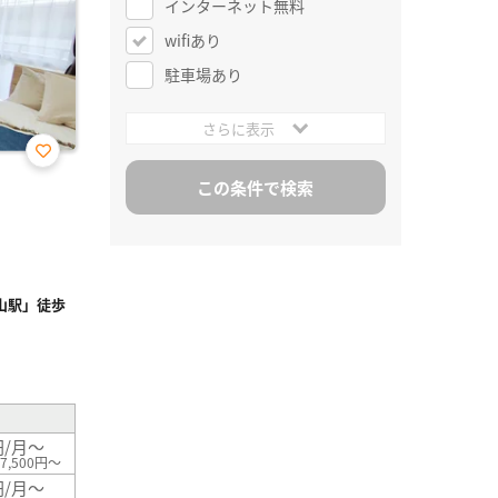
インターネット無料
wifiあり
駐車場あり
さらに表示
お気
に入
り登
録
山駅」徒歩
²
円/月～
7,500円～
円/月～