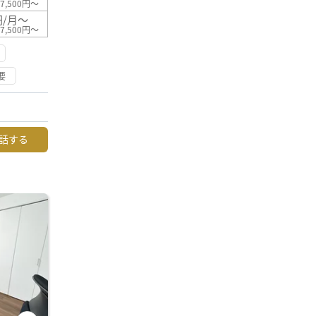
7,500円～
円/月～
7,500円～
要
話する