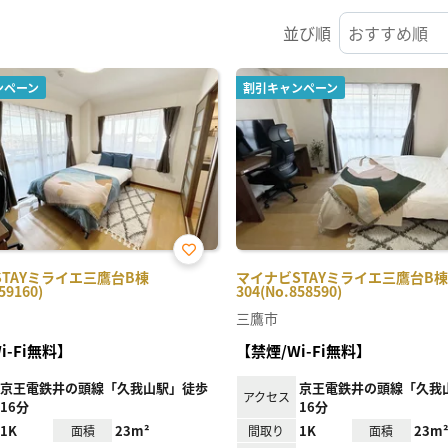
並び順
ンペーン
割引キャンペーン
お気
TAYミライエ三鷹台B棟
マイナビSTAYミライエ三鷹台B棟
に入
59160)
304(No.858590)
り登
録
三鷹市
i-Fi無料】
【禁煙/Wi-Fi無料】
京王電鉄井の頭線「久我山駅」徒歩
京王電鉄井の頭線「久我
アクセス
16分
16分
1K
23m²
1K
23m
面積
間取り
面積