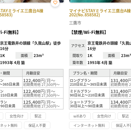
お気
TAYミライエ三鷹台A棟
マイナビSTAYミライエ三鷹台A棟
に入
58583)
202(No.858582)
り登
録
三鷹市
i-Fi無料】
【禁煙/Wi-Fi無料】
京王電鉄井の頭線「久我山駅」徒歩
京王電鉄井の頭線「久我
アクセス
16分
16分
1K
23m²
1K
23m
面積
間取り
面積
1993年 4月 築
1993年 4月 築
築年数
・期間
月額目安
プラン名・期間
月額目安
122,400
円/月～
131,400
ラン
ロングプラン
～365日未満
210日以上～365日未満
初期費用他 27,500円～
初期費用他 2
122,400
円/月～
131,400
ラン
ミドルプラン
210日未満
90日以上～210日未満
初期費用他 27,500円～
初期費用他 2
125,400
円/月～
134,400
プラン
ショートプラン
～90日未満
30日以上～90日未満
初期費用他 27,500円～
初期費用他 2
女性向け
駅近
wifiあり
女性向け
駅近
ーネット無料
保証人不要
インターネット無料
保証人不