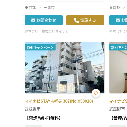
東京都
三鷹市
東京都
お問合わせ
電話する
お
運営会社：
株式会社マイナビ
運営会社：
割引キャンペーン
割引キャ
お気
マイナビSTAY吉祥寺 307(No.950020)
マイナビST
に入
り登
武蔵野市
武蔵野市
録
【禁煙/Wi-Fi無料】
【禁煙/W