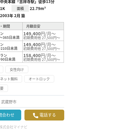
中央本線「吉祥寺駅」徒歩13分
1K
22.79m²
面積
2003年 2月 築
・期間
月額目安
149,400
円/月～
ラン
～365日未満
初期費用他 27,500円～
149,400
円/月～
ラン
210日未満
初期費用他 27,500円～
158,400
円/月～
プラン
～90日未満
初期費用他 27,500円～
女性向け
ーネット無料
オートロック
不要
武蔵野市
問合わせ
電話する
株式会社マイナビ