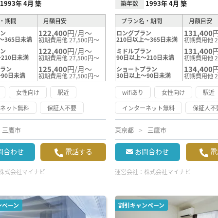
1993年 4月 築
1993年 4月 築
築年数
・期間
月額目安
プラン名・期間
月額目安
122,400
円/月～
131,400
ラン
ロングプラン
～365日未満
210日以上～365日未満
初期費用他 27,500円～
初期費用他 2
122,400
円/月～
131,400
ラン
ミドルプラン
210日未満
90日以上～210日未満
初期費用他 27,500円～
初期費用他 2
125,400
円/月～
134,400
プラン
ショートプラン
～90日未満
30日以上～90日未満
初期費用他 27,500円～
初期費用他 2
女性向け
駅近
wifiあり
女性向け
駅近
ーネット無料
保証人不要
インターネット無料
保証人不
三鷹市
東京都
三鷹市
問合わせ
電話する
お問合わせ
電
株式会社マイナビ
運営会社：
株式会社マイナビ
ンペーン
割引キャンペーン