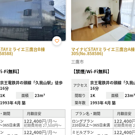
お気
TAYミライエ三鷹台B棟
マイナビSTAYミライエ三鷹台A棟
に入
58588)
305(No.858586)
り登
録
三鷹市
i-Fi無料】
【禁煙/Wi-Fi無料】
京王電鉄井の頭線「久我山駅」徒歩
京王電鉄井の頭線「久我
アクセス
16分
16分
1K
23m²
1K
23m
面積
間取り
面積
1993年 4月 築
1993年 4月 築
築年数
・期間
月額目安
プラン名・期間
月額目安
122,400
円/月～
122,400
ラン
ロングプラン
～365日未満
210日以上～365日未満
初期費用他 27,500円～
初期費用他 2
122,400
円/月～
122,400
ラン
ミドルプラン