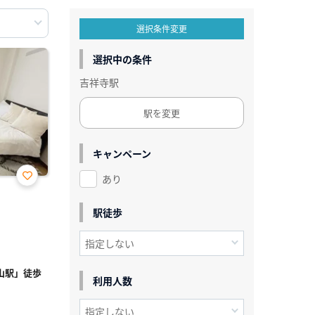
選択条件変更
選択中の条件
吉祥寺駅
駅を変更
キャンペーン
あり
お気
に入
り登
駅徒歩
録
山駅」徒歩
利用人数
²