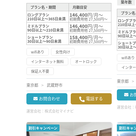
築年数
プラン名・期間
月額目安
プラン名
146,400
円/月～
ロングプラン
210日以上～365日未満
初期費用他 27,500円～
ロングプ
210日以上
146,400
円/月～
ミドルプラン
90日以上～210日未満
初期費用他 27,500円～
ミドルプ
90日以上～
158,400
円/月～
ショートプラン
30日以上～90日未満
初期費用他 27,500円～
ショート
30日以上
wifiあり
女性向け
wifiあり
インターネット無料
オートロック
インタ
保証人不要
東京都
東京都
武蔵野市
お
お問合わせ
電話する
運営会社：
運営会社：
株式会社マイナビ
割引キャンペーン
割引キャ