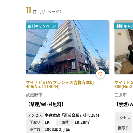
11
件（1/1ページ）
割引キャンペーン
割引キャ
お気
マイナビSTAYプレシャス吉祥寺本町
マイナビS
に入
406(No.1114004)
306(No.8
り登
録
武蔵野市
三鷹市
【禁煙/Wi-Fi無料】
【禁煙/W
中央本線「西荻窪駅」徒歩28分
アクセス
アクセス
1K
19.28m²
間取り
面積
間取り
2003年 2月 築
築年数