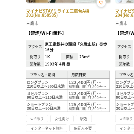
お気
マイナビSTAYミライエ三鷹台A棟
マイナビS
に入
301(No.858585)
204(No.8
り登
録
三鷹市
三鷹市
【禁煙/Wi-Fi無料】
【禁煙/W
京王電鉄井の頭線「久我山駅」徒歩
アクセス
アクセス
16分
1K
23m²
間取り
面積
間取り
1993年 4月 築
築年数
築年数
プラン名・期間
月額目安
プラン名
122,400
円/月～
ロングプラン
ロングプ
210日以上～365日未満
210日以上
初期費用他 27,500円～
122,400
円/月～
ミドルプラン
ミドルプ
90日以上～210日未満
90日以上～
初期費用他 27,500円～
125,400
円/月～
ショートプラン
ショート
30日以上～90日未満
30日以上
初期費用他 27,500円～
wifiあり
女性向け
駅近
wifiあり
インターネット無料
保証人不要
インタ