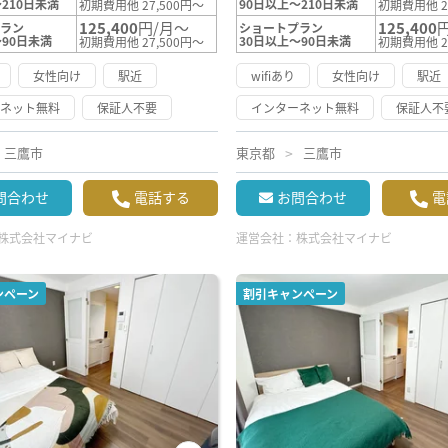
210日未満
90日以上～210日未満
初期費用他 27,500円～
初期費用他 2
125,400
円/月～
125,400
プラン
ショートプラン
～90日未満
30日以上～90日未満
初期費用他 27,500円～
初期費用他 2
女性向け
駅近
wifiあり
女性向け
駅近
ーネット無料
保証人不要
インターネット無料
保証人不
三鷹市
東京都
三鷹市
問合わせ
電話する
お問合わせ
電
株式会社マイナビ
運営会社：
株式会社マイナビ
ンペーン
割引キャンペーン