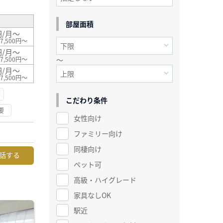
部屋面積
円/月～
7,500円～
円/月～
～
7,500円～
円/月～
7,500円～
こだわり条件
要
女性向け
ファミリー向け
同棲向け
話する
ペット可
高級・ハイグレード
家具なしOK
駅近