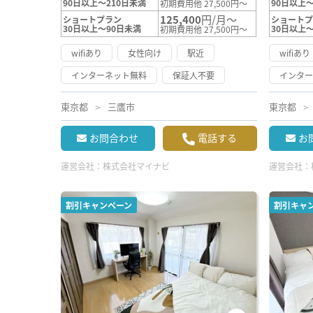
90日以上～210日未満
90日以上～
初期費用他 27,500円～
125,400
円/月～
ショートプラン
ショート
30日以上～90日未満
30日以上
初期費用他 27,500円～
wifiあり
女性向け
駅近
wifiあり
インターネット無料
保証人不要
インタ
東京都
三鷹市
東京都
お問合わせ
電話する
お
運営会社：
株式会社マイナビ
運営会社：
割引キャンペーン
割引キャ