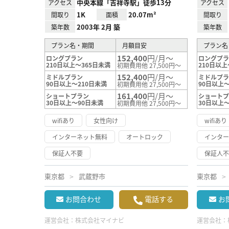
中央本線「吉祥寺駅」徒歩13分
アクセス
アクセス
1K
20.07m²
間取り
面積
間取り
2003年 2月 築
築年数
築年数
プラン名・期間
月額目安
プラン名
152,400
円/月～
ロングプラン
ロングプ
210日以上～365日未満
210日以上
初期費用他 27,500円～
152,400
円/月～
ミドルプラン
ミドルプ
90日以上～210日未満
90日以上～
初期費用他 27,500円～
161,400
円/月～
ショートプラン
ショート
30日以上～90日未満
30日以上
初期費用他 27,500円～
wifiあり
女性向け
wifiあり
インターネット無料
オートロック
インタ
保証人不要
保証人
東京都
武蔵野市
東京都
お問合わせ
電話する
お
運営会社：
株式会社マイナビ
運営会社：