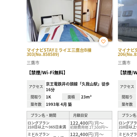
お気
マイナビSTAYミライエ三鷹台B棟
マイナビS
に入
303(No.858589)
206(No.8
り登
録
三鷹市
三鷹市
【禁煙/Wi-Fi無料】
【禁煙/W
京王電鉄井の頭線「久我山駅」徒歩
アクセス
アクセス
16分
1K
23m²
間取り
面積
間取り
1993年 4月 築
築年数
築年数
プラン名・期間
月額目安
プラン名
122,400
円/月～
ロングプラン
ロングプ
210日以上～365日未満
210日以上
初期費用他 27,500円～
122,400
円/月～
ミドルプラン
ミドルプ