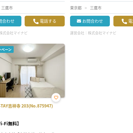
三鷹市
東京都
三鷹市
問合わせ
電話する
お問合わせ
電
株式会社マイナビ
運営会社：
株式会社マイナビ
ンペーン
お気
AY吉祥寺 203(No.875947)
に入
り登
録
i-Fi無料】