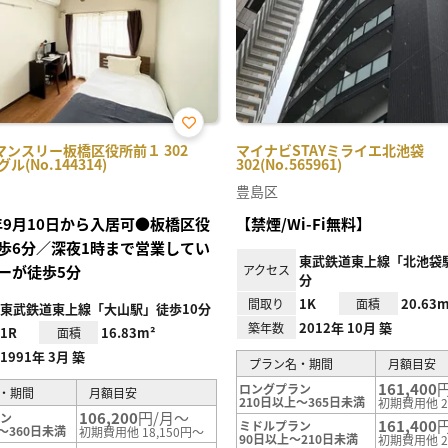
お気
マンスリー板橋区役所前１ 302
マイナビSTAYミライエ北池袋
に入
ル(No.144314)
302(No.565961)
り登
録
豊島区
6年9月10日から入居可●板橋区役
【禁煙/Wi-Fi無料】
歩6分／深夜1時まで営業してい
東武鉄道東上線「北池袋
ーが徒歩5分
アクセス
分
1K
20.63m
間取り
面積
東武鉄道東上線「大山駅」徒歩10分
2012年 10月 築
築年数
1R
16.83m²
面積
1991年 3月 築
プラン名・期間
月額目安
161,400
ロングプラン
・期間
月額目安
210日以上～365日未満
初期費用他 2
106,200
円/月～
ラン
161,400
ミドルプラン
～360日未満
初期費用他 18,150円～
90日以上～210日未満
初期費用他 2