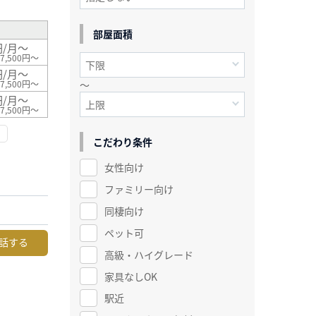
部屋面積
円/月～
7,500円～
円/月～
～
7,500円～
円/月～
7,500円～
こだわり条件
女性向け
ファミリー向け
同棲向け
ペット可
話する
高級・ハイグレード
家具なしOK
駅近