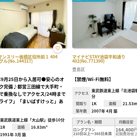
お気
マンスリー板橋区役所前１ 404
マイナビSTAY池袋平和通り
に入
ル(No.144317)
402(No.771390)
り登
録
豊島区
6年9月25日から入居可●安心のオ
【禁煙/Wi-Fi無料】
ク完備♪都営三田線で大手町・
東武鉄道東上線「北池袋駅
で乗換なしでアクセス/24時まで
アクセス
分
ライフ」「まいばすけっと」あ
1K
21.53m
間取り
面積
2007年 4月 築
築年数
東武鉄道東上線「大山駅」徒歩10分
プラン名・期間
月額目安
1R
16.83m²
面積
164,400
ロングプラン
210日以上～365日未満
初期費用他 2
1991年 3月 築