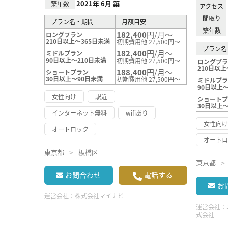
2021年 6月 築
築年数
アクセス
間取り
プラン名・期間
月額目安
築年数
182,400
円/月～
ロングプラン
210日以上～365日未満
初期費用他 27,500円～
プラン名
182,400
円/月～
ミドルプラン
90日以上～210日未満
初期費用他 27,500円～
ロングプ
210日以上
188,400
円/月～
ショートプラン
30日以上～90日未満
初期費用他 27,500円～
ミドルプ
90日以上～
女性向け
駅近
ショート
30日以上
インターネット無料
wifiあり
女性向
オートロック
オート
東京都
板橋区
東京都
お問合わせ
電話する
お
運営会社：
株式会社マイナビ
運営会社：
式会社