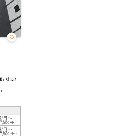
お気
に入
り登
録
駅」徒歩7
²
円/月～
7,500円～
円/月～
7,500円～