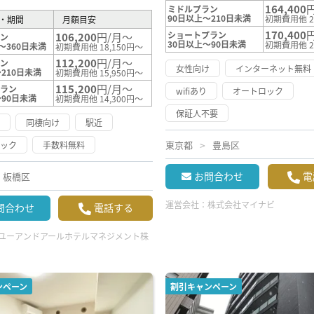
164,400
ミドルプラン
90日以上～210日未満
初期費用他 2
・期間
月額目安
170,400
ショートプラン
106,200
円/月～
ラン
30日以上～90日未満
初期費用他 2
～360日未満
初期費用他 18,150円～
112,200
円/月～
ラン
女性向け
インターネット無料
210日未満
初期費用他 15,950円～
115,200
円/月～
プラン
wifiあり
オートロック
～90日未満
初期費用他 14,300円～
保証人不要
け
同棲向け
駅近
東京都
豊島区
ロック
手数料無料
お問合わせ
電
板橋区
運営会社：
株式会社マイナビ
問合わせ
電話する
ユーアンドアールホテルマネジメント株
ンペーン
割引キャンペーン