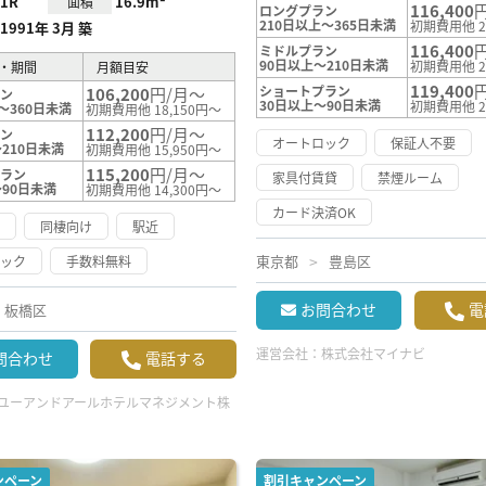
1R
16.9m²
面積
116,400
ロングプラン
210日以上～365日未満
初期費用他 2
1991年 3月 築
116,400
ミドルプラン
90日以上～210日未満
初期費用他 2
・期間
月額目安
119,400
ショートプラン
106,200
円/月～
ラン
30日以上～90日未満
初期費用他 2
～360日未満
初期費用他 18,150円～
112,200
円/月～
ラン
オートロック
保証人不要
210日未満
初期費用他 15,950円～
115,200
円/月～
プラン
家具付賃貸
禁煙ルーム
～90日未満
初期費用他 14,300円～
カード決済OK
け
同棲向け
駅近
東京都
豊島区
ロック
手数料無料
お問合わせ
電
板橋区
運営会社：
株式会社マイナビ
問合わせ
電話する
ユーアンドアールホテルマネジメント株
ンペーン
割引キャンペーン