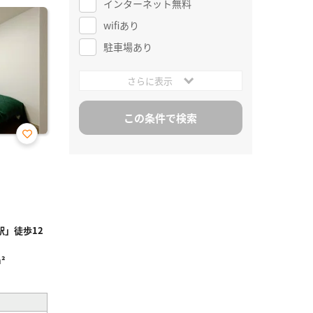
インターネット無料
wifiあり
駐車場あり
さらに表示
お気
に入
り登
録
」徒歩12
²