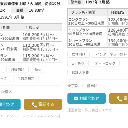
1993年 3月 築
築年数
東武鉄道東上線「大山駅」徒歩10分
1R
16.83m²
面積
プラン名・期間
月額目安
1991年 3月 築
128,400
ロングプラン
210日以上～365日未満
初期費用他 2
・期間
月額目安
128,400
ミドルプラン
90日以上～210日未満
106,200
円/月～
初期費用他 2
ラン
～360日未満
初期費用他 18,150円～
134,400
ショートプラン
30日以上～90日未満
112,200
円/月～
初期費用他 2
ラン
210日未満
初期費用他 15,950円～
女性向け
インターネット無料
115,200
円/月～
プラン
～90日未満
初期費用他 14,300円～
wifiあり
オートロック
け
同棲向け
駅近
保証人不要
ロック
手数料無料
東京都
豊島区
板橋区
お問合わせ
電
問合わせ
電話する
運営会社：
株式会社マイナビ
ユーアンドアールホテルマネジメント株