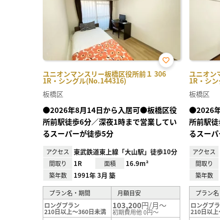
お気
ユニオンマンスリー板橋区役所前１ 306
ユニオン
に入
1R・シングル(No.144316)
1R・シング
り登
録
板橋区
板橋区
●2026年8月14日から入居可●板橋区役
●202
所前駅徒歩6分／深夜1時まで営業してい
所前駅徒
るスーパーが徒歩5分
るスーパ
東武鉄道東上線「大山駅」徒歩10分
アクセス
アクセス
1R
16.9m²
間取り
面積
間取り
1991年 3月 築
築年数
築年数
プラン名・期間
月額目安
プラン名
103,200
円/月～
ロングプラン
ロングプ
210日以上～360日未満
210日以上
初期費用他 0円～