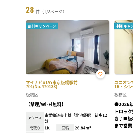
28
件（1/2ページ）
割引キャンペーン
割引キャ
お気
マイナビSTAY東京板橋駅前
ユニオン
に入
701(No.470133)
1R・シング
り登
録
板橋区
板橋区
【禁煙/Wi-Fi無料】
●202
トロック
東武鉄道東上線「北池袋駅」徒歩12
アクセス
き♪■板
分
まで営業
1K
26.84m²
間取り
面積