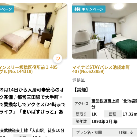
ンペーン
割引キャンペーン
お気
マンスリー板橋区役所前１ 405
マイナビSTAYパレス池袋本町
に入
ル(No.144318)
407(No.623859)
り登
録
豊島区
6年9月14日から入居可●安心のオ
【禁煙】
ク完備♪都営三田線で大手町・
東武鉄道東上線「北池袋駅
で乗換なしでアクセス/24時まで
アクセス
分
ライフ」「まいばすけっと」あ
1K
17.32m
間取り
面積
1993年 3月 築
築年数
東武鉄道東上線「大山駅」徒歩10分
プラン名・期間
月額目安