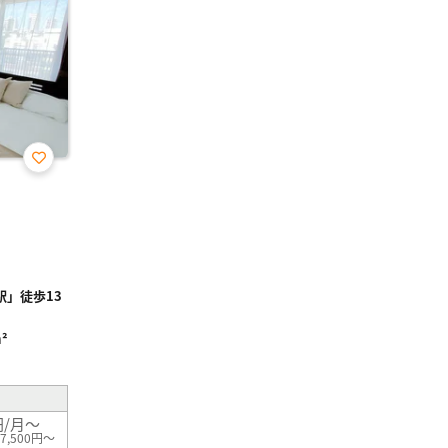
お気
に入
り登
録
」徒歩13
²
円/月～
7,500円～