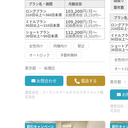
間取り
プラン名・期間
月額目安
築年数
103,200
円/月～
ロングプラン
210日以上～360日未満
初期費用他 18,150円～
プラン名
109,200
円/月～
ミドルプラン
ロングプ
90日以上～210日未満
初期費用他 15,950円～
210日以上
112,200
円/月～
ショートプラン
ミドルプ
30日以上～90日未満
初期費用他 14,300円～
90日以上～
女性向け
同棲向け
駅近
ショート
30日以上
オートロック
手数料無料
女性向
東京都
板橋区
オート
お問合わせ
電話する
東京都
運営会社：
ユーアンドアールホテルマネジメント株
お
式会社
運営会社：
式会社
割引キャンペーン
割引キャ