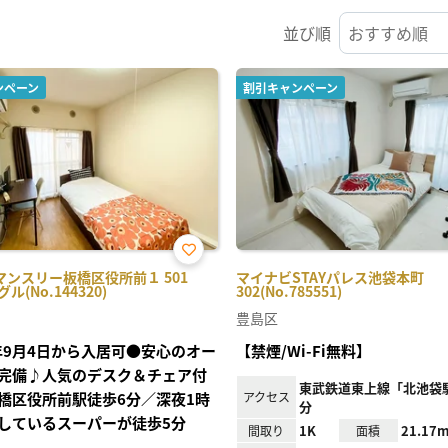
並び順
ンペーン
割引キャンペーン
お気
マンスリー板橋区役所前１ 501
マイナビSTAYパレス池袋本町
に入
ル(No.144320)
302(No.785551)
り登
録
豊島区
6年9月4日から入居可●安心のオー
【禁煙/Wi-Fi無料】
完備♪人気のデスク＆チェア付
東武鉄道東上線「北池袋駅
橋区役所前駅徒歩6分／深夜1時
アクセス
分
しているスーパーが徒歩5分
1K
21.17m
間取り
面積