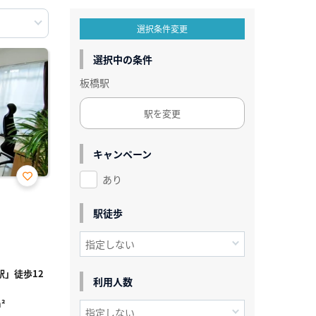
選択条件変更
選択中の条件
板橋駅
駅を変更
キャンペーン
あり
お気
に入
り登
駅徒歩
録
」徒歩12
利用人数
²