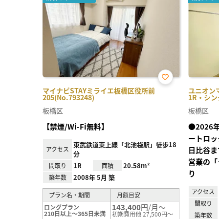
お気
マイナビSTAYミライエ板橋区役所前
ユニオン
に入
205(No.793248)
1R・シング
り登
録
板橋区
板橋区
【禁煙/Wi-Fi無料】
●202
ートロッ
東武鉄道東上線「北池袋駅」徒歩18
アクセス
日比谷ま
分
営業の「
1R
20.58m²
間取り
面積
り
2008年 5月 築
築年数
アクセス
プラン名・期間
月額目安
間取り
143,400
円/月～
ロングプラン
210日以上～365日未満
初期費用他 27,500円～
築年数