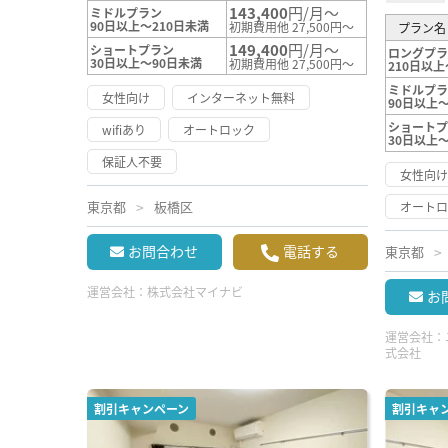
143,400
円/月～
ミドルプラン
90日以上～210日未満
初期費用他 27,500円～
プラン名
149,400
円/月～
ショートプラン
ロングプ
30日以上～90日未満
初期費用他 27,500円～
210日以上
ミドルプ
女性向け
インターネット無料
90日以上～
ショート
wifiあり
オートロック
30日以上
保証人不要
女性向
東京都
板橋区
オート
お問合わせ
電話する
東京都
運営会社：
株式会社マイナビ
お
運営会社：
式会社
割引キャンペーン
割引キャ