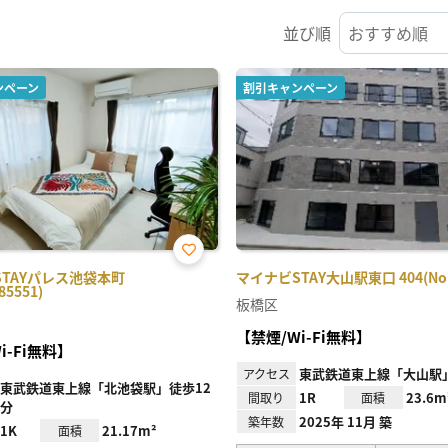
並び順
ンペーン
割引キャンペーン
お気
STAYパレス池袋本町
マイナビSTAY大山駅東口 404(No.1
に入
85551)
り登
板橋区
録
【禁煙/Wi-Fi無料】
i-Fi無料】
東武鉄道東上線「大山駅
アクセス
東武鉄道東上線「北池袋駅」徒歩12
1R
23.6m
間取り
面積
分
2025年 11月 築
築年数
1K
21.17m²
面積