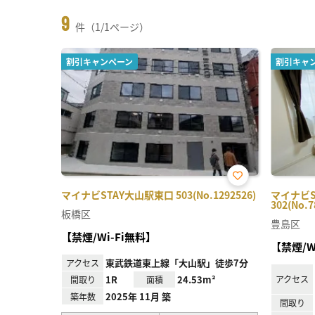
9
件（1/1ページ）
割引キャンペーン
割引キャ
お気
マイナビSTAY大山駅東口 503(No.1292526)
マイナビ
に入
302(No.7
り登
板橋区
録
豊島区
【禁煙/Wi-Fi無料】
【禁煙/W
東武鉄道東上線「大山駅」徒歩7分
アクセス
1R
24.53m²
アクセス
間取り
面積
2025年 11月 築
築年数
間取り