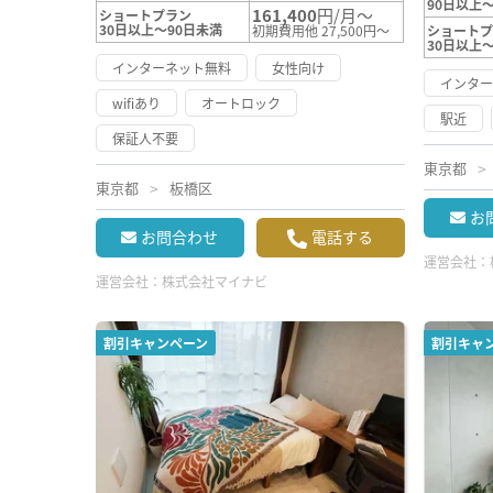
90日以上～
161,400
円/月～
ショートプラン
30日以上～90日未満
初期費用他 27,500円～
ショート
30日以上
インターネット無料
女性向け
インタ
wifiあり
オートロック
駅近
保証人不要
東京都
東京都
板橋区
お
お問合わせ
電話する
運営会社：
運営会社：
株式会社マイナビ
割引キャンペーン
割引キャ