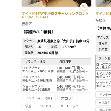
お気
マイナビSTAY中板橋ステーションフロント
マイナビST
に入
403(No.950341)
り登
板橋区
録
板橋区
【禁煙/W
【禁煙/Wi-Fi無料】
アクセス
東武鉄道東上線「大山駅」徒歩14分
アクセス
間取り
1R
17.72m²
間取り
面積
築年数
2024年 6月 築
築年数
プラン名
プラン名・期間
月額目安
ロングプ
140,400
円/月～
210日以上
ロングプラン
210日以上～365日未満
初期費用他 27,500円～
ミドルプ
140,400
円/月～
90日以上～
ミドルプラン
90日以上～210日未満
初期費用他 27,500円～
ショート
146,400
円/月～
30日以上
ショートプラン
30日以上～90日未満
初期費用他 27,500円～
インタ
インターネット無料
女性向け
wifiあり
駅近
wifiあり
オートロック
保証人