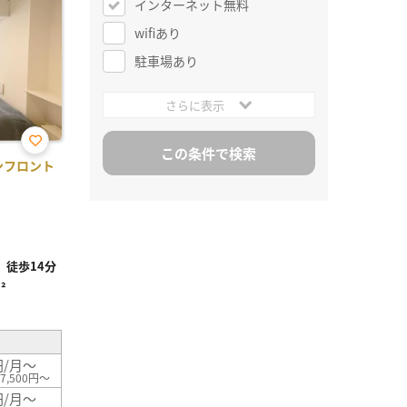
インターネット無料
wifiあり
駐車場あり
さらに表示
お気
ンフロント
に入
り登
録
徒歩14分
²
円/月～
7,500円～
円/月～