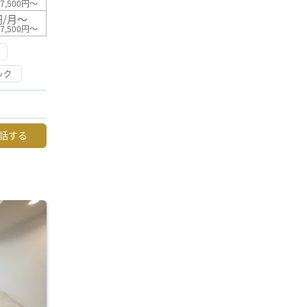
7,500円～
円/月～
7,500円～
ック
話する