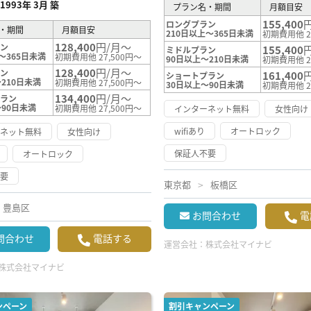
1993年 3月 築
プラン名・期間
月額目安
155,400
ロングプラン
・期間
月額目安
210日以上～365日未満
初期費用他 2
128,400
円/月～
ラン
155,400
ミドルプラン
～365日未満
初期費用他 27,500円～
90日以上～210日未満
初期費用他 2
128,400
円/月～
ラン
161,400
ショートプラン
210日未満
初期費用他 27,500円～
30日以上～90日未満
初期費用他 2
134,400
円/月～
プラン
～90日未満
初期費用他 27,500円～
インターネット無料
女性向け
wifiあり
オートロック
ーネット無料
女性向け
保証人不要
オートロック
不要
東京都
板橋区
豊島区
お問合わせ
電
問合わせ
電話する
運営会社：
株式会社マイナビ
株式会社マイナビ
ンペーン
割引キャンペーン