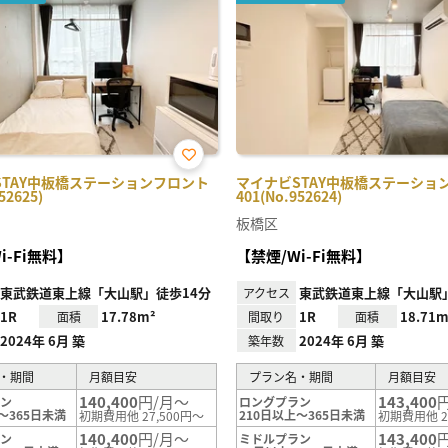
お気
STAY中板橋ステーションフロント
マイナビSTAY中板橋ステーショ
に入
52625)
401(No.952624)
り登
録
板橋区
i-Fi無料】
【禁煙/Wi-Fi無料】
東武鉄道東上線「大山駅」徒歩14分
東武鉄道東上線「大山駅」
アクセス
1R
17.78m²
1R
18.71m
面積
間取り
面積
2024年 6月 築
2024年 6月 築
築年数
・期間
月額目安
プラン名・期間
月額目安
140,400
円/月～
143,400
ラン
ロングプラン
～365日未満
210日以上～365日未満
初期費用他 27,500円～
初期費用他 2
140,400
円/月～
143,400
ラン
ミドルプラン