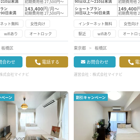
210日未満
90日以上～210日未満
初期費用他 27,500円～
初期費用他 2
143,400
円/月～
149,400
プラン
ショートプラン
～90日未満
30日以上～90日未満
初期費用他 27,500円～
初期費用他 2
ーネット無料
女性向け
インターネット無料
女性向け
wifiあり
オートロック
駅近
wifiあり
オートロ
板橋区
東京都
板橋区
問合わせ
電話する
お問合わせ
電
株式会社マイナビ
運営会社：
株式会社マイナビ
ンペーン
割引キャンペーン