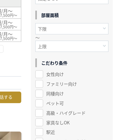
円/月～
部屋面積
7,500円～
円/月～
7,500円～
円/月～
～
7,500円～
こだわり条件
女性向け
ファミリー向け
同棲向け
話する
ペット可
高級・ハイグレード
家具なしOK
駅近