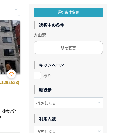
選択条件変更
選択中の条件
大山駅
駅を変更
キャンペーン
あり
お気
292528)
に入
り登
駅徒歩
録
」徒歩7分
²
利用人数