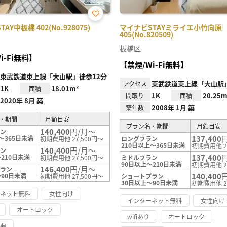
お気
AY中板橋 402(No.928075)
マイナビSTAYミライエ小竹向原
に入
405(No.820509)
り登
録
板橋区
i-Fi無料】
【禁煙/Wi-Fi無料】
東武鉄道東上線「大山駅」徒歩12分
東武鉄道東上線「大山駅」
アクセス
1K
18.01m²
面積
1K
20.25m
間取り
面積
2020年 8月 築
2008年 1月 築
築年数
・期間
月額目安
プラン名・期間
月額目安
140,400
円/月～
ラン
137,400
～365日未満
初期費用他 27,500円～
ロングプラン
210日以上～365日未満
初期費用他 2
140,400
円/月～
ラン
137,400
210日未満
初期費用他 27,500円～
ミドルプラン
90日以上～210日未満
初期費用他 2
146,400
円/月～
プラン
140,400
～90日未満
初期費用他 27,500円～
ショートプラン
30日以上～90日未満
初期費用他 2
ーネット無料
女性向け
インターネット無料
女性向け
オートロック
wifiあり
オートロック
不要