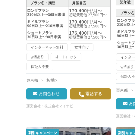
築年数
プラン名・期間
月額目安
170,400
円/月～
ロングプラン
プラン名
210日以上～365日未満
初期費用他 27,500円～
ロングプ
170,400
円/月～
ミドルプラン
210日以上
90日以上～210日未満
初期費用他 27,500円～
ミドルプ
176,400
円/月～
ショートプラン
90日以上～
30日以上～90日未満
初期費用他 27,500円～
ショート
30日以上
インターネット無料
女性向け
wifiあり
オートロック
インタ
保証人不要
wifiあり
保証人
東京都
板橋区
東京都
お問合わせ
電話する
お
運営会社：
株式会社マイナビ
運営会社：
割引キャンペーン
割引キャ