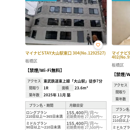
お気
マイナビSTAY大山駅東口 304(No.1292527)
マイナビ
に入
402(No.9
り登
板橋区
録
板橋区
【禁煙/Wi-Fi無料】
【禁煙/W
東武鉄道東上線「大山駅」徒歩7分
アクセス
アクセス
1R
23.6m²
間取り
面積
間取り
2025年 11月 築
築年数
築年数
プラン名・期間
月額目安
プラン名
155,400
円/月～
ロングプラン
210日以上～365日未満
初期費用他 27,500円～
ロングプ
210日以上
155,400
円/月～
ミドルプラン
90日以上～210日未満
初期費用他 27,500円～
ミドルプ