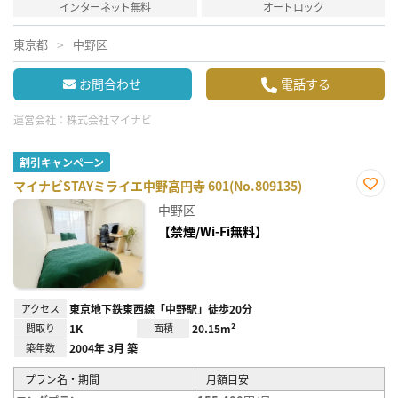
インターネット無料
オートロック
東京都
中野区
お問合わせ
電話する
運営会社：
株式会社マイナビ
割引キャンペーン
マイナビSTAYミライエ中野高円寺 601(No.809135)
お気
中野区
に入
り登
【禁煙/Wi-Fi無料】
録
アクセス
東京地下鉄東西線「中野駅」徒歩20分
間取り
1K
面積
20.15m²
築年数
2004年 3月 築
プラン名・期間
月額目安