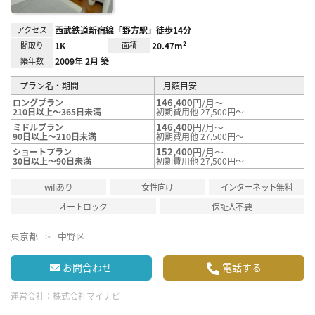
アクセス
西武鉄道新宿線「野方駅」徒歩14分
間取り
1K
面積
20.47m²
築年数
2009年 2月 築
プラン名・期間
月額目安
146,400
円/月～
ロングプラン
210日以上～365日未満
初期費用他 27,500円～
146,400
円/月～
ミドルプラン
90日以上～210日未満
初期費用他 27,500円～
152,400
円/月～
ショートプラン
30日以上～90日未満
初期費用他 27,500円～
wifiあり
女性向け
インターネット無料
オートロック
保証人不要
東京都
中野区
お問合わせ
電話する
運営会社：
株式会社マイナビ