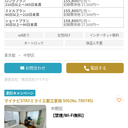
155,400
円/月～
ロングプラン
210日以上～365日未満
初期費用他 27,500円～
155,400
円/月～
ミドルプラン
90日以上～210日未満
初期費用他 27,500円～
158,400
円/月～
ショートプラン
30日以上～90日未満
初期費用他 27,500円～
wifiあり
女性向け
インターネット無料
オートロック
保証人不要
東京都
中野区
お問合わせ
電話する
運営会社：
株式会社マイナビ
割引キャンペーン
マイナビSTAYミライエ都立家政 505(No.789745)
お気
中野区
に入
り登
【禁煙/Wi-Fi無料】
録