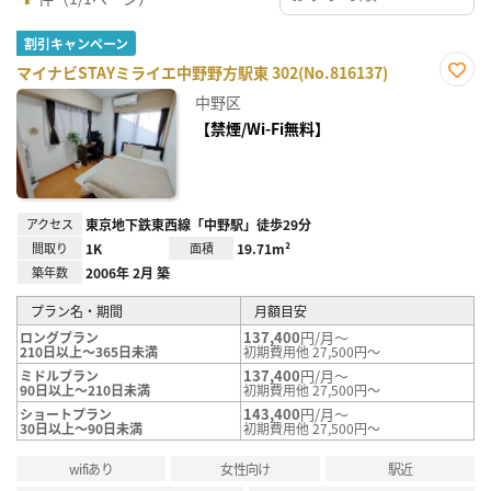
割引キャンペーン
マイナビSTAYミライエ中野野方駅東 302(No.816137)
お気
中野区
に入
り登
【禁煙/Wi-Fi無料】
録
アクセス
東京地下鉄東西線「中野駅」徒歩29分
間取り
1K
面積
19.71m²
築年数
2006年 2月 築
プラン名・期間
月額目安
137,400
円/月～
ロングプラン
210日以上～365日未満
初期費用他 27,500円～
137,400
円/月～
ミドルプラン
90日以上～210日未満
初期費用他 27,500円～
143,400
円/月～
ショートプラン
30日以上～90日未満
初期費用他 27,500円～
wifiあり
女性向け
駅近