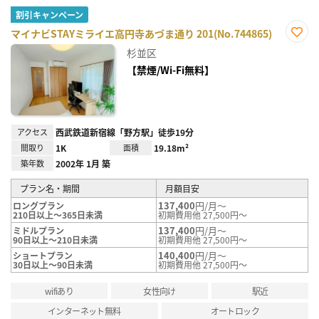
割引キャンペーン
マイナビSTAYミライエ高円寺あづま通り 201(No.744865)
お気
杉並区
に入
り登
【禁煙/Wi-Fi無料】
録
アクセス
西武鉄道新宿線「野方駅」徒歩19分
間取り
1K
面積
19.18m²
築年数
2002年 1月 築
プラン名・期間
月額目安
137,400
円/月～
ロングプラン
210日以上～365日未満
初期費用他 27,500円～
137,400
円/月～
ミドルプラン
90日以上～210日未満
初期費用他 27,500円～
140,400
円/月～
ショートプラン
30日以上～90日未満
初期費用他 27,500円～
wifiあり
女性向け
駅近
インターネット無料
オートロック