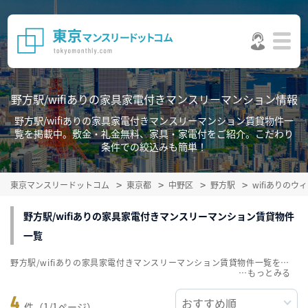
野方駅/wifiありの家具家電付きマンスリーマンション情報
野方駅/wifiありの家具家電付きマンスリーマンション賃貸物件一
覧を掲載中。敷金・礼金無料、家具・家電付をご紹介。こだわり
条件での絞込みも簡単！
東京マンスリードットコム
東京都
中野区
野方駅
wifiありの
野方駅/wifiありの家具家電付きマンスリーマンション賃貸物件
一覧
野方駅/wifiありの家具家電付きマンスリーマンション賃貸物件一覧を掲載中。敷金・礼金無料、家具・家電付をご紹介。こだわり条件での絞込みも簡単！
…
4
件（1/1ページ）