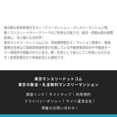
東京都の家具家電付きウィークリーマンション・マンスリーマンション情
報！マンスリー＋ウィークリーでのご利用も可能です。連泊・長期出張の経費
削減に、法人様にも大好評！
東京マンスリードットコムには、宅地建物取引士・マンション管理士・管理
業務主任者など国家資格保有者が在籍している不動産管理会社や不動産オー
ナー直物件が掲載されています。寮・社宅として安心してご利用いただけま
す！家具家電付きで単身赴任にも便利です。
東京マンスリードットコム
東京の敷金・礼金無料マンスリーマンション
関連リンク
サイトマップ
利用規約
プライバシーポリシー
サイト運営会社
掲載のお問い合わせ