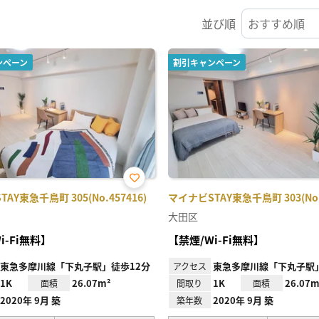
並び順
ンペーン
割引キャンペーン
お気
AY東急千鳥町 305(No.457416)
マイナビSTAY東急千鳥町 303(No.4
に入
り登
大田区
録
i-Fi無料】
【禁煙/Wi-Fi無料】
東急多摩川線「下丸子駅」徒歩12分
東急多摩川線「下丸子駅」
アクセス
1K
26.07m²
1K
26.07m
面積
間取り
面積
2020年 9月 築
2020年 9月 築
築年数