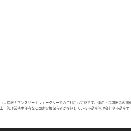
ョン情報！マンスリー＋ウィークリーでのご利用も可能です。連泊・長期出張の経
士・管理業務主任者など国家資格保有者が在籍している不動産管理会社や不動産オ