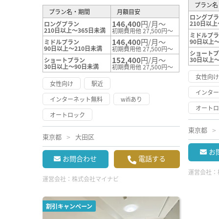
プラン名
プラン名・期間
月額目安
ロングプ
146,400
円/月～
210日以上
ロングプラン
210日以上～365日未満
初期費用他 27,500円～
ミドルプ
146,400
円/月～
90日以上～
ミドルプラン
90日以上～210日未満
初期費用他 27,500円～
ショート
152,400
円/月～
30日以上
ショートプラン
30日以上～90日未満
初期費用他 27,500円～
女性向
女性向け
駅近
インタ
インターネット無料
wifiあり
オート
オートロック
東京都
東京都
大田区
お
お問合わせ
電話する
運営会社：
運営会社：
株式会社マイナビ
割引キャンペーン