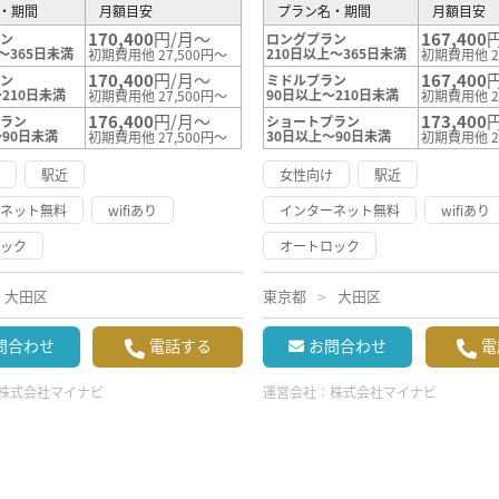
・期間
月額目安
プラン名・期間
月額目安
170,400
円/月～
167,400
ラン
ロングプラン
～365日未満
210日以上～365日未満
初期費用他 27,500円～
初期費用他 2
170,400
円/月～
167,400
ラン
ミドルプラン
210日未満
90日以上～210日未満
初期費用他 27,500円～
初期費用他 2
176,400
円/月～
173,400
プラン
ショートプラン
～90日未満
30日以上～90日未満
初期費用他 27,500円～
初期費用他 2
け
駅近
女性向け
駅近
ーネット無料
wifiあり
インターネット無料
wifiあり
ロック
オートロック
大田区
東京都
大田区
問合わせ
電話する
お問合わせ
電
株式会社マイナビ
運営会社：
株式会社マイナビ