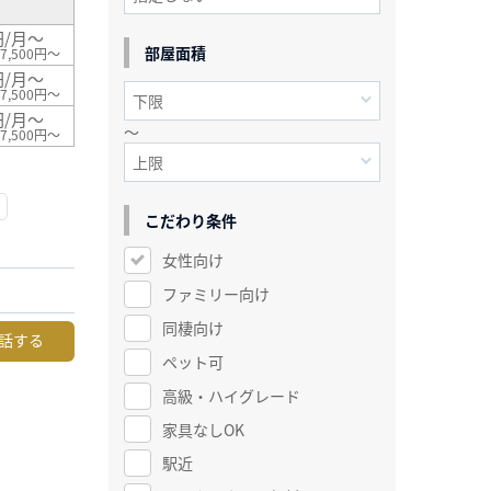
円/月～
部屋面積
7,500円～
円/月～
7,500円～
円/月～
～
7,500円～
こだわり条件
女性向け
ファミリー向け
同棲向け
話する
ペット可
高級・ハイグレード
家具なしOK
駅近