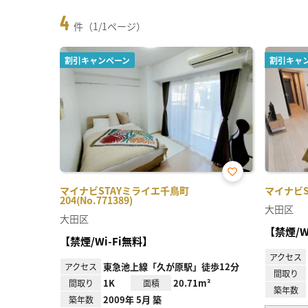
4
件（1/1ページ）
割引キャンペーン
割引キャ
お気
マイナビSTAYミライエ千鳥町
マイナビST
に入
204(No.771389)
り登
大田区
録
大田区
【禁煙/W
【禁煙/Wi-Fi無料】
アクセス
東急池上線「久が原駅」徒歩12分
アクセス
間取り
1K
20.71m²
間取り
面積
築年数
2009年 5月 築
築年数