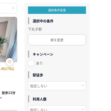
選択条件変更
選択中の条件
下丸子駅
駅を変更
キャンペーン
あり
お気
61792)
に入
り登
駅徒歩
録
徒歩12分
²
利用人数