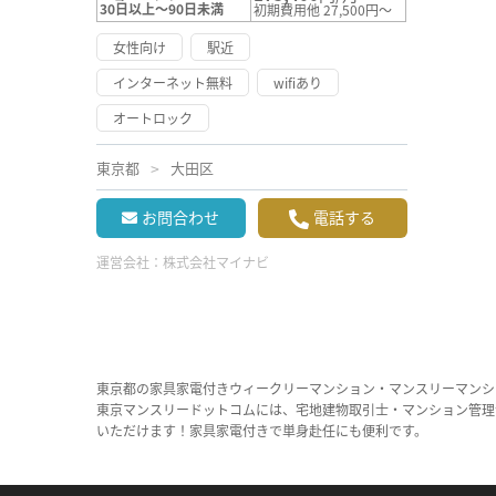
30日以上～90日未満
初期費用他 27,500円～
女性向け
駅近
インターネット無料
wifiあり
オートロック
東京都
大田区
お問合わせ
電話する
運営会社：
株式会社マイナビ
東京都の家具家電付きウィークリーマンション・マンスリーマンシ
東京マンスリードットコムには、宅地建物取引士・マンション管理
いただけます！家具家電付きで単身赴任にも便利です。