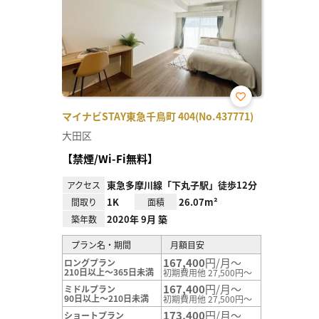
お気
マイナビSTAY東急千鳥町 404(No.437771)
に入
り登
大田区
録
【禁煙/Wi-Fi無料】
東急多摩川線「下丸子駅」徒歩12分
アクセス
1K
26.07m²
間取り
面積
2020年 9月 築
築年数
プラン名・期間
月額目安
167,400
円/月～
ロングプラン
210日以上～365日未満
初期費用他 27,500円～
167,400
円/月～
ミドルプラン
90日以上～210日未満
初期費用他 27,500円～
173,400
円/月～
ショートプラン