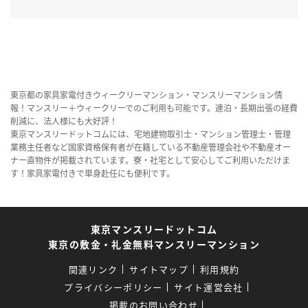
東京都の家具家電付きウィークリーマンション・マンスリーマンション情
報！マンスリー＋ウィークリーでのご利用も可能です。連泊・長期出張の経費
削減に、法人様にも大好評！
東京マンスリードットコムには、宅地建物取引士・マンション管理士・管理
業務主任者など国家資格保有者が在籍している不動産管理会社や不動産オー
ナー直物件が掲載されています。寮・社宅として安心してご利用いただけま
す！家具家電付きで単身赴任にも便利です。
東京マンスリードットコム
東京の敷金・礼金無料マンスリーマンション
関連リンク
サイトマップ
利用規約
プライバシーポリシー
サイト運営会社
掲載のお問い合わせ