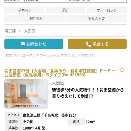
学生向け
駅近
オートロック
手数料無料
保証人不要
東京都
大田区
お問合わせ
電話する
運営会社：
ユーアンドアールホテルマネジメント株式会社
羽田空港27分【大浴場／食事あり／長期滞在歓迎】ドーミー
武蔵新田（男性専用） Bタイプ(No.481564)
お気
に入
大田区
り登
録
駅徒歩5分の人気物件！！羽田空港から
乗り換えなしで到着◎
アクセス
東急池上線「千鳥町駅」徒歩12分
間取り
その他
面積
12m²
築年数
1988年 4月 築