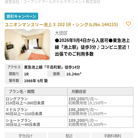
運営会社：
ユーアンドアールホテルマネジメント株式会社
割引キャンペーン
ユニオンマンスリー池上３ 202 1R・シングル(No.144215)
お気
大田区
に入
り登
●2026年9月4日から入居可●東急池上
録
線「池上駅」徒歩3分♪コンビニ至近！
出張でのご利用多数
アクセス
東急池上線「千鳥町駅」徒歩14分
間取り
1R
面積
16.24m²
築年数
1988年 9月 築
プラン名・期間
月額目安
100,200
円/月～
ロングプラン
210日以上～360日未満
初期費用他 18,150円～
106,200
円/月～
ミドルプラン
90日以上～210日未満
初期費用他 15,950円～
109,200
円/月～
ショートプラン
30日以上～90日未満
初期費用他 14,300円～
学生向け
駅近
手数料無料