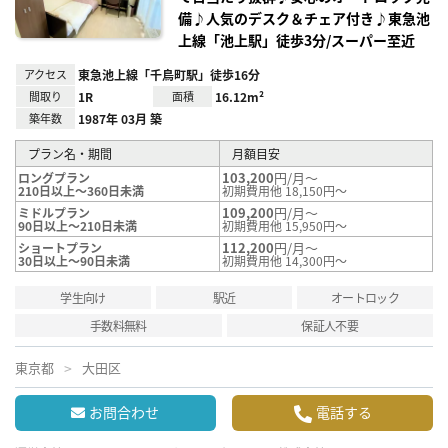
備♪人気のデスク＆チェア付き♪東急池
上線「池上駅」徒歩3分/スーパー至近
アクセス
東急池上線「千鳥町駅」徒歩16分
間取り
1R
面積
16.12m²
築年数
1987年 03月 築
プラン名・期間
月額目安
103,200
円/月～
ロングプラン
210日以上～360日未満
初期費用他 18,150円～
109,200
円/月～
ミドルプラン
90日以上～210日未満
初期費用他 15,950円～
112,200
円/月～
ショートプラン
30日以上～90日未満
初期費用他 14,300円～
学生向け
駅近
オートロック
手数料無料
保証人不要
東京都
大田区
お問合わせ
電話する