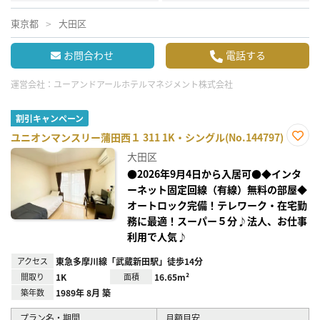
東京都
大田区
お問合わせ
電話する
運営会社：
ユーアンドアールホテルマネジメント株式会社
割引キャンペーン
ユニオンマンスリー蒲田西１ 311 1K・シングル(No.144797)
お気
大田区
に入
り登
●2026年9月4日から入居可●◆インタ
録
ーネット固定回線（有線）無料の部屋◆
オートロック完備！テレワーク・在宅勤
務に最適！スーパー５分♪法人、お仕事
利用で人気♪
アクセス
東急多摩川線「武蔵新田駅」徒歩14分
間取り
1K
面積
16.65m²
築年数
1989年 8月 築
プラン名・期間
月額目安