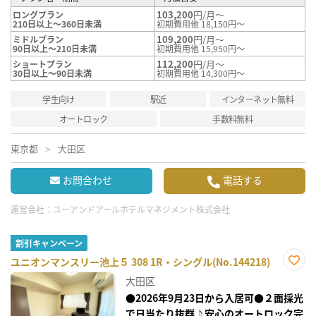
103,200
円/月～
ロングプラン
210日以上～360日未満
初期費用他 18,150円～
109,200
円/月～
ミドルプラン
90日以上～210日未満
初期費用他 15,950円～
112,200
円/月～
ショートプラン
30日以上～90日未満
初期費用他 14,300円～
学生向け
駅近
インターネット無料
オートロック
手数料無料
東京都
大田区
お問合わせ
電話する
運営会社：
ユーアンドアールホテルマネジメント株式会社
割引キャンペーン
ユニオンマンスリー池上５ 308 1R・シングル(No.144218)
お気
大田区
に入
り登
●2026年9月23日から入居可●２面採光
録
で日当たり抜群♪安心のオートロック完