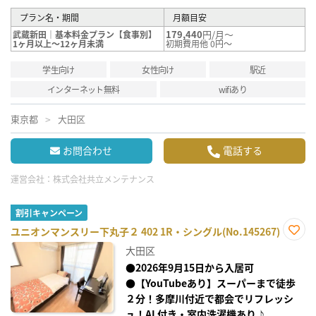
プラン名・期間
月額目安
179,440
円/月～
武蔵新田｜基本料金プラン【食事別】
1ヶ月以上～12ヶ月未満
初期費用他 0円～
学生向け
女性向け
駅近
インターネット無料
wifiあり
東京都
大田区
お問合わせ
電話する
運営会社：
株式会社共立メンテナンス
割引キャンペーン
ユニオンマンスリー下丸子２ 402 1R・シングル(No.145267)
お気
大田区
に入
り登
●2026年9月15日から入居可
録
●【YouTubeあり】スーパーまで徒歩
２分！多摩川付近で都会でリフレッシ
ュ！AL付き・室内洗濯機あり♪