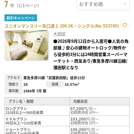
7
件（1/1ページ）
割引キャンペーン
ユニオンマンスリー矢口渡１ 206 1K・シングル(No.553745)
お気
大田区
に入
り登
●2026年9月12日から入居可●人気の角
録
部屋♪安心の建物オートロック/物件か
ら徒歩約3分には24時間営業スーパーマ
ーケット・西友あり/東急多摩川線沿線/
蒲田駅となり
アクセス
東急多摩川線「武蔵新田駅」徒歩15分
間取り
1K
面積
16.57m²
築年数
1989年 7月 築
プラン名・期間
月額目安
97,200
円/月～
ロングプラン
210日以上～360日未満
初期費用他 0円～
103,200
円/月～
ミドルプラン
90日以上～210日未満
初期費用他 0円～
106,200
円/月～
ショートプラン
30日以上～90日未満
初期費用他 0円～