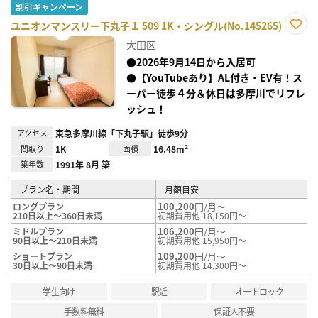
割引キャンペーン
ユニオンマンスリー下丸子１ 509 1K・シングル(No.145265)
お気
大田区
に入
り登
●2026年9月14日から入居可
録
●【YouTubeあり】AL付き・EV有！ス
ーパー徒歩４分＆休日は多摩川でリフレ
ッシュ！
アクセス
東急多摩川線「下丸子駅」徒歩9分
間取り
1K
面積
16.48m²
築年数
1991年 8月 築
プラン名・期間
月額目安
100,200
円/月～
ロングプラン
210日以上～360日未満
初期費用他 18,150円～
106,200
円/月～
ミドルプラン
90日以上～210日未満
初期費用他 15,950円～
109,200
円/月～
ショートプラン
30日以上～90日未満
初期費用他 14,300円～
学生向け
駅近
オートロック
手数料無料
保証人不要