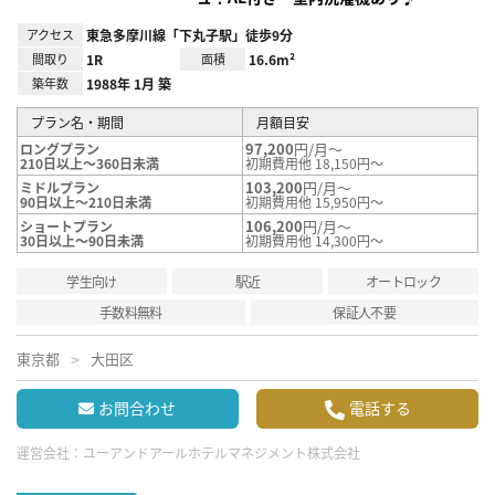
アクセス
東急多摩川線「下丸子駅」徒歩9分
間取り
1R
面積
16.6m²
築年数
1988年 1月 築
プラン名・期間
月額目安
97,200
円/月～
ロングプラン
210日以上～360日未満
初期費用他 18,150円～
103,200
円/月～
ミドルプラン
90日以上～210日未満
初期費用他 15,950円～
106,200
円/月～
ショートプラン
30日以上～90日未満
初期費用他 14,300円～
学生向け
駅近
オートロック
手数料無料
保証人不要
東京都
大田区
お問合わせ
電話する
運営会社：
ユーアンドアールホテルマネジメント株式会社