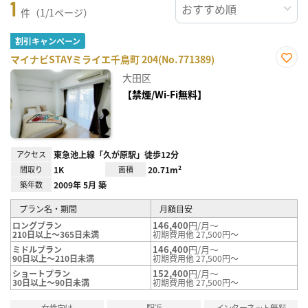
1
件（1/1ページ）
割引キャンペーン
マイナビSTAYミライエ千鳥町 204(No.771389)
お気
大田区
に入
り登
【禁煙/Wi-Fi無料】
録
アクセス
東急池上線「久が原駅」徒歩12分
間取り
1K
面積
20.71m²
築年数
2009年 5月 築
プラン名・期間
月額目安
146,400
円/月～
ロングプラン
210日以上～365日未満
初期費用他 27,500円～
146,400
円/月～
ミドルプラン
90日以上～210日未満
初期費用他 27,500円～
152,400
円/月～
ショートプラン
30日以上～90日未満
初期費用他 27,500円～
女性向け
駅近
インターネット無料