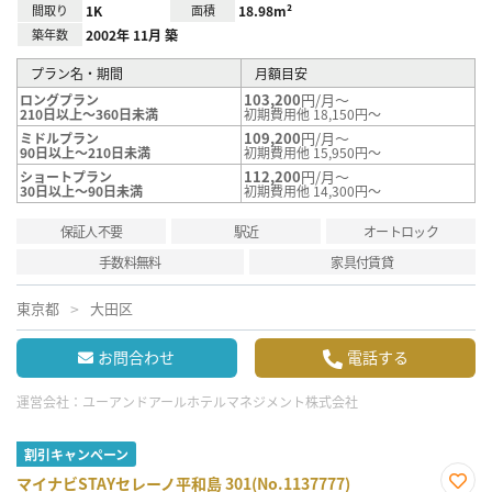
間取り
1K
面積
18.98m²
築年数
2002年 11月 築
プラン名・期間
月額目安
103,200
円/月～
ロングプラン
210日以上～360日未満
初期費用他 18,150円～
109,200
円/月～
ミドルプラン
90日以上～210日未満
初期費用他 15,950円～
112,200
円/月～
ショートプラン
30日以上～90日未満
初期費用他 14,300円～
保証人不要
駅近
オートロック
手数料無料
家具付賃貸
東京都
大田区
お問合わせ
電話する
運営会社：
ユーアンドアールホテルマネジメント株式会社
割引キャンペーン
マイナビSTAYセレーノ平和島 301(No.1137777)