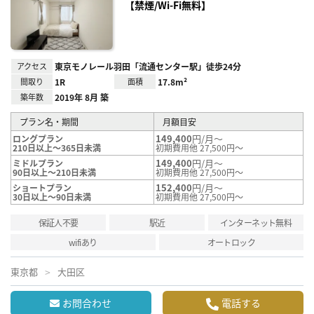
り登
【禁煙/Wi-Fi無料】
録
アクセス
東京モノレール羽田「流通センター駅」徒歩24分
間取り
1R
面積
17.8m²
築年数
2019年 8月 築
プラン名・期間
月額目安
149,400
円/月～
ロングプラン
210日以上～365日未満
初期費用他 27,500円～
149,400
円/月～
ミドルプラン
90日以上～210日未満
初期費用他 27,500円～
152,400
円/月～
ショートプラン
30日以上～90日未満
初期費用他 27,500円～
保証人不要
駅近
インターネット無料
wifiあり
オートロック
東京都
大田区
お問合わせ
電話する