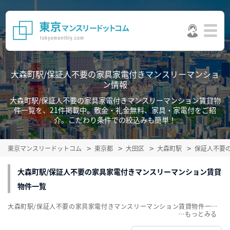
大森町駅/保証人不要の家具家電付きマンスリーマンショ
ン情報
大森町駅/保証人不要の家具家電付きマンスリーマンション賃貸物
件一覧を、21件掲載中。敷金・礼金無料、家具・家電付をご紹
介。こだわり条件での絞込みも簡単！
東京マンスリードットコム
東京都
大田区
大森町駅
保証人不要
大森町駅/保証人不要の家具家電付きマンスリーマンション賃貸
物件一覧
大森町駅/保証人不要の家具家電付きマンスリーマンション賃貸物件一覧を、21件掲載中。敷金・礼金無料、家具・家電付をご紹介。こだわり条件での絞込みも簡単！
…