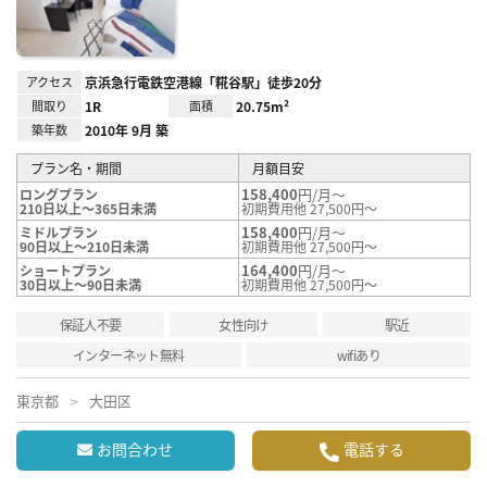
録
アクセス
京浜急行電鉄空港線「糀谷駅」徒歩20分
間取り
1R
面積
20.75m²
築年数
2010年 9月 築
プラン名・期間
月額目安
158,400
円/月～
ロングプラン
210日以上～365日未満
初期費用他 27,500円～
158,400
円/月～
ミドルプラン
90日以上～210日未満
初期費用他 27,500円～
164,400
円/月～
ショートプラン
30日以上～90日未満
初期費用他 27,500円～
保証人不要
女性向け
駅近
インターネット無料
wifiあり
東京都
大田区
お問合わせ
電話する