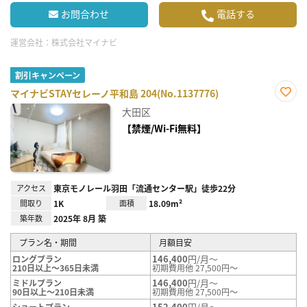
お問合わせ
電話する
運営会社：
株式会社マイナビ
割引キャンペーン
マイナビSTAYセレーノ平和島 204(No.1137776)
お気
大田区
に入
り登
【禁煙/Wi-Fi無料】
録
アクセス
東京モノレール羽田「流通センター駅」徒歩22分
間取り
1K
面積
18.09m²
築年数
2025年 8月 築
プラン名・期間
月額目安
146,400
円/月～
ロングプラン
210日以上～365日未満
初期費用他 27,500円～
146,400
円/月～
ミドルプラン
90日以上～210日未満
初期費用他 27,500円～
152,400
円/月～
ショートプラン