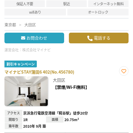
保証人不要
駅近
インターネット無料
wifiあり
オートロック
東京都
大田区
お問合わせ
電話する
運営会社：
株式会社マイナビ
割引キャンペーン
マイナビSTAY蒲田6 402(No.456780)
お気
大田区
に入
り登
【禁煙/Wi-Fi無料】
録
アクセス
京浜急行電鉄空港線「糀谷駅」徒歩20分
間取り
1R
面積
20.75m²
築年数
2010年 9月 築