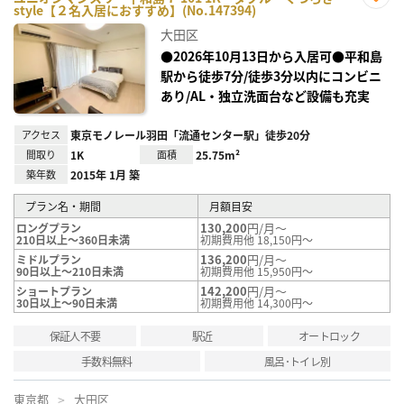
style【２名入居におすすめ】(No.147394)
お気
に入
大田区
り登
録
●2026年10月13日から入居可●平和島
駅から徒歩7分/徒歩3分以内にコンビニ
あり/AL・独立洗面台など設備も充実
アクセス
東京モノレール羽田「流通センター駅」徒歩20分
間取り
1K
面積
25.75m²
築年数
2015年 1月 築
プラン名・期間
月額目安
130,200
円/月～
ロングプラン
210日以上～360日未満
初期費用他 18,150円～
136,200
円/月～
ミドルプラン
90日以上～210日未満
初期費用他 15,950円～
142,200
円/月～
ショートプラン
30日以上～90日未満
初期費用他 14,300円～
保証人不要
駅近
オートロック
手数料無料
風呂･トイレ別
東京都
大田区