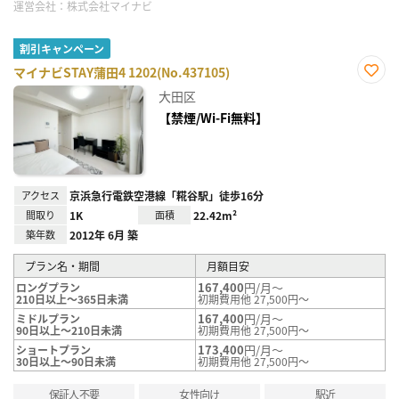
運営会社：
株式会社マイナビ
割引キャンペーン
マイナビSTAY蒲田4 1202(No.437105)
お気
大田区
に入
り登
【禁煙/Wi-Fi無料】
録
アクセス
京浜急行電鉄空港線「糀谷駅」徒歩16分
間取り
1K
面積
22.42m²
築年数
2012年 6月 築
プラン名・期間
月額目安
167,400
円/月～
ロングプラン
210日以上～365日未満
初期費用他 27,500円～
167,400
円/月～
ミドルプラン
90日以上～210日未満
初期費用他 27,500円～
173,400
円/月～
ショートプラン
30日以上～90日未満
初期費用他 27,500円～
保証人不要
女性向け
駅近