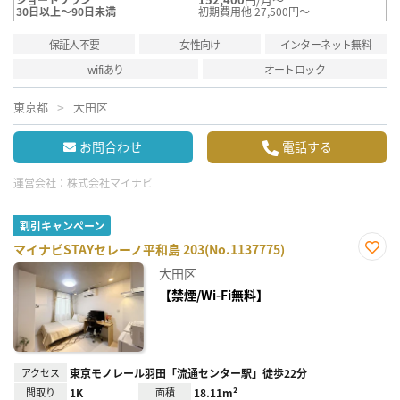
30日以上～90日未満
初期費用他 27,500円～
保証人不要
女性向け
インターネット無料
wifiあり
オートロック
東京都
大田区
お問合わせ
電話する
運営会社：
株式会社マイナビ
割引キャンペーン
マイナビSTAYセレーノ平和島 203(No.1137775)
お気
大田区
に入
り登
【禁煙/Wi-Fi無料】
録
アクセス
東京モノレール羽田「流通センター駅」徒歩22分
間取り
1K
面積
18.11m²