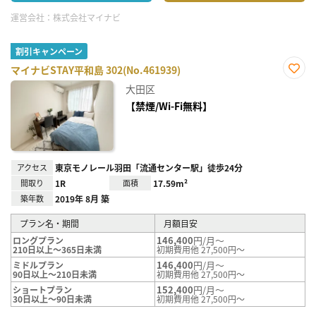
運営会社：
株式会社マイナビ
割引キャンペーン
マイナビSTAY平和島 302(No.461939)
お気
大田区
に入
り登
【禁煙/Wi-Fi無料】
録
アクセス
東京モノレール羽田「流通センター駅」徒歩24分
間取り
1R
面積
17.59m²
築年数
2019年 8月 築
プラン名・期間
月額目安
146,400
円/月～
ロングプラン
210日以上～365日未満
初期費用他 27,500円～
146,400
円/月～
ミドルプラン
90日以上～210日未満
初期費用他 27,500円～
152,400
円/月～
ショートプラン
30日以上～90日未満
初期費用他 27,500円～