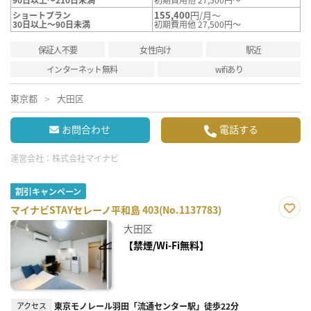
155,400
円/月～
ショートプラン
30日以上～90日未満
初期費用他 27,500円～
保証人不要
女性向け
駅近
インターネット無料
wifiあり
東京都
大田区
お問合わせ
電話する
運営会社：
株式会社マイナビ
割引キャンペーン
マイナビSTAYセレーノ平和島 403(No.1137783)
お気
大田区
に入
り登
【禁煙/Wi-Fi無料】
録
アクセス
東京モノレール羽田「流通センター駅」徒歩22分