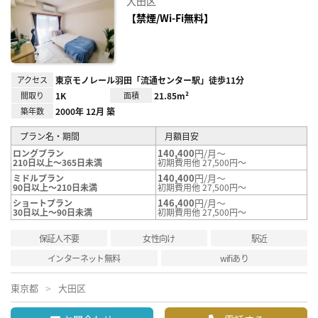
大田区
に入
り登
【禁煙/Wi-Fi無料】
録
アクセス
東京モノレール羽田「流通センター駅」徒歩11分
間取り
1K
面積
21.85m²
築年数
2000年 12月 築
プラン名・期間
月額目安
140,400
円/月～
ロングプラン
210日以上～365日未満
初期費用他 27,500円～
140,400
円/月～
ミドルプラン
90日以上～210日未満
初期費用他 27,500円～
146,400
円/月～
ショートプラン
30日以上～90日未満
初期費用他 27,500円～
保証人不要
女性向け
駅近
インターネット無料
wifiあり
東京都
大田区