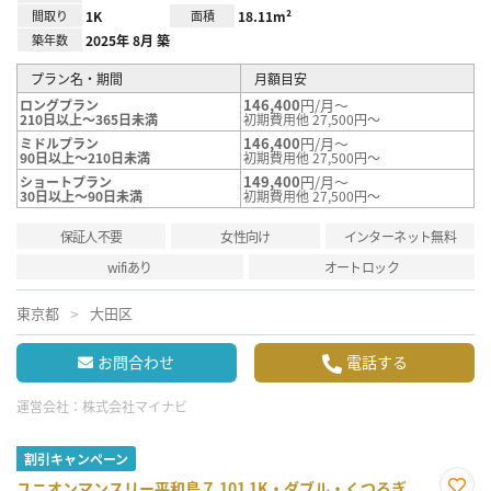
間取り
1K
面積
18.11m²
築年数
2025年 8月 築
プラン名・期間
月額目安
146,400
円/月～
ロングプラン
210日以上～365日未満
初期費用他 27,500円～
146,400
円/月～
ミドルプラン
90日以上～210日未満
初期費用他 27,500円～
149,400
円/月～
ショートプラン
30日以上～90日未満
初期費用他 27,500円～
保証人不要
女性向け
インターネット無料
wifiあり
オートロック
東京都
大田区
お問合わせ
電話する
運営会社：
株式会社マイナビ
割引キャンペーン
ユニオンマンスリー平和島７ 101 1K・ダブル・くつろぎ