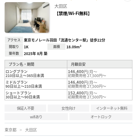
お気
大田区
に入
り登
【禁煙/Wi-Fi無料】
録
アクセス
東京モノレール羽田「流通センター駅」徒歩22分
間取り
1K
面積
18.09m²
築年数
2025年 8月 築
プラン名・期間
月額目安
146,400
円/月～
ロングプラン
210日以上～365日未満
初期費用他 27,500円～
146,400
円/月～
ミドルプラン
90日以上～210日未満
初期費用他 27,500円～
152,400
円/月～
ショートプラン
30日以上～90日未満
初期費用他 27,500円～
保証人不要
女性向け
インターネット無料
wifiあり
オートロック
東京都
大田区