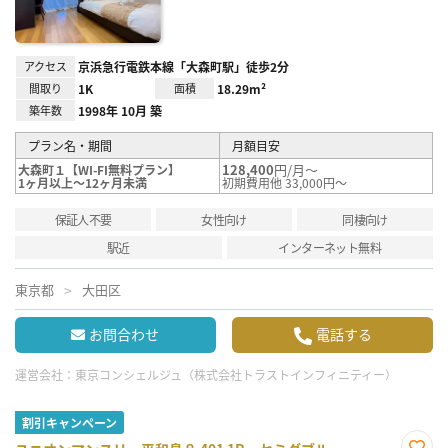
アクセス
京浜急行電鉄本線「大森町駅」徒歩2分
間取り
1K
面積
18.29m²
築年数
1998年 10月 築
プラン名・期間
月額目安
128,400
円/月～
大森町１【WI-FI無料プラン】
1ヶ月以上～12ヶ月未満
初期費用他 33,000円～
保証人不要
女性向け
同棲向け
駅近
インターネット無料
東京都
大田区
お問合わせ
電話する
運営会社：
東京コンシェルジュ（株式会社トラストインフィニティー）
割引キャンペーン