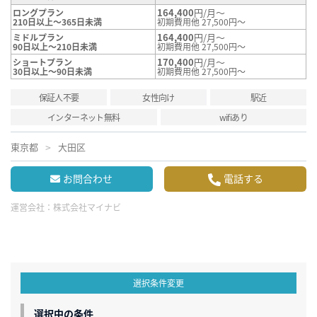
164,400
円/月～
ロングプラン
210日以上～365日未満
初期費用他 27,500円～
164,400
円/月～
ミドルプラン
90日以上～210日未満
初期費用他 27,500円～
170,400
円/月～
ショートプラン
30日以上～90日未満
初期費用他 27,500円～
保証人不要
女性向け
駅近
インターネット無料
wifiあり
東京都
大田区
お問合わせ
電話する
運営会社：
株式会社マイナビ
選択条件変更
選択中の条件