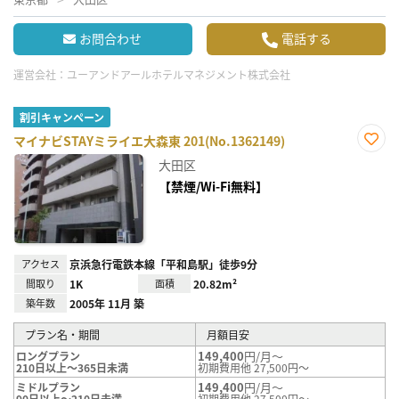
お問合わせ
電話する
運営会社：
ユーアンドアールホテルマネジメント株式会社
割引キャンペーン
マイナビSTAYミライエ大森東 201(No.1362149)
お気
大田区
に入
り登
【禁煙/Wi-Fi無料】
録
アクセス
京浜急行電鉄本線「平和島駅」徒歩9分
間取り
1K
面積
20.82m²
築年数
2005年 11月 築
プラン名・期間
月額目安
149,400
円/月～
ロングプラン
210日以上～365日未満
初期費用他 27,500円～
149,400
円/月～
ミドルプラン
90日以上～210日未満
初期費用他 27,500円～