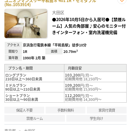
ユニオンマンスリー平和島８ 401 1R・セミダブル
(No.1053914)
お気
に入
大田区
り登
録
●2026年10月5日から入居可●【禁煙ル
ーム】人気の角部屋♪安心のモニター付
きインターフォン・室内洗濯機完備
アクセス
京浜急行電鉄本線「平和島駅」徒歩10分
間取り
1R
面積
20.79m²
築年数
1990年 2月 築
プラン名・期間
月額目安
103,200
円/月～
ロングプラン
210日以上～360日未満
初期費用他 18,150円～
109,200
円/月～
ミドルプラン
90日以上～210日未満
初期費用他 15,950円～
112,200
円/月～
ショートプラン
30日以上～90日未満
初期費用他 14,300円～
保証人不要
手数料無料
家具付賃貸
禁煙ルーム
学生向け
東京都
大田区