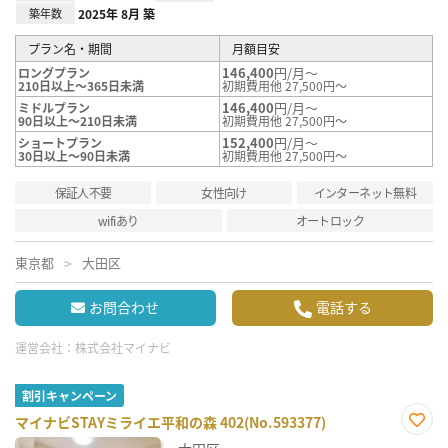
築年数
2025年 8月 築
プラン名・期間
月額目安
146,400
円/月～
ロングプラン
210日以上～365日未満
初期費用他 27,500円～
146,400
円/月～
ミドルプラン
90日以上～210日未満
初期費用他 27,500円～
152,400
円/月～
ショートプラン
30日以上～90日未満
初期費用他 27,500円～
保証人不要
女性向け
インターネット無料
wifiあり
オートロック
東京都
大田区
お問合わせ
電話する
運営会社：
株式会社マイナビ
割引キャンペーン
マイナビSTAYミライエ平和の森 402(No.593377)
お気