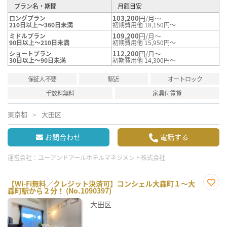
プラン名・期間
月額目安
103,200
円/月～
ロングプラン
210日以上～360日未満
初期費用他 18,150円～
109,200
円/月～
ミドルプラン
90日以上～210日未満
初期費用他 15,950円～
112,200
円/月～
ショートプラン
30日以上～90日未満
初期費用他 14,300円～
保証人不要
駅近
オートロック
手数料無料
家具付賃貸
東京都
大田区
お問合わせ
電話する
運営会社：
ユーアンドアールホテルマネジメント株式会社
【Wi-Fi無料／クレジット決済可】コンシェル大森町１～大
森町駅から２分！ (No.1090397)
お気
に入
大田区
り登
録