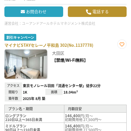
お問合わせ
電話する
運営会社：
ユーアンドアールホテルマネジメント株式会社
割引キャンペーン
マイナビSTAYセレーノ平和島 302(No.1137778)
お気
大田区
に入
り登
【禁煙/Wi-Fi無料】
録
アクセス
東京モノレール羽田「流通センター駅」徒歩22分
間取り
1K
面積
18.04m²
築年数
2025年 8月 築
プラン名・期間
月額目安
146,400
円/月～
ロングプラン
210日以上～365日未満
初期費用他 27,500円～
146,400
円/月～
ミドルプラン
90日以上～210日未満
初期費用他 27,500円～