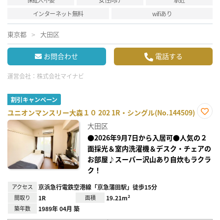
インターネット無料
wifiあり
東京都
大田区
お問合わせ
電話する
運営会社：
株式会社マイナビ
割引キャンペーン
ユニオンマンスリー大森１０ 202 1R・シングル(No.144509)
お気
大田区
に入
り登
●2026年9月7日から入居可●人気の２
録
面採光＆室内洗濯機＆デスク・チェアの
お部屋♪スーパー沢山あり自炊もラクラ
ク！
アクセス
京浜急行電鉄空港線「京急蒲田駅」徒歩15分
間取り
1R
面積
19.21m²
築年数
1989年 04月 築