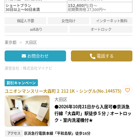
152,400
円/月～
ショートプラン
30日以上～90日未満
初期費用他 27,500円～
保証人不要
女性向け
インターネット無料
wifiあり
オートロック
東京都
大田区
お問合わせ
電話する
運営会社：
株式会社マイナビ
割引キャンペーン
ユニオンマンスリー大森町２ 212 1K・シングル(No.144575)
お気
大田区
に入
り登
●2026年10月21日から入居可●京浜急
録
行線「大森町」駅徒歩５分♪オートロッ
ク・室内洗濯機付★
アクセス
京浜急行電鉄本線「平和島駅」徒歩16分