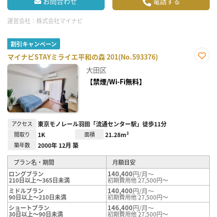
お問合わせ
電話する
運営会社：
株式会社マイナビ
割引キャンペーン
マイナビSTAYミライエ平和の森 201(No.593376)
お気
大田区
に入
り登
【禁煙/Wi-Fi無料】
録
アクセス
東京モノレール羽田「流通センター駅」徒歩11分
間取り
1K
面積
21.28m²
築年数
2000年 12月 築
プラン名・期間
月額目安
140,400
円/月～
ロングプラン
210日以上～365日未満
初期費用他 27,500円～
140,400
円/月～
ミドルプラン
90日以上～210日未満
初期費用他 27,500円～
146,400
円/月～
ショートプラン
30日以上～90日未満
初期費用他 27,500円～