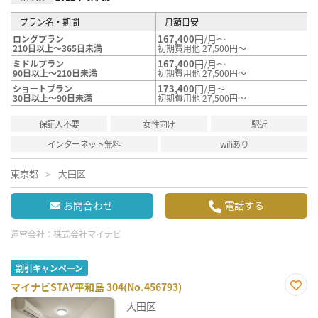
プラン名・期間
月額目安
167,400
円/月～
ロングプラン
210日以上～365日未満
初期費用他 27,500円～
167,400
円/月～
ミドルプラン
90日以上～210日未満
初期費用他 27,500円～
173,400
円/月～
ショートプラン
30日以上～90日未満
初期費用他 27,500円～
保証人不要
女性向け
駅近
インターネット無料
wifiあり
東京都
大田区
お問合わせ
電話する
運営会社：
株式会社マイナビ
割引キャンペーン
マイナビSTAY平和島 304(No.456793)
お気
大田区
に入