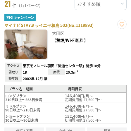
21
件（1/1ページ）
割引キャンペーン
マイナビSTAYミライエ平和島 502(No.1119893)
お気
大田区
に入
り登
【禁煙/Wi-Fi無料】
録
アクセス
東京モノレール羽田「流通センター駅」徒歩18分
間取り
1K
面積
20.3m²
築年数
2002年 12月 築
プラン名・期間
月額目安
146,400
円/月～
ロングプラン
210日以上～365日未満
初期費用他 27,500円～
146,400
円/月～
ミドルプラン
90日以上～210日未満
初期費用他 27,500円～
152,400
円/月～
ショートプラン
30日以上～90日未満
初期費用他 27,500円～
保証人不要
女性向け
駅近