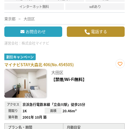
インターネット無料
wifiあり
東京都
大田区
お問合わせ
電話する
運営会社：
株式会社マイナビ
割引キャンペーン
マイナビSTAY大森北 406(No.454505)
お気
大田区
に入
り登
【禁煙/Wi-Fi無料】
録
アクセス
京浜急行電鉄本線「立会川駅」徒歩25分
間取り
1K
面積
20.46m²
築年数
2001年 10月 築
プラン名・期間
月額目安