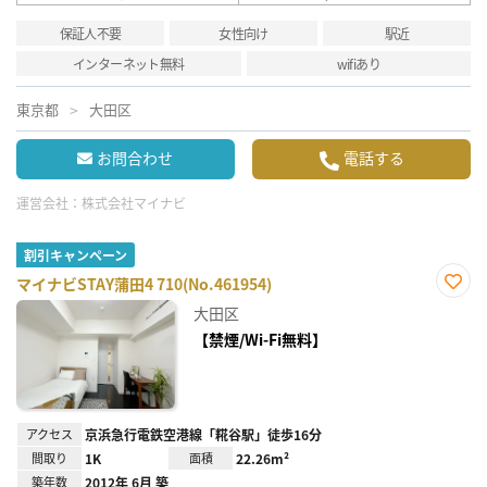
保証人不要
女性向け
駅近
インターネット無料
wifiあり
東京都
大田区
お問合わせ
電話する
運営会社：
株式会社マイナビ
割引キャンペーン
マイナビSTAY蒲田4 710(No.461954)
お気
大田区
に入
り登
【禁煙/Wi-Fi無料】
録
アクセス
京浜急行電鉄空港線「糀谷駅」徒歩16分
間取り
1K
面積
22.26m²
築年数
2012年 6月 築