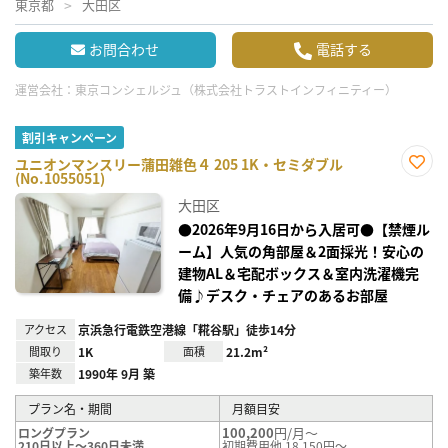
東京都
大田区
お問合わせ
電話する
運営会社：
東京コンシェルジュ（株式会社トラストインフィニティー）
割引キャンペーン
ユニオンマンスリー蒲田雑色４ 205 1K・セミダブル
(No.1055051)
お気
に入
大田区
り登
録
●2026年9月16日から入居可●【禁煙ル
ーム】人気の角部屋＆2面採光！安心の
建物AL＆宅配ボックス＆室内洗濯機完
備♪デスク・チェアのあるお部屋
アクセス
京浜急行電鉄空港線「糀谷駅」徒歩14分
間取り
1K
面積
21.2m²
築年数
1990年 9月 築
プラン名・期間
月額目安
100,200
円/月～
ロングプラン
210日以上～360日未満
初期費用他 18,150円～