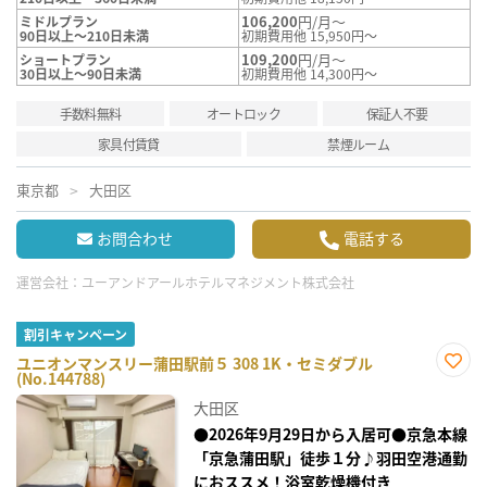
106,200
円/月～
ミドルプラン
90日以上～210日未満
初期費用他 15,950円～
109,200
円/月～
ショートプラン
30日以上～90日未満
初期費用他 14,300円～
手数料無料
オートロック
保証人不要
家具付賃貸
禁煙ルーム
東京都
大田区
お問合わせ
電話する
運営会社：
ユーアンドアールホテルマネジメント株式会社
割引キャンペーン
ユニオンマンスリー蒲田駅前５ 308 1K・セミダブル
(No.144788)
お気
に入
大田区
り登
録
●2026年9月29日から入居可●京急本線
「京急蒲田駅」徒歩１分♪羽田空港通勤
におススメ！浴室乾燥機付き