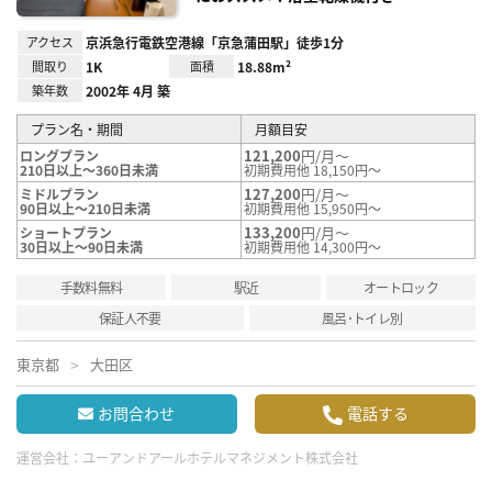
アクセス
京浜急行電鉄空港線「京急蒲田駅」徒歩1分
間取り
1K
面積
18.88m²
築年数
2002年 4月 築
プラン名・期間
月額目安
121,200
円/月～
ロングプラン
210日以上～360日未満
初期費用他 18,150円～
127,200
円/月～
ミドルプラン
90日以上～210日未満
初期費用他 15,950円～
133,200
円/月～
ショートプラン
30日以上～90日未満
初期費用他 14,300円～
手数料無料
駅近
オートロック
保証人不要
風呂･トイレ別
東京都
大田区
お問合わせ
電話する
運営会社：
ユーアンドアールホテルマネジメント株式会社