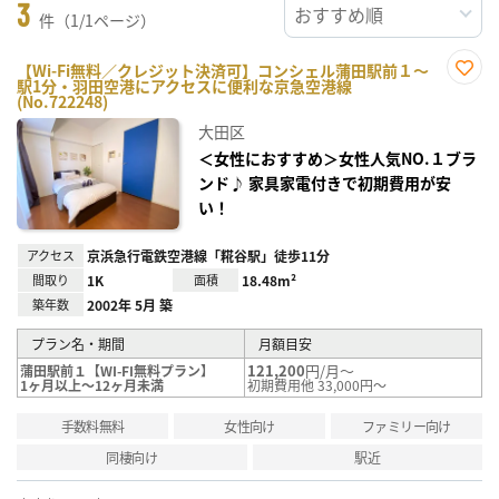
3
件（1/1ページ）
【Wi-Fi無料／クレジット決済可】コンシェル蒲田駅前１～
駅1分・羽田空港にアクセスに便利な京急空港線
お気
(No.722248)
に入
り登
大田区
録
＜女性におすすめ＞女性人気NO.１ブラ
ンド♪ 家具家電付きで初期費用が安
い！
アクセス
京浜急行電鉄空港線「糀谷駅」徒歩11分
間取り
1K
面積
18.48m²
築年数
2002年 5月 築
プラン名・期間
月額目安
121,200
円/月～
蒲田駅前１【WI-FI無料プラン】
1ヶ月以上～12ヶ月未満
初期費用他 33,000円～
手数料無料
女性向け
ファミリー向け
同棲向け
駅近