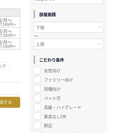
部屋面積
円/月～
7,500円～
円/月～
～
7,500円～
円/月～
7,500円～
こだわり条件
ック
女性向け
ファミリー向け
同棲向け
ペット可
話する
高級・ハイグレード
家具なしOK
駅近