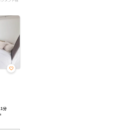
ネジメント株
お気
に入
り登
録
1分
²