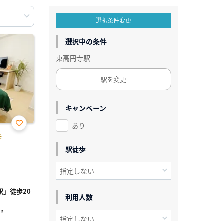
選択条件変更
選択中の条件
東高円寺駅
駅を変更
キャンペーン
あり
お気
寺
に入
り登
駅徒歩
録
」徒歩20
利用人数
²