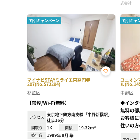
式会社
割引キャンペーン
割引キャ
お気
マイナビSTAYミライエ東高円寺
ユニオンマ
に入
207(No.572294)
ル(No.14
り登
録
杉並区
中野区
【禁煙/Wi-Fi無料】
◆インタ
無料の部
東京地下鉄方南支線「中野新橋駅」
アクセス
お客様に
徒歩16分
住いの方
1K
19.32m²
間取り
面積
1999年 9月 築
築年数
アクセス