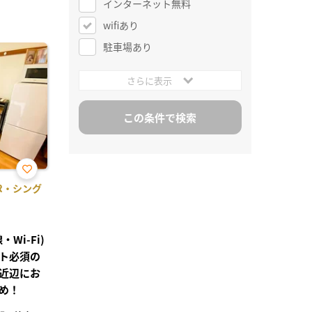
インターネット無料
wifiあり
駐車場あり
さらに表示
お気
1R・シング
に入
り登
録
Wi-Fi)
ト必須の
近辺にお
め！