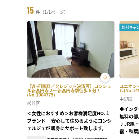
15
件（1/1ページ）
割引キャ
お気
【Wi-Fi無料／クレジット決済可】コンシェ
ユニオンマ
に入
ル新高円寺２～新高円寺駅徒歩６分！
ル(No.14
り登
(No.1004775)
録
中野区
杉並区
◆インタ
＜女性におすすめ＞お客様満足度NO.１
無料の部
ブランド 安心して住めるようにコンシ
♪JR線
ェルジュが 親身にサポート致します。
宿・秋葉