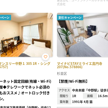
運営会社：
ユーアンドアールホテルマ
式会社
ンペーン
割引キャンペーン
お気
ンスリー中野１ 305 1R・シング
マイナビSTAYミライエ高円寺
に入
5757)
207(No.578866)
り登
録
杉並区
ーネット固定回線(有線・Wi-Fi)
【禁煙/Wi-Fi無料】
屋◆テレワークでネット必須の
中央本線「中野駅」徒歩2
アクセス
もおススメ♪オートロック付き
1R
16.5m
間取り
面積
ン。
1991年 4月 築
築年数
東京地下鉄東西線「中野駅」徒歩12