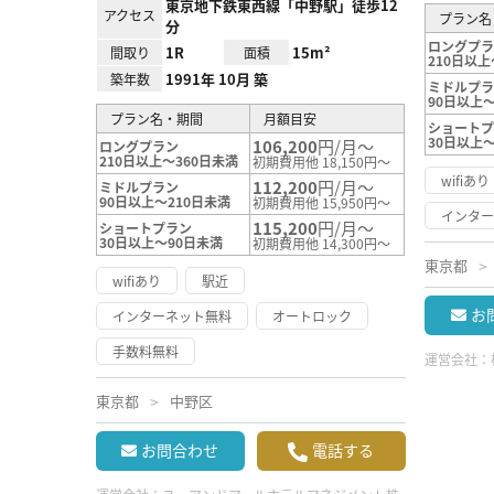
東京地下鉄東西線「中野駅」徒歩12
アクセス
プラン名
分
ロングプ
1R
15m²
間取り
面積
210日以上
1991年 10月 築
築年数
ミドルプ
90日以上～
プラン名・期間
月額目安
ショート
30日以上
106,200
円/月～
ロングプラン
210日以上～360日未満
初期費用他 18,150円～
wifiあり
112,200
円/月～
ミドルプラン
90日以上～210日未満
初期費用他 15,950円～
インタ
115,200
円/月～
ショートプラン
30日以上～90日未満
初期費用他 14,300円～
東京都
wifiあり
駅近
お
インターネット無料
オートロック
手数料無料
運営会社：
東京都
中野区
お問合わせ
電話する