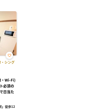
お気
1R・シング
に入
り登
録
Wi-Fi)
ト必須の
で日当た
」徒歩12