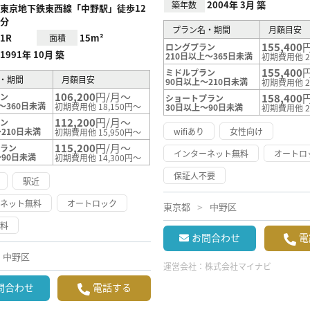
2004年 3月 築
築年数
東京地下鉄東西線「中野駅」徒歩12
分
プラン名・期間
月額目安
1R
15m²
面積
155,400
ロングプラン
1991年 10月 築
210日以上～365日未満
初期費用他 2
155,400
ミドルプラン
・期間
月額目安
90日以上～210日未満
初期費用他 2
106,200
円/月～
ラン
158,400
ショートプラン
～360日未満
初期費用他 18,150円～
30日以上～90日未満
初期費用他 2
112,200
円/月～
ラン
210日未満
wifiあり
女性向け
初期費用他 15,950円～
115,200
円/月～
プラン
インターネット無料
オートロ
～90日未満
初期費用他 14,300円～
保証人不要
駅近
ーネット無料
オートロック
東京都
中野区
無料
お問合わせ
電
中野区
運営会社：
株式会社マイナビ
問合わせ
電話する