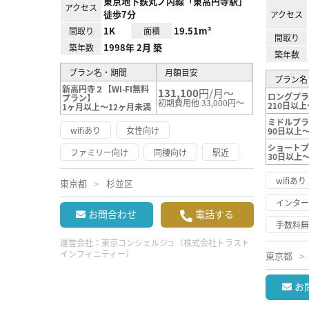
東京地下鉄丸ノ内線「東高円寺駅」
アクセス
徒歩7分
アクセス
1K
19.51m²
間取り
面積
間取り
1998年 2月 築
築年数
築年数
プラン名・期間
月額目安
プラン名
新高円寺２【WI-FI無料
131,100
円/月～
ロングプ
プラン】
初期費用他 33,000円～
210日以上
1ヶ月以上～12ヶ月未満
ミドルプ
wifiあり
女性向け
90日以上～
ショート
ファミリー向け
同棲向け
駅近
30日以上
wifiあり
東京都
杉並区
インタ
お問合わせ
電話する
手数料
運営会社：
東京コンシェルジュ（株式会社トラスト
インフィニティー）
東京都
お