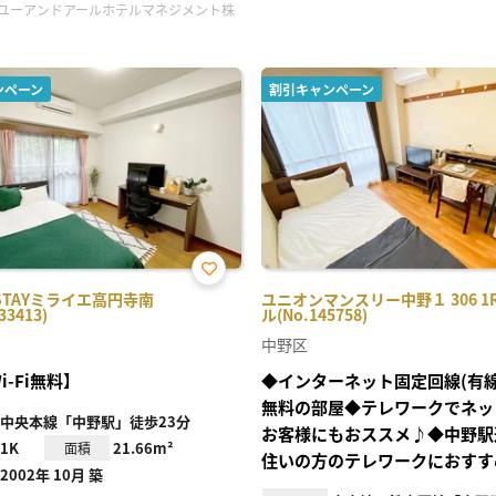
ユーアンドアールホテルマネジメント株
ンペーン
割引キャンペーン
お気
STAYミライエ高円寺南
ユニオンマンスリー中野１ 306 
に入
33413)
ル(No.145758)
り登
録
中野区
i-Fi無料】
◆インターネット固定回線(有線・
無料の部屋◆テレワークでネッ
中央本線「中野駅」徒歩23分
お客様にもおススメ♪◆中野駅
1K
21.66m²
面積
住いの方のテレワークにおすす
2002年 10月 築