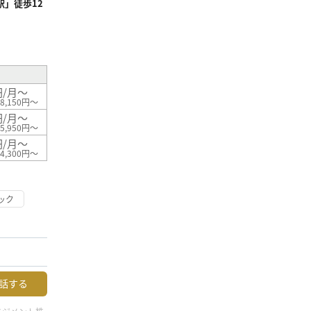
」徒歩12
²
円/月～
8,150円～
円/月～
5,950円～
円/月～
4,300円～
ック
話する