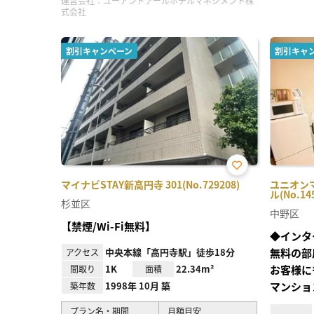
運営会社：
ユーアンドアールホテルマネジメント株
式会社
割引キャンペーン
割引キャ
お気
マイナビSTAY新高円寺 301(No.729208)
ユニオンマ
に入
ル(No.14
り登
杉並区
録
中野区
【禁煙/Wi-Fi無料】
◆インタ
中央本線「高円寺駅」徒歩18分
無料の部
アクセス
1K
22.34m²
お客様に
間取り
面積
1998年 10月 築
マンショ
築年数
プラン名・期間
月額目安