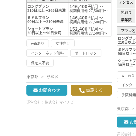
アクセス
146,400
円/月～
ロングプラン
210日以上～365日未満
初期費用他 27,500円～
間取り
146,400
円/月～
ミドルプラン
築年数
90日以上～210日未満
初期費用他 27,500円～
152,400
円/月～
ショートプラン
プラン名
30日以上～90日未満
初期費用他 27,500円～
ロングプ
210日以上
wifiあり
女性向け
ミドルプ
インターネット無料
オートロック
90日以上～
ショート
保証人不要
30日以上
wifiあり
東京都
杉並区
インタ
お問合わせ
電話する
手数料
運営会社：
株式会社マイナビ
東京都
お
運営会社：