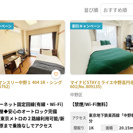
並び順
ンペーン
割引キャンペーン
お気
ンスリー中野１ 404 1R・シング
マイナビSTAYミライエ中野高円
に入
5762)
601(No.809135)
り登
録
中野区
ーネット固定回線(有線・Wi-Fi)
【禁煙/Wi-Fi無料】
屋◆安心のオートロック完備
東京地下鉄東西線「中野駅
・東京メトロの２路線利用可能/新
アクセス
分
原まで乗換なしでアクセス
1K
20.15m
間取り
面積