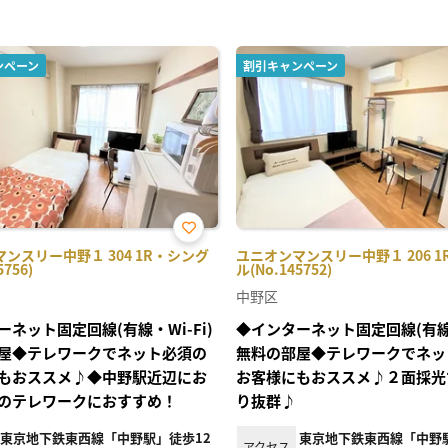
ンペーン
割引キャンペーン
お気
ンスリー中野１ 304 1R・シング
ユニオンマンスリー中野１ 206 
に入
5756)
ル(No.145752)
り登
録
中野区
ーネット固定回線(有線・Wi-Fi)
◆インターネット固定回線(有線・
屋◆テレワークでネット必須の
無料の部屋◆テレワークでネッ
もおススメ♪◆中野駅近辺にお
お客様にもおススメ♪２面採光
のテレワークにおすすめ！
り抜群♪
東京地下鉄東西線「中野駅」徒歩12
東京地下鉄東西線「中野駅
アクセス