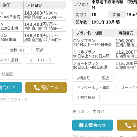
東京地下鉄東西線「中野駅
アクセス
・期間
月額目安
分
143,400
円/月～
ラン
1R
15m
間取り
面積
～365日未満
初期費用他 27,500円～
1991年 10月 築
築年数
143,400
円/月～
ラン
210日未満
初期費用他 27,500円～
プラン名・期間
月額目安
146,400
円/月～
プラン
～90日未満
初期費用他 27,500円～
106,200
ロングプラン
210日以上～360日未満
初期費用他 1
女性向け
駅近
112,200
ミドルプラン
90日以上～210日未満
初期費用他 1
ーネット無料
オートロック
115,200
ショートプラン
30日以上～90日未満
初期費用他 1
杉並区
wifiあり
駅近
問合わせ
電話する
インターネット無料
オートロ
手数料無料
株式会社マイナビ
東京都
中野区
お問合わせ
電