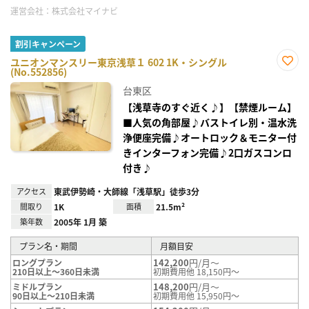
運営会社：
株式会社マイナビ
割引キャンペーン
ユニオンマンスリー東京浅草１ 602 1K・シングル
(No.552856)
お気
に入
台東区
り登
録
【浅草寺のすぐ近く♪】【禁煙ルーム】
■人気の角部屋♪バストイレ別・温水洗
浄便座完備♪オートロック＆モニター付
きインターフォン完備♪2口ガスコンロ
付き♪
アクセス
東武伊勢崎・大師線「浅草駅」徒歩3分
間取り
1K
面積
21.5m²
築年数
2005年 1月 築
プラン名・期間
月額目安
142,200
円/月～
ロングプラン
210日以上～360日未満
初期費用他 18,150円～
148,200
円/月～
ミドルプラン
90日以上～210日未満
初期費用他 15,950円～