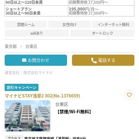
90日以上～210日未満
初期費用他 27,500円～
195,000
円/月～
ショートプラン
30日以上～90日未満
初期費用他 27,500円～
禁煙ルーム
女性向け
インターネット無料
wifiあり
オートロック
東京都
台東区
お問合わせ
電話する
運営会社：
株式会社マイナビ
割引キャンペーン
マイナビSTAY浅草2 302(No.1376659)
お気
台東区
に入
り登
【禁煙/Wi-Fi無料】
録
アクセス
東京地下鉄銀座線「浅草駅」徒歩5分