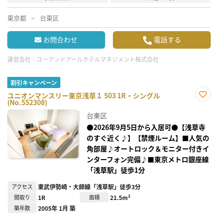
東京都
台東区
お問合わせ
電話する
運営会社：
ユーアンドアールホテルマネジメント株式会社
割引キャンペーン
ユニオンマンスリー東京浅草１ 503 1R・シングル
(No.552308)
お気
に入
台東区
り登
録
●2026年9月5日から入居可●【浅草寺
のすぐ近く♪】【禁煙ルーム】■人気の
角部屋♪オートロック＆モニター付きイ
ンターフォン完備♪■東京メトロ銀座線
「浅草駅」徒歩1分
アクセス
東武伊勢崎・大師線「浅草駅」徒歩3分
間取り
1R
面積
21.5m²
築年数
2005年 1月 築