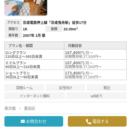
録
アクセス
京成電鉄押上線「京成曳舟駅」徒歩17分
間取り
1K
面積
20.09m²
築年数
2007年 1月 築
プラン名・期間
月額目安
167,400
円/月～
ロングプラン
210日以上～365日未満
初期費用他 27,500円～
167,400
円/月～
ミドルプラン
90日以上～210日未満
初期費用他 27,500円～
173,400
円/月～
ショートプラン
30日以上～90日未満
初期費用他 27,500円～
禁煙ルーム
女性向け
駅近
インターネット無料
wifiあり
東京都
墨田区
お問合わせ
電話する