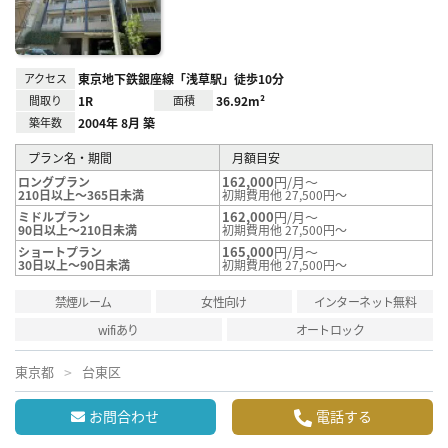
録
アクセス
東京地下鉄銀座線「浅草駅」徒歩10分
間取り
1R
面積
36.92m²
築年数
2004年 8月 築
プラン名・期間
月額目安
162,000
円/月～
ロングプラン
210日以上～365日未満
初期費用他 27,500円～
162,000
円/月～
ミドルプラン
90日以上～210日未満
初期費用他 27,500円～
165,000
円/月～
ショートプラン
30日以上～90日未満
初期費用他 27,500円～
禁煙ルーム
女性向け
インターネット無料
wifiあり
オートロック
東京都
台東区
お問合わせ
電話する