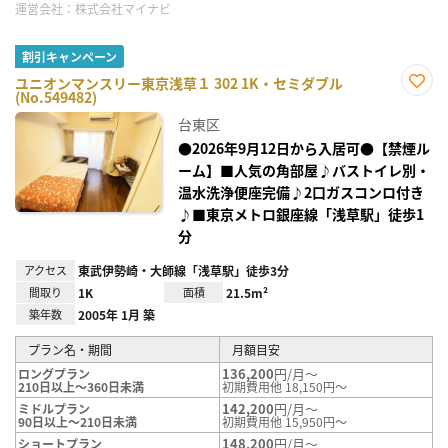
運営会社：
株式会社マイナビ
割引キャンペーン
ユニオンマンスリー東京浅草１ 302 1K・セミダブル
(No.549482)
お気
に入
台東区
り登
録
●2026年9月12日から入居可●【禁煙ル
ーム】■人気の角部屋♪バストイレ別・
温水洗浄便座完備♪2口ガスコンロ付き
♪■東京メトロ銀座線「浅草駅」徒歩1
分
アクセス
東武伊勢崎・大師線「浅草駅」徒歩3分
間取り
1K
面積
21.5m²
築年数
2005年 1月 築
プラン名・期間
月額目安
136,200
円/月～
ロングプラン
210日以上～360日未満
初期費用他 18,150円～
142,200
円/月～
ミドルプラン
90日以上～210日未満
初期費用他 15,950円～
148,200
円/月～
ショートプラン