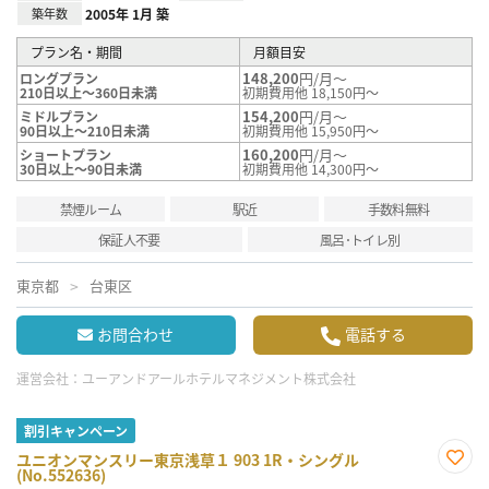
築年数
2005年 1月 築
プラン名・期間
月額目安
148,200
円/月～
ロングプラン
210日以上～360日未満
初期費用他 18,150円～
154,200
円/月～
ミドルプラン
90日以上～210日未満
初期費用他 15,950円～
160,200
円/月～
ショートプラン
30日以上～90日未満
初期費用他 14,300円～
禁煙ルーム
駅近
手数料無料
保証人不要
風呂･トイレ別
東京都
台東区
お問合わせ
電話する
運営会社：
ユーアンドアールホテルマネジメント株式会社
割引キャンペーン
ユニオンマンスリー東京浅草１ 903 1R・シングル
(No.552636)
お気