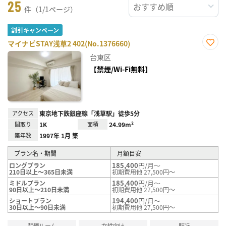
25
件（1/1ページ）
割引キャンペーン
マイナビSTAY浅草2 402(No.1376660)
お気
台東区
に入
り登
【禁煙/Wi-Fi無料】
録
アクセス
東京地下鉄銀座線「浅草駅」徒歩5分
間取り
1K
面積
24.99m²
築年数
1997年 1月 築
プラン名・期間
月額目安
185,400
円/月～
ロングプラン
210日以上～365日未満
初期費用他 27,500円～
185,400
円/月～
ミドルプラン
90日以上～210日未満
初期費用他 27,500円～
194,400
円/月～
ショートプラン
30日以上～90日未満
初期費用他 27,500円～
禁煙ルーム
女性向け
駅近