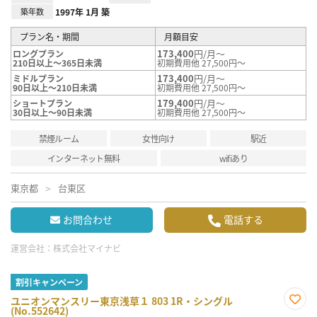
築年数
1997年 1月 築
プラン名・期間
月額目安
173,400
円/月～
ロングプラン
210日以上～365日未満
初期費用他 27,500円～
173,400
円/月～
ミドルプラン
90日以上～210日未満
初期費用他 27,500円～
179,400
円/月～
ショートプラン
30日以上～90日未満
初期費用他 27,500円～
禁煙ルーム
女性向け
駅近
インターネット無料
wifiあり
東京都
台東区
お問合わせ
電話する
運営会社：
株式会社マイナビ
割引キャンペーン
ユニオンマンスリー東京浅草１ 803 1R・シングル
(No.552642)
お気