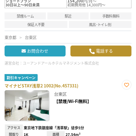
154,200
円/月～
ショートプラン
30日以上～90日未満
初期費用他 14,300円～
禁煙ルーム
駅近
手数料無料
保証人不要
風呂･トイレ別
東京都
台東区
お問合わせ
電話する
運営会社：
ユーアンドアールホテルマネジメント株式会社
割引キャンペーン
マイナビSTAY浅草2 1002(No.457331)
お気
台東区
に入
り登
【禁煙/Wi-Fi無料】
録
アクセス
東京地下鉄銀座線「浅草駅」徒歩5分
間取り
1K
面積
27.54m²