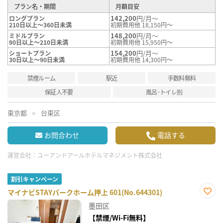
プラン名・期間
月額目安
142,200
円/月～
ロングプラン
210日以上～360日未満
初期費用他 18,150円～
148,200
円/月～
ミドルプラン
90日以上～210日未満
初期費用他 15,950円～
154,200
円/月～
ショートプラン
30日以上～90日未満
初期費用他 14,300円～
禁煙ルーム
駅近
手数料無料
保証人不要
風呂･トイレ別
東京都
台東区
お問合わせ
電話する
運営会社：
ユーアンドアールホテルマネジメント株式会社
割引キャンペーン
マイナビSTAYパークホーム押上 601(No.644301)
お気
墨田区
に入
り登
【禁煙/Wi-Fi無料】