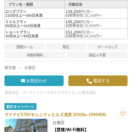
プラン名・期間
月額目安
139,200
円/月～
ロングプラン
210日以上～360日未満
初期費用他 18,150円～
145,200
円/月～
ミドルプラン
90日以上～210日未満
初期費用他 15,950円～
151,200
円/月～
ショートプラン
30日以上～90日未満
初期費用他 14,300円～
禁煙ルーム
駅近
オートロック
手数料無料
保証人不要
東京都
台東区
お問合わせ
電話する
運営会社：
ユーアンドアールホテルマネジメント株式会社
割引キャンペーン
マイナビSTAYセレニティヒルズ浅草 203(No.1090408)
お気
台東区
に入
り登
【禁煙/Wi-Fi無料】