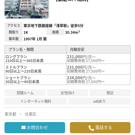
録
アクセス
東京地下鉄銀座線「浅草駅」徒歩5分
間取り
1K
面積
30.34m²
築年数
1997年 1月 築
プラン名・期間
月額目安
231,000
円/月～
ロングプラン
210日以上～365日未満
初期費用他 27,500円～
231,000
円/月～
ミドルプラン
90日以上～210日未満
初期費用他 27,500円～
234,000
円/月～
ショートプラン
30日以上～90日未満
初期費用他 27,500円～
禁煙ルーム
女性向け
駅近
インターネット無料
wifiあり
東京都
台東区
お問合わせ
電話する