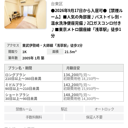
に入
台東区
り登
録
●2026年9月17日から入居可●【禁煙ル
ーム】■人気の角部屋♪バストイレ別・
温水洗浄便座完備♪2口ガスコンロ付き
♪■東京メトロ銀座線「浅草駅」徒歩1
分
アクセス
東武伊勢崎・大師線「浅草駅」徒歩3分
間取り
1K
面積
21.5m²
築年数
2005年 1月 築
プラン名・期間
月額目安
136,200
円/月～
ロングプラン
210日以上～360日未満
初期費用他 18,150円～
142,200
円/月～
ミドルプラン
90日以上～210日未満
初期費用他 15,950円～
148,200
円/月～
ショートプラン
30日以上～90日未満
初期費用他 14,300円～
禁煙ルーム
駅近
オートロック
手数料無料
保証人不要