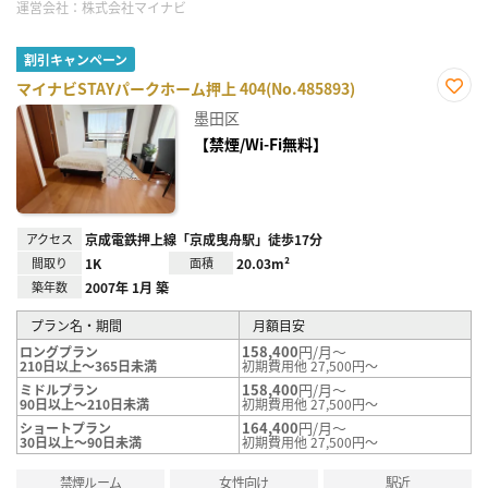
運営会社：
株式会社マイナビ
割引キャンペーン
マイナビSTAYパークホーム押上 404(No.485893)
お気
墨田区
に入
り登
【禁煙/Wi-Fi無料】
録
アクセス
京成電鉄押上線「京成曳舟駅」徒歩17分
間取り
1K
面積
20.03m²
築年数
2007年 1月 築
プラン名・期間
月額目安
158,400
円/月～
ロングプラン
210日以上～365日未満
初期費用他 27,500円～
158,400
円/月～
ミドルプラン
90日以上～210日未満
初期費用他 27,500円～
164,400
円/月～
ショートプラン
30日以上～90日未満
初期費用他 27,500円～
禁煙ルーム
女性向け
駅近