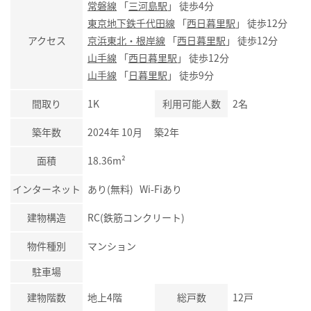
常磐線
「
三河島駅
」 徒歩4分
東京地下鉄千代田線
「
西日暮里駅
」 徒歩12分
アクセス
京浜東北・根岸線
「
西日暮里駅
」 徒歩12分
山手線
「
西日暮里駅
」 徒歩12分
山手線
「
日暮里駅
」 徒歩9分
間取り
1K
利用可能人数
2名
築年数
2024年 10月 築2年
面積
18.36m²
インターネット
あり(無料) Wi-Fiあり
建物構造
RC(鉄筋コンクリート)
物件種別
マンション
駐車場
建物階数
地上4階
総戸数
12戸