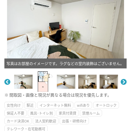
写真はお部屋のイメージです。ラグなどの室内装飾はございません。
※ 間取図・画像と現況が異なる場合は現況を優先します。
女性向け
駅近
インターネット無料
wifiあり
オートロック
保証人不要
風呂･トイレ別
家具付賃貸
禁煙ルーム
カード決済OK
法人契約歓迎
出張・研修向け
テレワーク・在宅勤務可