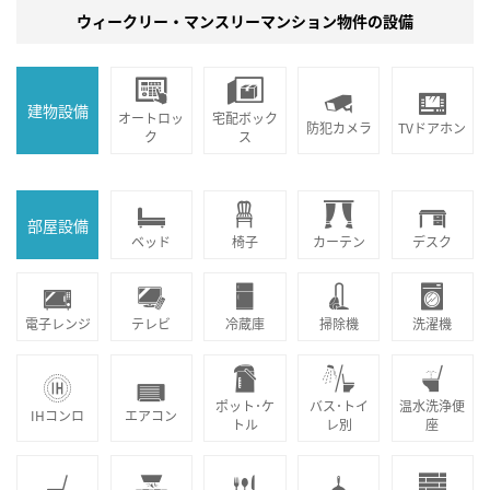
ウィークリー・マンスリーマンション物件の設備
建物設備
オートロッ
宅配ボック
防犯カメラ
TVドアホン
ク
ス
部屋設備
ベッド
椅子
カーテン
デスク
電子レンジ
テレビ
冷蔵庫
掃除機
洗濯機
ポット･ケ
バス･トイ
温水洗浄便
IHコンロ
エアコン
トル
レ別
座