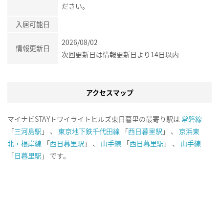
ださい。
入居可能日
2026/08/02
情報更新日
次回更新日は情報更新日より14日以内
アクセスマップ
マイナビSTAYトワイライトヒルズ東日暮里の最寄り駅は
常磐線
「
三河島駅
」 、
東京地下鉄千代田線
「
西日暮里駅
」 、
京浜東
北・根岸線
「
西日暮里駅
」 、
山手線
「
西日暮里駅
」 、
山手線
「
日暮里駅
」 です。