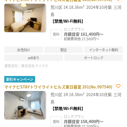
お気
荒川区
1K
18.36m²
2024年10月築
三河
に入
り登
島
録
【禁煙/Wi-Fi無料】
ロングプラン
月額目安 161,400円～
賃料
初期費用他 27,500円～
女性向け
駅近
インターネット無料
wifiあり
オートロック
運営会社：
株式会社マイナビ
割引キャンペーン
マイナビSTAYトワイライトヒルズ東日暮里 201(No.997540)
お気
荒川区
1R
18.38m²
2024年10月築
三河
に入
り登
島
録
【禁煙/Wi-Fi無料】
ロングプラン
月額目安 158,400円～
賃料
初期費用他 27,500円～