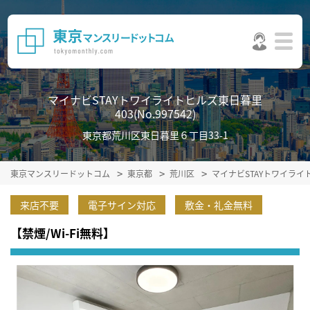
マイナビSTAYトワイライトヒルズ東日暮里
403(No.997542)
東京都荒川区東日暮里６丁目33-1
東京マンスリードットコム
東京都
荒川区
マイナビSTAYトワイラ
来店不要
電子サイン対応
敷金・礼金無料
【禁煙/Wi-Fi無料】