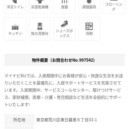
フローリン
洋式トイレ
浴室乾燥機
食器
調理器具
グ
シューズボ
キッチン
独立洗面台
収納
ックス
物件概要（お問合わせNo.997542）
マイナビBizでは、入居期間中にお客様が安心・快適な生活をお送
りいただくことを最優先に、入居サポートサービスを充実させて
います。入居期間中、サービスコールセンター、駆けつけサービ
ス、家財補償、医療・介護・育児相談など生活を全般的にサポー
トいたします!
所在地
東京都荒川区東日暮里６丁目33-1