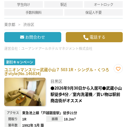
学生向け
駅近
オートロック
手数料無料
保証人不要
東京都
渋谷区
お問合わせ
電話する
運営会社：
ユーアンドアールホテルマネジメント株式会社
割引キャンペーン
ユニオンマンスリー武蔵小山７ 503 1R・シングル・くつろ
ぎstyle(No.146834)
お気
に入
目黒区
り登
録
●2026年9月30日から入居可●武蔵小山
駅徒歩4分／室内洗濯機／買い物は駅前
商店街がオススメ
アクセス
東急池上線「戸越銀座駅」徒歩21分
間取り
1R
面積
18.2m²
築年数
1992年 5月 築