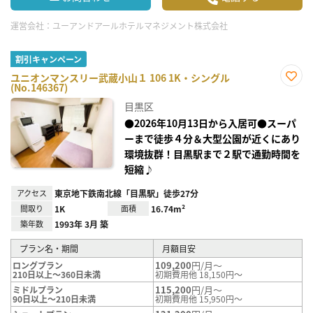
運営会社：
ユーアンドアールホテルマネジメント株式会社
割引キャンペーン
ユニオンマンスリー武蔵小山１ 106 1K・シングル
(No.146367)
お気
に入
目黒区
り登
録
●2026年10月13日から入居可●スーパ
ーまで徒歩４分＆大型公園が近くにあり
環境抜群！目黒駅まで２駅で通勤時間を
短縮♪
アクセス
東京地下鉄南北線「目黒駅」徒歩27分
間取り
1K
面積
16.74m²
築年数
1993年 3月 築
プラン名・期間
月額目安
109,200
円/月～
ロングプラン
210日以上～360日未満
初期費用他 18,150円～
115,200
円/月～
ミドルプラン
90日以上～210日未満
初期費用他 15,950円～