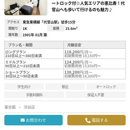
ートロック付☆人気エリアの恵比寿！代
官山へも歩いて行けるのも魅力♪
アクセス
東急東横線「代官山駅」徒歩15分
間取り
1K
面積
15.6m²
築年数
1991年 01月 築
プラン名・期間
月額目安
118,200
円/月～
ロングプラン
210日以上～360日未満
初期費用他 18,150円～
124,200
円/月～
ミドルプラン
90日以上～210日未満
初期費用他 15,950円～
130,200
円/月～
ショートプラン
30日以上～90日未満
初期費用他 14,300円～
学生向け
駅近
オートロック
手数料無料
保証人不要
東京都
渋谷区
お問合わせ
電話する