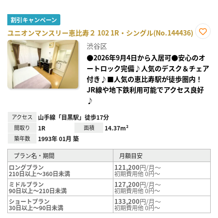
割引キャンペーン
ユニオンマンスリー恵比寿２ 102 1R・シングル(No.144436)
お気
渋谷区
に入
り登
●2026年9月4日から入居可●安心のオ
録
ートロック完備♪人気のデスク＆チェア
付き♪■人気の恵比寿駅が徒歩圏内！
JR線や地下鉄利用可能でアクセス良好
♪
アクセス
山手線「目黒駅」徒歩17分
間取り
1R
面積
14.37m²
築年数
1993年 01月 築
プラン名・期間
月額目安
121,200
円/月～
ロングプラン
210日以上～360日未満
初期費用他 0円～
127,200
円/月～
ミドルプラン
90日以上～210日未満
初期費用他 0円～
133,200
円/月～
ショートプラン
30日以上～90日未満
初期費用他 0円～