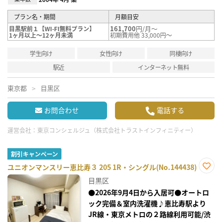
プラン名・期間
月額目安
161,700
円/月～
目黒駅前１【WI-FI無料プラン】
1ヶ月以上～12ヶ月未満
初期費用他 33,000円～
学生向け
女性向け
同棲向け
駅近
インターネット無料
東京都
目黒区
お問合わせ
電話する
運営会社：
東京コンシェルジュ（株式会社トラストインフィニティー）
割引キャンペーン
ユニオンマンスリー恵比寿３ 205 1R・シングル(No.144438)
お気
目黒区
に入
り登
●2026年9月4日から入居可●オートロ
録
ック完備＆室内洗濯機♪恵比寿駅より
JR線・東京メトロの２路線利用可能/渋