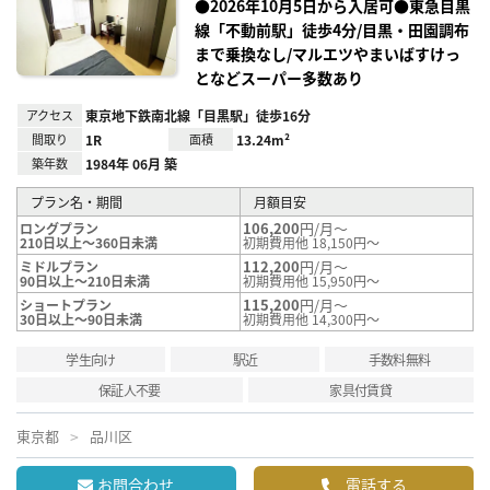
り登
●2026年10月5日から入居可●東急目黒
録
線「不動前駅」徒歩4分/目黒・田園調布
まで乗換なし/マルエツやまいばすけっ
となどスーパー多数あり
アクセス
東京地下鉄南北線「目黒駅」徒歩16分
間取り
1R
面積
13.24m²
築年数
1984年 06月 築
プラン名・期間
月額目安
106,200
円/月～
ロングプラン
210日以上～360日未満
初期費用他 18,150円～
112,200
円/月～
ミドルプラン
90日以上～210日未満
初期費用他 15,950円～
115,200
円/月～
ショートプラン
30日以上～90日未満
初期費用他 14,300円～
学生向け
駅近
手数料無料
保証人不要
家具付賃貸
東京都
品川区
お問合わせ
電話する