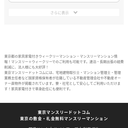
さらに表示
東京都の家具家電付きウィークリーマンション・マンスリーマンション情
報！マンスリー＋ウィークリーでのご利用も可能です。連泊・長期出張の経費
削減に、法人様にも大好評！
東京マンスリードットコムには、宅地建物取引士・マンション管理士・管理
業務主任者など国家資格保有者が在籍している不動産管理会社や不動産オー
ナー直物件が掲載されています。寮・社宅として安心してご利用いただけま
す！家具家電付きで単身赴任にも便利です。
東京マンスリードットコム
東京の敷金・礼金無料マンスリーマンション