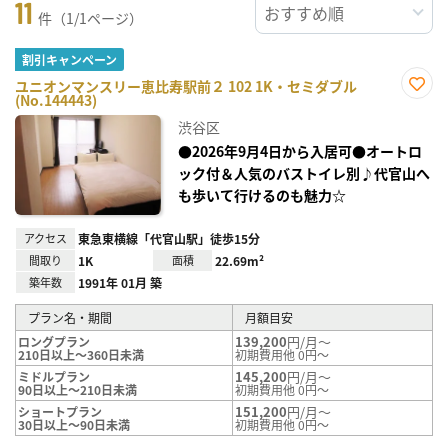
11
件（1/1ページ）
割引キャンペーン
ユニオンマンスリー恵比寿駅前２ 102 1K・セミダブル
(No.144443)
お気
に入
渋谷区
り登
録
●2026年9月4日から入居可●オートロ
ック付＆人気のバストイレ別♪代官山へ
も歩いて行けるのも魅力☆
アクセス
東急東横線「代官山駅」徒歩15分
間取り
1K
面積
22.69m²
築年数
1991年 01月 築
プラン名・期間
月額目安
139,200
円/月～
ロングプラン
210日以上～360日未満
初期費用他 0円～
145,200
円/月～
ミドルプラン
90日以上～210日未満
初期費用他 0円～
151,200
円/月～
ショートプラン
30日以上～90日未満
初期費用他 0円～