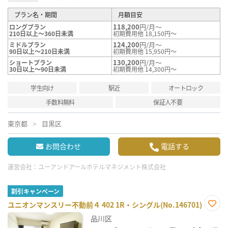
プラン名・期間
月額目安
118,200
円/月～
ロングプラン
210日以上～360日未満
初期費用他 18,150円～
124,200
円/月～
ミドルプラン
90日以上～210日未満
初期費用他 15,950円～
130,200
円/月～
ショートプラン
30日以上～90日未満
初期費用他 14,300円～
学生向け
駅近
オートロック
手数料無料
保証人不要
東京都
目黒区
お問合わせ
電話する
運営会社：
ユーアンドアールホテルマネジメント株式会社
割引キャンペーン
ユニオンマンスリー不動前４ 402 1R・シングル(No.146701)
お気
品川区
に入