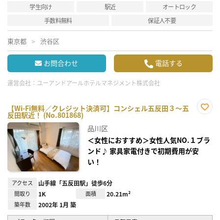
学生向け
駅近
オートロック
手数料無料
保証人不要
東京都
渋谷区
お問合わせ
電話する
運営会社：
ユーアンドアールホテルマネジメント株式会社
【Wi-Fi無料／クレジット決済可】コンシェル五反田３～五
反田駅近！ (No.801868)
お気
に入
品川区
り登
録
＜女性におすすめ＞女性人気NO.１ブラ
ンド♪ 家具家電付きで初期費用が安
い！
アクセス
山手線「五反田駅」徒歩6分
間取り
1K
面積
20.21m²
築年数
2002年 1月 築