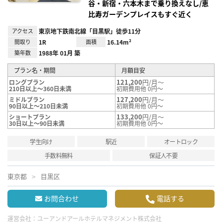
谷・新宿・六本木まで乗り換えなし/恵
比寿ガーデンプレイスもすぐ近く
アクセス
東京地下鉄南北線「目黒駅」徒歩11分
間取り
1R
面積
16.14m²
築年数
1988年 01月 築
プラン名・期間
月額目安
121,200
円/月～
ロングプラン
210日以上～360日未満
初期費用他 0円～
127,200
円/月～
ミドルプラン
90日以上～210日未満
初期費用他 0円～
133,200
円/月～
ショートプラン
30日以上～90日未満
初期費用他 0円～
学生向け
駅近
オートロック
手数料無料
保証人不要
東京都
目黒区
お問合わせ
電話する
運営会社：
ユーアンドアールホテルマネジメント株式会社