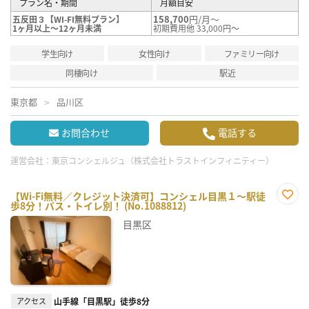
プラン名・期間
月額目安
158,700
円/月～
五反田３【WI-FI無料プラン】
1ヶ月以上～12ヶ月未満
初期費用他 33,000円～
学生向け
女性向け
ファミリー向け
同棲向け
駅近
東京都
品川区
お問合わせ
電話する
運営会社：
東京コンシェルジュ（株式会社トラストインフィニティー）
【Wi-Fi無料／クレジット決済可】コンシェル目黒１～駅徒
歩8分！バス・トイレ別！ (No.1088812)
お気
に入
目黒区
り登
録
アクセス
山手線「目黒駅」徒歩8分