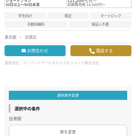
121,200
円/月～
ショートプラン
30日以上～90日未満
初期費用他 14,300円～
学生向け
駅近
オートロック
手数料無料
保証人不要
東京都
目黒区
お問合わせ
電話する
運営会社：
ユーアンドアールホテルマネジメント株式会社
選択条件変更
選択中の条件
目黒駅
駅を変更