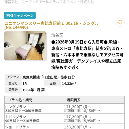
運営会社：
ユーアンドアールホテルマネジメント株式会社
割引キャンペーン
ユニオンマンスリー恵比寿駅前１ 302 1R・シングル
(No.144440)
お気
に入
渋谷区
り登
録
●2026年9月19日から入居可●JR線・
東京メトロ「恵比寿駅」徒歩5分/渋谷・
新宿・六本木まで乗換なしでアクセス可
能/恵比寿ガーデンプレイスや都立広尾
病院もすぐ近く
アクセス
東急東横線「代官山駅」徒歩12分
間取り
1R
面積
14.33m²
築年数
1984年 1月 築
プラン名・期間
月額目安
121,200
円/月～
ロングプラン
210日以上～360日未満
初期費用他 18,150円～
127,200
円/月～
ミドルプラン
90日以上～210日未満
初期費用他 15,950円～
133,200
円/月～
ショートプラン