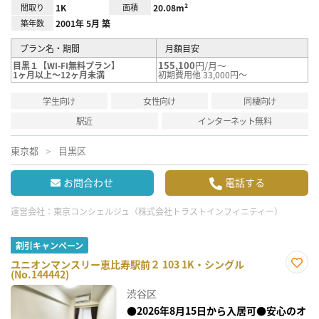
間取り
1K
面積
20.08m²
築年数
2001年 5月 築
プラン名・期間
月額目安
155,100
円/月～
目黒１【WI-FI無料プラン】
1ヶ月以上～12ヶ月未満
初期費用他 33,000円～
学生向け
女性向け
同棲向け
駅近
インターネット無料
東京都
目黒区
お問合わせ
電話する
運営会社：
東京コンシェルジュ（株式会社トラストインフィニティー）
割引キャンペーン
ユニオンマンスリー恵比寿駅前２ 103 1K・シングル
(No.144442)
お気
に入
渋谷区
り登
録
●2026年8月15日から入居可●安心のオ