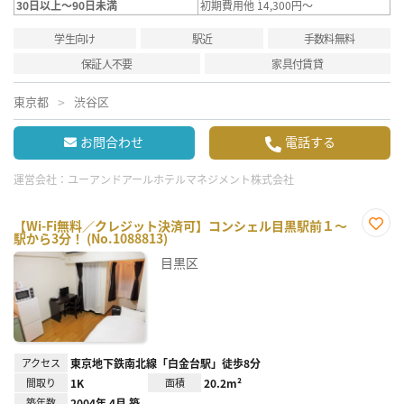
30日以上～90日未満
初期費用他 14,300円～
学生向け
駅近
手数料無料
保証人不要
家具付賃貸
東京都
渋谷区
お問合わせ
電話する
運営会社：
ユーアンドアールホテルマネジメント株式会社
【Wi-Fi無料／クレジット決済可】コンシェル目黒駅前１～
駅から3分！ (No.1088813)
お気
に入
目黒区
り登
録
アクセス
東京地下鉄南北線「白金台駅」徒歩8分
間取り
1K
面積
20.2m²
築年数
2004年 4月 築