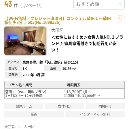
43
件（1/2ページ）
【Wi-Fi無料／クレジット決済可】コンシェル蒲田１～蒲田
駅徒歩8分♪ 503(No.1098335)
お気
に入
大田区
り登
録
＜女性におすすめ＞女性人気NO.１ブラ
ンド♪ 家具家電付きで初期費用が安
い！
アクセス
東急多摩川線「矢口渡駅」徒歩11分
間取り
1K
面積
19.86m²
築年数
2000年 3月 築
プラン名・期間
月額目安
116,700
円/月～
蒲田１【WI-FI無料プラン】
1ヶ月以上～12ヶ月未満
初期費用他 33,000円～
禁煙ルーム
女性向け
同棲向け
駅近
インターネット無料
東京都
大田区