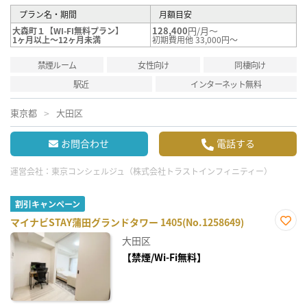
プラン名・期間
月額目安
128,400
円/月～
大森町１【WI-FI無料プラン】
1ヶ月以上～12ヶ月未満
初期費用他 33,000円～
禁煙ルーム
女性向け
同棲向け
駅近
インターネット無料
東京都
大田区
お問合わせ
電話する
運営会社：
東京コンシェルジュ（株式会社トラストインフィニティー）
割引キャンペーン
マイナビSTAY蒲田グランドタワー 1405(No.1258649)
お気
大田区
に入
り登
【禁煙/Wi-Fi無料】
録