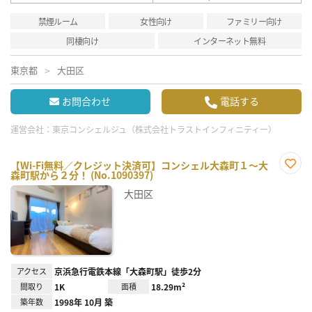
禁煙ルーム
女性向け
ファミリー向け
同棲向け
インターネット無料
東京都
大田区
お問合わせ
電話する
運営会社：
東京コンシェルジュ（株式会社トラストインフィニティー）
【Wi-Fi無料／クレジット決済可】コンシェル大森町１～大
森町駅から２分！ (No.1090397)
お気
に入
大田区
り登
録
アクセス
京浜急行電鉄本線「大森町駅」徒歩2分
間取り
1K
面積
18.29m²
築年数
1998年 10月 築