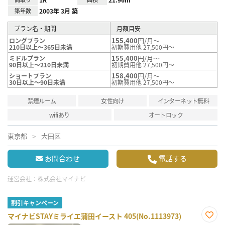
築年数
2003年 3月 築
プラン名・期間
月額目安
155,400
円/月～
ロングプラン
210日以上～365日未満
初期費用他 27,500円～
155,400
円/月～
ミドルプラン
90日以上～210日未満
初期費用他 27,500円～
158,400
円/月～
ショートプラン
30日以上～90日未満
初期費用他 27,500円～
禁煙ルーム
女性向け
インターネット無料
wifiあり
オートロック
東京都
大田区
お問合わせ
電話する
運営会社：
株式会社マイナビ
割引キャンペーン
マイナビSTAYミライエ蒲田イースト 405(No.1113973)