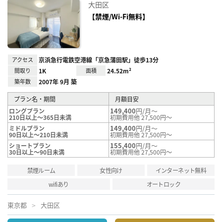
お気
大田区
に入
り登
【禁煙/Wi-Fi無料】
録
アクセス
京浜急行電鉄空港線「京急蒲田駅」徒歩13分
間取り
1K
面積
24.52m²
築年数
2007年 9月 築
プラン名・期間
月額目安
149,400
円/月～
ロングプラン
210日以上～365日未満
初期費用他 27,500円～
149,400
円/月～
ミドルプラン
90日以上～210日未満
初期費用他 27,500円～
155,400
円/月～
ショートプラン
30日以上～90日未満
初期費用他 27,500円～
禁煙ルーム
女性向け
インターネット無料
wifiあり
オートロック
東京都
大田区