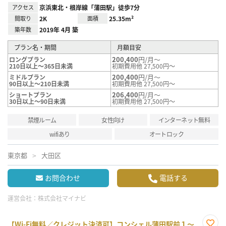
アクセス
京浜東北・根岸線「蒲田駅」徒歩7分
間取り
2K
面積
25.35m²
築年数
2019年 4月 築
プラン名・期間
月額目安
200,400
円/月～
ロングプラン
210日以上～365日未満
初期費用他 27,500円～
200,400
円/月～
ミドルプラン
90日以上～210日未満
初期費用他 27,500円～
206,400
円/月～
ショートプラン
30日以上～90日未満
初期費用他 27,500円～
禁煙ルーム
女性向け
インターネット無料
wifiあり
オートロック
東京都
大田区
お問合わせ
電話する
運営会社：
株式会社マイナビ
【Wi-Fi無料／クレジット決済可】コンシェル蒲田駅前１～