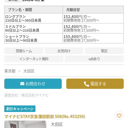
プラン名・期間
月額目安
152,400
円/月～
ロングプラン
210日以上～365日未満
初期費用他 27,500円～
152,400
円/月～
ミドルプラン
90日以上～210日未満
初期費用他 27,500円～
155,400
円/月～
ショートプラン
30日以上～90日未満
初期費用他 27,500円～
禁煙ルーム
女性向け
駅近
インターネット無料
wifiあり
東京都
大田区
お問合わせ
電話する
運営会社：
株式会社マイナビ
割引キャンペーン
マイナビSTAY京急蒲田駅前 508(No.453256)
お気
大田区
に入