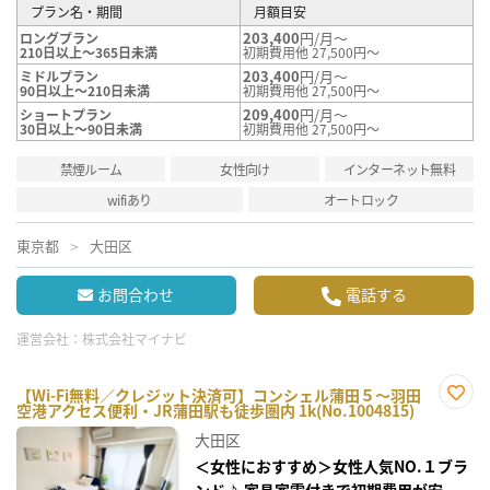
プラン名・期間
月額目安
203,400
円/月～
ロングプラン
210日以上～365日未満
初期費用他 27,500円～
203,400
円/月～
ミドルプラン
90日以上～210日未満
初期費用他 27,500円～
209,400
円/月～
ショートプラン
30日以上～90日未満
初期費用他 27,500円～
禁煙ルーム
女性向け
インターネット無料
wifiあり
オートロック
東京都
大田区
お問合わせ
電話する
運営会社：
株式会社マイナビ
【Wi-Fi無料／クレジット決済可】コンシェル蒲田５～羽田
空港アクセス便利・JR蒲田駅も徒歩圏内 1k(No.1004815)
お気
に入
大田区
り登
録
＜女性におすすめ＞女性人気NO.１ブラ
ンド♪ 家具家電付きで初期費用が安