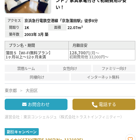
い！
アクセス
京浜急行電鉄空港線「京急蒲田駅」徒歩8分
間取り
1K
面積
22.07m²
築年数
2003年 3月 築
プラン名・期間
月額目安
128,700
円/月～
蒲田５【WI-FI無料プラン】
1ヶ月以上～12ヶ月未満
初期費用他 33,000円～
禁煙ルーム
女性向け
ファミリー向け
同棲向け
インターネット無料
東京都
大田区
お問合わせ
電話する
運営会社：
東京コンシェルジュ（株式会社トラストインフィニティー）
割引キャンペーン