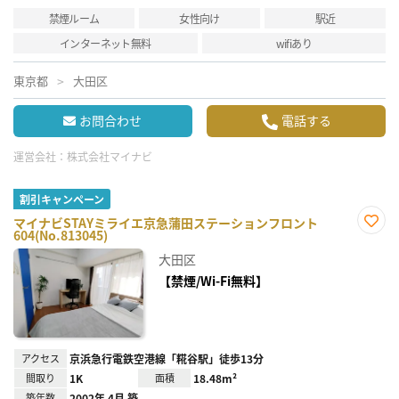
禁煙ルーム
女性向け
駅近
インターネット無料
wifiあり
東京都
大田区
お問合わせ
電話する
運営会社：
株式会社マイナビ
割引キャンペーン
マイナビSTAYミライエ京急蒲田ステーションフロント
604(No.813045)
お気
に入
大田区
り登
録
【禁煙/Wi-Fi無料】
アクセス
京浜急行電鉄空港線「糀谷駅」徒歩13分
間取り
1K
面積
18.48m²
築年数
2002年 4月 築