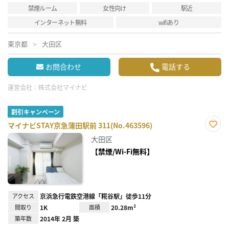
禁煙ルーム
女性向け
駅近
インターネット無料
wifiあり
東京都
大田区
お問合わせ
電話する
運営会社：
株式会社マイナビ
割引キャンペーン
マイナビSTAY京急蒲田駅前 311(No.463596)
お気
大田区
に入
り登
【禁煙/Wi-Fi無料】
録
アクセス
京浜急行電鉄空港線「糀谷駅」徒歩11分
間取り
1K
面積
20.28m²
築年数
2014年 2月 築