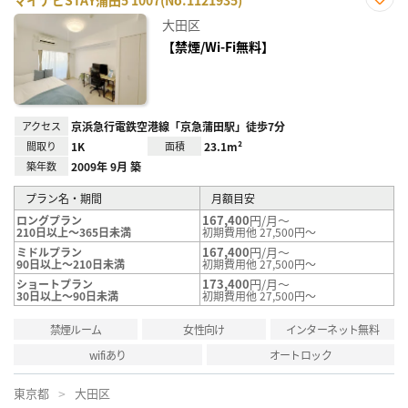
マイナビSTAY蒲田5 1007(No.1121935)
お気
大田区
に入
り登
【禁煙/Wi-Fi無料】
録
アクセス
京浜急行電鉄空港線「京急蒲田駅」徒歩7分
間取り
1K
面積
23.1m²
築年数
2009年 9月 築
プラン名・期間
月額目安
167,400
円/月～
ロングプラン
210日以上～365日未満
初期費用他 27,500円～
167,400
円/月～
ミドルプラン
90日以上～210日未満
初期費用他 27,500円～
173,400
円/月～
ショートプラン
30日以上～90日未満
初期費用他 27,500円～
禁煙ルーム
女性向け
インターネット無料
wifiあり
オートロック
東京都
大田区