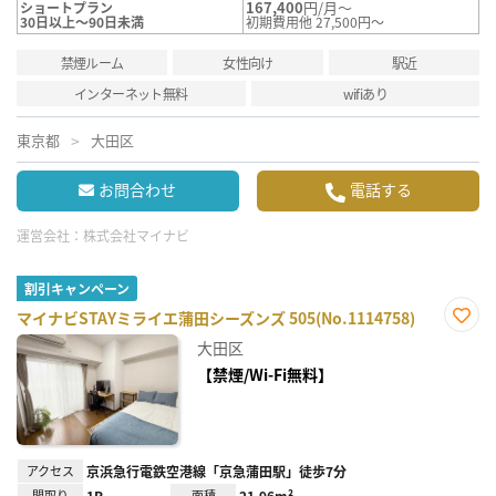
167,400
円/月～
ショートプラン
30日以上～90日未満
初期費用他 27,500円～
禁煙ルーム
女性向け
駅近
インターネット無料
wifiあり
東京都
大田区
お問合わせ
電話する
運営会社：
株式会社マイナビ
割引キャンペーン
マイナビSTAYミライエ蒲田シーズンズ 505(No.1114758)
お気
大田区
に入
り登
【禁煙/Wi-Fi無料】
録
アクセス
京浜急行電鉄空港線「京急蒲田駅」徒歩7分
間取り
1R
面積
21.96m²