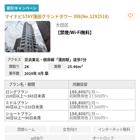
割引キャンペーン
マイナビSTAY蒲田グランドタワー 308(No.1292518)
お気
大田区
に入
り登
【禁煙/Wi-Fi無料】
録
アクセス
京浜東北・根岸線「蒲田駅」徒歩7分
間取り
2K
面積
25.46m²
築年数
2019年 4月 築
プラン名・期間
月額目安
188,400
円/月～
ロングプラン
210日以上～365日未満
初期費用他 27,500円～
188,400
円/月～
ミドルプラン
90日以上～210日未満
初期費用他 27,500円～
194,400
円/月～
ショートプラン
30日以上～90日未満
初期費用他 27,500円～
禁煙ルーム
女性向け
インターネット無料
wifiあり
オートロック