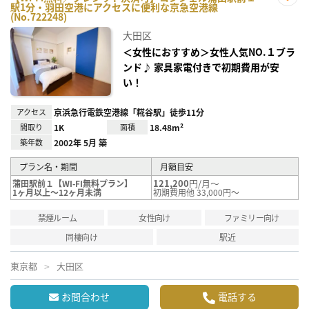
駅1分・羽田空港にアクセスに便利な京急空港線
お気
(No.722248)
に入
り登
大田区
録
＜女性におすすめ＞女性人気NO.１ブラ
ンド♪ 家具家電付きで初期費用が安
い！
アクセス
京浜急行電鉄空港線「糀谷駅」徒歩11分
間取り
1K
面積
18.48m²
築年数
2002年 5月 築
プラン名・期間
月額目安
121,200
円/月～
蒲田駅前１【WI-FI無料プラン】
1ヶ月以上～12ヶ月未満
初期費用他 33,000円～
禁煙ルーム
女性向け
ファミリー向け
同棲向け
駅近
東京都
大田区
お問合わせ
電話する