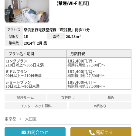
り登
【禁煙/Wi-Fi無料】
録
アクセス
京浜急行電鉄空港線「糀谷駅」徒歩11分
間取り
1K
面積
20.28m²
築年数
2014年 2月 築
プラン名・期間
月額目安
182,400
円/月～
ロングプラン
210日以上～365日未満
初期費用他 27,500円～
182,400
円/月～
ミドルプラン
90日以上～210日未満
初期費用他 27,500円～
188,400
円/月～
ショートプラン
30日以上～90日未満
初期費用他 27,500円～
禁煙ルーム
女性向け
駅近
インターネット無料
wifiあり
東京都
大田区
お問合わせ
電話する