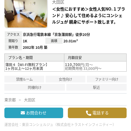
に入
大田区
り登
録
＜女性におすすめ＞女性人気NO.１ブラ
ンド♪ 安心して住めるようにコンシェ
ルジュが 親身にサポート致します。
アクセス
京浜急行電鉄本線「京急蒲田駅」徒歩20分
間取り
1K
面積
20.01m²
築年数
2002年 10月 築
プラン名・期間
月額目安
110,700
円/月～
蒲田４【WI-FI無料プラン】
1ヶ月以上～12ヶ月未満
初期費用他 33,000円～
禁煙ルーム
女性向け
ファミリー向け
同棲向け
駅近
東京都
大田区
お問合わせ
電話する
運営会社：
東京コンシェルジュ（株式会社トラストインフィニティー）