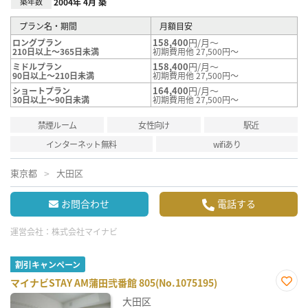
築年数
2004年 4月 築
プラン名・期間
月額目安
158,400
円/月～
ロングプラン
210日以上～365日未満
初期費用他 27,500円～
158,400
円/月～
ミドルプラン
90日以上～210日未満
初期費用他 27,500円～
164,400
円/月～
ショートプラン
30日以上～90日未満
初期費用他 27,500円～
禁煙ルーム
女性向け
駅近
インターネット無料
wifiあり
東京都
大田区
お問合わせ
電話する
運営会社：
株式会社マイナビ
割引キャンペーン
マイナビSTAY AM蒲田弐番館 805(No.1075195)
お気
大田区
に入