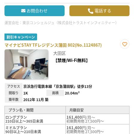
お問合わせ
電話する
運営会社：
東京コンシェルジュ（株式会社トラストインフィニティー）
割引キャンペーン
マイナビSTAY TFレジデンス蒲田 802(No.1124867)
お気
大田区
に入
り登
【禁煙/Wi-Fi無料】
録
アクセス
京浜急行電鉄本線「京急蒲田駅」徒歩13分
間取り
1K
面積
20.04m²
築年数
2012年 11月 築
プラン名・期間
月額目安
161,400
円/月～
ロングプラン
210日以上～365日未満
初期費用他 27,500円～
161,400
円/月～
ミドルプラン
90日以上～210日未満
初期費用他 27,500円～