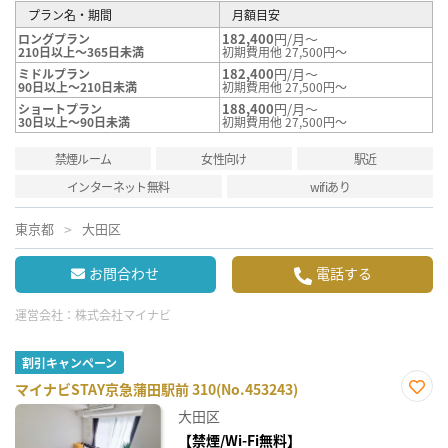
プラン名・期間
月額目安
182,400
円/月～
ロングプラン
210日以上～365日未満
初期費用他 27,500円～
182,400
円/月～
ミドルプラン
90日以上～210日未満
初期費用他 27,500円～
188,400
円/月～
ショートプラン
30日以上～90日未満
初期費用他 27,500円～
禁煙ルーム
女性向け
駅近
インターネット無料
wifiあり
東京都
大田区
お問合わせ
電話する
運営会社：
株式会社マイナビ
割引キャンペーン
マイナビSTAY京急蒲田駅前 310(No.453243)
お気
大田区
に入
り登
【禁煙/Wi-Fi無料】