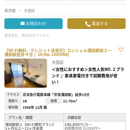
東京都
大田区
お問合わせ
電話する
運営会社：
株式会社マイナビ
【Wi-Fi無料／クレジット決済可】コンシェル蒲田駅前２～
蒲田駅徒歩４分♪ 1K(No.1005068)
お気
に入
大田区
り登
録
＜女性におすすめ＞女性人気NO.１ブラ
ンド♪ 家具家電付きで初期費用が安
い！
アクセス
京浜急行電鉄本線「京急蒲田駅」徒歩15分
間取り
1K
面積
21.76m²
築年数
1998年 12月 築
プラン名・期間
月額目安
146,400
円/月～
蒲田駅前２【WI-FI無料プラン】
1ヶ月以上～12ヶ月未満
初期費用他 33,000円～