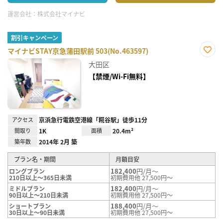
運営会社：
株式会社マイナビ
割引キャンペーン
マイナビSTAY京急蒲田駅前 503(No.463597)
お気
大田区
に入
り登
【禁煙/Wi-Fi無料】
録
アクセス
京浜急行電鉄空港線「糀谷駅」徒歩11分
間取り
1K
面積
20.4m²
築年数
2014年 2月 築
プラン名・期間
月額目安
182,400
円/月～
ロングプラン
210日以上～365日未満
初期費用他 27,500円～
182,400
円/月～
ミドルプラン
90日以上～210日未満
初期費用他 27,500円～
188,400
円/月～
ショートプラン
30日以上～90日未満
初期費用他 27,500円～