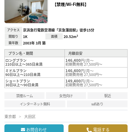
り登
【禁煙/Wi-Fi無料】
録
アクセス
京浜急行電鉄空港線「京急蒲田駅」徒歩15分
間取り
1K
面積
20.52m²
築年数
2003年 3月 築
プラン名・期間
月額目安
146,400
円/月～
ロングプラン
210日以上～365日未満
初期費用他 27,500円～
146,400
円/月～
ミドルプラン
90日以上～210日未満
初期費用他 27,500円～
149,400
円/月～
ショートプラン
30日以上～90日未満
初期費用他 27,500円～
禁煙ルーム
女性向け
駅近
インターネット無料
wifiあり
東京都
大田区
お問合わせ
電話する