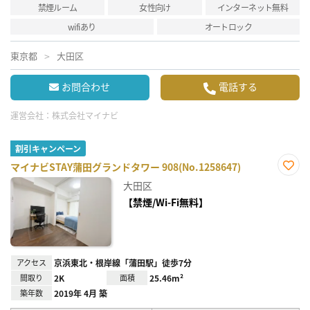
禁煙ルーム
女性向け
インターネット無料
wifiあり
オートロック
東京都
大田区
お問合わせ
電話する
運営会社：
株式会社マイナビ
割引キャンペーン
マイナビSTAY蒲田グランドタワー 908(No.1258647)
お気
大田区
に入
り登
【禁煙/Wi-Fi無料】
録
アクセス
京浜東北・根岸線「蒲田駅」徒歩7分
間取り
2K
面積
25.46m²
築年数
2019年 4月 築