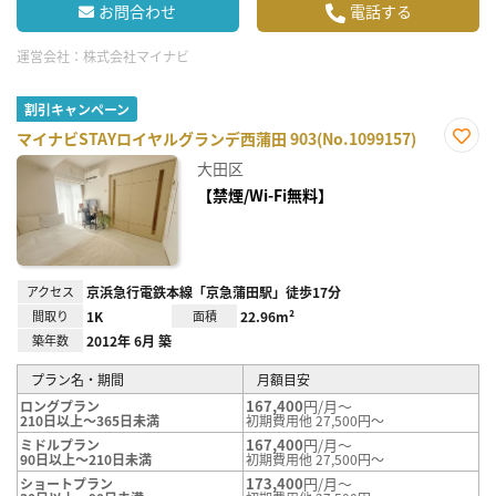
お問合わせ
電話する
運営会社：
株式会社マイナビ
割引キャンペーン
マイナビSTAYロイヤルグランデ西蒲田 903(No.1099157)
お気
大田区
に入
り登
【禁煙/Wi-Fi無料】
録
アクセス
京浜急行電鉄本線「京急蒲田駅」徒歩17分
間取り
1K
面積
22.96m²
築年数
2012年 6月 築
プラン名・期間
月額目安
167,400
円/月～
ロングプラン
210日以上～365日未満
初期費用他 27,500円～
167,400
円/月～
ミドルプラン
90日以上～210日未満
初期費用他 27,500円～
173,400
円/月～
ショートプラン