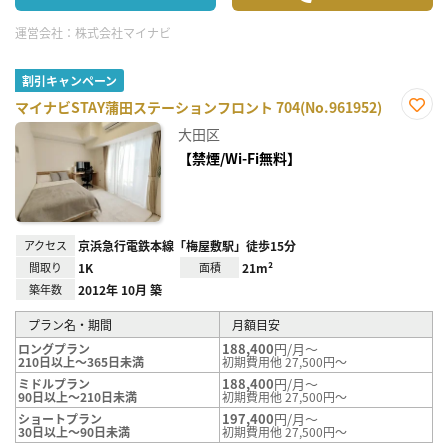
運営会社：
株式会社マイナビ
割引キャンペーン
マイナビSTAY蒲田ステーションフロント 704(No.961952)
お気
大田区
に入
り登
【禁煙/Wi-Fi無料】
録
アクセス
京浜急行電鉄本線「梅屋敷駅」徒歩15分
間取り
1K
面積
21m²
築年数
2012年 10月 築
プラン名・期間
月額目安
188,400
円/月～
ロングプラン
210日以上～365日未満
初期費用他 27,500円～
188,400
円/月～
ミドルプラン
90日以上～210日未満
初期費用他 27,500円～
197,400
円/月～
ショートプラン
30日以上～90日未満
初期費用他 27,500円～