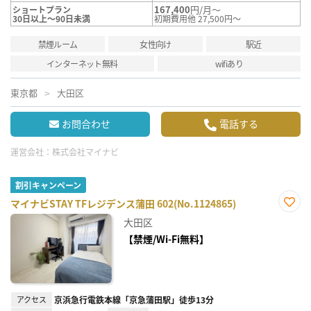
167,400
円/月～
ショートプラン
30日以上～90日未満
初期費用他 27,500円～
禁煙ルーム
女性向け
駅近
インターネット無料
wifiあり
東京都
大田区
お問合わせ
電話する
運営会社：
株式会社マイナビ
割引キャンペーン
マイナビSTAY TFレジデンス蒲田 602(No.1124865)
お気
大田区
に入
り登
【禁煙/Wi-Fi無料】
録
アクセス
京浜急行電鉄本線「京急蒲田駅」徒歩13分