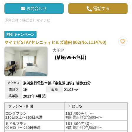
お問合わせ
電話する
運営会社：
株式会社マイナビ
割引キャンペーン
マイナビSTAYセレニティヒルズ蒲田 802(No.1114760)
お気
大田区
に入
り登
【禁煙/Wi-Fi無料】
録
アクセス
京浜急行電鉄本線「京急蒲田駅」徒歩22分
間取り
1K
面積
21.03m²
築年数
2013年 4月 築
プラン名・期間
月額目安
161,400
円/月～
ロングプラン
210日以上～365日未満
初期費用他 27,500円～
161,400
円/月～
ミドルプラン
90日以上～210日未満
初期費用他 27,500円～