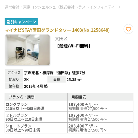
運営会社：
東京コンシェルジュ（株式会社トラストインフィニティー）
割引キャンペーン
マイナビSTAY蒲田グランドタワー 1403(No.1258648)
お気
大田区
に入
り登
【禁煙/Wi-Fi無料】
録
アクセス
京浜東北・根岸線「蒲田駅」徒歩7分
間取り
2K
面積
25.35m²
築年数
2019年 4月 築
プラン名・期間
月額目安
197,400
円/月～
ロングプラン
210日以上～365日未満
初期費用他 27,500円～
197,400
円/月～
ミドルプラン
90日以上～210日未満
初期費用他 27,500円～
203,400
円/月～
ショートプラン
30日以上～90日未満
初期費用他 27,500円～