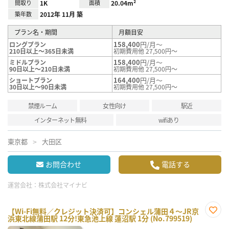
間取り
1K
面積
20.04m²
築年数
2012年 11月 築
プラン名・期間
月額目安
158,400
円/月～
ロングプラン
210日以上～365日未満
初期費用他 27,500円～
158,400
円/月～
ミドルプラン
90日以上～210日未満
初期費用他 27,500円～
164,400
円/月～
ショートプラン
30日以上～90日未満
初期費用他 27,500円～
禁煙ルーム
女性向け
駅近
インターネット無料
wifiあり
東京都
大田区
お問合わせ
電話する
運営会社：
株式会社マイナビ
【Wi-Fi無料／クレジット決済可】コンシェル蒲田４～JR京
浜東北線蒲田駅 12分!東急池上線 蓮沼駅 1分 (No.799519)
お気