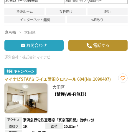
30日以上～90日未満
初期費用他 27,500円～
禁煙ルーム
女性向け
駅近
インターネット無料
wifiあり
東京都
大田区
お問合わせ
電話する
運営会社：
株式会社マイナビ
割引キャンペーン
マイナビSTAYミライエ蒲田クロワール 604(No.1090407)
お気
大田区
に入
り登
【禁煙/Wi-Fi無料】
録
アクセス
京浜急行電鉄空港線「京急蒲田駅」徒歩17分
間取り
1K
面積
20.81m²