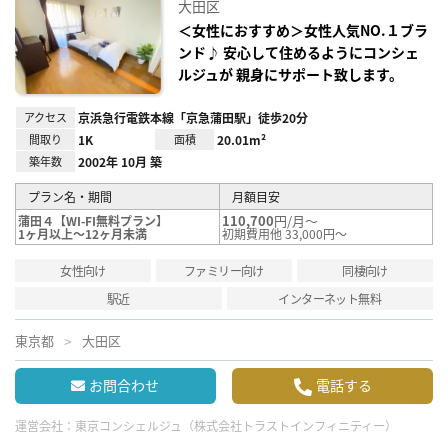
に入
大田区
り登
録
＜女性におすすめ＞女性人気NO.１ブラ
ンド♪ 安心して住めるようにコンシェ
ルジュが 親身にサポート致します。
アクセス
京浜急行電鉄本線「京急蒲田駅」徒歩20分
間取り
1K
面積
20.01m²
築年数
2002年 10月 築
プラン名・期間
月額目安
110,700
円/月～
蒲田４【WI-FI無料プラン】
1ヶ月以上～12ヶ月未満
初期費用他 33,000円～
女性向け
ファミリー向け
同棲向け
駅近
インターネット無料
東京都
大田区
お問合わせ
電話する
運営会社：
東京コンシェルジュ（株式会社トラストインフィニティー）