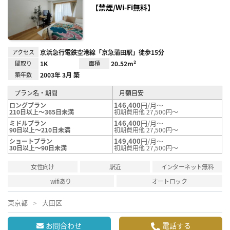
り登
【禁煙/Wi-Fi無料】
録
アクセス
京浜急行電鉄空港線「京急蒲田駅」徒歩15分
間取り
1K
面積
20.52m²
築年数
2003年 3月 築
プラン名・期間
月額目安
146,400
円/月～
ロングプラン
210日以上～365日未満
初期費用他 27,500円～
146,400
円/月～
ミドルプラン
90日以上～210日未満
初期費用他 27,500円～
149,400
円/月～
ショートプラン
30日以上～90日未満
初期費用他 27,500円～
女性向け
駅近
インターネット無料
wifiあり
オートロック
東京都
大田区
お問合わせ
電話する