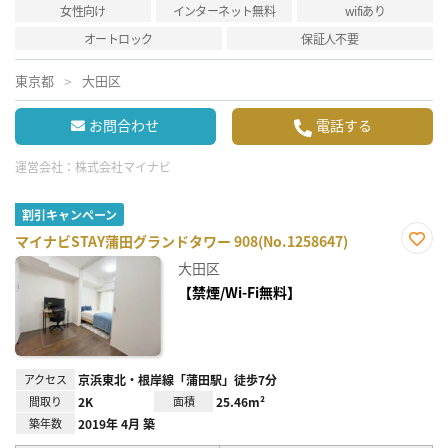
女性向け
インターネット無料
wifiあり
オートロック
保証人不要
東京都
大田区
お問合わせ
電話する
運営会社：
株式会社マイナビ
割引キャンペーン
マイナビSTAY蒲田グランドタワー 908(No.1258647)
お気
大田区
に入
り登
【禁煙/Wi-Fi無料】
録
アクセス
京浜東北・根岸線「蒲田駅」徒歩7分
間取り
2K
面積
25.46m²
築年数
2019年 4月 築