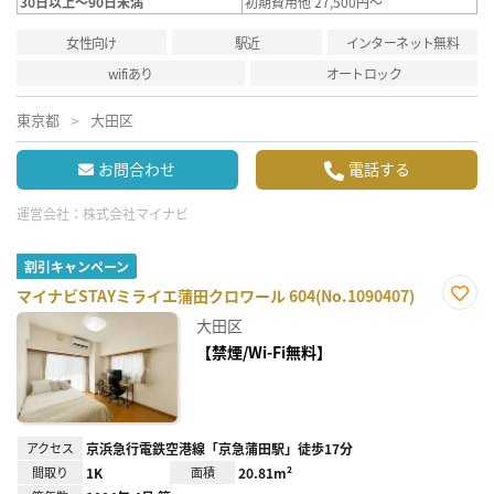
30日以上～90日未満
初期費用他 27,500円～
女性向け
駅近
インターネット無料
wifiあり
オートロック
東京都
大田区
お問合わせ
電話する
運営会社：
株式会社マイナビ
割引キャンペーン
マイナビSTAYミライエ蒲田クロワール 604(No.1090407)
お気
大田区
に入
り登
【禁煙/Wi-Fi無料】
録
アクセス
京浜急行電鉄空港線「京急蒲田駅」徒歩17分
間取り
1K
面積
20.81m²