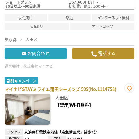
167,400
円/月～
ショートプラン
30日以上～90日未満
初期費用他 27,500円～
女性向け
駅近
インターネット無料
wifiあり
オートロック
東京都
大田区
お問合わせ
電話する
運営会社：
株式会社マイナビ
割引キャンペーン
マイナビSTAYミライエ蒲田シーズンズ 505(No.1114758)
お気
大田区
に入
り登
【禁煙/Wi-Fi無料】
録
アクセス
京浜急行電鉄空港線「京急蒲田駅」徒歩7分
間取り
1R
面積
21.96m²