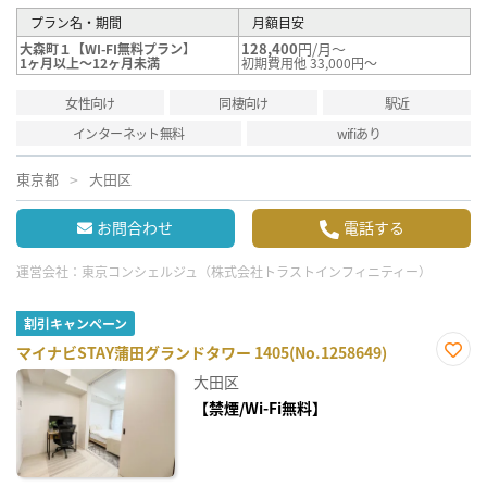
プラン名・期間
月額目安
128,400
円/月～
大森町１【WI-FI無料プラン】
1ヶ月以上～12ヶ月未満
初期費用他 33,000円～
女性向け
同棲向け
駅近
インターネット無料
wifiあり
東京都
大田区
お問合わせ
電話する
運営会社：
東京コンシェルジュ（株式会社トラストインフィニティー）
割引キャンペーン
マイナビSTAY蒲田グランドタワー 1405(No.1258649)
お気
大田区
に入
り登
【禁煙/Wi-Fi無料】
録