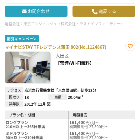
お問合わせ
電話する
運営会社：
東京コンシェルジュ（株式会社トラストインフィニティー）
割引キャンペーン
マイナビSTAY TFレジデンス蒲田 802(No.1124867)
お気
大田区
に入
り登
【禁煙/Wi-Fi無料】
録
アクセス
京浜急行電鉄本線「京急蒲田駅」徒歩13分
間取り
1K
面積
20.04m²
築年数
2012年 11月 築
プラン名・期間
月額目安
161,400
円/月～
ロングプラン
210日以上～365日未満
初期費用他 27,500円～
161,400
円/月～
ミドルプラン
90日以上～210日未満
初期費用他 27,500円～