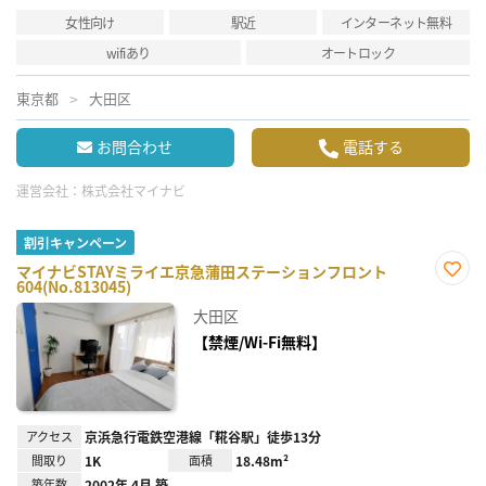
女性向け
駅近
インターネット無料
wifiあり
オートロック
東京都
大田区
お問合わせ
電話する
運営会社：
株式会社マイナビ
割引キャンペーン
マイナビSTAYミライエ京急蒲田ステーションフロント
604(No.813045)
お気
に入
大田区
り登
録
【禁煙/Wi-Fi無料】
アクセス
京浜急行電鉄空港線「糀谷駅」徒歩13分
間取り
1K
面積
18.48m²
築年数
2002年 4月 築