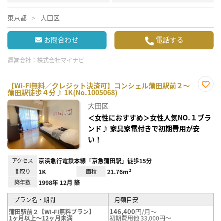
東京都
大田区
お問合わせ
電話する
運営会社：
株式会社マイナビ
【Wi-Fi無料／クレジット決済可】コンシェル蒲田駅前２～
蒲田駅徒歩４分♪ 1K(No.1005068)
お気
に入
大田区
り登
録
＜女性におすすめ＞女性人気NO.１ブラ
ンド♪ 家具家電付きで初期費用が安
い！
アクセス
京浜急行電鉄本線「京急蒲田駅」徒歩15分
間取り
1K
面積
21.76m²
築年数
1998年 12月 築
プラン名・期間
月額目安
146,400
円/月～
蒲田駅前２【WI-FI無料プラン】
1ヶ月以上～12ヶ月未満
初期費用他 33,000円～