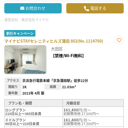
お問合わせ
電話する
運営会社：
株式会社マイナビ
割引キャンペーン
マイナビSTAYセレニティヒルズ蒲田 802(No.1114760)
お気
大田区
に入
り登
【禁煙/Wi-Fi無料】
録
アクセス
京浜急行電鉄本線「京急蒲田駅」徒歩22分
間取り
1K
面積
21.03m²
築年数
2013年 4月 築
プラン名・期間
月額目安
161,400
円/月～
ロングプラン
210日以上～365日未満
初期費用他 27,500円～
161,400
円/月～
ミドルプラン
90日以上～210日未満
初期費用他 27,500円～