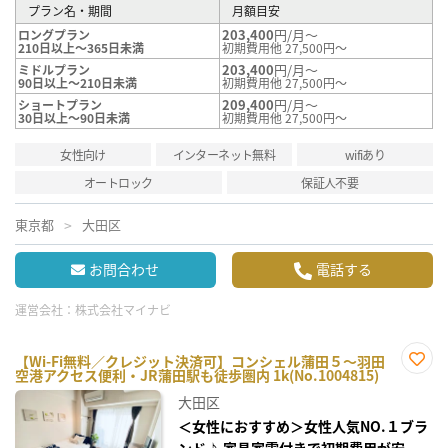
プラン名・期間
月額目安
203,400
円/月～
ロングプラン
210日以上～365日未満
初期費用他 27,500円～
203,400
円/月～
ミドルプラン
90日以上～210日未満
初期費用他 27,500円～
209,400
円/月～
ショートプラン
30日以上～90日未満
初期費用他 27,500円～
女性向け
インターネット無料
wifiあり
オートロック
保証人不要
東京都
大田区
お問合わせ
電話する
運営会社：
株式会社マイナビ
【Wi-Fi無料／クレジット決済可】コンシェル蒲田５～羽田
空港アクセス便利・JR蒲田駅も徒歩圏内 1k(No.1004815)
お気
に入
大田区
り登
録
＜女性におすすめ＞女性人気NO.１ブラ
ンド♪ 家具家電付きで初期費用が安