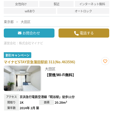
女性向け
駅近
インターネット無料
wifiあり
オートロック
東京都
大田区
お問合わせ
電話する
運営会社：
株式会社マイナビ
割引キャンペーン
マイナビSTAY京急蒲田駅前 311(No.463596)
お気
大田区
に入
り登
【禁煙/Wi-Fi無料】
録
アクセス
京浜急行電鉄空港線「糀谷駅」徒歩11分
間取り
1K
面積
20.28m²
築年数
2014年 2月 築