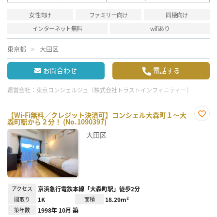
女性向け
ファミリー向け
同棲向け
インターネット無料
wifiあり
東京都
大田区
お問合わせ
電話する
運営会社：
東京コンシェルジュ（株式会社トラストインフィニティー）
【Wi-Fi無料／クレジット決済可】コンシェル大森町１～大
森町駅から２分！ (No.1090397)
お気
に入
大田区
り登
録
アクセス
京浜急行電鉄本線「大森町駅」徒歩2分
間取り
1K
面積
18.29m²
築年数
1998年 10月 築