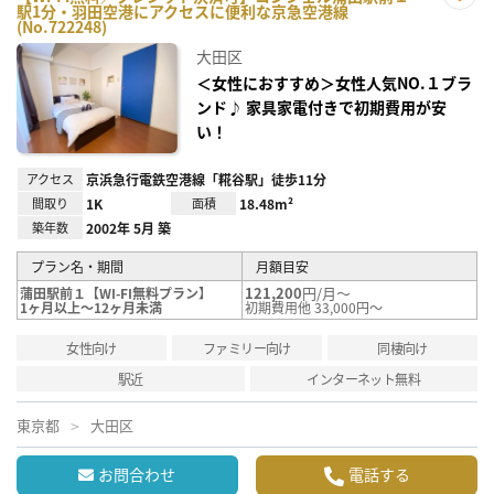
駅1分・羽田空港にアクセスに便利な京急空港線
お気
(No.722248)
に入
り登
大田区
録
＜女性におすすめ＞女性人気NO.１ブラ
ンド♪ 家具家電付きで初期費用が安
い！
アクセス
京浜急行電鉄空港線「糀谷駅」徒歩11分
間取り
1K
面積
18.48m²
築年数
2002年 5月 築
プラン名・期間
月額目安
121,200
円/月～
蒲田駅前１【WI-FI無料プラン】
1ヶ月以上～12ヶ月未満
初期費用他 33,000円～
女性向け
ファミリー向け
同棲向け
駅近
インターネット無料
東京都
大田区
お問合わせ
電話する