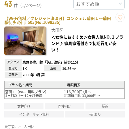
43
件（1/2ページ）
【Wi-Fi無料／クレジット決済可】コンシェル蒲田１～蒲田
駅徒歩8分♪ 503(No.1098335)
お気
に入
大田区
り登
録
＜女性におすすめ＞女性人気NO.１ブラ
ンド♪ 家具家電付きで初期費用が安
い！
アクセス
東急多摩川線「矢口渡駅」徒歩11分
間取り
1K
面積
19.86m²
築年数
2000年 3月 築
プラン名・期間
月額目安
116,700
円/月～
蒲田１【WI-FI無料プラン】
1ヶ月以上～12ヶ月未満
初期費用他 33,000円～
女性向け
同棲向け
駅近
インターネット無料
wifiあり
東京都
大田区