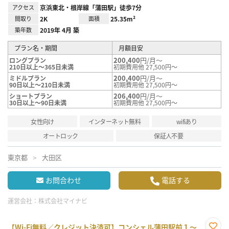
アクセス
京浜東北・根岸線「蒲田駅」徒歩7分
間取り
2K
面積
25.35m²
築年数
2019年 4月 築
プラン名・期間
月額目安
200,400
円/月～
ロングプラン
210日以上～365日未満
初期費用他 27,500円～
200,400
円/月～
ミドルプラン
90日以上～210日未満
初期費用他 27,500円～
206,400
円/月～
ショートプラン
30日以上～90日未満
初期費用他 27,500円～
女性向け
インターネット無料
wifiあり
オートロック
保証人不要
東京都
大田区
お問合わせ
電話する
運営会社：
株式会社マイナビ
【Wi-Fi無料／クレジット決済可】コンシェル蒲田駅前１～