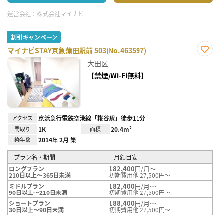
運営会社：
株式会社マイナビ
割引キャンペーン
マイナビSTAY京急蒲田駅前 503(No.463597)
お気
大田区
に入
り登
【禁煙/Wi-Fi無料】
録
アクセス
京浜急行電鉄空港線「糀谷駅」徒歩11分
間取り
1K
面積
20.4m²
築年数
2014年 2月 築
プラン名・期間
月額目安
182,400
円/月～
ロングプラン
210日以上～365日未満
初期費用他 27,500円～
182,400
円/月～
ミドルプラン
90日以上～210日未満
初期費用他 27,500円～
188,400
円/月～
ショートプラン
30日以上～90日未満
初期費用他 27,500円～