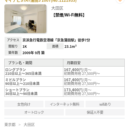
マイナビSTAY蒲田5 1007(No.1121935)
お気
大田区
に入
り登
【禁煙/Wi-Fi無料】
録
アクセス
京浜急行電鉄空港線「京急蒲田駅」徒歩7分
間取り
1K
面積
23.1m²
築年数
2009年 9月 築
プラン名・期間
月額目安
167,400
円/月～
ロングプラン
210日以上～365日未満
初期費用他 27,500円～
167,400
円/月～
ミドルプラン
90日以上～210日未満
初期費用他 27,500円～
173,400
円/月～
ショートプラン
30日以上～90日未満
初期費用他 27,500円～
女性向け
インターネット無料
wifiあり
オートロック
保証人不要
東京都
大田区