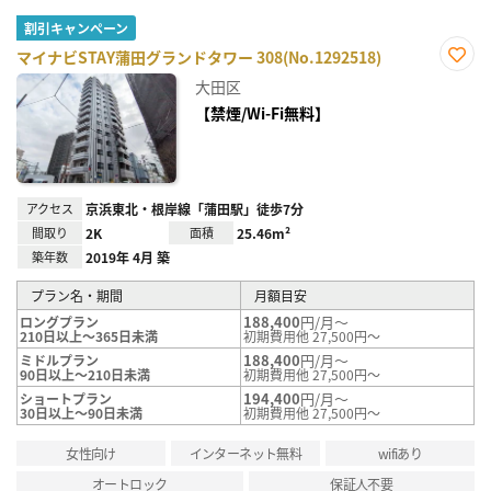
割引キャンペーン
マイナビSTAY蒲田グランドタワー 308(No.1292518)
お気
大田区
に入
り登
【禁煙/Wi-Fi無料】
録
アクセス
京浜東北・根岸線「蒲田駅」徒歩7分
間取り
2K
面積
25.46m²
築年数
2019年 4月 築
プラン名・期間
月額目安
188,400
円/月～
ロングプラン
210日以上～365日未満
初期費用他 27,500円～
188,400
円/月～
ミドルプラン
90日以上～210日未満
初期費用他 27,500円～
194,400
円/月～
ショートプラン
30日以上～90日未満
初期費用他 27,500円～
女性向け
インターネット無料
wifiあり
オートロック
保証人不要