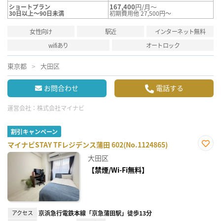
167,400
円/月～
ショートプラン
30日以上～90日未満
初期費用他 27,500円～
女性向け
駅近
インターネット無料
wifiあり
オートロック
東京都
大田区
お問合わせ
電話する
運営会社：
株式会社マイナビ
割引キャンペーン
マイナビSTAY TFレジデンス蒲田 602(No.1124865)
お気
大田区
に入
り登
【禁煙/Wi-Fi無料】
録
アクセス
京浜急行電鉄本線「京急蒲田駅」徒歩13分