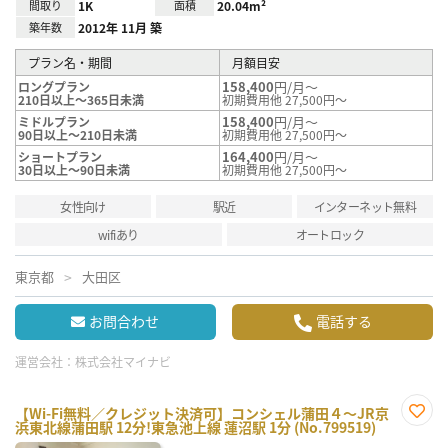
間取り
1K
面積
20.04m²
築年数
2012年 11月 築
プラン名・期間
月額目安
158,400
円/月～
ロングプラン
210日以上～365日未満
初期費用他 27,500円～
158,400
円/月～
ミドルプラン
90日以上～210日未満
初期費用他 27,500円～
164,400
円/月～
ショートプラン
30日以上～90日未満
初期費用他 27,500円～
女性向け
駅近
インターネット無料
wifiあり
オートロック
東京都
大田区
お問合わせ
電話する
運営会社：
株式会社マイナビ
【Wi-Fi無料／クレジット決済可】コンシェル蒲田４～JR京
浜東北線蒲田駅 12分!東急池上線 蓮沼駅 1分 (No.799519)
お気