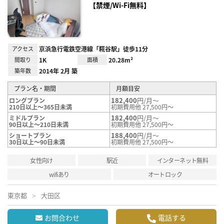
り登
【禁煙/Wi-Fi無料】
録
アクセス
京浜急行電鉄空港線「糀谷駅」徒歩11分
間取り
1K
面積
20.28m²
築年数
2014年 2月 築
プラン名・期間
月額目安
182,400
円/月～
ロングプラン
210日以上～365日未満
初期費用他 27,500円～
182,400
円/月～
ミドルプラン
90日以上～210日未満
初期費用他 27,500円～
188,400
円/月～
ショートプラン
30日以上～90日未満
初期費用他 27,500円～
女性向け
駅近
インターネット無料
wifiあり
オートロック
東京都
大田区
お問合わせ
電話する