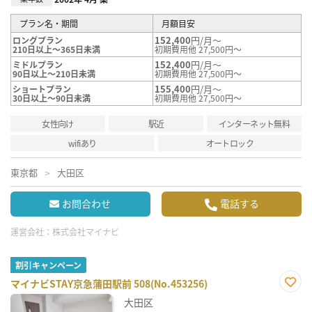
プラン名・期間
月額目安
152,400
円/月～
ロングプラン
210日以上～365日未満
初期費用他 27,500円～
152,400
円/月～
ミドルプラン
90日以上～210日未満
初期費用他 27,500円～
155,400
円/月～
ショートプラン
30日以上～90日未満
初期費用他 27,500円～
女性向け
駅近
インターネット無料
wifiあり
オートロック
東京都
大田区
お問合わせ
電話する
運営会社：
株式会社マイナビ
割引キャンペーン
マイナビSTAY京急蒲田駅前 508(No.453256)
お気
大田区
に入