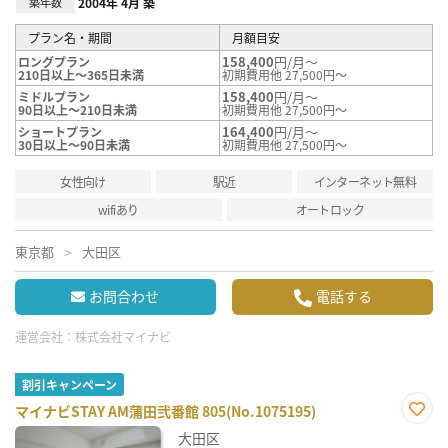
築年数
2004年 4月 築
プラン名・期間
月額目安
158,400
円/月～
ロングプラン
210日以上～365日未満
初期費用他 27,500円～
158,400
円/月～
ミドルプラン
90日以上～210日未満
初期費用他 27,500円～
164,400
円/月～
ショートプラン
30日以上～90日未満
初期費用他 27,500円～
女性向け
駅近
インターネット無料
wifiあり
オートロック
東京都
大田区
お問合わせ
電話する
運営会社：
株式会社マイナビ
割引キャンペーン
マイナビSTAY AM蒲田弐番館 805(No.1075195)
お気
大田区
に入