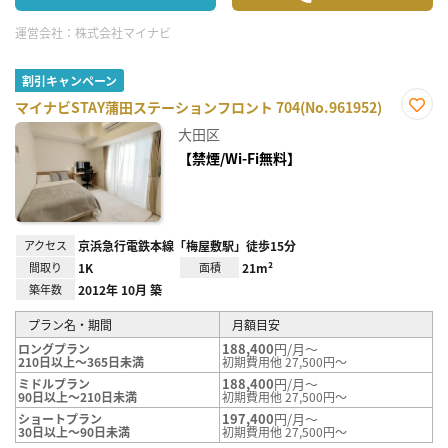
運営会社：
株式会社マイナビ
割引キャンペーン
マイナビSTAY蒲田ステーションフロント 704(No.961952)
お気
大田区
に入
り登
【禁煙/Wi-Fi無料】
録
アクセス
京浜急行電鉄本線「梅屋敷駅」徒歩15分
間取り
1K
面積
21m²
築年数
2012年 10月 築
プラン名・期間
月額目安
188,400
円/月～
ロングプラン
210日以上～365日未満
初期費用他 27,500円～
188,400
円/月～
ミドルプラン
90日以上～210日未満
初期費用他 27,500円～
197,400
円/月～
ショートプラン
30日以上～90日未満
初期費用他 27,500円～