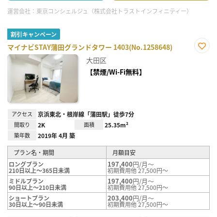
運営会社：
東京コンシェルジュ（株式会社トラストインフィニティー）
割引キャンペーン
マイナビSTAY蒲田グランドタワー 1403(No.1258648)
お気
大田区
に入
り登
【禁煙/Wi-Fi無料】
録
アクセス
京浜東北・根岸線「蒲田駅」徒歩7分
間取り
2K
面積
25.35m²
築年数
2019年 4月 築
プラン名・期間
月額目安
197,400
円/月～
ロングプラン
210日以上～365日未満
初期費用他 27,500円～
197,400
円/月～
ミドルプラン
90日以上～210日未満
初期費用他 27,500円～
203,400
円/月～
ショートプラン
30日以上～90日未満
初期費用他 27,500円～