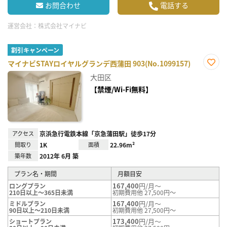
お問合わせ
電話する
運営会社：
株式会社マイナビ
割引キャンペーン
マイナビSTAYロイヤルグランデ西蒲田 903(No.1099157)
お気
大田区
に入
り登
【禁煙/Wi-Fi無料】
録
アクセス
京浜急行電鉄本線「京急蒲田駅」徒歩17分
間取り
1K
面積
22.96m²
築年数
2012年 6月 築
プラン名・期間
月額目安
167,400
円/月～
ロングプラン
210日以上～365日未満
初期費用他 27,500円～
167,400
円/月～
ミドルプラン
90日以上～210日未満
初期費用他 27,500円～
173,400
円/月～
ショートプラン