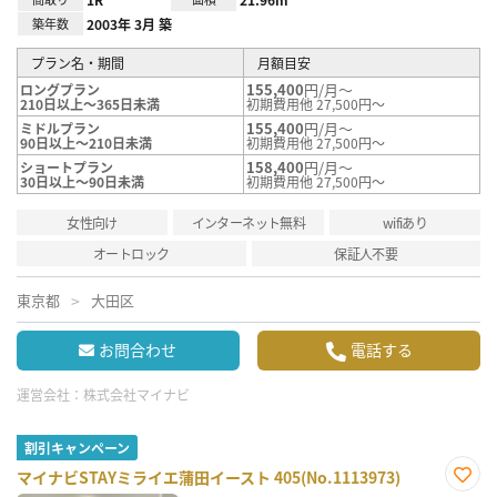
築年数
2003年 3月 築
プラン名・期間
月額目安
155,400
円/月～
ロングプラン
210日以上～365日未満
初期費用他 27,500円～
155,400
円/月～
ミドルプラン
90日以上～210日未満
初期費用他 27,500円～
158,400
円/月～
ショートプラン
30日以上～90日未満
初期費用他 27,500円～
女性向け
インターネット無料
wifiあり
オートロック
保証人不要
東京都
大田区
お問合わせ
電話する
運営会社：
株式会社マイナビ
割引キャンペーン
マイナビSTAYミライエ蒲田イースト 405(No.1113973)