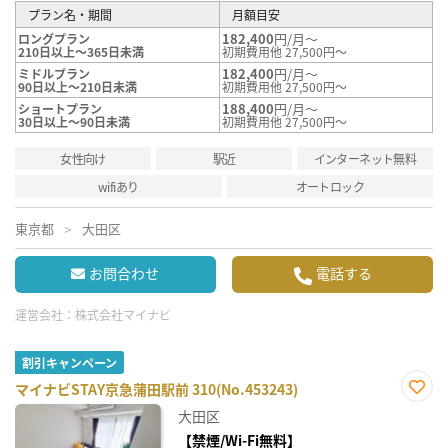
プラン名・期間
月額目安
182,400
円/月～
ロングプラン
210日以上～365日未満
初期費用他 27,500円～
182,400
円/月～
ミドルプラン
90日以上～210日未満
初期費用他 27,500円～
188,400
円/月～
ショートプラン
30日以上～90日未満
初期費用他 27,500円～
女性向け
駅近
インターネット無料
wifiあり
オートロック
東京都
大田区
お問合わせ
電話する
運営会社：
株式会社マイナビ
割引キャンペーン
マイナビSTAY京急蒲田駅前 310(No.453243)
お気
大田区
に入
り登
【禁煙/Wi-Fi無料】