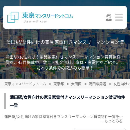
蒲田駅/女性向けの家具家電付きマンスリーマンション情
報
蒲田駅/女性向けの家具家電付きマンスリーマンション賃貸物件一
覧を、43件掲載中。敷金・礼金無料、家具・家電付をご紹介。こ
だわり条件での絞込みも簡単！
東京マンスリードットコム
東京都
大田区
蒲田駅周辺
女性向け
蒲田駅/女性向けの家具家電付きマンスリーマンション賃貸物件
一覧
蒲田駅/女性向けの家具家電付きマンスリーマンション賃貸物件一覧を、43件掲載中。敷金・礼金無料、家具・家電付をご紹介。こだわり条件での絞込みも簡単！
…