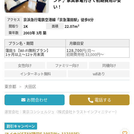
い！
アクセス
京浜急行電鉄空港線「京急蒲田駅」徒歩8分
間取り
1K
面積
22.07m²
築年数
2003年 3月 築
プラン名・期間
月額目安
128,700
円/月～
蒲田５【WI-FI無料プラン】
1ヶ月以上～12ヶ月未満
初期費用他 33,000円～
女性向け
ファミリー向け
同棲向け
インターネット無料
wifiあり
東京都
大田区
お問合わせ
電話する
運営会社：
東京コンシェルジュ（株式会社トラストインフィニティー）
割引キャンペーン