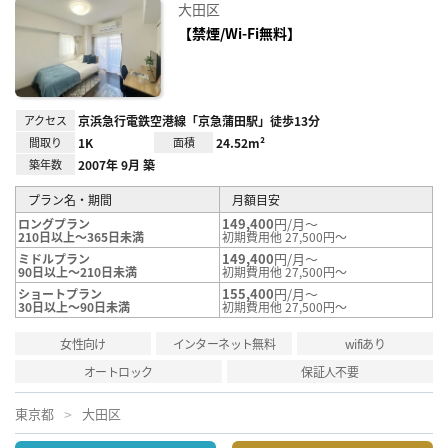
お気
大田区
に入
り登
【禁煙/Wi-Fi無料】
録
アクセス
京浜急行電鉄空港線「京急蒲田駅」徒歩13分
間取り
1K
面積
24.52m²
築年数
2007年 9月 築
プラン名・期間
月額目安
149,400
円/月～
ロングプラン
210日以上～365日未満
初期費用他 27,500円～
149,400
円/月～
ミドルプラン
90日以上～210日未満
初期費用他 27,500円～
155,400
円/月～
ショートプラン
30日以上～90日未満
初期費用他 27,500円～
女性向け
インターネット無料
wifiあり
オートロック
保証人不要
東京都
大田区