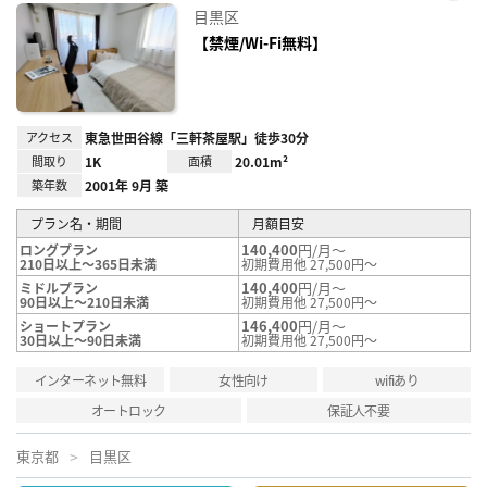
お気
目黒区
に入
り登
【禁煙/Wi-Fi無料】
録
アクセス
東急世田谷線「三軒茶屋駅」徒歩30分
間取り
1K
面積
20.01m²
築年数
2001年 9月 築
プラン名・期間
月額目安
140,400
円/月～
ロングプラン
210日以上～365日未満
初期費用他 27,500円～
140,400
円/月～
ミドルプラン
90日以上～210日未満
初期費用他 27,500円～
146,400
円/月～
ショートプラン
30日以上～90日未満
初期費用他 27,500円～
インターネット無料
女性向け
wifiあり
オートロック
保証人不要
東京都
目黒区