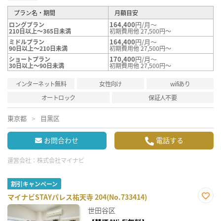
プラン名・期間
月額目安
164,400
円/月～
ロングプラン
210日以上～365日未満
初期費用他 27,500円～
164,400
円/月～
ミドルプラン
90日以上～210日未満
初期費用他 27,500円～
170,400
円/月～
ショートプラン
30日以上～90日未満
初期費用他 27,500円～
インターネット無料
女性向け
wifiあり
オートロック
保証人不要
東京都
目黒区
お問合わせ
電話する
運営会社：
株式会社マイナビ
割引キャンペーン
マイナビSTAYパレス祐天寺 204(No.733414)
お気
世田谷区
に入