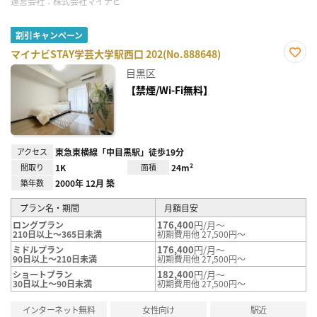
運営会社：
株式会社マイナビ
割引キャンペーン
マイナビSTAY学芸大学駅西口 202(No.888648)
お気
目黒区
に入
り登
【禁煙/Wi-Fi無料】
録
アクセス
東急東横線「中目黒駅」徒歩19分
間取り
1K
面積
24m²
築年数
2000年 12月 築
プラン名・期間
月額目安
176,400
円/月～
ロングプラン
210日以上～365日未満
初期費用他 27,500円～
176,400
円/月～
ミドルプラン
90日以上～210日未満
初期費用他 27,500円～
182,400
円/月～
ショートプラン
30日以上～90日未満
初期費用他 27,500円～
インターネット無料
女性向け
駅近