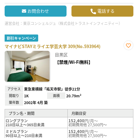
お問合わせ
電話する
運営会社：
東京コンシェルジュ（株式会社トラストインフィニティー）
割引キャンペーン
マイナビSTAYミライエ学芸大学 309(No.593964)
お気
目黒区
に入
り登
【禁煙/Wi-Fi無料】
録
アクセス
東急東横線「祐天寺駅」徒歩21分
間取り
1K
面積
20.79m²
築年数
2002年 4月 築
プラン名・期間
月額目安
152,400
円/月～
ロングプラン
210日以上～365日未満
初期費用他 27,500円～
152,400
円/月～
ミドルプラン
90日以上～210日未満
初期費用他 27,500円～