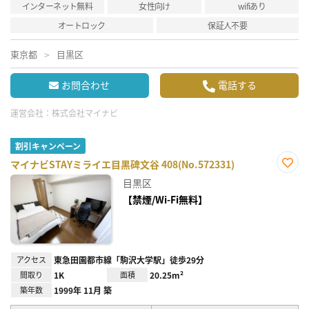
インターネット無料
女性向け
wifiあり
オートロック
保証人不要
東京都
目黒区
お問合わせ
電話する
運営会社：
株式会社マイナビ
割引キャンペーン
マイナビSTAYミライエ目黒碑文谷 408(No.572331)
お気
目黒区
に入
り登
【禁煙/Wi-Fi無料】
録
アクセス
東急田園都市線「駒沢大学駅」徒歩29分
間取り
1K
面積
20.25m²
築年数
1999年 11月 築