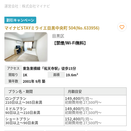
運営会社：
株式会社マイナビ
割引キャンペーン
マイナビSTAYミライエ目黒中央町 504(No.633956)
お気
目黒区
に入
り登
【禁煙/Wi-Fi無料】
録
アクセス
東急東横線「祐天寺駅」徒歩15分
間取り
1K
面積
19.6m²
築年数
2001年 9月 築
プラン名・期間
月額目安
149,400
円/月～
ロングプラン
210日以上～365日未満
初期費用他 27,500円～
149,400
円/月～
ミドルプラン
90日以上～210日未満
初期費用他 27,500円～
152,400
円/月～
ショートプラン
30日以上～90日未満
初期費用他 27,500円～