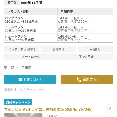
築年数
1999年 11月 築
プラン名・期間
月額目安
143,400
円/月～
ロングプラン
210日以上～365日未満
初期費用他 27,500円～
143,400
円/月～
ミドルプラン
90日以上～210日未満
初期費用他 27,500円～
146,400
円/月～
ショートプラン
30日以上～90日未満
初期費用他 27,500円～
インターネット無料
女性向け
wifiあり
オートロック
保証人不要
東京都
目黒区
お問合わせ
電話する
運営会社：
株式会社マイナビ
割引キャンペーン
マイナビSTAYミライエ目黒柿の木坂 502(No.767345)
お気
目黒区