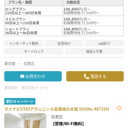
プラン名・期間
月額目安
140,400
円/月～
ロングプラン
210日以上～365日未満
初期費用他 27,500円～
140,400
円/月～
ミドルプラン
90日以上～210日未満
初期費用他 27,500円～
146,400
円/月～
ショートプラン
30日以上～90日未満
初期費用他 27,500円～
インターネット無料
女性向け
wifiあり
オートロック
保証人不要
東京都
目黒区
お問合わせ
電話する
運営会社：
株式会社マイナビ
割引キャンペーン
マイナビSTAYアヴェニール目黒柿の木坂 503(No.487319)
お気
目黒区
に入
り登
【禁煙/Wi-Fi無料】
録