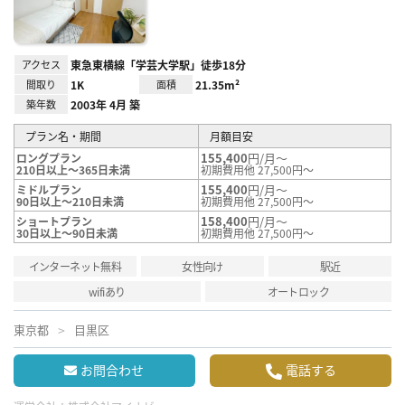
アクセス
東急東横線「学芸大学駅」徒歩18分
間取り
1K
面積
21.35m²
築年数
2003年 4月 築
プラン名・期間
月額目安
155,400
円/月～
ロングプラン
210日以上～365日未満
初期費用他 27,500円～
155,400
円/月～
ミドルプラン
90日以上～210日未満
初期費用他 27,500円～
158,400
円/月～
ショートプラン
30日以上～90日未満
初期費用他 27,500円～
インターネット無料
女性向け
駅近
wifiあり
オートロック
東京都
目黒区
お問合わせ
電話する