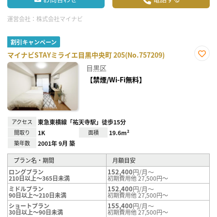
運営会社：
株式会社マイナビ
割引キャンペーン
マイナビSTAYミライエ目黒中央町 205(No.757209)
お気
目黒区
に入
り登
【禁煙/Wi-Fi無料】
録
アクセス
東急東横線「祐天寺駅」徒歩15分
間取り
1K
面積
19.6m²
築年数
2001年 9月 築
プラン名・期間
月額目安
152,400
円/月～
ロングプラン
210日以上～365日未満
初期費用他 27,500円～
152,400
円/月～
ミドルプラン
90日以上～210日未満
初期費用他 27,500円～
155,400
円/月～
ショートプラン
30日以上～90日未満
初期費用他 27,500円～