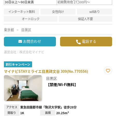
30日以上～90日未満
初期費用他 27,500円～
インターネット無料
女性向け
wifiあり
オートロック
保証人不要
東京都
目黒区
お問合わせ
電話する
運営会社：
株式会社マイナビ
割引キャンペーン
マイナビSTAYミライエ目黒碑文谷 309(No.770556)
お気
目黒区
に入
り登
【禁煙/Wi-Fi無料】
録
アクセス
東急田園都市線「駒沢大学駅」徒歩29分
間取り
1K
面積
20.25m²