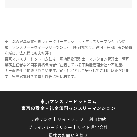
東京都の家具家電付きウィークリーマンション・マンスリーマンション情
報！マンスリー＋ウィークリーでのご利用も可能です。連泊・長期出張の経費
削減に、法人様にも大好評！
東京マンスリードットコムには、宅地建物取引士・マンション管理士・管理
業務主任者など国家資格保有者が在籍している不動産管理会社や不動産オー
ナー直物件が掲載されています。寮・社宅として安心してご利用いただけま
す！家具家電付きで単身赴任にも便利です。
東京マンスリードットコム
東京の敷金・礼金無料マンスリーマンション
関連リンク
サイトマップ
利用規約
プライバシーポリシー
サイト運営会社
掲載のお問い合わせ