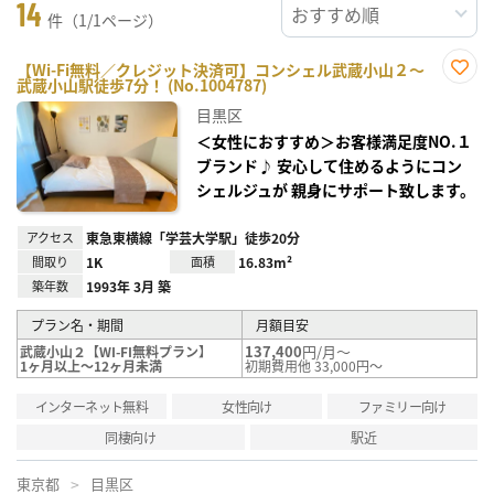
14
件（1/1ページ）
【Wi-Fi無料／クレジット決済可】コンシェル武蔵小山２～
武蔵小山駅徒歩7分！ (No.1004787)
お気
に入
目黒区
り登
録
＜女性におすすめ＞お客様満足度NO.１
ブランド♪ 安心して住めるようにコン
シェルジュが 親身にサポート致します。
アクセス
東急東横線「学芸大学駅」徒歩20分
間取り
1K
面積
16.83m²
築年数
1993年 3月 築
プラン名・期間
月額目安
137,400
円/月～
武蔵小山２【WI-FI無料プラン】
1ヶ月以上～12ヶ月未満
初期費用他 33,000円～
インターネット無料
女性向け
ファミリー向け
同棲向け
駅近
東京都
目黒区