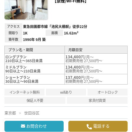
り登
【禁煙/Wi-Fi無料】
録
アクセス
東急田園都市線「池尻大橋駅」徒歩22分
間取り
1K
面積
16.62m²
築年数
1990年 9月 築
プラン名・期間
月額目安
134,400
円/月～
ロングプラン
210日以上～365日未満
初期費用他 27,500円～
134,400
円/月～
ミドルプラン
90日以上～210日未満
初期費用他 27,500円～
137,400
円/月～
ショートプラン
30日以上～90日未満
初期費用他 27,500円～
インターネット無料
wifiあり
オートロック
保証人不要
家具付賃貸
東京都
世田谷区
お問合わせ
電話する