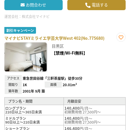
お問合わせ
電話する
運営会社：
株式会社マイナビ
割引キャンペーン
マイナビSTAYミライエ学芸大学West 402(No.775680)
お気
目黒区
に入
り登
【禁煙/Wi-Fi無料】
録
アクセス
東急世田谷線「三軒茶屋駅」徒歩30分
間取り
1K
面積
20.01m²
築年数
2001年 9月 築
プラン名・期間
月額目安
140,400
円/月～
ロングプラン
210日以上～365日未満
初期費用他 27,500円～
140,400
円/月～
ミドルプラン
90日以上～210日未満
初期費用他 27,500円～
146,400
円/月～
ショートプラン