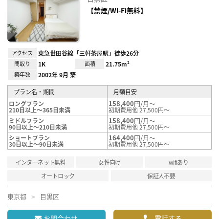
に入
り登
【禁煙/Wi-Fi無料】
録
アクセス
東急世田谷線「三軒茶屋駅」徒歩26分
間取り
1K
面積
21.75m²
築年数
2002年 9月 築
プラン名・期間
月額目安
158,400
円/月～
ロングプラン
210日以上～365日未満
初期費用他 27,500円～
158,400
円/月～
ミドルプラン
90日以上～210日未満
初期費用他 27,500円～
164,400
円/月～
ショートプラン
30日以上～90日未満
初期費用他 27,500円～
インターネット無料
女性向け
wifiあり
オートロック
保証人不要
東京都
目黒区
お問合わせ
電話する