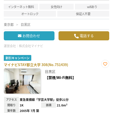
インターネット無料
女性向け
wifiあり
オートロック
保証人不要
東京都
目黒区
お問合わせ
電話する
運営会社：
株式会社マイナビ
割引キャンペーン
マイナビSTAY都立大学 308(No.751439)
お気
目黒区
に入
り登
【禁煙/Wi-Fi無料】
録
アクセス
東急東横線「学芸大学駅」徒歩21分
間取り
1K
面積
21.6m²
築年数
2005年 7月 築