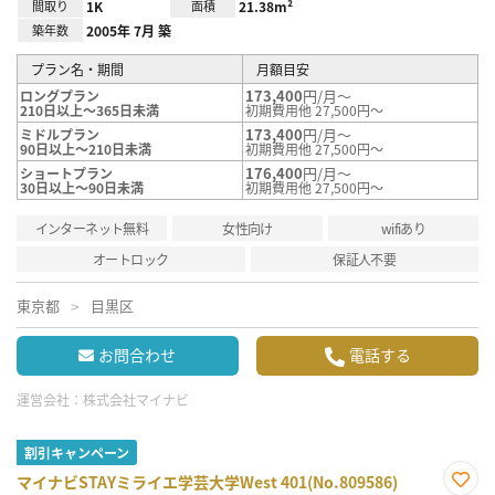
間取り
1K
面積
21.38m²
築年数
2005年 7月 築
プラン名・期間
月額目安
173,400
円/月～
ロングプラン
210日以上～365日未満
初期費用他 27,500円～
173,400
円/月～
ミドルプラン
90日以上～210日未満
初期費用他 27,500円～
176,400
円/月～
ショートプラン
30日以上～90日未満
初期費用他 27,500円～
インターネット無料
女性向け
wifiあり
オートロック
保証人不要
東京都
目黒区
お問合わせ
電話する
運営会社：
株式会社マイナビ
割引キャンペーン
マイナビSTAYミライエ学芸大学West 401(No.809586)