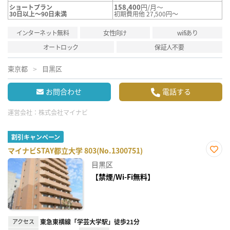
158,400
円/月～
ショートプラン
30日以上～90日未満
初期費用他 27,500円～
インターネット無料
女性向け
wifiあり
オートロック
保証人不要
東京都
目黒区
お問合わせ
電話する
運営会社：
株式会社マイナビ
割引キャンペーン
マイナビSTAY都立大学 803(No.1300751)
お気
目黒区
に入
り登
【禁煙/Wi-Fi無料】
録
アクセス
東急東横線「学芸大学駅」徒歩21分