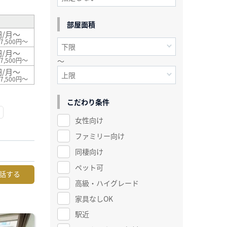
部屋面積
円/月～
7,500円～
円/月～
～
7,500円～
円/月～
7,500円～
こだわり条件
女性向け
ファミリー向け
同棲向け
ペット可
話する
高級・ハイグレード
家具なしOK
駅近