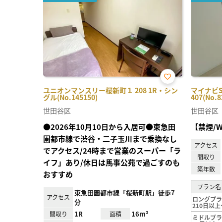
お気
ユニオンマンスリー桜新町１ 208 1R・シン
マイナビ
に入
グル(No.145150)
407(No.8
り登
録
世田谷区
世田谷区
●2026年10月10日から入居可●東急田
【禁煙/W
園都市線で渋谷・二子玉川まで乗換なし
アクセス
でアクセス/24時まで営業のスーパー「ラ
間取り
イフ」あり/休日は馬事公苑で過ごすのも
築年数
おすすめ
プラン名
東急田園都市線「桜新町駅」徒歩7
アクセス
ロングプ
分
210日以上
1R
16m²
間取り
面積
ミドルプ