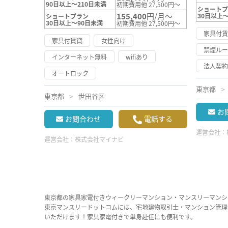
90日以上～210日未満
初期費用他 27,500円～
ショート
155,400
円/月～
30日以上
ショートプラン
30日以上～90日未満
初期費用他 27,500円～
家具付
家具付賃貸
女性向け
禁煙ル
インターネット無料
wifiあり
法人契
オートロック
東京都
東京都
世田谷区
お
お問合わせ
電話する
運営会社：
運営会社：
株式会社マイナビ
東京都の家具家電付きウィークリーマンション・マンスリーマンシ
東京マンスリードットコムには、宅地建物取引士・マンション管理
いただけます！家具家電付きで単身赴任にも便利です。