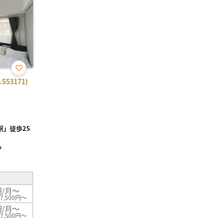
お気
53171)
に入
り登
録
」徒歩25
²
円/月～
7,500円～
円/月～
7,500円～