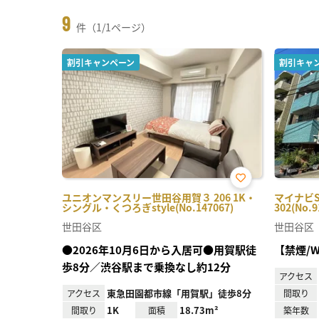
9
件（1/1ページ）
割引キャンペーン
割引キャ
お気
ユニオンマンスリー世田谷用賀３ 206 1K・
マイナビ
に入
シングル・くつろぎstyle(No.147067)
302(No.9
り登
録
世田谷区
世田谷区
●2026年10月6日から入居可●用賀駅徒
【禁煙/W
歩8分／渋谷駅まで乗換なし約12分
アクセス
東急田園都市線「用賀駅」徒歩8分
アクセス
間取り
1K
18.73m²
間取り
面積
築年数