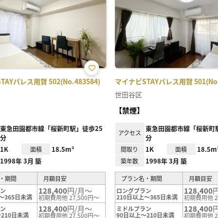
お気
AYパレス用賀 502(No.483584)
マイナビSTAYパレス用賀 501(No.5
に入
り登
世田谷区
録
【禁煙】
東急田園都市線「桜新町駅」徒歩25
東急田園都市線「桜新町駅
アクセス
分
分
1K
18.5m²
1K
18.5m
面積
間取り
面積
1998年 3月 築
1998年 3月 築
築年数
・期間
月額目安
プラン名・期間
月額目安
128,400
円/月～
128,400
ラン
ロングプラン
～365日未満
210日以上～365日未満
初期費用他 27,500円～
初期費用他 2
128,400
円/月～
128,400
ラン
ミドルプラン
210日未満
90日以上～210日未満
初期費用他 27,500円～
初期費用他 2