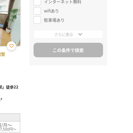
インターネット無料
wifiあり
駐車場あり
さらに表示
お気
用賀
に入
り登
録
」徒歩22
²
円/月～
7,500円～