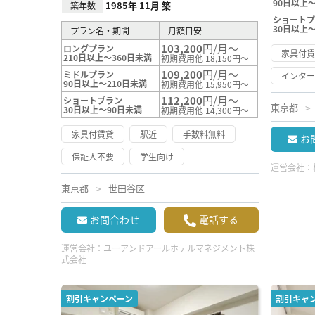
90日以上～
1985年 11月 築
築年数
ショート
30日以上
プラン名・期間
月額目安
103,200
円/月～
ロングプラン
家具付
210日以上～360日未満
初期費用他 18,150円～
109,200
円/月～
ミドルプラン
インタ
90日以上～210日未満
初期費用他 15,950円～
112,200
円/月～
ショートプラン
東京都
30日以上～90日未満
初期費用他 14,300円～
家具付賃貸
駅近
手数料無料
お
保証人不要
学生向け
運営会社：
東京都
世田谷区
お問合わせ
電話する
運営会社：
ユーアンドアールホテルマネジメント株
式会社
割引キャンペーン
割引キャ