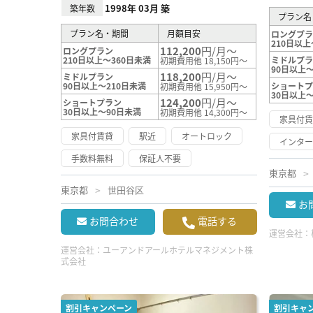
1998年 03月 築
築年数
プラン名
プラン名・期間
月額目安
ロングプ
210日以上
112,200
円/月～
ロングプラン
210日以上～360日未満
ミドルプ
初期費用他 18,150円～
90日以上～
118,200
円/月～
ミドルプラン
90日以上～210日未満
ショート
初期費用他 15,950円～
30日以上
124,200
円/月～
ショートプラン
30日以上～90日未満
初期費用他 14,300円～
家具付
家具付賃貸
駅近
オートロック
インタ
手数料無料
保証人不要
東京都
東京都
世田谷区
お
お問合わせ
電話する
運営会社：
運営会社：
ユーアンドアールホテルマネジメント株
式会社
割引キャンペーン
割引キャ