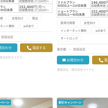
210日未満
初期費用他 27,500円～
146,400
ミドルプラン
90日以上～210日未満
初期費用他 2
152,400
円/月～
プラン
～90日未満
初期費用他 27,500円～
152,400
ショートプラン
30日以上～90日未満
初期費用他 2
賃貸
女性向け
駅近
家具付賃貸
女性向け
ーネット無料
wifiあり
インターネット無料
wifiあり
世田谷区
オートロック
問合わせ
電話する
東京都
世田谷区
株式会社マイナビ
お問合わせ
電
運営会社：
株式会社マイナビ
ンペーン
割引キャンペーン