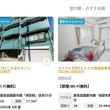
並び順
ンペーン
割引キャンペーン
お気
STAY二子玉川メゾン
マイナビSTAYミライエ世田谷用
に入
13987)
701(No.850187)
り登
録
世田谷区
i-Fi無料】
【禁煙/Wi-Fi無料】
東急田園都市線「用賀駅」徒歩25分
東急田園都市線「桜新町駅
アクセス
分
1K
17.3m²
面積
1K
19.44m
間取り
面積
1992年 4月 築