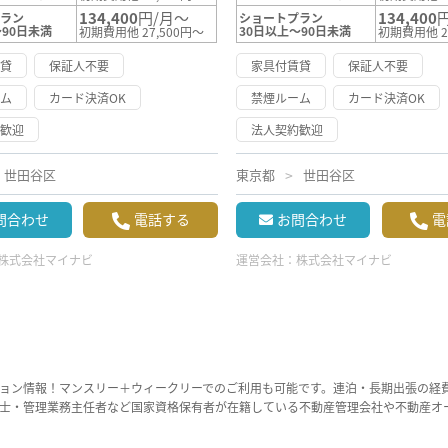
134,400
円/月～
134,400
プラン
ショートプラン
～90日未満
30日以上～90日未満
初期費用他 27,500円～
初期費用他 2
賃貸
保証人不要
家具付賃貸
保証人不要
ーム
カード決済OK
禁煙ルーム
カード決済OK
約歓迎
法人契約歓迎
世田谷区
東京都
世田谷区
問合わせ
電話する
お問合わせ
電
株式会社マイナビ
運営会社：
株式会社マイナビ
ョン情報！マンスリー＋ウィークリーでのご利用も可能です。連泊・長期出張の経
士・管理業務主任者など国家資格保有者が在籍している不動産管理会社や不動産オ