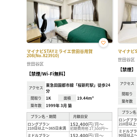
お気
マイナビSTAYミライエ世田谷用賀
マイナビST
に入
208(No.823910)
り登
世田谷区
録
世田谷区
【禁煙】
【禁煙/Wi-Fi無料】
アクセス
東急田園都市線「桜新町駅」徒歩24
アクセス
分
間取り
1K
19.44m²
間取り
面積
築年数
1999年 3月 築
築年数
プラン名
プラン名・期間
月額目安
ロングプ
152,400
円/月～
210日以上
ロングプラン
210日以上～365日未満
初期費用他 27,500円～
ミドルプ
152,400
円/月～
90日以上～
ミドルプラン