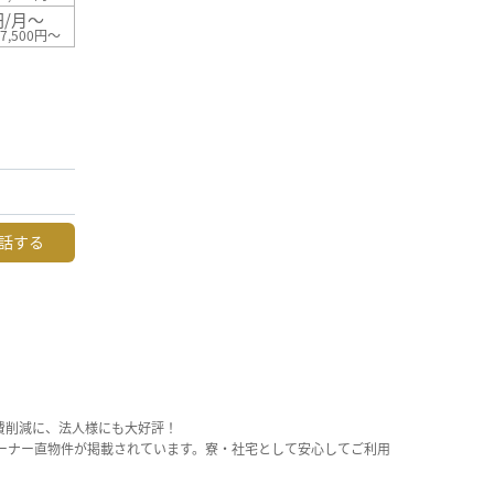
円/月～
7,500円～
話する
費削減に、法人様にも大好評！
ーナー直物件が掲載されています。寮・社宅として安心してご利用