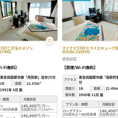
お気
STAY二子玉川メゾン
マイナビSTAYミライエキューブ
に入
27446)
503(No.826954)
り登
録
世田谷区
i-Fi無料】
【禁煙/Wi-Fi無料】
東急田園都市線「用賀駅」徒歩25分
東急田園都市線「桜新町駅
アクセス
分
1K
21.03m²
面積
1K
21.49m
間取り
面積
1992年 4月 築
2000年 12月 築
築年数
・期間
月額目安
プラン名・期間
月額目安
146,400
円/月～
ラン
～365日未満
初期費用他 27,500円～
146,400
ロングプラン
210日以上～365日未満
初期費用他 2
146,400
円/月～
ラン