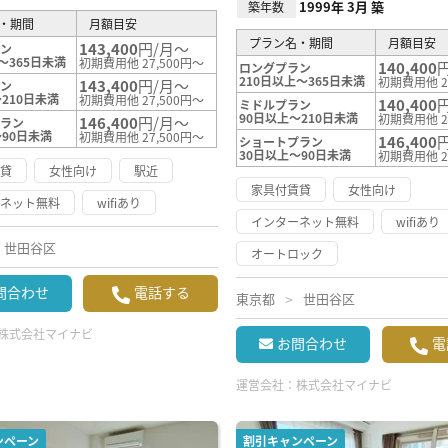
1999年 3月 築
築年数
・期間
月額目安
プラン名・期間
月額目安
143,400
円/月～
ラン
～365日未満
初期費用他 27,500円～
140,400
ロングプラン
210日以上～365日未満
初期費用他 2
143,400
円/月～
ラン
210日未満
初期費用他 27,500円～
140,400
ミドルプラン
90日以上～210日未満
初期費用他 2
146,400
円/月～
プラン
～90日未満
初期費用他 27,500円～
146,400
ショートプラン
30日以上～90日未満
初期費用他 2
賃貸
女性向け
駅近
家具付賃貸
女性向け
ーネット無料
wifiあり
インターネット無料
wifiあり
世田谷区
オートロック
問合わせ
電話する
東京都
世田谷区
株式会社マイナビ
お問合わせ
電
運営会社：
株式会社マイナビ
ンペーン
割引キャンペーン