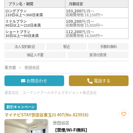
プラン名・期間
月額目安
103,200
円/月～
ロングプラン
210日以上～360日未満
初期費用他 18,150円～
109,200
円/月～
ミドルプラン
90日以上～210日未満
初期費用他 15,950円～
112,200
円/月～
ショートプラン
30日以上～90日未満
初期費用他 14,300円～
法人契約歓迎
駅近
手数料無料
保証人不要
家具付賃貸
東京都
世田谷区
お問合わせ
電話する
運営会社：
ユーアンドアールホテルマネジメント株式会社
割引キャンペーン
マイナビSTAY世田谷東玉川 407(No.823916)
お気
世田谷区
に入
り登
【禁煙/Wi-Fi無料】