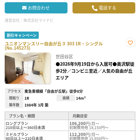
お問合わせ
電話する
運営会社：
株式会社マイナビ
割引キャンペーン
ユニオンマンスリー自由が丘３ 303 1R・シングル
(No.145273)
お気
に入
世田谷区
り登
録
●2026年9月19日から入居可●奥沢駅徒
歩2分／コンビニ至近／人気の自由が丘
エリア
アクセス
東急東横線「自由が丘駅」徒歩8分
間取り
1R
面積
14m²
築年数
1984年 3月 築
プラン名・期間
月額目安
106,200
円/月～
ロングプラン
210日以上～360日未満
初期費用他 18,150円～
112,200
円/月～
ミドルプラン
90日以上～210日未満
初期費用他 15,950円～