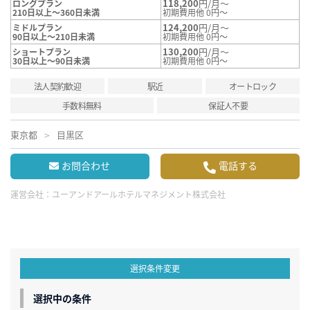
118,200
円/月～
ロングプラン
210日以上～360日未満
初期費用他 0円～
124,200
円/月～
ミドルプラン
90日以上～210日未満
初期費用他 0円～
130,200
円/月～
ショートプラン
30日以上～90日未満
初期費用他 0円～
法人契約歓迎
駅近
オートロック
手数料無料
保証人不要
東京都
目黒区
お問合わせ
電話する
運営会社：
ユーアンドアールホテルマネジメント株式会社
選択条件変更
選択中の条件