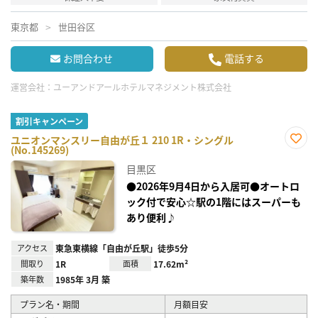
東京都
世田谷区
お問合わせ
電話する
運営会社：
ユーアンドアールホテルマネジメント株式会社
割引キャンペーン
ユニオンマンスリー自由が丘１ 210 1R・シングル
(No.145269)
お気
に入
目黒区
り登
録
●2026年9月4日から入居可●オートロ
ック付で安心☆駅の1階にはスーパーも
あり便利♪
アクセス
東急東横線「自由が丘駅」徒歩5分
間取り
1R
面積
17.62m²
築年数
1985年 3月 築
プラン名・期間
月額目安