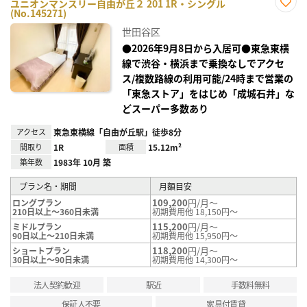
ユニオンマンスリー自由が丘２ 201 1R・シングル
(No.145271)
お気
に入
世田谷区
り登
録
●2026年9月8日から入居可●東急東横
線で渋谷・横浜まで乗換なしでアクセ
ス/複数路線の利用可能/24時まで営業の
「東急ストア」をはじめ「成城石井」な
どスーパー多数あり
アクセス
東急東横線「自由が丘駅」徒歩8分
間取り
1R
面積
15.12m²
築年数
1983年 10月 築
プラン名・期間
月額目安
109,200
円/月～
ロングプラン
210日以上～360日未満
初期費用他 18,150円～
115,200
円/月～
ミドルプラン
90日以上～210日未満
初期費用他 15,950円～
118,200
円/月～
ショートプラン
30日以上～90日未満
初期費用他 14,300円～
法人契約歓迎
駅近
手数料無料
保証人不要
家具付賃貸