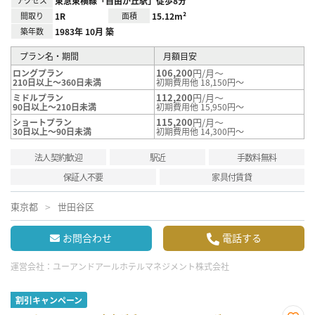
アクセス
東急東横線「自由が丘駅」徒歩8分
間取り
1R
面積
15.12m²
築年数
1983年 10月 築
プラン名・期間
月額目安
106,200
円/月～
ロングプラン
210日以上～360日未満
初期費用他 18,150円～
112,200
円/月～
ミドルプラン
90日以上～210日未満
初期費用他 15,950円～
115,200
円/月～
ショートプラン
30日以上～90日未満
初期費用他 14,300円～
法人契約歓迎
駅近
手数料無料
保証人不要
家具付賃貸
東京都
世田谷区
お問合わせ
電話する
運営会社：
ユーアンドアールホテルマネジメント株式会社
割引キャンペーン