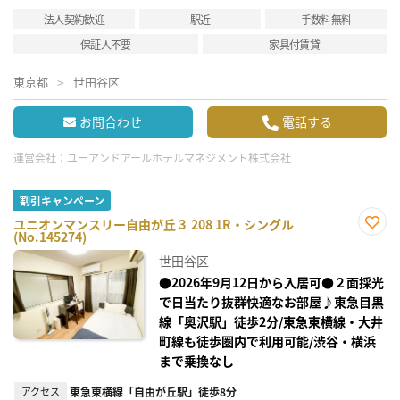
法人契約歓迎
駅近
手数料無料
保証人不要
家具付賃貸
東京都
世田谷区
お問合わせ
電話する
運営会社：
ユーアンドアールホテルマネジメント株式会社
割引キャンペーン
ユニオンマンスリー自由が丘３ 208 1R・シングル
(No.145274)
お気
に入
世田谷区
り登
録
●2026年9月12日から入居可●２面採光
で日当たり抜群快適なお部屋♪東急目黒
線「奥沢駅」徒歩2分/東急東横線・大井
町線も徒歩圏内で利用可能/渋谷・横浜
まで乗換なし
アクセス
東急東横線「自由が丘駅」徒歩8分