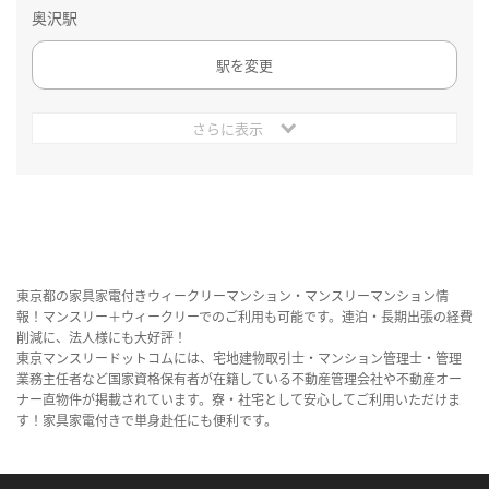
奥沢駅
駅を変更
さらに表示
東京都の家具家電付きウィークリーマンション・マンスリーマンション情
報！マンスリー＋ウィークリーでのご利用も可能です。連泊・長期出張の経費
削減に、法人様にも大好評！
東京マンスリードットコムには、宅地建物取引士・マンション管理士・管理
業務主任者など国家資格保有者が在籍している不動産管理会社や不動産オー
ナー直物件が掲載されています。寮・社宅として安心してご利用いただけま
す！家具家電付きで単身赴任にも便利です。