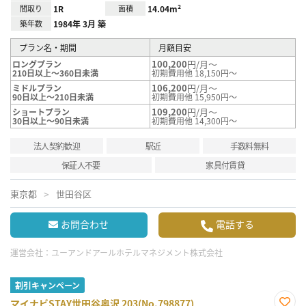
間取り
1R
面積
14.04m²
築年数
1984年 3月 築
プラン名・期間
月額目安
100,200
円/月～
ロングプラン
210日以上～360日未満
初期費用他 18,150円～
106,200
円/月～
ミドルプラン
90日以上～210日未満
初期費用他 15,950円～
109,200
円/月～
ショートプラン
30日以上～90日未満
初期費用他 14,300円～
法人契約歓迎
駅近
手数料無料
保証人不要
家具付賃貸
東京都
世田谷区
お問合わせ
電話する
運営会社：
ユーアンドアールホテルマネジメント株式会社
割引キャンペーン
マイナビSTAY世田谷奥沢 203(No.798877)