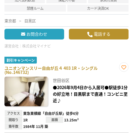
禁煙ルーム
カード決済OK
東京都
目黒区
お問合わせ
電話する
運営会社：
株式会社マイナビ
割引キャンペーン
ユニオンマンスリー自由が丘４ 403 1R・シングル
(No.146732)
お気
に入
世田谷区
り登
録
●2026年9月4日から入居可●駅徒歩1分
の好立地！目黒駅まで直通！コンビニ至
近♪
アクセス
東急東横線「自由が丘駅」徒歩6分
間取り
1R
面積
13.25m²
築年数
1984年 11月 築