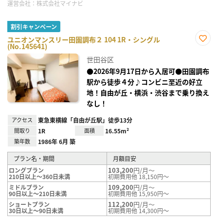
運営会社：
株式会社マイナビ
割引キャンペーン
ユニオンマンスリー田園調布２ 104 1R・シングル
(No.145641)
お気
に入
世田谷区
り登
録
●2026年9月17日から入居可●田園調布
駅から徒歩４分♪コンビニ至近の好立
地！自由が丘・横浜・渋谷まで乗り換え
なし！
アクセス
東急東横線「自由が丘駅」徒歩13分
間取り
1R
面積
16.55m²
築年数
1986年 6月 築
プラン名・期間
月額目安
103,200
円/月～
ロングプラン
210日以上～360日未満
初期費用他 18,150円～
109,200
円/月～
ミドルプラン
90日以上～210日未満
初期費用他 15,950円～
112,200
円/月～
ショートプラン
30日以上～90日未満
初期費用他 14,300円～