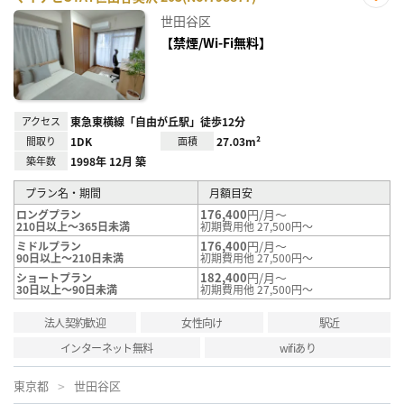
お気
世田谷区
に入
り登
【禁煙/Wi-Fi無料】
録
アクセス
東急東横線「自由が丘駅」徒歩12分
間取り
1DK
面積
27.03m²
築年数
1998年 12月 築
プラン名・期間
月額目安
176,400
円/月～
ロングプラン
210日以上～365日未満
初期費用他 27,500円～
176,400
円/月～
ミドルプラン
90日以上～210日未満
初期費用他 27,500円～
182,400
円/月～
ショートプラン
30日以上～90日未満
初期費用他 27,500円～
法人契約歓迎
女性向け
駅近
インターネット無料
wifiあり
東京都
世田谷区