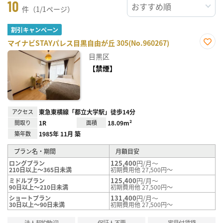
10
件（1/1ページ）
割引キャンペーン
マイナビSTAYパレス目黒自由が丘 305(No.960267)
お気
目黒区
に入
り登
【禁煙】
録
アクセス
東急東横線「都立大学駅」徒歩14分
間取り
1R
面積
18.09m²
築年数
1985年 11月 築
プラン名・期間
月額目安
125,400
円/月～
ロングプラン
210日以上～365日未満
初期費用他 27,500円～
125,400
円/月～
ミドルプラン
90日以上～210日未満
初期費用他 27,500円～
131,400
円/月～
ショートプラン
30日以上～90日未満
初期費用他 27,500円～
法人契約歓迎
保証人不要
家具付賃貸