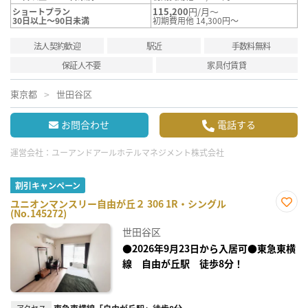
115,200
円/月～
ショートプラン
30日以上～90日未満
初期費用他 14,300円～
法人契約歓迎
駅近
手数料無料
保証人不要
家具付賃貸
東京都
世田谷区
お問合わせ
電話する
運営会社：
ユーアンドアールホテルマネジメント株式会社
割引キャンペーン
ユニオンマンスリー自由が丘２ 306 1R・シングル
(No.145272)
お気
に入
世田谷区
り登
録
●2026年9月23日から入居可●東急東横
線 自由が丘駅 徒歩8分！