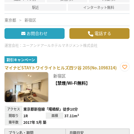
駅近
インターネット無料
東京都
新宿区
お問合わせ
電話する
運営会社：
ユーアンドアールホテルマネジメント株式会社
割引キャンペーン
マイナビSTAYトワイライトヒルズ四ツ谷 205(No.1098314)
お気
新宿区
に入
り登
【禁煙/Wi-Fi無料】
録
アクセス
東京都新宿線「曙橋駅」徒歩10分
間取り
1R
面積
37.11m²
築年数
2017年 5月 築
プラン名・期間
月額目安