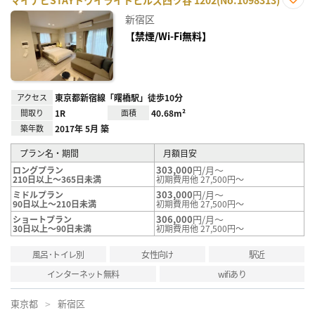
お気
新宿区
に入
り登
【禁煙/Wi-Fi無料】
録
アクセス
東京都新宿線「曙橋駅」徒歩10分
間取り
1R
面積
40.68m²
築年数
2017年 5月 築
プラン名・期間
月額目安
303,000
円/月～
ロングプラン
210日以上～365日未満
初期費用他 27,500円～
303,000
円/月～
ミドルプラン
90日以上～210日未満
初期費用他 27,500円～
306,000
円/月～
ショートプラン
30日以上～90日未満
初期費用他 27,500円～
風呂･トイレ別
女性向け
駅近
インターネット無料
wifiあり
東京都
新宿区