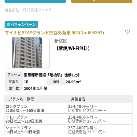
運営会社：
株式会社マイナビ
割引キャンペーン
マイナビSTAYグランド四谷外苑東 502(No.604352)
お気
新宿区
に入
り登
【禁煙/Wi-Fi無料】
録
アクセス
東京都新宿線「曙橋駅」徒歩12分
間取り
1R
面積
26.99m²
築年数
2004年 1月 築
プラン名・期間
月額目安
254,400
円/月～
ロングプラン
210日以上～365日未満
初期費用他 27,500円～
254,400
円/月～
ミドルプラン
90日以上～210日未満
初期費用他 27,500円～
257,400
円/月～
ショートプラン
30日以上～90日未満
初期費用他 27,500円～