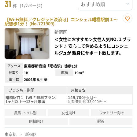
31
件（1/2ページ）
【Wi-Fi無料／クレジット決済可】コンシェル曙橋駅前１～
駅徒歩1分！ (No.721909)
お気
に入
新宿区
り登
録
＜女性におすすめ＞女性人気NO.１ブラ
ンド♪ 安心して住めるようにコンシェ
ルジュが 親身にサポート致します。
アクセス
東京都新宿線「曙橋駅」徒歩1分
間取り
1K
面積
19m²
築年数
2004年 9月 築
プラン名・期間
月額目安
149,700
円/月～
曙橋駅前１【WI-FI無料プラン】
1ヶ月以上～12ヶ月未満
初期費用他 33,000円～
風呂･トイレ別
女性向け
ファミリー向け
同棲向け
駅近
東京都
新宿区