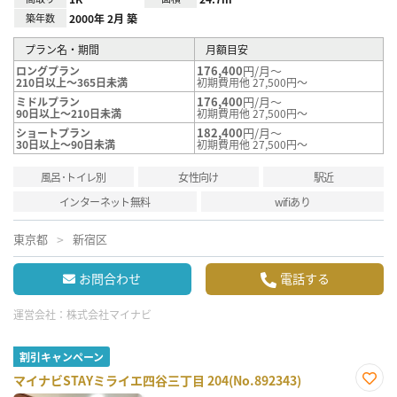
築年数
2000年 2月 築
プラン名・期間
月額目安
176,400
円/月～
ロングプラン
210日以上～365日未満
初期費用他 27,500円～
176,400
円/月～
ミドルプラン
90日以上～210日未満
初期費用他 27,500円～
182,400
円/月～
ショートプラン
30日以上～90日未満
初期費用他 27,500円～
風呂･トイレ別
女性向け
駅近
インターネット無料
wifiあり
東京都
新宿区
お問合わせ
電話する
運営会社：
株式会社マイナビ
割引キャンペーン
マイナビSTAYミライエ四谷三丁目 204(No.892343)