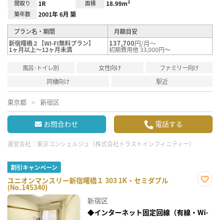
間取り
1R
面積
18.99m²
築年数
2001年 6月 築
プラン名・期間
月額目安
137,700
円/月～
新宿曙橋２【WI-FI無料プラン】
1ヶ月以上～12ヶ月未満
初期費用他 33,000円～
風呂･トイレ別
女性向け
ファミリー向け
同棲向け
駅近
東京都
新宿区
お問合わせ
電話する
運営会社：
東京コンシェルジュ（株式会社トラストインフィニティー）
割引キャンペーン
ユニオンマンスリー新宿曙橋１ 303 1K・セミダブル
(No.145340)
お気
に入
新宿区
り登
録
◆インターネット固定回線（有線・Wi-