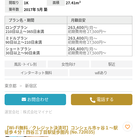
間取り
1K
面積
27.41m²
築年数
2017年 5月 築
プラン名・期間
月額目安
263,400
円/月～
ロングプラン
210日以上～365日未満
初期費用他 27,500円～
263,400
円/月～
ミドルプラン
90日以上～210日未満
初期費用他 27,500円～
266,400
円/月～
ショートプラン
30日以上～90日未満
初期費用他 27,500円～
風呂･トイレ別
女性向け
駅近
インターネット無料
wifiあり
東京都
新宿区
お問合わせ
電話する
運営会社：
株式会社マイナビ
【Wi-Fi無料／クレジット決済可】コンシェル市ヶ谷１～駅
徒歩４分！四谷三丁目駅徒歩圏内 (No.720035)
お気