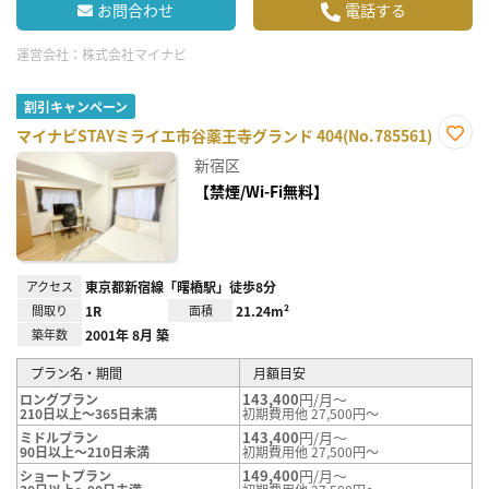
お問合わせ
電話する
運営会社：
株式会社マイナビ
割引キャンペーン
マイナビSTAYミライエ市谷薬王寺グランド 404(No.785561)
お気
新宿区
に入
り登
【禁煙/Wi-Fi無料】
録
アクセス
東京都新宿線「曙橋駅」徒歩8分
間取り
1R
面積
21.24m²
築年数
2001年 8月 築
プラン名・期間
月額目安
143,400
円/月～
ロングプラン
210日以上～365日未満
初期費用他 27,500円～
143,400
円/月～
ミドルプラン
90日以上～210日未満
初期費用他 27,500円～
149,400
円/月～
ショートプラン