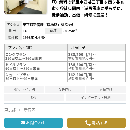
Fi）無料の部屋◆四谷三丁目＆四ツ谷＆
市ヶ谷徒歩圏内！満員電車に乗らずに、
徒歩通勤♪出張・研修に最適！
アクセス
東京都新宿線「曙橋駅」徒歩3分
間取り
1K
面積
20.25m²
築年数
1998年 4月 築
プラン名・期間
月額目安
130,200
円/月～
ロングプラン
210日以上～360日未満
初期費用他 0円～
136,200
円/月～
ミドルプラン
90日以上～210日未満
初期費用他 0円～
142,200
円/月～
ショートプラン
30日以上～90日未満
初期費用他 0円～
風呂･トイレ別
女性向け
同棲向け
駅近
インターネット無料
東京都
新宿区
お問合わせ
電話する