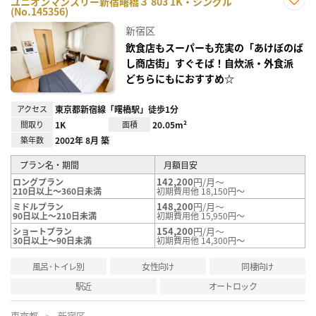
ユニオンマンスリー新宿曙橋３ 803 1K・シングル
(No.145356)
お気
に入
新宿区
り登
録
飲食店もスーパーも充実の「あけぼのば
し商店街」すぐそば！自炊派・外食派
どちらにもにおすすめ☆
アクセス
東京都新宿線「曙橋駅」徒歩1分
間取り
1K
面積
20.05m²
築年数
2002年 8月 築
プラン名・期間
月額目安
142,200
円/月～
ロングプラン
210日以上～360日未満
初期費用他 18,150円～
148,200
円/月～
ミドルプラン
90日以上～210日未満
初期費用他 15,950円～
154,200
円/月～
ショートプラン
30日以上～90日未満
初期費用他 14,300円～
風呂･トイレ別
女性向け
同棲向け
駅近
オートロック
東京都
新宿区