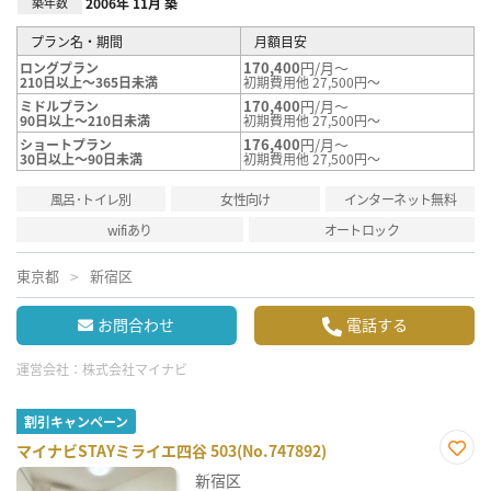
築年数
2006年 11月 築
プラン名・期間
月額目安
170,400
円/月～
ロングプラン
210日以上～365日未満
初期費用他 27,500円～
170,400
円/月～
ミドルプラン
90日以上～210日未満
初期費用他 27,500円～
176,400
円/月～
ショートプラン
30日以上～90日未満
初期費用他 27,500円～
風呂･トイレ別
女性向け
インターネット無料
wifiあり
オートロック
東京都
新宿区
お問合わせ
電話する
運営会社：
株式会社マイナビ
割引キャンペーン
マイナビSTAYミライエ四谷 503(No.747892)
お気
新宿区
に入