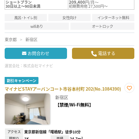
209,400
円/月～
ショートプラン
30日以上～90日未満
初期費用他 27,500円～
風呂･トイレ別
女性向け
インターネット無料
wifiあり
オートロック
東京都
新宿区
お問合わせ
電話する
運営会社：
株式会社マイナビ
割引キャンペーン
マイナビSTAYアーバンコート市谷本村町 202(No.1084390)
お気
新宿区
に入
り登
【禁煙/Wi-Fi無料】
録
アクセス
東京都新宿線「曙橋駅」徒歩10分
間取り
1K
面積
24.7m²