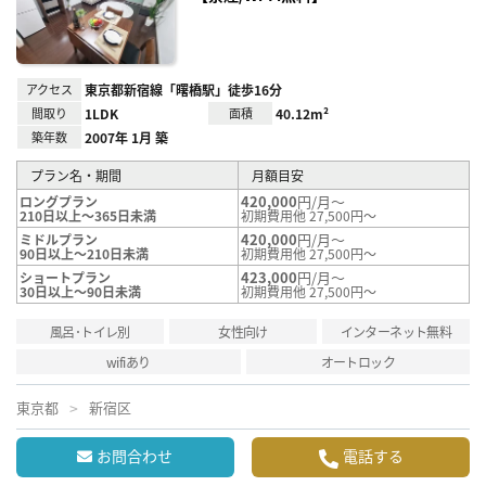
録
アクセス
東京都新宿線「曙橋駅」徒歩16分
間取り
1LDK
面積
40.12m²
築年数
2007年 1月 築
プラン名・期間
月額目安
420,000
円/月～
ロングプラン
210日以上～365日未満
初期費用他 27,500円～
420,000
円/月～
ミドルプラン
90日以上～210日未満
初期費用他 27,500円～
423,000
円/月～
ショートプラン
30日以上～90日未満
初期費用他 27,500円～
風呂･トイレ別
女性向け
インターネット無料
wifiあり
オートロック
東京都
新宿区
お問合わせ
電話する