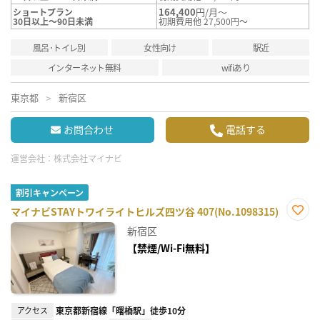
164,400
円/月～
ショートプラン
30日以上～90日未満
初期費用他 27,500円～
風呂･トイレ別
女性向け
駅近
インターネット無料
wifiあり
東京都
新宿区
お問合わせ
電話する
運営会社：
株式会社マイナビ
割引キャンペーン
マイナビSTAYトワイライトヒルズ四ツ谷 407(No.1098315)
お気
新宿区
に入
り登
【禁煙/Wi-Fi無料】
録
アクセス
東京都新宿線「曙橋駅」徒歩10分