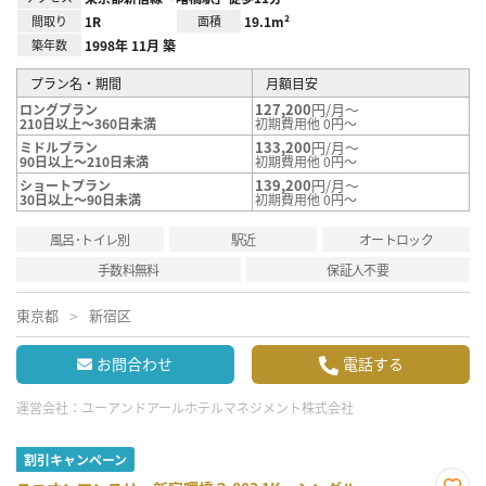
間取り
1R
面積
19.1m²
築年数
1998年 11月 築
プラン名・期間
月額目安
127,200
円/月～
ロングプラン
210日以上～360日未満
初期費用他 0円～
133,200
円/月～
ミドルプラン
90日以上～210日未満
初期費用他 0円～
139,200
円/月～
ショートプラン
30日以上～90日未満
初期費用他 0円～
風呂･トイレ別
駅近
オートロック
手数料無料
保証人不要
東京都
新宿区
お問合わせ
電話する
運営会社：
ユーアンドアールホテルマネジメント株式会社
割引キャンペーン