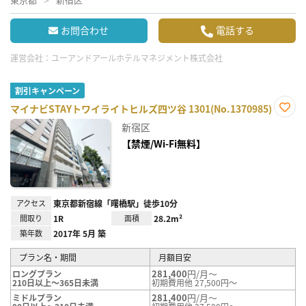
お問合わせ
電話する
運営会社：
ユーアンドアールホテルマネジメント株式会社
割引キャンペーン
マイナビSTAYトワイライトヒルズ四ツ谷 1301(No.1370985)
お気
新宿区
に入
り登
【禁煙/Wi-Fi無料】
録
アクセス
東京都新宿線「曙橋駅」徒歩10分
間取り
1R
面積
28.2m²
築年数
2017年 5月 築
プラン名・期間
月額目安
281,400
円/月～
ロングプラン
210日以上～365日未満
初期費用他 27,500円～
281,400
円/月～
ミドルプラン