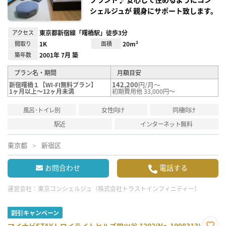
シェルジュが 親身にサポート致します。
アクセス
東京都新宿線「曙橋駅」徒歩3分
間取り
1K
面積
20m²
築年数
2001年 7月 築
プラン名・期間
月額目安
142,200
円/月～
新宿曙橋１【WI-FI無料プラン】
1ヶ月以上～12ヶ月未満
初期費用他 33,000円～
風呂･トイレ別
女性向け
同棲向け
駅近
インターネット無料
東京都
新宿区
お問合わせ
電話する
運営会社：
東京コンシェルジュ（株式会社トラストインフィニティー）
割引キャンペーン
マイナビSTAYトワイライトヒルズ四ツ谷 1202(No.1098313)