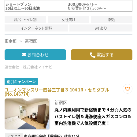
300,000
円/月～
ショートプラン
30日以上～90日未満
初期費用他 27,500円～
風呂･トイレ別
女性向け
駅近
インターネット無料
wifiあり
東京都
新宿区
お問合わせ
電話する
運営会社：
株式会社マイナビ
割引キャンペーン
ユニオンマンスリー四谷三丁目３ 104 1R・セミダブル
(No.146774)
お気
に入
新宿区
り登
録
丸ノ内線利用で新宿駅まで４分☆人気の
バストイレ別＆洗浄便座＆ガスコンロ＆
室内洗濯機で人気設備充実！
アクセス
東京都新宿線「曙橋駅」徒歩11分