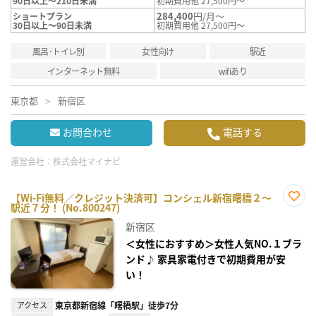
90日以上～210日未満
初期費用他 27,500円～
284,400
円/月～
ショートプラン
30日以上～90日未満
初期費用他 27,500円～
風呂･トイレ別
女性向け
駅近
インターネット無料
wifiあり
東京都
新宿区
お問合わせ
電話する
運営会社：
株式会社マイナビ
【Wi-Fi無料／クレジット決済可】コンシェル新宿曙橋２～
駅近７分！ (No.800247)
お気
に入
新宿区
り登
録
＜女性におすすめ＞女性人気NO.１ブラ
ンド♪ 家具家電付きで初期費用が安
い！
アクセス
東京都新宿線「曙橋駅」徒歩7分