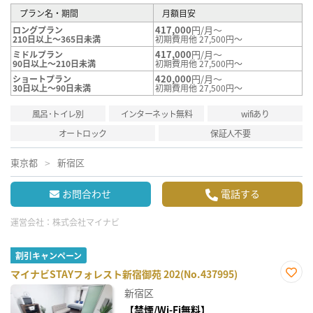
プラン名・期間
月額目安
417,000
円/月～
ロングプラン
210日以上～365日未満
初期費用他 27,500円～
417,000
円/月～
ミドルプラン
90日以上～210日未満
初期費用他 27,500円～
420,000
円/月～
ショートプラン
30日以上～90日未満
初期費用他 27,500円～
風呂･トイレ別
インターネット無料
wifiあり
オートロック
保証人不要
東京都
新宿区
お問合わせ
電話する
運営会社：
株式会社マイナビ
割引キャンペーン
マイナビSTAYフォレスト新宿御苑 202(No.437995)
お気
新宿区
に入
り登
【禁煙/Wi-Fi無料】