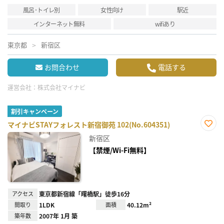
風呂･トイレ別
女性向け
駅近
インターネット無料
wifiあり
東京都
新宿区
お問合わせ
電話する
運営会社：
株式会社マイナビ
割引キャンペーン
マイナビSTAYフォレスト新宿御苑 102(No.604351)
お気
新宿区
に入
り登
【禁煙/Wi-Fi無料】
録
アクセス
東京都新宿線「曙橋駅」徒歩16分
間取り
1LDK
面積
40.12m²
築年数
2007年 1月 築