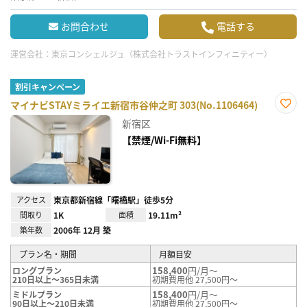
お問合わせ
電話する
運営会社：
東京コンシェルジュ（株式会社トラストインフィニティー）
割引キャンペーン
マイナビSTAYミライエ新宿市谷仲之町 303(No.1106464)
お気
新宿区
に入
り登
【禁煙/Wi-Fi無料】
録
アクセス
東京都新宿線「曙橋駅」徒歩5分
間取り
1K
面積
19.11m²
築年数
2006年 12月 築
プラン名・期間
月額目安
158,400
円/月～
ロングプラン
210日以上～365日未満
初期費用他 27,500円～
158,400
円/月～
ミドルプラン
90日以上～210日未満
初期費用他 27,500円～