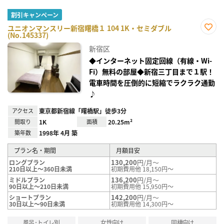
割引キャンペーン
ユニオンマンスリー新宿曙橋１ 104 1K・セミダブル
(No.145337)
お気
に入
新宿区
り登
録
◆インターネット固定回線（有線・Wi-
Fi）無料の部屋◆新宿三丁目まで１駅！
電車時間を圧倒的に短縮でラクラク通勤
♪
アクセス
東京都新宿線「曙橋駅」徒歩3分
間取り
1K
面積
20.25m²
築年数
1998年 4月 築
プラン名・期間
月額目安
130,200
円/月～
ロングプラン
210日以上～360日未満
初期費用他 18,150円～
136,200
円/月～
ミドルプラン
90日以上～210日未満
初期費用他 15,950円～
142,200
円/月～
ショートプラン
30日以上～90日未満
初期費用他 14,300円～
風呂･トイレ別
女性向け
同棲向け