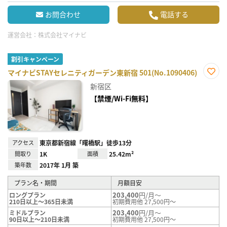
お問合わせ
電話する
運営会社：
株式会社マイナビ
割引キャンペーン
マイナビSTAYセレニティガーデン東新宿 501(No.1090406)
お気
新宿区
に入
り登
【禁煙/Wi-Fi無料】
録
アクセス
東京都新宿線「曙橋駅」徒歩13分
間取り
1K
面積
25.42m²
築年数
2017年 1月 築
プラン名・期間
月額目安
203,400
円/月～
ロングプラン
210日以上～365日未満
初期費用他 27,500円～
203,400
円/月～
ミドルプラン
90日以上～210日未満
初期費用他 27,500円～