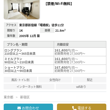
り登
【禁煙/Wi-Fi無料】
録
アクセス
東京都新宿線「曙橋駅」徒歩11分
間取り
1K
面積
21.8m²
築年数
2005年 12月 築
プラン名・期間
月額目安
161,400
円/月～
ロングプラン
210日以上～365日未満
初期費用他 27,500円～
161,400
円/月～
ミドルプラン
90日以上～210日未満
初期費用他 27,500円～
167,400
円/月～
ショートプラン
30日以上～90日未満
初期費用他 27,500円～
風呂･トイレ別
女性向け
駅近
インターネット無料
wifiあり
東京都
新宿区
お問合わせ
電話する