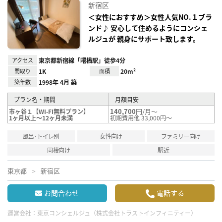
に入
新宿区
り登
録
＜女性におすすめ＞女性人気NO.１ブラ
ンド♪ 安心して住めるようにコンシェ
ルジュが 親身にサポート致します。
アクセス
東京都新宿線「曙橋駅」徒歩4分
間取り
1K
面積
20m²
築年数
1998年 4月 築
プラン名・期間
月額目安
140,700
円/月～
市ヶ谷１【WI-FI無料プラン】
1ヶ月以上～12ヶ月未満
初期費用他 33,000円～
風呂･トイレ別
女性向け
ファミリー向け
同棲向け
駅近
東京都
新宿区
お問合わせ
電話する
運営会社：
東京コンシェルジュ（株式会社トラストインフィニティー）