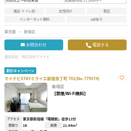
30日以上～90日未満
初期費用他 27,500円～
風呂･トイレ別
女性向け
駅近
インターネット無料
wifiあり
東京都
新宿区
お問合わせ
電話する
運営会社：
株式会社マイナビ
割引キャンペーン
マイナビSTAYミライエ新宿余丁町 701(No.779574)
お気
新宿区
に入
り登
【禁煙/Wi-Fi無料】
録
アクセス
東京都新宿線「曙橋駅」徒歩13分
間取り
1K
面積
21.94m²