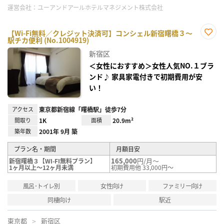
運営会社：
ユーアンドアールホテルマネジメント株式会社
【Wi-Fi無料／クレジット決済可】コンシェル新宿曙橋３～
駅チカ便利 (No.1004919)
お気
に入
新宿区
り登
録
＜女性におすすめ＞女性人気NO.１ブラ
ンド♪ 家具家電付きで初期費用が安
い！
アクセス
東京都新宿線「曙橋駅」徒歩7分
間取り
1K
面積
20.9m²
築年数
2001年 9月 築
プラン名・期間
月額目安
165,000
円/月～
新宿曙橋３【WI-FI無料プラン】
1ヶ月以上～12ヶ月未満
初期費用他 33,000円～
風呂･トイレ別
女性向け
ファミリー向け
同棲向け
駅近
東京都
新宿区