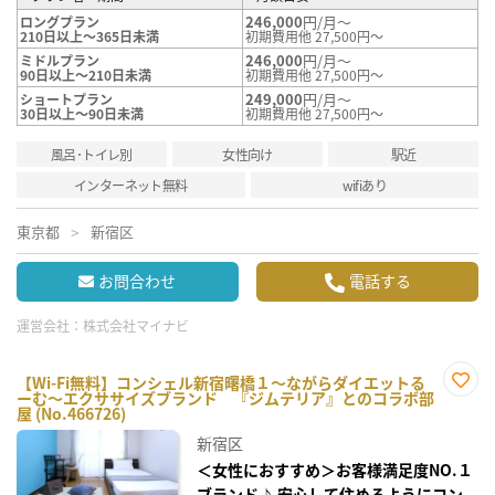
246,000
円/月～
ロングプラン
210日以上～365日未満
初期費用他 27,500円～
246,000
円/月～
ミドルプラン
90日以上～210日未満
初期費用他 27,500円～
249,000
円/月～
ショートプラン
30日以上～90日未満
初期費用他 27,500円～
風呂･トイレ別
女性向け
駅近
インターネット無料
wifiあり
東京都
新宿区
お問合わせ
電話する
運営会社：
株式会社マイナビ
【Wi-Fi無料】コンシェル新宿曙橋１～ながらダイエットる
ーむ～エクササイズブランド 『ジムテリア』とのコラボ部
お気
屋 (No.466726)
に入
り登
新宿区
録
＜女性におすすめ＞お客様満足度NO.１
ブランド♪ 安心して住めるようにコン