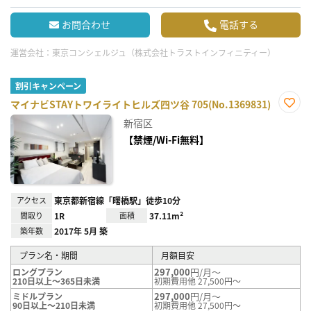
お問合わせ
電話する
運営会社：
東京コンシェルジュ（株式会社トラストインフィニティー）
割引キャンペーン
マイナビSTAYトワイライトヒルズ四ツ谷 705(No.1369831)
お気
新宿区
に入
り登
【禁煙/Wi-Fi無料】
録
アクセス
東京都新宿線「曙橋駅」徒歩10分
間取り
1R
面積
37.11m²
築年数
2017年 5月 築
プラン名・期間
月額目安
297,000
円/月～
ロングプラン
210日以上～365日未満
初期費用他 27,500円～
297,000
円/月～
ミドルプラン
90日以上～210日未満
初期費用他 27,500円～