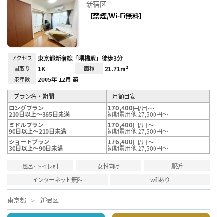
お気
新宿区
に入
り登
【禁煙/Wi-Fi無料】
録
アクセス
東京都新宿線「曙橋駅」徒歩3分
間取り
1K
面積
21.71m²
築年数
2005年 12月 築
プラン名・期間
月額目安
170,400
円/月～
ロングプラン
210日以上～365日未満
初期費用他 27,500円～
170,400
円/月～
ミドルプラン
90日以上～210日未満
初期費用他 27,500円～
176,400
円/月～
ショートプラン
30日以上～90日未満
初期費用他 27,500円～
風呂･トイレ別
女性向け
駅近
インターネット無料
wifiあり
東京都
新宿区