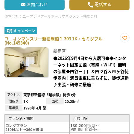
お問合わせ
電話する
運営会社：
ユーアンドアールホテルマネジメント株式会社
割引キャンペーン
ユニオンマンスリー新宿曙橋１ 303 1K・セミダブル
(No.145340)
お気
に入
新宿区
り登
録
●2026年9月4日から入居可●◆インタ
ーネット固定回線（有線・Wi-Fi）無料
の部屋◆四谷三丁目＆四ツ谷＆市ヶ谷徒
歩圏内！満員電車に乗らずに、徒歩通勤
♪出張・研修に最適！
アクセス
東京都新宿線「曙橋駅」徒歩3分
間取り
1K
面積
20.25m²
築年数
1998年 4月 築
プラン名・期間
月額目安
130,200
円/月～
ロングプラン
210日以上～360日未満
初期費用他 0円～