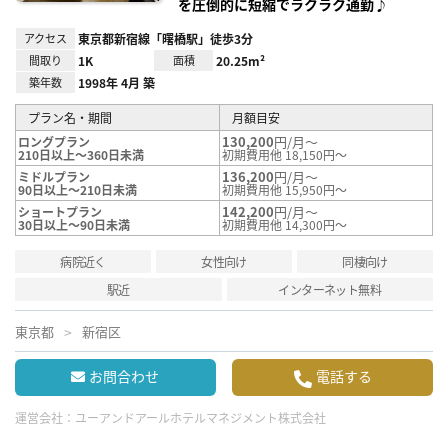
を圧倒的に短縮でラクラク通勤♪
アクセス
東京都新宿線「曙橋駅」徒歩3分
間取り
1K
面積
20.25m²
築年数
1998年 4月 築
プラン名・期間
月額目安
130,200
円/月～
ロングプラン
210日以上～360日未満
初期費用他 18,150円～
136,200
円/月～
ミドルプラン
90日以上～210日未満
初期費用他 15,950円～
142,200
円/月～
ショートプラン
30日以上～90日未満
初期費用他 14,300円～
病院近く
女性向け
同棲向け
駅近
インターネット無料
東京都
新宿区
お問合わせ
電話する
運営会社：
ユーアンドアールホテルマネジメント株式会社