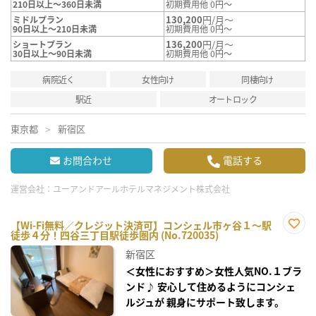
210日以上～360日未満
初期費用他 0円～
130,200
円/月～
ミドルプラン
90日以上～210日未満
初期費用他 0円～
136,200
円/月～
ショートプラン
30日以上～90日未満
初期費用他 0円～
病院近く
女性向け
同棲向け
駅近
オートロック
東京都
新宿区
お問合わせ
電話する
運営会社：
ユーアンドアールホテルマネジメント株式会社
【Wi-Fi無料／クレジット決済可】コンシェル市ヶ谷１～駅
徒歩４分！四谷三丁目駅徒歩圏内 (No.720035)
お気
に入
新宿区
り登
録
＜女性におすすめ＞女性人気NO.１ブラ
ンド♪ 安心して住めるようにコンシェ
ルジュが 親身にサポート致します。