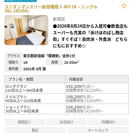
ユニオンマンスリー新宿曙橋３ 803 1K・シングル
(No.145356)
お気
に入
新宿区
り登
録
●2026年8月24日から入居可●飲食店も
スーパーも充実の「あけぼのばし商店
街」すぐそば！自炊派・外食派 どちら
にもにおすすめ☆
アクセス
東京都新宿線「曙橋駅」徒歩1分
間取り
1K
面積
20.05m²
築年数
2002年 8月 築
プラン名・期間
月額目安
142,200
円/月～
ロングプラン
210日以上～360日未満
初期費用他 18,150円～
148,200
円/月～
ミドルプラン
90日以上～210日未満
初期費用他 15,950円～
154,200
円/月～
ショートプラン
30日以上～90日未満
初期費用他 14,300円～
病院近く
女性向け
同棲向け
駅近
オートロック