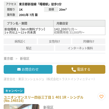
アクセス
東京都新宿線「曙橋駅」徒歩3分
間取り
1K
面積
20m²
築年数
2001年 7月 築
プラン名・期間
月額目安
142,200
円/月～
新宿曙橋１【WI-FI無料プラン】
1ヶ月以上～12ヶ月未満
初期費用他 33,000円～
病院近く
女性向け
同棲向け
駅近
インターネット無料
東京都
新宿区
お問合わせ
電話する
運営会社：
東京コンシェルジュ（株式会社トラストインフィニティー）
キャンペーン
ユニオンマンスリー四谷三丁目１ 401 1R・シングル
(No.146516)
お気
に入
新宿区
り登