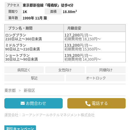
アクセス
東京都新宿線「曙橋駅」徒歩4分
間取り
1K
面積
18.88m²
築年数
1999年 11月 築
プラン名・期間
月額目安
127,200
円/月～
ロングプラン
210日以上～360日未満
初期費用他 18,150円～
133,200
円/月～
ミドルプラン
90日以上～210日未満
初期費用他 15,950円～
139,200
円/月～
ショートプラン
30日以上～90日未満
初期費用他 14,300円～
病院近く
女性向け
同棲向け
駅近
オートロック
東京都
新宿区
お問合わせ
電話する
運営会社：
ユーアンドアールホテルマネジメント株式会社
割引キャンペーン