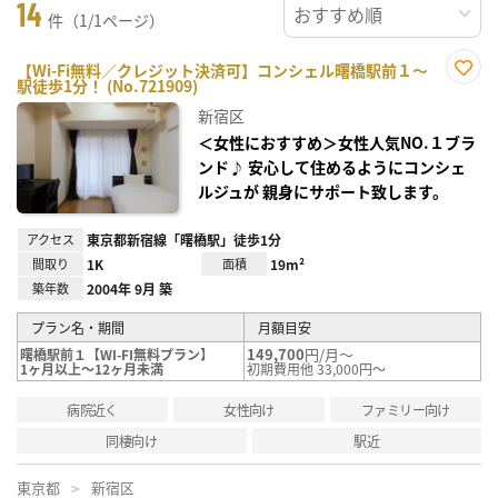
14
件（1/1ページ）
【Wi-Fi無料／クレジット決済可】コンシェル曙橋駅前１～
駅徒歩1分！ (No.721909)
お気
に入
新宿区
り登
録
＜女性におすすめ＞女性人気NO.１ブラ
ンド♪ 安心して住めるようにコンシェ
ルジュが 親身にサポート致します。
アクセス
東京都新宿線「曙橋駅」徒歩1分
間取り
1K
面積
19m²
築年数
2004年 9月 築
プラン名・期間
月額目安
149,700
円/月～
曙橋駅前１【WI-FI無料プラン】
1ヶ月以上～12ヶ月未満
初期費用他 33,000円～
病院近く
女性向け
ファミリー向け
同棲向け
駅近
東京都
新宿区