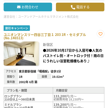
お問合わせ
電話する
運営会社：
ユーアンドアールホテルマネジメント株式会社
割引キャンペーン
ユニオンマンスリー四谷三丁目１ 203 1R・セミダブル
(No.146513)
お気
に入
新宿区
り登
録
●2026年10月17日から入居可●人気の
バストイレ別・オートロック付！雨の日
にうれしい浴室乾燥機もあり♪
アクセス
東京都新宿線「曙橋駅」徒歩3分
間取り
1R
面積
19.02m²
築年数
2002年 6月 築
プラン名・期間
月額目安
133,200
円/月～
ロングプラン
210日以上～360日未満
初期費用他 18,150円～
139,200
円/月～
ミドルプラン
90日以上～210日未満
初期費用他 15,950円～