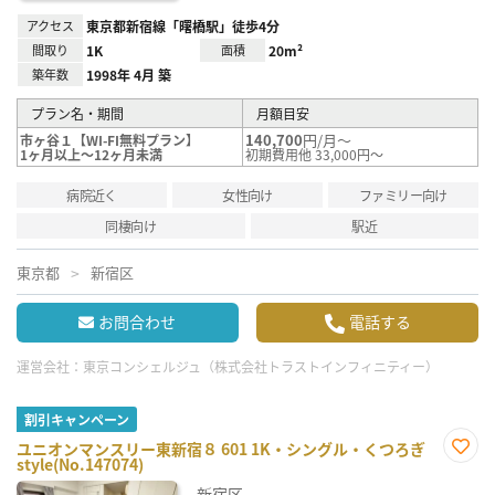
アクセス
東京都新宿線「曙橋駅」徒歩4分
間取り
1K
面積
20m²
築年数
1998年 4月 築
プラン名・期間
月額目安
140,700
円/月～
市ヶ谷１【WI-FI無料プラン】
1ヶ月以上～12ヶ月未満
初期費用他 33,000円～
病院近く
女性向け
ファミリー向け
同棲向け
駅近
東京都
新宿区
お問合わせ
電話する
運営会社：
東京コンシェルジュ（株式会社トラストインフィニティー）
割引キャンペーン
ユニオンマンスリー東新宿８ 601 1K・シングル・くつろぎ
style(No.147074)
お気
に入
新宿区