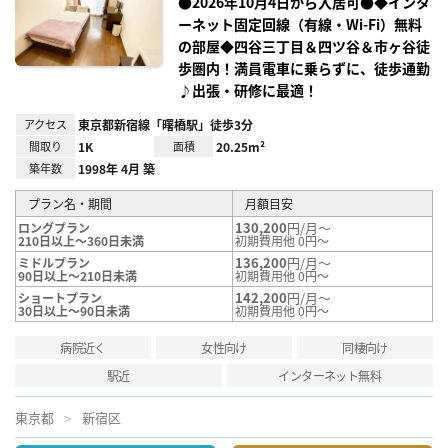
●2026年10月4日から入居可●◆インタ
ーネット固定回線（有線・Wi-Fi）無料
の部屋◆四谷三丁目＆四ツ谷＆市ヶ谷徒
歩圏内！満員電車に乗らずに、徒歩通勤
♪出張・研修に最適！
アクセス
東京都新宿線「曙橋駅」徒歩3分
間取り
1K
面積
20.25m²
築年数
1998年 4月 築
プラン名・期間
月額目安
130,200
円/月～
ロングプラン
210日以上～360日未満
初期費用他 0円～
136,200
円/月～
ミドルプラン
90日以上～210日未満
初期費用他 0円～
142,200
円/月～
ショートプラン
30日以上～90日未満
初期費用他 0円～
病院近く
女性向け
同棲向け
駅近
インターネット無料
東京都
新宿区