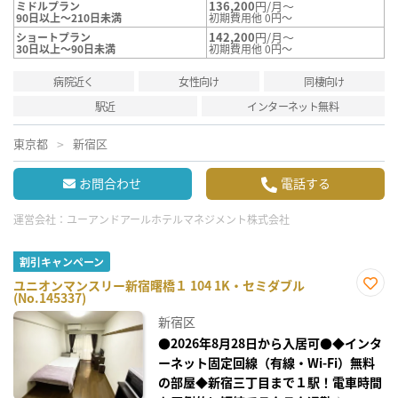
136,200
円/月～
ミドルプラン
90日以上～210日未満
初期費用他 0円～
142,200
円/月～
ショートプラン
30日以上～90日未満
初期費用他 0円～
病院近く
女性向け
同棲向け
駅近
インターネット無料
東京都
新宿区
お問合わせ
電話する
運営会社：
ユーアンドアールホテルマネジメント株式会社
割引キャンペーン
ユニオンマンスリー新宿曙橋１ 104 1K・セミダブル
(No.145337)
お気
に入
新宿区
り登
録
●2026年8月28日から入居可●◆インタ
ーネット固定回線（有線・Wi-Fi）無料
の部屋◆新宿三丁目まで１駅！電車時間