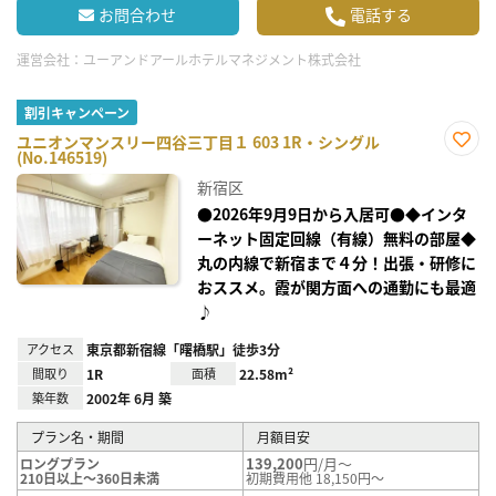
お問合わせ
電話する
運営会社：
ユーアンドアールホテルマネジメント株式会社
割引キャンペーン
ユニオンマンスリー四谷三丁目１ 603 1R・シングル
(No.146519)
お気
に入
新宿区
り登
録
●2026年9月9日から入居可●◆インタ
ーネット固定回線（有線）無料の部屋◆
丸の内線で新宿まで４分！出張・研修に
おススメ。霞が関方面への通勤にも最適
♪
アクセス
東京都新宿線「曙橋駅」徒歩3分
間取り
1R
面積
22.58m²
築年数
2002年 6月 築
プラン名・期間
月額目安
139,200
円/月～
ロングプラン
210日以上～360日未満
初期費用他 18,150円～