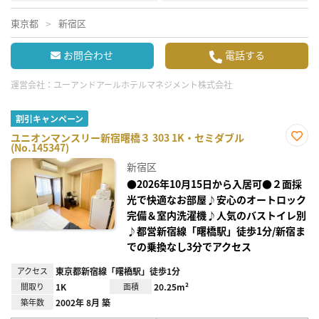
東京都
新宿区
お問合わせ
電話する
運営会社：
ユーアンドアールホテルマネジメント株式会社
割引キャンペーン
ユニオンマンスリー新宿曙橋３ 303 1K・セミダブル
(No.145347)
お気
に入
新宿区
り登
録
●2026年10月15日から入居可●２面採
光で快適なお部屋♪安心のオートロック
完備＆室内洗濯機♪人気のバストイレ別
♪都営新宿線「曙橋駅」徒歩1分/新宿ま
での乗換なし3分でアクセス
アクセス
東京都新宿線「曙橋駅」徒歩1分
間取り
1K
面積
20.25m²
築年数
2002年 8月 築