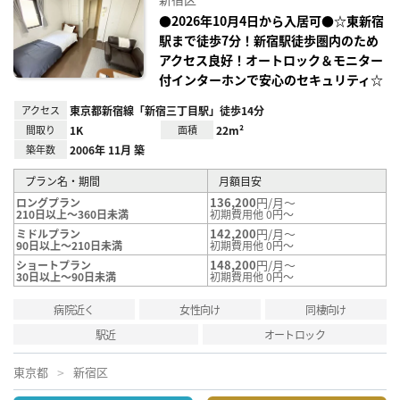
り登
録
●2026年10月4日から入居可●☆東新宿
駅まで徒歩7分！新宿駅徒歩圏内のため
アクセス良好！オートロック＆モニター
付インターホンで安心のセキュリティ☆
アクセス
東京都新宿線「新宿三丁目駅」徒歩14分
間取り
1K
面積
22m²
築年数
2006年 11月 築
プラン名・期間
月額目安
136,200
円/月～
ロングプラン
210日以上～360日未満
初期費用他 0円～
142,200
円/月～
ミドルプラン
90日以上～210日未満
初期費用他 0円～
148,200
円/月～
ショートプラン
30日以上～90日未満
初期費用他 0円～
病院近く
女性向け
同棲向け
駅近
オートロック
東京都
新宿区