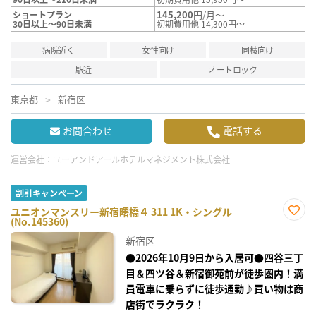
145,200
円/月～
ショートプラン
30日以上～90日未満
初期費用他 14,300円～
病院近く
女性向け
同棲向け
駅近
オートロック
東京都
新宿区
お問合わせ
電話する
運営会社：
ユーアンドアールホテルマネジメント株式会社
割引キャンペーン
ユニオンマンスリー新宿曙橋４ 311 1K・シングル
(No.145360)
お気
に入
新宿区
り登
録
●2026年10月9日から入居可●四谷三丁
目＆四ツ谷＆新宿御苑前が徒歩圏内！満
員電車に乗らずに徒歩通勤♪買い物は商
店街でラクラク！