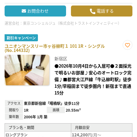
お問合わせ
電話する
運営会社：
東京コンシェルジュ（株式会社トラストインフィニティー）
割引キャンペーン
ユニオンマンスリー市ヶ谷柳町１ 101 1R・シングル
(No.144332)
お気
に入
新宿区
り登
録
●2026年10月4日から入居可●２面採光
で明るいお部屋♪安心のオートロック完
備♪■都営大江戸線「牛込柳町駅」徒歩
1分/早稲田まで徒歩圏内！新宿まで直通
15分
アクセス
東京都新宿線「曙橋駅」徒歩11分
間取り
1R
面積
20.55m²
築年数
2006年 1月 築
プラン名・期間
月額目安
124,200
円/月～
ロングプラン