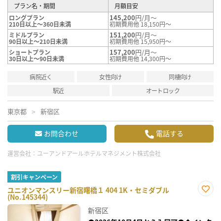
プラン名・期間
月額目安
145,200
円/月～
ロングプラン
210日以上～360日未満
初期費用他 18,150円～
151,200
円/月～
ミドルプラン
90日以上～210日未満
初期費用他 15,950円～
157,200
円/月～
ショートプラン
30日以上～90日未満
初期費用他 14,300円～
病院近く
女性向け
同棲向け
駅近
オートロック
東京都
新宿区
お問合わせ
電話する
運営会社：
ユーアンドアールホテルマネジメント株式会社
割引キャンペーン
ユニオンマンスリー新宿曙橋１ 404 1K・セミダブル
(No.145344)
お気
に入
新宿区
り登
録