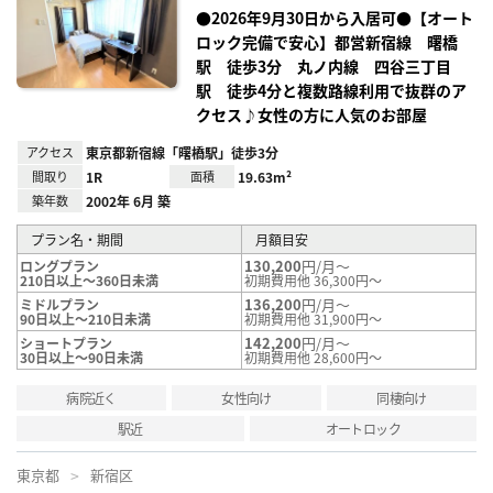
録
●2026年9月30日から入居可●【オート
ロック完備で安心】都営新宿線 曙橋
駅 徒歩3分 丸ノ内線 四谷三丁目
駅 徒歩4分と複数路線利用で抜群のア
クセス♪女性の方に人気のお部屋
アクセス
東京都新宿線「曙橋駅」徒歩3分
間取り
1R
面積
19.63m²
築年数
2002年 6月 築
プラン名・期間
月額目安
130,200
円/月～
ロングプラン
210日以上～360日未満
初期費用他 36,300円～
136,200
円/月～
ミドルプラン
90日以上～210日未満
初期費用他 31,900円～
142,200
円/月～
ショートプラン
30日以上～90日未満
初期費用他 28,600円～
病院近く
女性向け
同棲向け
駅近
オートロック
東京都
新宿区