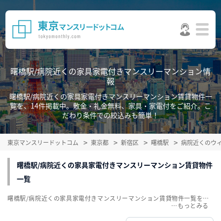
曙橋駅/病院近くの家具家電付きマンスリーマンション情
報
曙橋駅/病院近くの家具家電付きマンスリーマンション賃貸物件一
覧を、14件掲載中。敷金・礼金無料、家具・家電付をご紹介。こ
だわり条件での絞込みも簡単！
東京マンスリードットコム
東京都
新宿区
曙橋駅
病院近くのウ
曙橋駅/病院近くの家具家電付きマンスリーマンション賃貸物件
一覧
曙橋駅/病院近くの家具家電付きマンスリーマンション賃貸物件一覧を、14件掲載中。敷金・礼金無料、家具・家電付をご紹介。こだわり条件での絞込みも簡単！
…