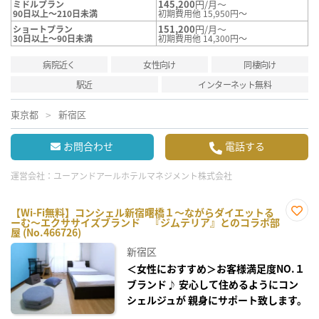
145,200
円/月～
ミドルプラン
90日以上～210日未満
初期費用他 15,950円～
151,200
円/月～
ショートプラン
30日以上～90日未満
初期費用他 14,300円～
病院近く
女性向け
同棲向け
駅近
インターネット無料
東京都
新宿区
お問合わせ
電話する
運営会社：
ユーアンドアールホテルマネジメント株式会社
【Wi-Fi無料】コンシェル新宿曙橋１～ながらダイエットる
ーむ～エクササイズブランド 『ジムテリア』とのコラボ部
お気
屋 (No.466726)
に入
り登
新宿区
録
＜女性におすすめ＞お客様満足度NO.１
ブランド♪ 安心して住めるようにコン
シェルジュが 親身にサポート致します。