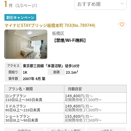
1
件（1/1ページ）
割引キャンペーン
マイナビSTAYブリッジ板橋本町 703(No.789744)
お気
板橋区
に入
り登
【禁煙/Wi-Fi無料】
録
アクセス
東京都三田線「本蓮沼駅」徒歩18分
間取り
1K
面積
23.1m²
築年数
2007年 4月 築
プラン名・期間
月額目安
149,400
円/月～
ロングプラン
210日以上～365日未満
初期費用他 27,500円～
149,400
円/月～
ミドルプラン
90日以上～210日未満
初期費用他 27,500円～
155,400
円/月～
ショートプラン
30日以上～90日未満
初期費用他 27,500円～
女性向け
インターネット無料
wifiあり