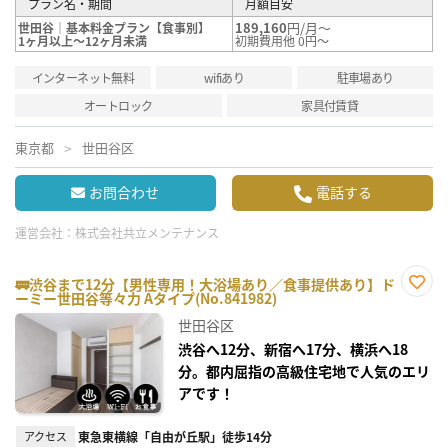
プラン名・期間
月額目安
189,160
円/月～
世田谷｜基本料金プラン【食事別】
1ヶ月以上～12ヶ月未満
初期費用他 0円～
インターネット無料
wifiあり
駐車場あり
オートロック
家具付賃貸
東京都
世田谷区
お問合わせ
電話する
運営会社：
株式会社共立メンテナンス
🚃渋谷まで12分【男性専用！大浴場あり／食事提供あり】ド
ーミー世田谷等々力 Aタイプ(No.841982)
お気
に入
世田谷区
り登
録
渋谷へ12分、新宿へ17分、横浜へ18
分。都内屈指の高級住宅地で人気のエリ
アです！
アクセス
東急東横線「自由が丘駅」徒歩14分