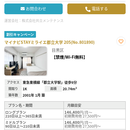
お問合わせ
電話する
運営会社：
株式会社共立メンテナンス
割引キャンペーン
マイナビSTAYミライエ都立大学 205(No.801890)
お気
目黒区
に入
り登
【禁煙/Wi-Fi無料】
録
アクセス
東急東横線「都立大学駅」徒歩9分
間取り
1K
面積
20.74m²
築年数
2001年 1月 築
プラン名・期間
月額目安
146,400
円/月～
ロングプラン
210日以上～365日未満
初期費用他 27,500円～
146,400
円/月～
ミドルプラン
90日以上～210日未満
初期費用他 27,500円～