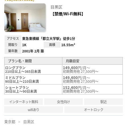
お気
に入
目黒区
り登
録
【禁煙/Wi-Fi無料】
アクセス
東急東横線「都立大学駅」徒歩1分
間取り
1K
面積
18.55m²
築年数
2001年 2月 築
プラン名・期間
月額目安
149,400
円/月～
ロングプラン
210日以上～365日未満
初期費用他 27,500円～
149,400
円/月～
ミドルプラン
90日以上～210日未満
初期費用他 27,500円～
152,400
円/月～
ショートプラン
30日以上～90日未満
初期費用他 27,500円～
インターネット無料
女性向け
駅近
wifiあり
オートロック
東京都
目黒区