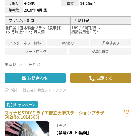
間取り
その他
面積
14.25m²
築年数
2019年 4月 築
プラン名・期間
月額目安
189,160
円/月～
世田谷｜基本料金プラン【食事別】
1ヶ月以上～12ヶ月未満
初期費用他 0円～
インターネット無料
wifiあり
駐車場あり
オートロック
家具付賃貸
東京都
世田谷区
お問合わせ
電話する
運営会社：
株式会社共立メンテナンス
割引キャンペーン
マイナビSTAYミライエ都立大学ステーションプラザ
502(No.1014563)
お気
に入
目黒区
り登
録
【禁煙/Wi-Fi無料】