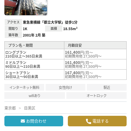
アクセス
東急東横線「都立大学駅」徒歩1分
間取り
1K
面積
18.55m²
築年数
2001年 2月 築
プラン名・期間
月額目安
161,400
円/月～
ロングプラン
210日以上～365日未満
初期費用他 27,500円～
161,400
円/月～
ミドルプラン
90日以上～210日未満
初期費用他 27,500円～
167,400
円/月～
ショートプラン
30日以上～90日未満
初期費用他 27,500円～
インターネット無料
女性向け
駅近
wifiあり
オートロック
東京都
目黒区
お問合わせ
電話する