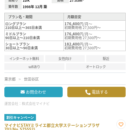
1DK
27.03m²
築年数
1998年 12月 築
プラン名・期間
月額目安
176,400
円/月～
ロングプラン
210日以上～365日未満
初期費用他 27,500円～
176,400
円/月～
ミドルプラン
90日以上～210日未満
初期費用他 27,500円～
182,400
円/月～
ショートプラン
30日以上～90日未満
初期費用他 27,500円～
インターネット無料
女性向け
駅近
wifiあり
オートロック
東京都
世田谷区
お問合わせ
電話する
運営会社：
株式会社マイナビ
割引キャンペーン
マイナビSTAYミライエ都立大学ステーションプラザ
701(No.575552)