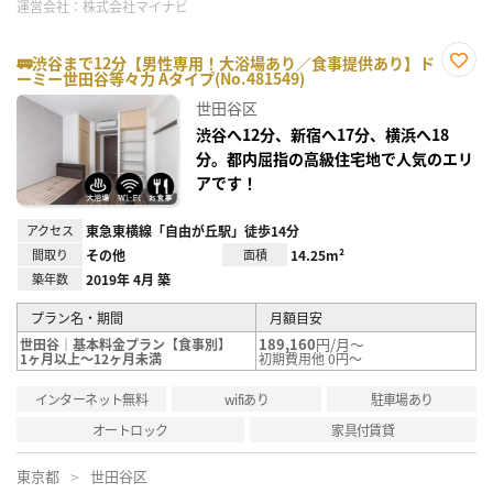
運営会社：
株式会社マイナビ
🚃渋谷まで12分【男性専用！大浴場あり／食事提供あり】ド
ーミー世田谷等々力 Aタイプ(No.481549)
お気
に入
世田谷区
り登
録
渋谷へ12分、新宿へ17分、横浜へ18
分。都内屈指の高級住宅地で人気のエリ
アです！
アクセス
東急東横線「自由が丘駅」徒歩14分
間取り
その他
面積
14.25m²
築年数
2019年 4月 築
プラン名・期間
月額目安
189,160
円/月～
世田谷｜基本料金プラン【食事別】
1ヶ月以上～12ヶ月未満
初期費用他 0円～
インターネット無料
wifiあり
駐車場あり
オートロック
家具付賃貸
東京都
世田谷区