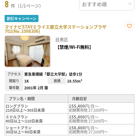
8
件（1/1ページ）
割引キャンペーン
マイナビSTAYミライエ都立大学ステーションプラザ
702(No.1098306)
お気
に入
目黒区
り登
録
【禁煙/Wi-Fi無料】
アクセス
東急東横線「都立大学駅」徒歩1分
間取り
1K
面積
18.55m²
築年数
2001年 2月 築
プラン名・期間
月額目安
155,400
円/月～
ロングプラン
210日以上～365日未満
初期費用他 27,500円～
155,400
円/月～
ミドルプラン
90日以上～210日未満
初期費用他 27,500円～
158,400
円/月～
ショートプラン
30日以上～90日未満
初期費用他 27,500円～