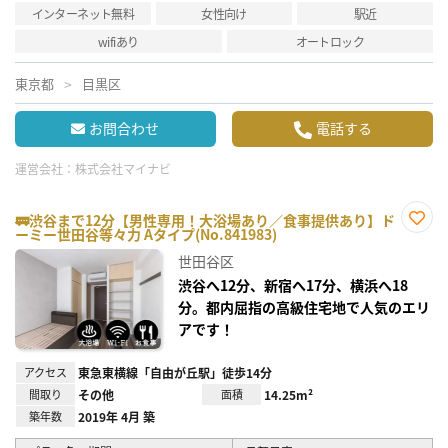
インターネット無料
女性向け
駅近
wifiあり
オートロック
東京都
目黒区
お問合わせ
電話する
運営会社：
株式会社マイナビ
🚃渋谷まで12分【男性専用！大浴場あり／食事提供あり】ド
ーミー世田谷等々力 Aタイプ(No.841983)
お気
に入
世田谷区
り登
録
渋谷へ12分、新宿へ17分、横浜へ18
分。都内屈指の高級住宅地で人気のエリ
アです！
アクセス
東急東横線「自由が丘駅」徒歩14分
間取り
その他
面積
14.25m²
築年数
2019年 4月 築