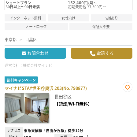
152,400
円/月～
ショートプラン
30日以上～90日未満
初期費用他 27,500円～
インターネット無料
女性向け
wifiあり
オートロック
保証人不要
東京都
目黒区
お問合わせ
電話する
運営会社：
株式会社マイナビ
割引キャンペーン
マイナビSTAY世田谷奥沢 203(No.798877)
お気
世田谷区
に入
り登
【禁煙/Wi-Fi無料】
録
アクセス
東急東横線「自由が丘駅」徒歩12分
間取り
面積