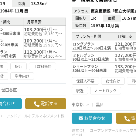
1R
13.25m²
面積
1984年 11月 築
東急東横線「都立大学駅
アクセス
1R
16.57m
間取り
面積
・期間
月額目安
1997年 10月 築
築年数
103,200
円/月～
ラン
～360日未満
初期費用他 18,150円～
プラン名・期間
月額目安
109,200
円/月～
ラン
121,200
ロングプラン
210日未満
初期費用他 15,950円～
210日以上～360日未満
初期費用他 
112,200
円/月～
プラン
127,200
ミドルプラン
～90日未満
初期費用他 14,300円～
90日以上～210日未満
初期費用他 
133,200
不要
駅近
手数料無料
ショートプラン
30日以上～90日未満
初期費用他 
賃貸
学生向け
保証人不要
女性向け
同
世田谷区
駅近
オートロック
問合わせ
電話する
東京都
目黒区
ユーアンドアールホテルマネジメント株
お問合わせ
電
運営会社：
ユーアンドアールホテルマ
式会社