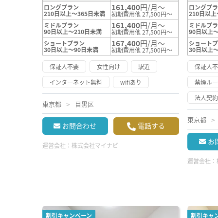
161,400
円/月～
ロングプラン
ロングプ
210日以上～365日未満
210日以上
初期費用他 27,500円～
161,400
円/月～
ミドルプラン
ミドルプ
90日以上～210日未満
90日以上～
初期費用他 27,500円～
167,400
円/月～
ショートプラン
ショート
30日以上～90日未満
30日以上
初期費用他 27,500円～
保証人不要
女性向け
駅近
保証人
インターネット無料
wifiあり
禁煙ル
法人契
東京都
目黒区
東京都
お問合わせ
電話する
お
運営会社：
株式会社マイナビ
運営会社：
割引キャンペーン
割引キャ