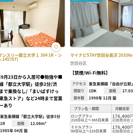
お気
ンスリー都立大学１ 304 1R・シ
マイナビSTAY世田谷奥沢 203(No.7
に入
145707)
り登
世田谷区
録
【禁煙/Wi-Fi無料】
6年9月23日から入居可●勉強や■
線「都立大学駅」徒歩2分/渋
東急東横線「自由が丘駅」
アクセス
まで乗換なし/「まいばすけっ
1DK
27.0
間取り
面積
東急ストア」など24時まで営業
1998年 12月 築
築年数
ーあり
プラン名・期間
月額目安
176,400
東急東横線「都立大学駅」徒歩3分
ロングプラン
210日以上～365日未満
初期費用他 2
1R
12.08m²
面積
176,400
ミドルプラン
1985年 04月 築
90日以上～210日未満
初期費用他 2