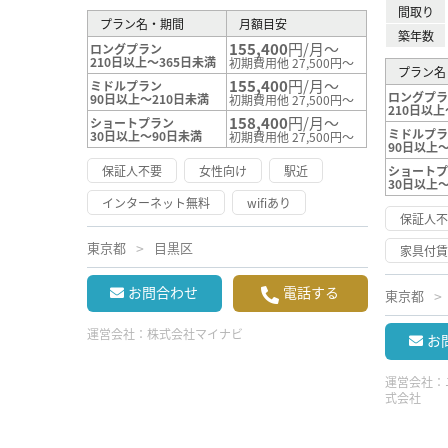
間取り
プラン名・期間
月額目安
築年数
155,400
円/月～
ロングプラン
210日以上～365日未満
初期費用他 27,500円～
プラン名
155,400
円/月～
ミドルプラン
ロングプ
90日以上～210日未満
初期費用他 27,500円～
210日以上
158,400
円/月～
ショートプラン
ミドルプ
30日以上～90日未満
初期費用他 27,500円～
90日以上～
保証人不要
女性向け
駅近
ショート
30日以上
インターネット無料
wifiあり
保証人
東京都
目黒区
家具付
お問合わせ
電話する
東京都
運営会社：
株式会社マイナビ
お
運営会社：
式会社