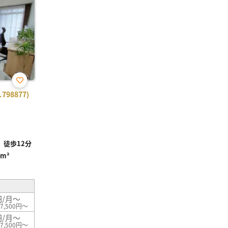
お気
98877)
に入
り登
録
徒歩12分
3m²
円/月～
7,500円～
円/月～
7,500円～