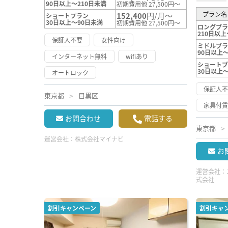
90日以上～210日未満
初期費用他 27,500円～
プラン名
152,400
円/月～
ショートプラン
30日以上～90日未満
初期費用他 27,500円～
ロングプ
210日以上
保証人不要
女性向け
ミドルプ
90日以上～
インターネット無料
wifiあり
ショート
30日以上
オートロック
保証人
東京都
目黒区
家具付
お問合わせ
電話する
東京都
運営会社：
株式会社マイナビ
お
運営会社：
式会社
割引キャンペーン
割引キャ