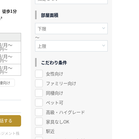
」徒歩1分
部屋面積
²
～
円/月～
0円～
円/月～
0円～
こだわり条件
円/月～
0円～
女性向け
ファミリー向け
棲向け
同棲向け
ペット可
高級・ハイグレード
話する
家具なしOK
駅近
ネジメント株