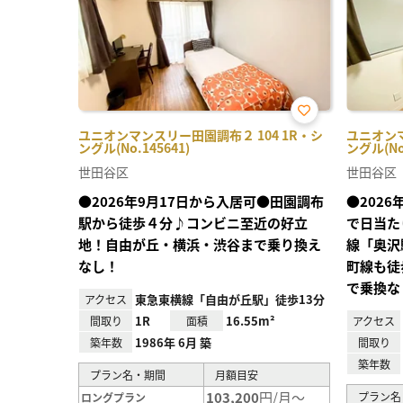
お気
ユニオンマンスリー田園調布２ 104 1R・シ
ユニオンマ
に入
ングル(No.145641)
ングル(No.
り登
録
世田谷区
世田谷区
●2026年9月17日から入居可●田園調布
●202
駅から徒歩４分♪コンビニ至近の好立
で日当た
地！自由が丘・横浜・渋谷まで乗り換え
線「奥沢
なし！
町線も徒
で乗換な
東急東横線「自由が丘駅」徒歩13分
アクセス
1R
16.55m²
間取り
面積
アクセス
1986年 6月 築
築年数
間取り
築年数
プラン名・期間
月額目安
103,200
円/月～
プラン名
ロングプラン