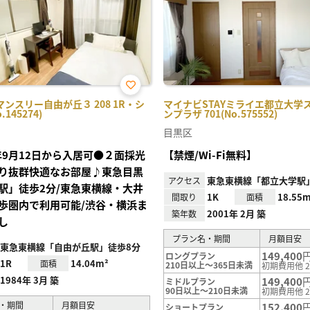
お気
ンスリー自由が丘３ 208 1R・シ
マイナビSTAYミライエ都立大学
に入
145274)
ンプラザ 701(No.575552)
り登
録
目黒区
6年9月12日から入居可●２面採光
【禁煙/Wi-Fi無料】
り抜群快適なお部屋♪東急目黒
東急東横線「都立大学駅
アクセス
駅」徒歩2分/東急東横線・大井
1K
18.55m
間取り
面積
歩圏内で利用可能/渋谷・横浜ま
2001年 2月 築
築年数
し
プラン名・期間
月額目安
東急東横線「自由が丘駅」徒歩8分
149,400
ロングプラン
1R
14.04m²
面積
210日以上～365日未満
初期費用他 2
1984年 3月 築
149,400
ミドルプラン
90日以上～210日未満
初期費用他 2
・期間
月額目安
152,400
ショートプラン