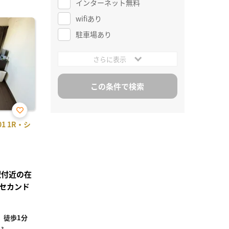
インターネット無料
wifiあり
駐車場あり
さらに表示
お気
1 1R・シ
に入
り登
録
駅付近の在
セカンド
」徒歩1分