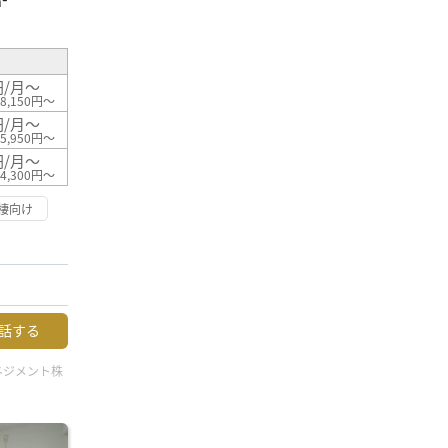
²
円/月～
8,150円～
円/月～
5,950円～
円/月～
4,300円～
棲向け
話する
ネジメント株