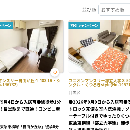
並び順
ンペーン
割引キャンペーン
お気
ンスリー自由が丘４ 403 1R・シ
ユニオンマンスリー都立大学３ 50
に入
146732)
ングル・くつろぎstyle(No.14571
り登
録
目黒区
6年9月4日から入居可●駅徒歩1分
●2026年9月9日から入居可
！目黒駅まで直通！コンビニ至
トロック完備＆室内洗濯機♪ソ
ーテーブル付きでゆったりくつ
東急東横線「都立大学駅」徒歩
東急東横線「自由が丘駅」徒歩6分
谷・横浜まで乗換なし