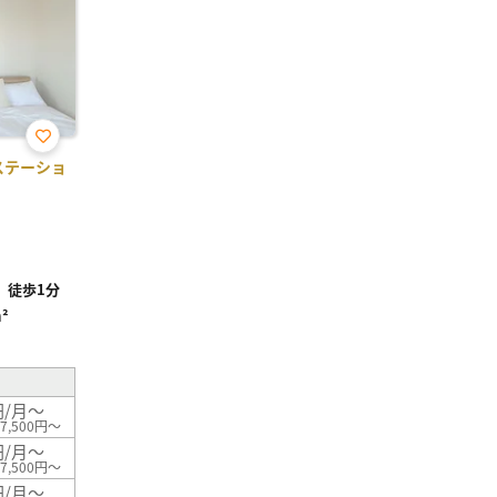
お気
ステーショ
に入
り登
録
」徒歩1分
²
円/月～
7,500円～
円/月～
7,500円～
円/月～