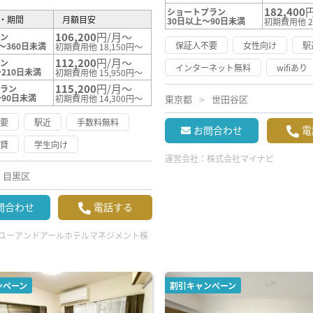
182,400
ショートプラン
・期間
月額目安
30日以上～90日未満
初期費用他 2
106,200
円/月～
ラン
保証人不要
女性向け
駅
～360日未満
初期費用他 18,150円～
112,200
円/月～
ラン
インターネット無料
wifiあり
210日未満
初期費用他 15,950円～
115,200
円/月～
プラン
～90日未満
初期費用他 14,300円～
東京都
世田谷区
不要
駅近
手数料無料
お問合わせ
電
賃貸
学生向け
運営会社：
株式会社マイナビ
目黒区
問合わせ
電話する
ユーアンドアールホテルマネジメント株
ンペーン
割引キャンペーン