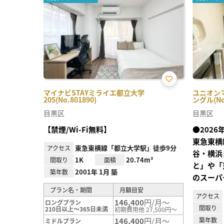
お気
マイナビSTAYミライエ都立大学
ユニオンマ
に入
205(No.801890)
ングル(No.
り登
録
目黒区
目黒区
【禁煙/Wi-Fi無料】
●202
東急東横
東急東横線「都立大学駅」徒歩9分
アクセス
谷・横浜
1K
20.74m²
間取り
面積
と」や「
2001年 1月 築
築年数
のスーパ
プラン名・期間
月額目安
アクセス
146,400
円/月～
ロングプラン
間取り
210日以上～365日未満
初期費用他 27,500円～
146,400
円/月～
築年数
ミドルプラン