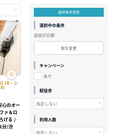
選択条件変更
選択中の条件
自由が丘駅
駅を変更
キャンペーン
あり
お気
2 1R・シ
に入
8)
り登
駅徒歩
録
●安心のオー
ファ＆ロ
ろげる♪
利用人数
1分/渋