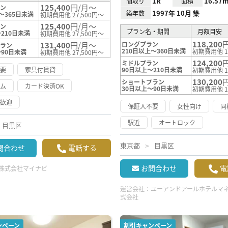
1R
16.57m
間取り
面積
125,400
円/月～
ラン
1997年 10月 築
築年数
～365日未満
初期費用他 27,500円～
125,400
円/月～
ラン
プラン名・期間
月額目安
210日未満
初期費用他 27,500円～
118,200
131,400
円/月～
ロングプラン
プラン
210日以上～360日未満
初期費用他 1
～90日未満
初期費用他 27,500円～
124,200
ミドルプラン
不要
家具付賃貸
90日以上～210日未満
初期費用他 1
130,200
ショートプラン
ーム
カード決済OK
30日以上～90日未満
初期費用他 1
約歓迎
保証人不要
女性向け
同
駅近
オートロック
目黒区
東京都
目黒区
問合わせ
電話する
お問合わせ
電
株式会社マイナビ
運営会社：
ユーアンドアールホテルマ
式会社
ンペーン
割引キャンペーン