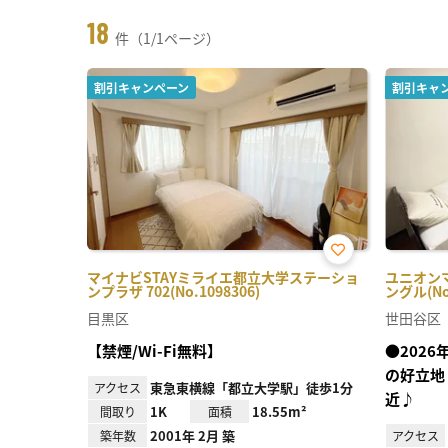
18
件（1/1ページ）
割引キャンペーン
割引キャ
お気
マイナビSTAYミライエ都立大学ステーショ
ユニオンマ
に入
ンプラザ 702(No.1098306)
ングル(No.
り登
録
目黒区
世田谷区
【禁煙/Wi-Fi無料】
●202
の好立地
東急東横線「都立大学駅」徒歩1分
アクセス
近♪
1K
18.55m²
間取り
面積
2001年 2月 築
築年数
アクセス