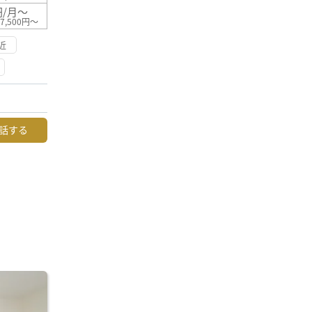
円/月～
7,500円～
近
話する