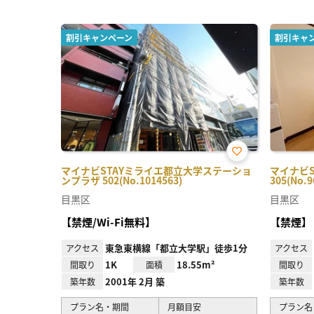
割引キャンペーン
割引キャ
お気
マイナビSTAYミライエ都立大学ステーショ
マイナビ
に入
ンプラザ 502(No.1014563)
305(No.9
り登
録
目黒区
目黒区
【禁煙/Wi-Fi無料】
【禁煙】
東急東横線「都立大学駅」徒歩1分
アクセス
アクセス
1K
18.55m²
間取り
面積
間取り
2001年 2月 築
築年数
築年数
プラン名・期間
月額目安
プラン名