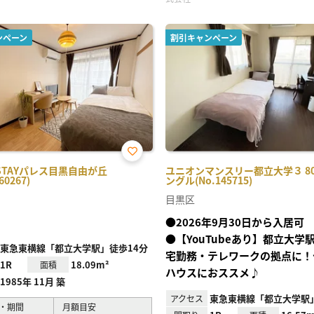
ンペーン
割引キャンペーン
お気
STAYパレス目黒自由が丘
ユニオンマンスリー都立大学３ 80
に入
60267)
ングル(No.145715)
り登
録
目黒区
●2026年9月30日から入居可
●【YouTubeあり】都立大学
東急東横線「都立大学駅」徒歩14分
宅勤務・テレワークの拠点に！
1R
18.09m²
面積
ハウスにおススメ♪
1985年 11月 築
東急東横線「都立大学駅
アクセス
・期間
月額目安