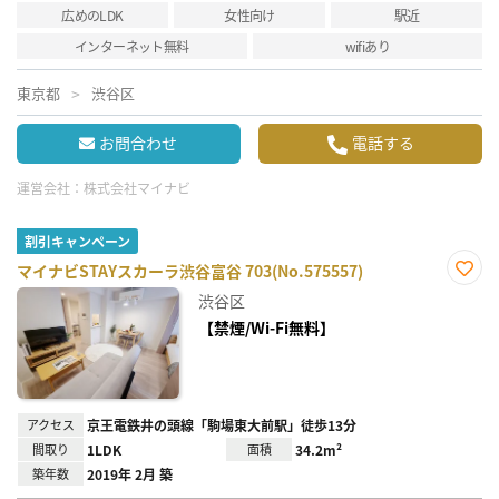
広めのLDK
女性向け
駅近
インターネット無料
wifiあり
東京都
渋谷区
お問合わせ
電話する
運営会社：
株式会社マイナビ
割引キャンペーン
マイナビSTAYスカーラ渋谷富谷 703(No.575557)
お気
渋谷区
に入
り登
【禁煙/Wi-Fi無料】
録
アクセス
京王電鉄井の頭線「駒場東大前駅」徒歩13分
間取り
1LDK
面積
34.2m²
築年数
2019年 2月 築