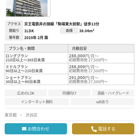
録
アクセス
京王電鉄井の頭線「駒場東大前駅」徒歩13分
間取り
1LDK
面積
38.04m²
築年数
2019年 2月 築
プラン名・期間
月額目安
288,000
円/月～
ロングプラン
210日以上～365日未満
初期費用他 27,500円～
288,000
円/月～
ミドルプラン
90日以上～210日未満
初期費用他 27,500円～
291,000
円/月～
ショートプラン
30日以上～90日未満
初期費用他 27,500円～
広めのLDK
同棲向け
高級・ハイグレード
インターネット無料
wifiあり
東京都
渋谷区
お問合わせ
電話する