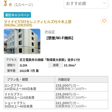
3
件（1/1ページ）
割引キャンペーン
マイナビSTAYセレニティヒルズ代々木上原
306(No.1083509)
お気
に入
渋谷区
り登
録
【禁煙/Wi-Fi無料】
アクセス
京王電鉄井の頭線「駒場東大前駅」徒歩17分
間取り
1LDK
面積
33.36m²
築年数
2022年 7月 築
プラン名・期間
月額目安
258,000
円/月～
ロングプラン
210日以上～365日未満
初期費用他 27,500円～
258,000
円/月～
ミドルプラン
90日以上～210日未満
初期費用他 27,500円～
261,000
円/月～
ショートプラン
30日以上～90日未満
初期費用他 27,500円～