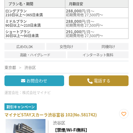
プラン名・期間
月額目安
288,000
円/月～
ロングプラン
210日以上～365日未満
初期費用他 27,500円～
288,000
円/月～
ミドルプラン
90日以上～210日未満
初期費用他 27,500円～
291,000
円/月～
ショートプラン
30日以上～90日未満
初期費用他 27,500円～
広めのLDK
女性向け
同棲向け
高級・ハイグレード
インターネット無料
東京都
渋谷区
お問合わせ
電話する
運営会社：
株式会社マイナビ
割引キャンペーン
マイナビSTAYスカーラ渋谷富谷 102(No.581742)
お気
渋谷区
に入
り登
【禁煙/Wi-Fi無料】