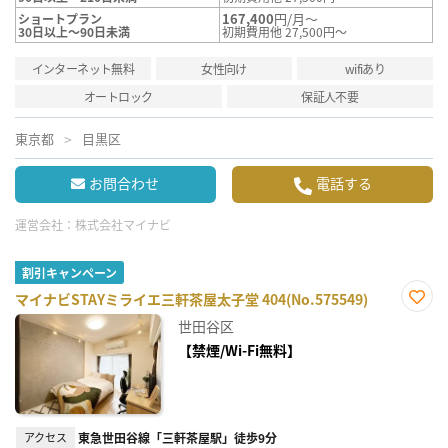
167,400
円/月～
ショートプラン
30日以上～90日未満
初期費用他 27,500円～
インターネット無料
女性向け
wifiあり
オートロック
保証人不要
東京都
目黒区
お問合わせ
電話する
運営会社：
株式会社マイナビ
割引キャンペーン
マイナビSTAYミライエ三軒茶屋太子堂 404(No.575549)
お気
世田谷区
に入
り登
【禁煙/Wi-Fi無料】
録
アクセス
東急世田谷線「三軒茶屋駅」徒歩9分