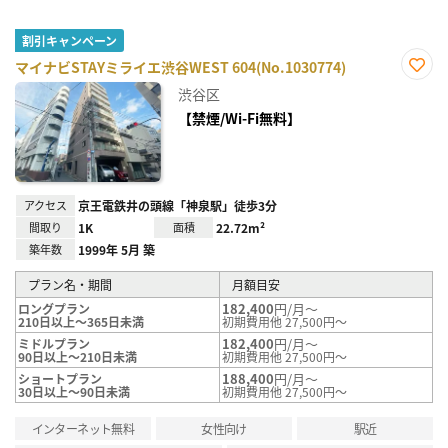
割引キャンペーン
マイナビSTAYミライエ渋谷WEST 604(No.1030774)
お気
渋谷区
に入
り登
【禁煙/Wi-Fi無料】
録
アクセス
京王電鉄井の頭線「神泉駅」徒歩3分
間取り
1K
面積
22.72m²
築年数
1999年 5月 築
プラン名・期間
月額目安
182,400
円/月～
ロングプラン
210日以上～365日未満
初期費用他 27,500円～
182,400
円/月～
ミドルプラン
90日以上～210日未満
初期費用他 27,500円～
188,400
円/月～
ショートプラン
30日以上～90日未満
初期費用他 27,500円～
インターネット無料
女性向け
駅近