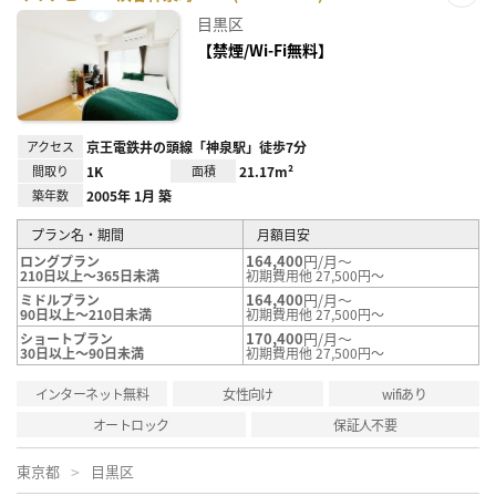
お気
目黒区
に入
り登
【禁煙/Wi-Fi無料】
録
アクセス
京王電鉄井の頭線「神泉駅」徒歩7分
間取り
1K
面積
21.17m²
築年数
2005年 1月 築
プラン名・期間
月額目安
164,400
円/月～
ロングプラン
210日以上～365日未満
初期費用他 27,500円～
164,400
円/月～
ミドルプラン
90日以上～210日未満
初期費用他 27,500円～
170,400
円/月～
ショートプラン
30日以上～90日未満
初期費用他 27,500円～
インターネット無料
女性向け
wifiあり
オートロック
保証人不要
東京都
目黒区