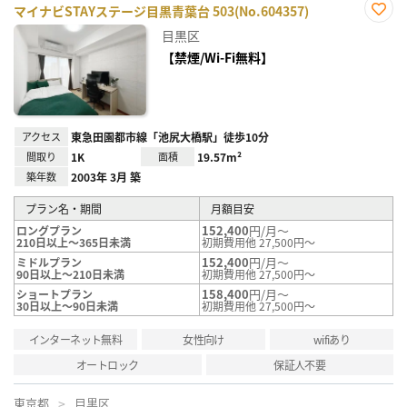
マイナビSTAYステージ目黒青葉台 503(No.604357)
お気
目黒区
に入
り登
【禁煙/Wi-Fi無料】
録
アクセス
東急田園都市線「池尻大橋駅」徒歩10分
間取り
1K
面積
19.57m²
築年数
2003年 3月 築
プラン名・期間
月額目安
152,400
円/月～
ロングプラン
210日以上～365日未満
初期費用他 27,500円～
152,400
円/月～
ミドルプラン
90日以上～210日未満
初期費用他 27,500円～
158,400
円/月～
ショートプラン
30日以上～90日未満
初期費用他 27,500円～
インターネット無料
女性向け
wifiあり
オートロック
保証人不要
東京都
目黒区