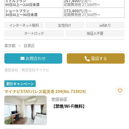
167,400
円/月～
ミドルプラン
90日以上～210日未満
初期費用他 27,500円～
173,400
円/月～
ショートプラン
30日以上～90日未満
初期費用他 27,500円～
インターネット無料
女性向け
wifiあり
オートロック
保証人不要
東京都
目黒区
お問合わせ
電話する
運営会社：
株式会社マイナビ
割引キャンペーン
マイナビSTAYパレス祐天寺 204(No.733414)
お気
世田谷区
に入
り登
【禁煙/Wi-Fi無料】
録