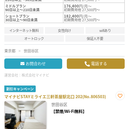
176,400
円/月～
ミドルプラン
90日以上～210日未満
初期費用他 27,500円～
182,400
円/月～
ショートプラン
30日以上～90日未満
初期費用他 27,500円～
インターネット無料
女性向け
wifiあり
オートロック
保証人不要
東京都
世田谷区
お問合わせ
電話する
運営会社：
株式会社マイナビ
割引キャンペーン
マイナビSTAYミライエ三軒茶屋駅北口 202(No.806503)
お気
世田谷区
に入
り登
【禁煙/Wi-Fi無料】
録