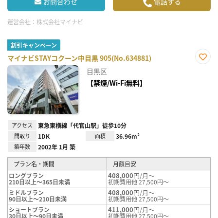
お問合わせ
電話する
運営会社：
株式会社マイナビ
割引キャンペーン
マイナビSTAYコクーン中目黒 905(No.634881)
お気
目黒区
に入
り登
【禁煙/Wi-Fi無料】
録
アクセス
東急東横線「代官山駅」徒歩10分
間取り
1DK
面積
36.96m²
築年数
2002年 1月 築
プラン名・期間
月額目安
408,000
円/月～
ロングプラン
210日以上～365日未満
初期費用他 27,500円～
408,000
円/月～
ミドルプラン
90日以上～210日未満
初期費用他 27,500円～
411,000
円/月～
ショートプラン
30日以上～90日未満
初期費用他 27,500円～