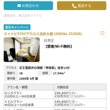
お問合わせ
電話する
運営会社：
株式会社マイナビ
割引キャンペーン
マイナビSTAYアクロス池尻大橋 1008(No.553608)
お気
目黒区
に入
り登
【禁煙/Wi-Fi無料】
録
アクセス
京王電鉄井の頭線「神泉駅」徒歩13分
間取り
1K
面積
17.94m²
築年数
1999年 4月 築
プラン名・期間
月額目安
149,400
円/月～
ロングプラン
210日以上～365日未満
初期費用他 27,500円～
149,400
円/月～
ミドルプラン
90日以上～210日未満
初期費用他 27,500円～