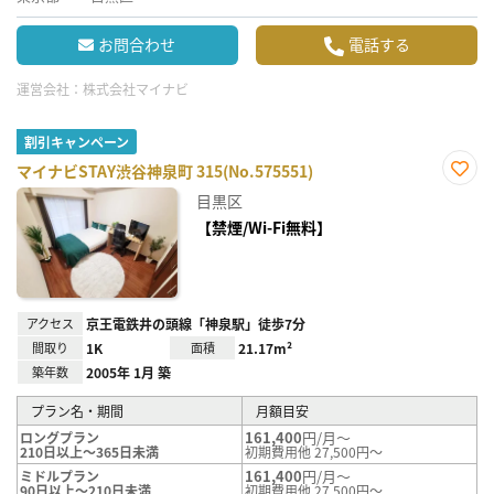
お問合わせ
電話する
運営会社：
株式会社マイナビ
割引キャンペーン
マイナビSTAY渋谷神泉町 315(No.575551)
お気
目黒区
に入
り登
【禁煙/Wi-Fi無料】
録
アクセス
京王電鉄井の頭線「神泉駅」徒歩7分
間取り
1K
面積
21.17m²
築年数
2005年 1月 築
プラン名・期間
月額目安
161,400
円/月～
ロングプラン
210日以上～365日未満
初期費用他 27,500円～
161,400
円/月～
ミドルプラン
90日以上～210日未満
初期費用他 27,500円～