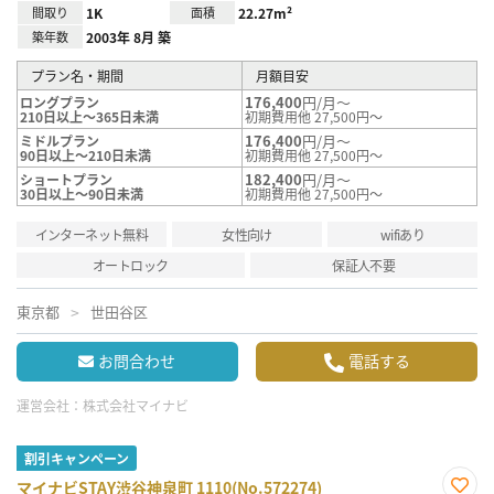
間取り
1K
面積
22.27m²
築年数
2003年 8月 築
プラン名・期間
月額目安
176,400
円/月～
ロングプラン
210日以上～365日未満
初期費用他 27,500円～
176,400
円/月～
ミドルプラン
90日以上～210日未満
初期費用他 27,500円～
182,400
円/月～
ショートプラン
30日以上～90日未満
初期費用他 27,500円～
インターネット無料
女性向け
wifiあり
オートロック
保証人不要
東京都
世田谷区
お問合わせ
電話する
運営会社：
株式会社マイナビ
割引キャンペーン
マイナビSTAY渋谷神泉町 1110(No.572274)