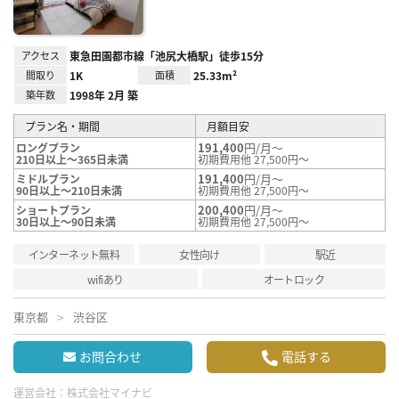
アクセス
東急田園都市線「池尻大橋駅」徒歩15分
間取り
1K
面積
25.33m²
築年数
1998年 2月 築
プラン名・期間
月額目安
191,400
円/月～
ロングプラン
210日以上～365日未満
初期費用他 27,500円～
191,400
円/月～
ミドルプラン
90日以上～210日未満
初期費用他 27,500円～
200,400
円/月～
ショートプラン
30日以上～90日未満
初期費用他 27,500円～
インターネット無料
女性向け
駅近
wifiあり
オートロック
東京都
渋谷区
お問合わせ
電話する
運営会社：
株式会社マイナビ