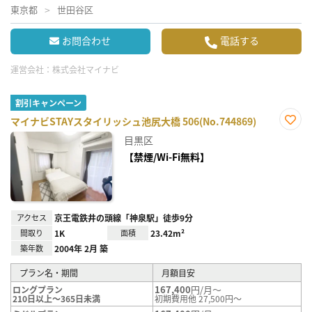
東京都
世田谷区
お問合わせ
電話する
運営会社：
株式会社マイナビ
割引キャンペーン
マイナビSTAYスタイリッシュ池尻大橋 506(No.744869)
お気
目黒区
に入
り登
【禁煙/Wi-Fi無料】
録
アクセス
京王電鉄井の頭線「神泉駅」徒歩9分
間取り
1K
面積
23.42m²
築年数
2004年 2月 築
プラン名・期間
月額目安
167,400
円/月～
ロングプラン
210日以上～365日未満
初期費用他 27,500円～