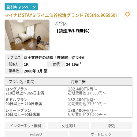
割引キャンペーン
マイナビSTAYミライエ渋谷松濤グランド 705(No.966960)
お気
渋谷区
に入
り登
【禁煙/Wi-Fi無料】
録
アクセス
京王電鉄井の頭線「神泉駅」徒歩4分
間取り
1K
面積
24.19m²
築年数
2000年 3月 築
プラン名・期間
月額目安
182,400
円/月～
ロングプラン
210日以上～365日未満
初期費用他 27,500円～
182,400
円/月～
ミドルプラン
90日以上～210日未満
初期費用他 27,500円～
188,400
円/月～
ショートプラン
30日以上～90日未満
初期費用他 27,500円～
インターネット無料
女性向け
駅近
wifiあり
オートロック