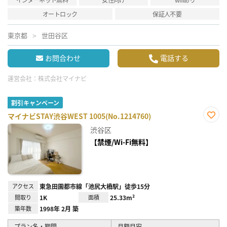
オートロック
保証人不要
東京都
世田谷区
お問合わせ
電話する
運営会社：
株式会社マイナビ
割引キャンペーン
マイナビSTAY渋谷WEST 1005(No.1214760)
お気
渋谷区
に入
り登
【禁煙/Wi-Fi無料】
録
アクセス
東急田園都市線「池尻大橋駅」徒歩15分
間取り
1K
面積
25.33m²
築年数
1998年 2月 築
プラン名・期間
月額目安