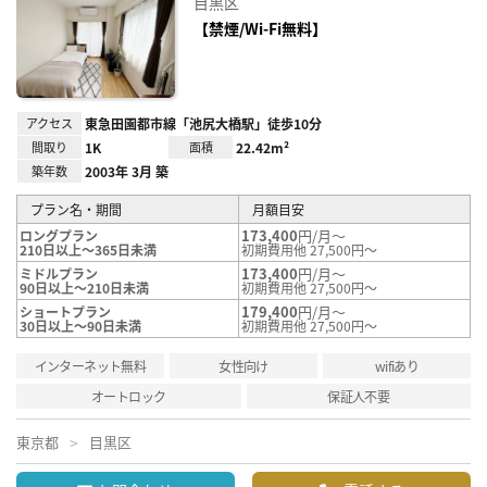
目黒区
に入
り登
【禁煙/Wi-Fi無料】
録
アクセス
東急田園都市線「池尻大橋駅」徒歩10分
間取り
1K
面積
22.42m²
築年数
2003年 3月 築
プラン名・期間
月額目安
173,400
円/月～
ロングプラン
210日以上～365日未満
初期費用他 27,500円～
173,400
円/月～
ミドルプラン
90日以上～210日未満
初期費用他 27,500円～
179,400
円/月～
ショートプラン
30日以上～90日未満
初期費用他 27,500円～
インターネット無料
女性向け
wifiあり
オートロック
保証人不要
東京都
目黒区