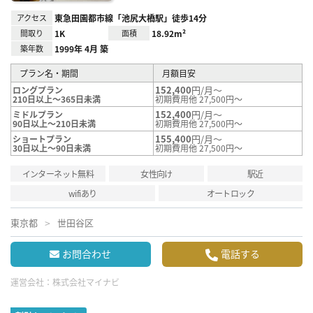
アクセス
東急田園都市線「池尻大橋駅」徒歩14分
間取り
1K
面積
18.92m²
築年数
1999年 4月 築
プラン名・期間
月額目安
152,400
円/月～
ロングプラン
210日以上～365日未満
初期費用他 27,500円～
152,400
円/月～
ミドルプラン
90日以上～210日未満
初期費用他 27,500円～
155,400
円/月～
ショートプラン
30日以上～90日未満
初期費用他 27,500円～
インターネット無料
女性向け
駅近
wifiあり
オートロック
東京都
世田谷区
お問合わせ
電話する
運営会社：
株式会社マイナビ