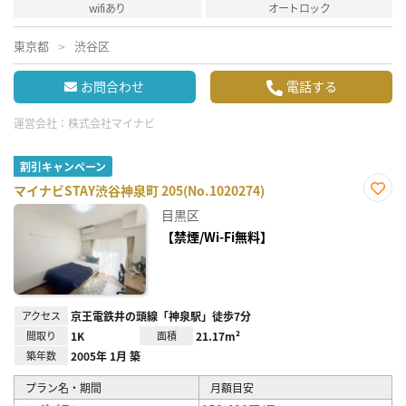
wifiあり
オートロック
東京都
渋谷区
お問合わせ
電話する
運営会社：
株式会社マイナビ
割引キャンペーン
マイナビSTAY渋谷神泉町 205(No.1020274)
お気
目黒区
に入
り登
【禁煙/Wi-Fi無料】
録
アクセス
京王電鉄井の頭線「神泉駅」徒歩7分
間取り
1K
面積
21.17m²
築年数
2005年 1月 築
プラン名・期間
月額目安