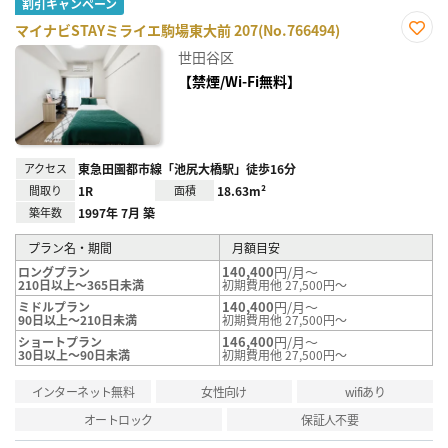
割引キャンペーン
マイナビSTAYミライエ駒場東大前 207(No.766494)
お気
世田谷区
に入
り登
【禁煙/Wi-Fi無料】
録
アクセス
東急田園都市線「池尻大橋駅」徒歩16分
間取り
1R
面積
18.63m²
築年数
1997年 7月 築
プラン名・期間
月額目安
140,400
円/月～
ロングプラン
210日以上～365日未満
初期費用他 27,500円～
140,400
円/月～
ミドルプラン
90日以上～210日未満
初期費用他 27,500円～
146,400
円/月～
ショートプラン
30日以上～90日未満
初期費用他 27,500円～
インターネット無料
女性向け
wifiあり
オートロック
保証人不要