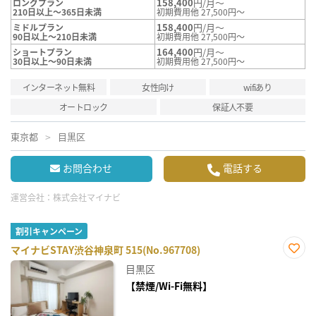
158,400
円/月～
ロングプラン
210日以上～365日未満
初期費用他 27,500円～
158,400
円/月～
ミドルプラン
90日以上～210日未満
初期費用他 27,500円～
164,400
円/月～
ショートプラン
30日以上～90日未満
初期費用他 27,500円～
インターネット無料
女性向け
wifiあり
オートロック
保証人不要
東京都
目黒区
お問合わせ
電話する
運営会社：
株式会社マイナビ
割引キャンペーン
マイナビSTAY渋谷神泉町 515(No.967708)
お気
目黒区
に入
り登
【禁煙/Wi-Fi無料】
録