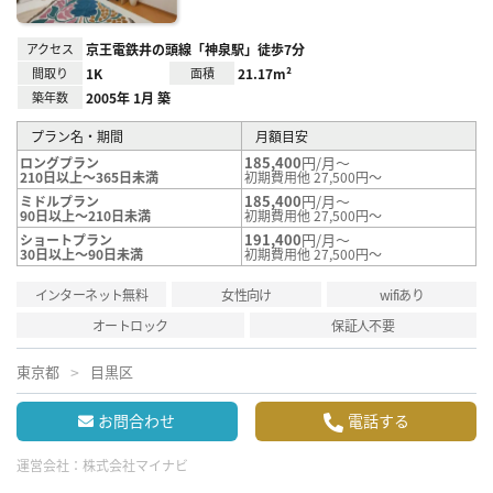
アクセス
京王電鉄井の頭線「神泉駅」徒歩7分
間取り
1K
面積
21.17m²
築年数
2005年 1月 築
プラン名・期間
月額目安
185,400
円/月～
ロングプラン
210日以上～365日未満
初期費用他 27,500円～
185,400
円/月～
ミドルプラン
90日以上～210日未満
初期費用他 27,500円～
191,400
円/月～
ショートプラン
30日以上～90日未満
初期費用他 27,500円～
インターネット無料
女性向け
wifiあり
オートロック
保証人不要
東京都
目黒区
お問合わせ
電話する
運営会社：
株式会社マイナビ