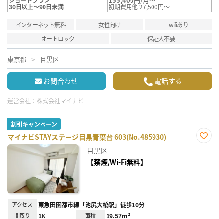
155,400
円/月～
ショートプラン
30日以上～90日未満
初期費用他 27,500円～
インターネット無料
女性向け
wifiあり
オートロック
保証人不要
東京都
目黒区
お問合わせ
電話する
運営会社：
株式会社マイナビ
割引キャンペーン
マイナビSTAYステージ目黒青葉台 603(No.485930)
お気
目黒区
に入
り登
【禁煙/Wi-Fi無料】
録
アクセス
東急田園都市線「池尻大橋駅」徒歩10分
間取り
1K
面積
19.57m²