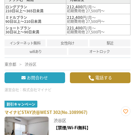
212,400
円/月～
ロングプラン
210日以上～365日未満
初期費用他 27,500円～
212,400
円/月～
ミドルプラン
90日以上～210日未満
初期費用他 27,500円～
221,400
円/月～
ショートプラン
30日以上～90日未満
初期費用他 27,500円～
インターネット無料
女性向け
駅近
wifiあり
オートロック
東京都
渋谷区
お問合わせ
電話する
運営会社：
株式会社マイナビ
割引キャンペーン
マイナビSTAY渋谷WEST 302(No.1089967)
お気
渋谷区
に入
り登
【禁煙/Wi-Fi無料】
録