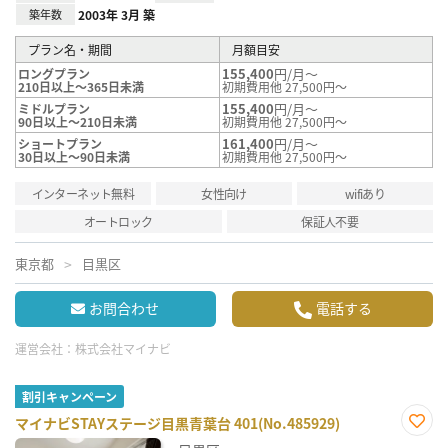
築年数
2003年 3月 築
プラン名・期間
月額目安
155,400
円/月～
ロングプラン
210日以上～365日未満
初期費用他 27,500円～
155,400
円/月～
ミドルプラン
90日以上～210日未満
初期費用他 27,500円～
161,400
円/月～
ショートプラン
30日以上～90日未満
初期費用他 27,500円～
インターネット無料
女性向け
wifiあり
オートロック
保証人不要
東京都
目黒区
お問合わせ
電話する
運営会社：
株式会社マイナビ
割引キャンペーン
マイナビSTAYステージ目黒青葉台 401(No.485929)
お気