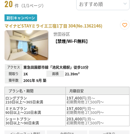
20
件（1/1ページ）
割引キャンペーン
マイナビSTAYミライエ三宿1丁目 304(No.1362146)
お気
世田谷区
に入
り登
【禁煙/Wi-Fi無料】
録
アクセス
東急田園都市線「池尻大橋駅」徒歩10分
間取り
1K
面積
21.39m²
築年数
2001年 9月 築
プラン名・期間
月額目安
197,400
円/月～
ロングプラン
210日以上～365日未満
初期費用他 27,500円～
197,400
円/月～
ミドルプラン
90日以上～210日未満
初期費用他 27,500円～
203,400
円/月～
ショートプラン
30日以上～90日未満
初期費用他 27,500円～
インターネット無料
女性向け
wifiあり