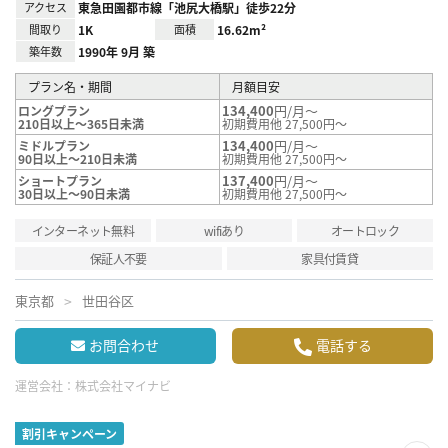
アクセス
東急田園都市線「池尻大橋駅」徒歩22分
間取り
1K
面積
16.62m²
築年数
1990年 9月 築
プラン名・期間
月額目安
134,400
円/月～
ロングプラン
210日以上～365日未満
初期費用他 27,500円～
134,400
円/月～
ミドルプラン
90日以上～210日未満
初期費用他 27,500円～
137,400
円/月～
ショートプラン
30日以上～90日未満
初期費用他 27,500円～
インターネット無料
wifiあり
オートロック
保証人不要
家具付賃貸
東京都
世田谷区
お問合わせ
電話する
運営会社：
株式会社マイナビ
割引キャンペーン