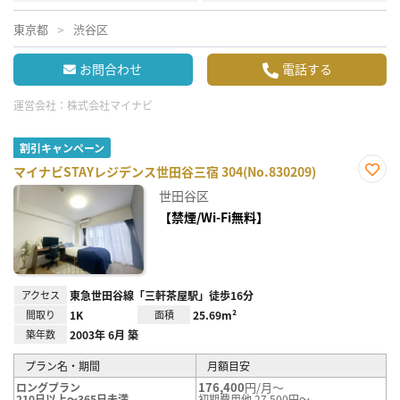
東京都
渋谷区
お問合わせ
電話する
運営会社：
株式会社マイナビ
割引キャンペーン
マイナビSTAYレジデンス世田谷三宿 304(No.830209)
お気
世田谷区
に入
り登
【禁煙/Wi-Fi無料】
録
アクセス
東急世田谷線「三軒茶屋駅」徒歩16分
間取り
1K
面積
25.69m²
築年数
2003年 6月 築
プラン名・期間
月額目安
176,400
円/月～
ロングプラン
210日以上～365日未満
初期費用他 27,500円～