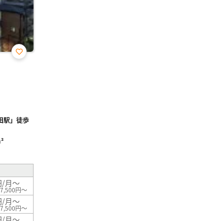
お気
に入
り登
録
田駅」徒歩
²
円/月～
7,500円～
円/月～
7,500円～
円/月～