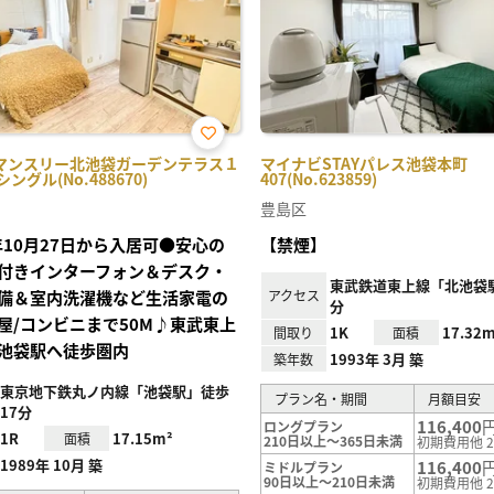
お気
マンスリー北池袋ガーデンテラス１
マイナビSTAYパレス池袋本町
に入
・シングル(No.488670)
407(No.623859)
り登
録
豊島区
6年10月27日から入居可●安心の
【禁煙】
付きインターフォン＆デスク・
東武鉄道東上線「北池袋駅
備＆室内洗濯機など生活家電の
アクセス
分
屋/コンビニまで50M♪東武東上
1K
17.32m
間取り
面積
池袋駅へ徒歩圏内
1993年 3月 築
築年数
東京地下鉄丸ノ内線「池袋駅」徒歩
プラン名・期間
月額目安
17分
116,400
ロングプラン
1R
17.15m²
面積
210日以上～365日未満
初期費用他 2
1989年 10月 築
116,400
ミドルプラン
90日以上～210日未満
初期費用他 2