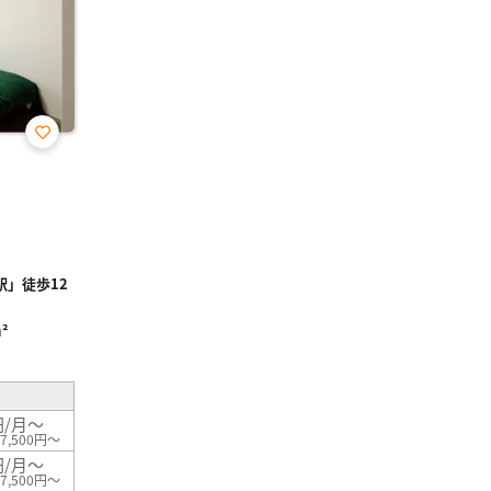
お気
に入
り登
録
」徒歩12
²
円/月～
7,500円～
円/月～
7,500円～