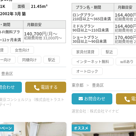
1K
21.45m²
面積
プラン名・期間
月額目安
2002年 3月 築
164,400
ロングプラン
210日以上～365日未満
初期費用他 2
・期間
月額目安
164,400
ミドルプラン
90日以上～210日未満
初期費用他 2
-FI無料プラ
140,700
円/月～
170,400
ショートプラン
初期費用他 33,000円～
～12ヶ月未満
30日以上～90日未満
初期費用他 2
賃貸
女性向け
家具付賃貸
駅近
リー向け
同棲向け
駅近
インターネット無料
wifiあり
オートロック
豊島区
東京都
豊島区
問合わせ
電話する
お問合わせ
電
東京コンシェルジュ（株式会社トラスト
ティー）
運営会社：
株式会社マイナビ
ンペーン
オススメ