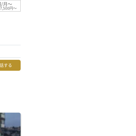
円/月～
7,500円～
話する