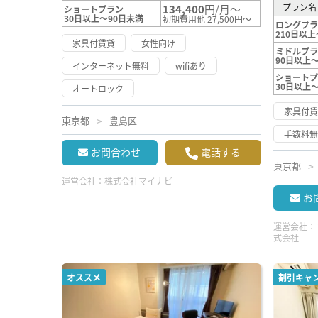
プラン名
134,400
円/月～
ショートプラン
30日以上～90日未満
初期費用他 27,500円～
ロングプ
210日以上
家具付賃貸
女性向け
ミドルプ
90日以上～
インターネット無料
wifiあり
ショート
30日以上
オートロック
家具付
東京都
豊島区
手数料
お問合わせ
電話する
東京都
運営会社：
株式会社マイナビ
お
運営会社：
式会社
オススメ
割引キャ