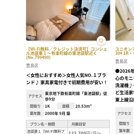
お気
【Wi-Fi無料／クレジット決済可】コンシェ
ユニオン
に入
ル池袋東１～有楽町線の東池袋駅近く
304 1R
り登
(No.799490)
録
豊島区
豊島区
●202
＜女性におすすめ＞女性人気NO.１ブラ
心のモニ
ンド♪ 家具家電付きで初期費用が安い！
洗濯機♪
ど生活家
東京地下鉄有楽町線「東池袋駅」徒
アクセス
歩9分
東上線沿
1K
20.53m²
間取り
面積
2000年 9月 築
築年数
アクセス
間取り
プラン名・期間
月額目安
築年数
池袋東１【WI-FI無料プ
122,700
円/月～