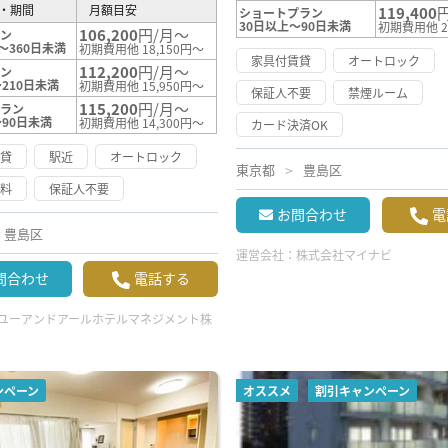
・期間
月額目安
119,400
ショートプラン
30日以上～90日未満
初期費用他 2
106,200
円/月～
ラン
～360日未満
初期費用他 18,150円～
家具付賃貸
オートロック
112,200
円/月～
ラン
210日未満
初期費用他 15,950円～
保証人不要
禁煙ルーム
115,200
円/月～
プラン
～90日未満
初期費用他 14,300円～
カード決済OK
賃貸
駅近
オートロック
東京都
豊島区
無料
保証人不要
お問合わせ
電
豊島区
運営会社：
株式会社マイナビ
問合わせ
電話する
ユーアンドアールホテルマネジメント株
ンペーン
オススメ
割引キャンペーン