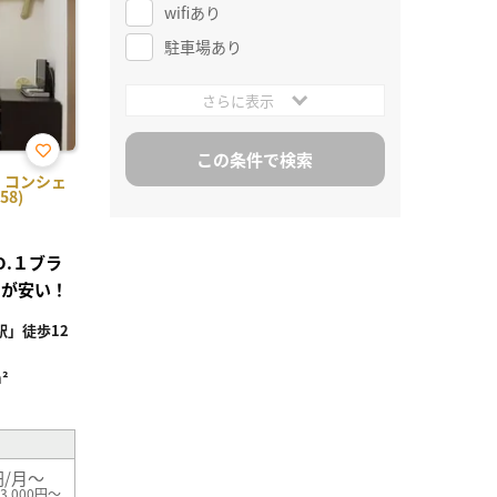
wifiあり
駐車場あり
さらに表示
お気
】コンシェ
に入
58)
り登
録
.１ブラ
用が安い！
」徒歩12
²
円/月～
3,000円～