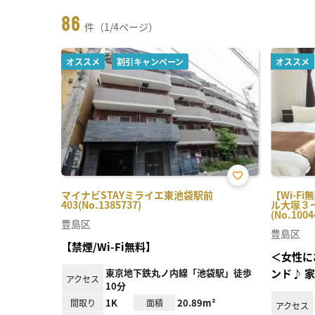
86
件（1/4ページ）
オススメ
割引キャンペーン
オススメ
お気
マイナビSTAYミライエ東池袋駅前
【Wi-F
に入
403(No.1385737)
ル大塚３
り登
(No.1004
録
豊島区
豊島区
【禁煙/Wi-Fi無料】
＜女性に
東京地下鉄丸ノ内線「池袋駅」徒歩
ンド♪ 
アクセス
10分
1K
20.89m²
間取り
面積
アクセス