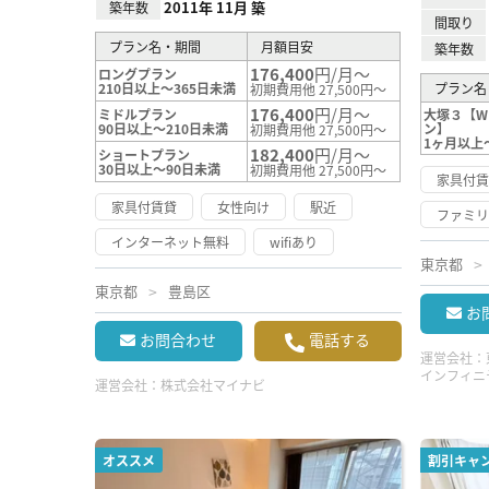
2011年 11月 築
築年数
間取り
プラン名・期間
月額目安
築年数
176,400
円/月～
ロングプラン
210日以上～365日未満
プラン名
初期費用他 27,500円～
176,400
円/月～
ミドルプラン
大塚３【WI
90日以上～210日未満
ン】
初期費用他 27,500円～
1ヶ月以上
182,400
円/月～
ショートプラン
30日以上～90日未満
初期費用他 27,500円～
家具付
家具付賃貸
女性向け
駅近
ファミ
インターネット無料
wifiあり
東京都
東京都
豊島区
お
お問合わせ
電話する
運営会社：
インフィニ
運営会社：
株式会社マイナビ
オススメ
割引キャ