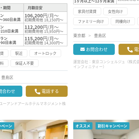
1ヶ月以上～12ヶ月未満
・期間
月額目安
家具付賃貸
女性向け
106,200
円/月～
ラン
～360日未満
初期費用他 18,150円～
ファミリー向け
同棲向け
112,200
円/月～
ラン
210日未満
初期費用他 15,950円～
東京都
豊島区
115,200
円/月～
プラン
～90日未満
初期費用他 14,300円～
お問合わせ
電
賃貸
駅近
オートロック
運営会社：
東京コンシェルジュ（株式
無料
保証人不要
インフィニティー）
豊島区
問合わせ
電話する
ユーアンドアールホテルマネジメント株
ンペーン
オススメ
割引キャンペーン