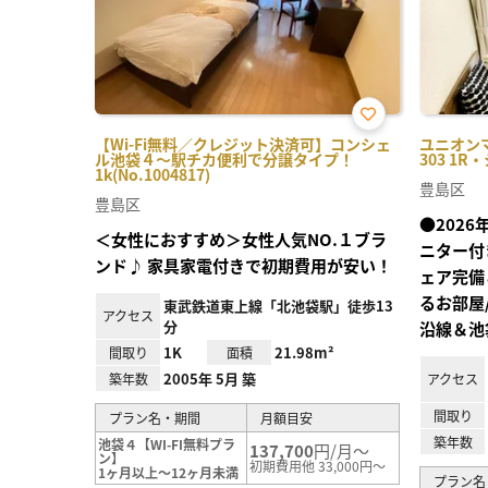
お気
【Wi-Fi無料／クレジット決済可】コンシェ
ユニオン
に入
ル池袋４～駅チカ便利で分譲タイプ！
303 1R
り登
1k(No.1004817)
録
豊島区
豊島区
●202
＜女性におすすめ＞女性人気NO.１ブラ
ニター付
ンド♪ 家具家電付きで初期費用が安い！
ェア完備
るお部屋
東武鉄道東上線「北池袋駅」徒歩13
アクセス
分
沿線＆池
1K
21.98m²
間取り
面積
2005年 5月 築
築年数
アクセス
間取り
プラン名・期間
月額目安
築年数
池袋４【WI-FI無料プラ
137,700
円/月～
ン】
初期費用他 33,000円～
1ヶ月以上～12ヶ月未満
プラン名