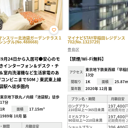
お気
マンスリー北池袋ガーデンテラス１
マイナビSTAY早稲田レジデンス
に入
・シングル(No.488668)
702(No.1323729)
り登
録
豊島区
6年9月24日から入居可●安心のモ
【禁煙/Wi-Fi無料】
きインターフォン＆デスク・チ
東京地下鉄東西線「早稲
＆室内洗濯機など生活家電のあ
アクセス
13分
/コンビニまで50M♪東武東上線
1K
25.87m
間取り
面積
袋駅へ徒歩圏内
2020年 12月 築
築年数
東京地下鉄丸ノ内線「池袋駅」徒歩
プラン名・期間
月額目安
17分
197,400
ロングプラン
1R
17.15m²
面積
210日以上～365日未満
初期費用他 2
1989年 10月 築
197,400
ミドルプラン
90日以上～210日未満
初期費用他 2
・期間
月額目安
206,400
ショートプラン