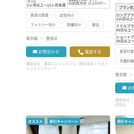
ラン】
初期費用他 33,000円～
1ヶ月以上～12ヶ月未満
プラン名
ロングプ
家具付賃貸
女性向け
210日以上
ファミリー向け
同棲向け
駅近
ミドルプ
90日以上～
ショート
東京都
豊島区
30日以上
お問合わせ
電話する
家具付
手数料
運営会社：
東京コンシェルジュ（株式会社トラスト
インフィニティー）
東京都
お
運営会社：
式会社
オススメ
割引キャンペーン
割引キャ