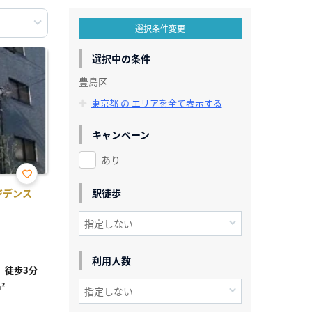
選択条件変更
選択中の条件
豊島区
東京都 の エリアを全て表示する
キャンペーン
あり
お気
駅徒歩
ジデンス
に入
り登
録
利用人数
」徒歩3分
²