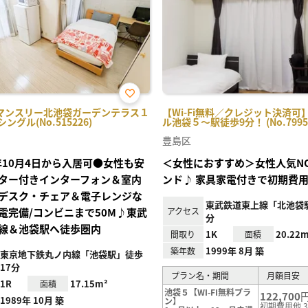
お気
マンスリー北池袋ガーデンテラス１
【Wi-Fi無料／クレジット決済可
に入
・シングル(No.515226)
ル池袋５～駅徒歩9分！ (No.7995
り登
録
豊島区
6年10月4日から入居可●女性も安
＜女性におすすめ＞女性人気NO
ター付きインターフォン＆室内
ンド♪ 家具家電付きで初期費
デスク・チェア＆電子レンジな
東武鉄道東上線「北池袋駅
電完備/コンビニまで50M♪東武
アクセス
分
線＆池袋駅へ徒歩圏内
1K
20.22m
間取り
面積
1999年 8月 築
築年数
東京地下鉄丸ノ内線「池袋駅」徒歩
17分
プラン名・期間
月額目安
1R
17.15m²
面積
池袋５【WI-FI無料プラ
122,700
1989年 10月 築
ン】
初期費用他 3