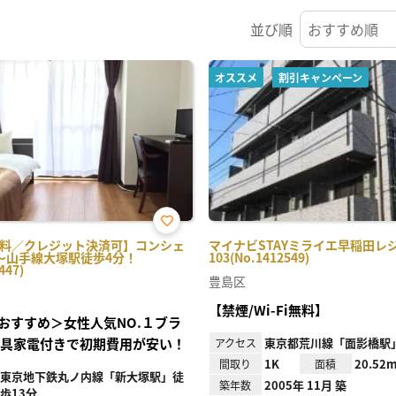
並び順
オススメ
割引キャンペーン
お気
i無料／クレジット決済可】コンシェ
マイナビSTAYミライエ早稲田レ
に入
～山手線大塚駅徒歩4分！
103(No.1412549)
り登
447)
録
豊島区
【禁煙/Wi-Fi無料】
おすすめ＞女性人気NO.１ブラ
家具家電付きで初期費用が安い！
東京都荒川線「面影橋駅
アクセス
1K
20.52m
間取り
面積
東京地下鉄丸ノ内線「新大塚駅」徒
2005年 11月 築
築年数
歩13分