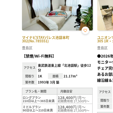
お気
マイナビSTAYパレス池袋本町
ユニオン
に入
302(No.785551)
305 1R
り登
録
豊島区
豊島区
【禁煙/Wi-Fi無料】
●202
モニター
東武鉄道東上線「北池袋駅」徒歩12
アクセス
チェア完
分
あるお部
1K
21.17m²
間取り
面積
線沿線＆
1993年 3月 築
築年数
プラン名・期間
月額目安
アクセス
128,400
円/月～
ロングプラン
間取り
210日以上～365日未満
初期費用他 27,500円～
128,400
円/月～
築年数
ミドルプラン
90日以上～210日未満
初期費用他 27,500円～