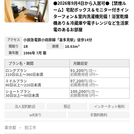
り登
●2026年9月4日から入居可●【禁煙ル
録
ーム】宅配ボックス＆モニター付きイン
ターフォン＆室内洗濯機完備！浴室乾燥
機あり＆冷蔵庫や電子レンジなど生活家
電のあるお部屋
アクセス
小田急電鉄小田原線「喜多見駅」徒歩14分
間取り
1R
面積
18.63m²
築年数
1986年 7月 築
プラン名・期間
月額目安
91,200
円/月～
ロングプラン
210日以上～360日未満
初期費用他 0円～
97,200
円/月～
ミドルプラン
90日以上～210日未満
初期費用他 0円～
100,200
円/月～
ショートプラン
30日以上～90日未満
初期費用他 0円～
法人契約歓迎
駅近
インターネット無料
wifiあり
手数料無料
東京都
狛江市