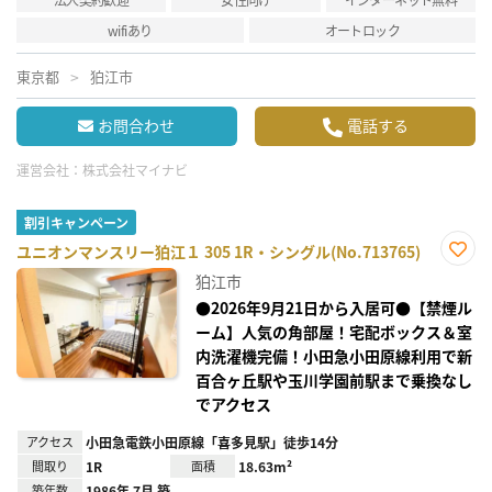
wifiあり
オートロック
東京都
狛江市
お問合わせ
電話する
運営会社：
株式会社マイナビ
割引キャンペーン
ユニオンマンスリー狛江１ 305 1R・シングル(No.713765)
お気
狛江市
に入
り登
●2026年9月21日から入居可●【禁煙ル
録
ーム】人気の角部屋！宅配ボックス＆室
内洗濯機完備！小田急小田原線利用で新
百合ヶ丘駅や玉川学園前駅まで乗換なし
でアクセス
アクセス
小田急電鉄小田原線「喜多見駅」徒歩14分
間取り
1R
面積
18.63m²
築年数
1986年 7月 築