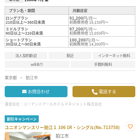
プラン名・期間
月額目安
91,200
円/月～
ロングプラン
210日以上～360日未満
初期費用他 18,150円～
97,200
円/月～
ミドルプラン
90日以上～210日未満
初期費用他 15,950円～
100,200
円/月～
ショートプラン
30日以上～90日未満
初期費用他 14,300円～
法人契約歓迎
駅近
インターネット無料
wifiあり
手数料無料
東京都
狛江市
お問合わせ
電話する
運営会社：
ユーアンドアールホテルマネジメント株式会社
割引キャンペーン
ユニオンマンスリー狛江１ 106 1R・シングル(No.713758)
お気
狛江市
に入