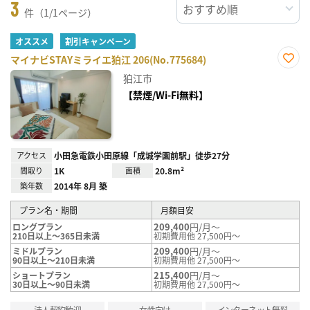
3
件（1/1ページ）
オススメ
割引キャンペーン
マイナビSTAYミライエ狛江 206(No.775684)
お気
狛江市
に入
り登
【禁煙/Wi-Fi無料】
録
アクセス
小田急電鉄小田原線「成城学園前駅」徒歩27分
間取り
1K
面積
20.8m²
築年数
2014年 8月 築
プラン名・期間
月額目安
209,400
円/月～
ロングプラン
210日以上～365日未満
初期費用他 27,500円～
209,400
円/月～
ミドルプラン
90日以上～210日未満
初期費用他 27,500円～
215,400
円/月～
ショートプラン
30日以上～90日未満
初期費用他 27,500円～
法人契約歓迎
女性向け
インターネット無料